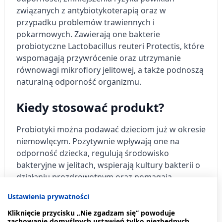
związanych z antybiotykoterapią oraz w
przypadku problemów trawiennych i
pokarmowych. Zawierają one bakterie
probiotyczne Lactobacillus reuteri Protectis, które
wspomagają przywrócenie oraz utrzymanie
równowagi mikroflory jelitowej, a także podnoszą
naturalną odporność organizmu.
Kiedy stosować produkt?
Probiotyki można podawać dzieciom już w okresie
niemowlęcym. Pozytywnie wpływają one na
odporność dziecka, regulują środowisko
bakteryjne w jelitach, wspierają kultury bakterii o
działaniu prozdrowotnym oraz pomagają
zapobiegać problemom żołądkowo-jelitowym.
Ustawienia prywatności
Probiotyczne suplementy diety są zalecane w
Kliknięcie przycisku „Nie zgadzam się” powoduje
zachowanie domyślnych ustawień tylko niezbędnych