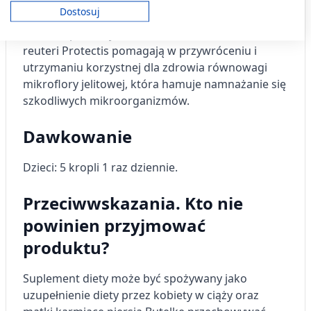
Twoja zgoda i polityka cookie dotyczą wyłącznie tej witryny/aplikacji.
Dostosuj
Krople stosuje się w celu uzupełnienia diety w
Wyświetl listę partnerów (11 dostawców IAB)
bakterie probiotyczne. Bakterie Lactobacillus
Używamy Twoich danych w następujących celach:
reuteri Protectis pomagają w przywróceniu i
Cele przetwarzania IAB:
utrzymaniu korzystnej dla zdrowia równowagi
Przechowywanie informacji na urządzeniu
mikroflory jelitowej, która hamuje namnażanie się
lub dostęp do nich
szkodliwych mikroorganizmów.
Wykorzystywanie ograniczonych danych do
wyboru reklam
Dawkowanie
Tworzenie profili w celu
Dzieci:
5 kropli 1 raz dziennie.
spersonalizowanych reklam
Wykorzystanie profili do wyboru
Przeciwwskazania. Kto nie
spersonalizowanych reklam
powinien przyjmować
Tworzenie profili w celu personalizacji treści
produktu?
Wykorzystywanie profili w celu doboru
spersonalizowanych treści
Suplement diety może być spożywany jako
uzupełnienie diety przez kobiety w ciąży oraz
Pomiar efektywności reklam