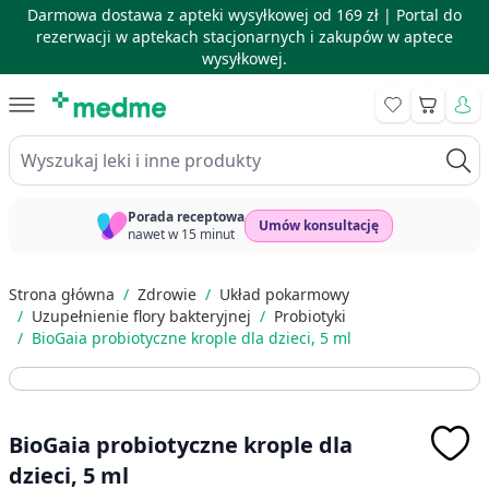
Darmowa dostawa z apteki wysyłkowej od 169 zł |
Portal do
rezerwacji w aptekach stacjonarnych i zakupów w aptece
wysyłkowej.
Skip to Content
Koszyk
Wyszukaj leki i inne produkty
Porada receptowa
Umów konsultację
nawet w 15 minut
Strona główna
/
Zdrowie
/
Układ pokarmowy
/
Uzupełnienie flory bakteryjnej
/
Probiotyki
/
BioGaia probiotyczne krople dla dzieci, 5 ml
BioGaia probiotyczne krople dla
dzieci, 5 ml