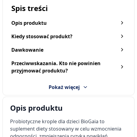
Spis treści
Opis produktu
Kiedy stosować produkt?
Dawkowanie
Przeciwwskazania. Kto nie powinien
Biogaia Pharax, krople, 5
Biogaia Gastrus IBS,
przyjmować produktu?
ml
kaps., 60 szt.
57,69 zł
88,49 zł
Pokaż więcej
Opis produktu
Probiotyczne krople dla dzieci BioGaia to
suplement diety stosowany w celu wzmocnienia
odporności, zmniejszenia ryzyka powikłań