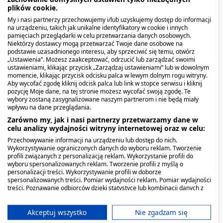
okresie obniżonej odporności, walki z infekcją, a
plików cookie.
także w trakcie oraz po antybiotykoterapii, która
My i nasi partnerzy przechowujemy i/lub uzyskujemy dostęp do informacji
negatywnie wpływa na florę bakteryjną jelit.
na urządzeniu, takich jak unikalne identyfikatory w cookie i innych
Zawarte w nich bakterie probiotyczne stymulują
pamięciach przeglądarki w celu przetwarzania danych osobowych.
Niektórzy dostawcy mogą przetwarzać Twoje dane osobowe na
układ odpornościowy oraz ułatwiają wchłanianie
podstawie uzasadnionego interesu, aby sprzeciwić się temu, otwórz
witamin i minerałów, tym samym wspomagając
„Ustawienia”. Możesz zaakceptować, odrzucić lub zarządzać swoimi
ustawieniami, klikając przycisk „Zarządzaj ustawieniami” lub w dowolnym
prawidłowy rozwój dziecka.
momencie, klikając przycisk odcisku palca w lewym dolnym rogu witryny.
Aby wycofać zgodę kliknij odcisk palca lub link w stopce serwisu i kliknij
pozycję Moje dane, na tej stronie możesz wycofać swoją zgodę. Te
Probiotyki można też podawać niemowlętom w
wybory zostaną zasygnalizowane naszym partnerom i nie będą miały
przypadku problemów pokarmowych i
wpływu na dane przeglądania.
trawiennych. Będą one pomocne między innymi
Zarówno my, jak i nasi partnerzy przetwarzamy dane w
celu analizy wydajności witryny internetowej oraz w celu:
przy wzdęciach, zaparciach, biegunkach, gazach
Przechowywanie informacji na urządzeniu lub dostęp do nich.
jelitowych czy kolce jelitowej. Probiotyczne
Wykorzystywanie ograniczonych danych do wyboru reklam. Tworzenie
suplementy diety są wskazane także wtedy, gdy
profili związanych z personalizacją reklam. Wykorzystanie profili do
wyboru spersonalizowanych reklam. Tworzenie profili z myślą o
dziecko przyjmuje lekarstwa. Bakterie
personalizacji treści. Wykorzystywanie profili w doborze
probiotyczne chronią układ pokarmowy, jak
spersonalizowanych treści. Pomiar wydajności reklam. Pomiar wydajności
treści. Poznawanie odbiorców dzięki statystyce lub kombinacji danych z
również cały organizm, pozwalają utrzymać
różnych źródeł. Opracowywanie i ulepszanie usług. Wykorzystywanie
równowagę mikroflory jelitowej i zmniejszają
ograniczonych danych do wyboru treści.
Dane mogą być udostępniane poza Unię Europejską i wysyłane do USA.
Akceptuj wszystko
Nie zgadzam się
ryzyko rozwoju zakażeń grzybiczych.