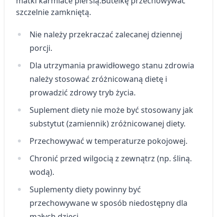
matki karmiace piersią.
Butelkę przechowywać
szczelnie zamkniętą.
Pomiar efektywności treści
Nie należy przekraczać zalecanej dziennej
Rozumienie odbiorców dzięki statystyce lub
kombinacji danych z różnych źródeł
porcji.
Rozwój i ulepszanie usług
Dla utrzymania prawidłowego stanu zdrowia
należy stosować zróżnicowaną dietę i
Wykorzystywanie ograniczonych danych do
wyboru treści
prowadzić zdrowy tryb życia.
Funkcje specjalne IAB:
Suplement diety nie może być stosowany jak
Użycie dokładnych danych
substytut (zamiennik) zróżnicowanej diety.
geolokalizacyjnych
Przechowywać w temperaturze pokojowej.
Identyfikowanie urządzeń na podstawie
Chronić przed wilgocią z zewnątrz (np. śliną.
aktywnie żądanych informacji
wodą).
Cele przetwarzania inne niż IAB:
Suplementy diety powinny być
Niezbędne
przechowywane w sposób niedostępny dla
Wydajność (Performance)
małych dzieci.