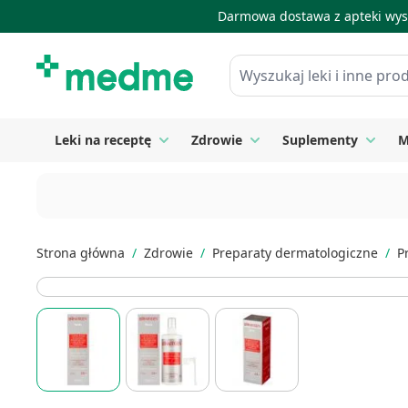
Darmowa dostawa z apteki wysy
Skip to Content
Wyszukaj leki i inne produkty
Leki na receptę
Zdrowie
Suplementy
M
Toggle submenu for Leki na receptę
Toggle submenu for Zdrow
Toggle
Strona główna
/
Zdrowie
/
Preparaty dermatologiczne
/
P