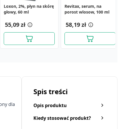
Loxon, 2%, płyn na skórę
Revitax, serum, na
M
głowy, 60 ml
porost wlosow, 100 ml
r
55,09 zł
58,19 zł
4
Spis treści
ony dla
Opis produktu
Kiedy stosować produkt?