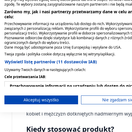
zgodę. Te wybory zostaną zasygnalizowane naszym partnerom i nie będą mia
Loxon Max (Loxon 5%),
Hairgen, szampon
Aflofarm Panthenol 5%,
Seboradin Forte,
Dermena Hair Care, żel
Spirytus salicylowy, 2%,
Zarówno my, jak i nasi partnerzy przetwarzamy dane w celu an
50 mg/ml, płyn na skórę,
przeciw wypadaniu
krem, 30 g
szampon przeciw
hamujący wypadanie
roztwór na skórę, 100 g
celu:
60 ml
włosów, pobudza wzrost
wypadaniu włosów, 200
włosów, 150 ml (butelka
(Amara)
8,59 zł
4,49 zł
Przechowywanie informacji na urządzeniu lub dostęp do nich. Wykorzystywani
nowych, 200 ml
60,09 zł
99,79 zł
ml
+ dozownik)
26,89 zł
37,49 zł
związanych z personalizacją reklam. Wykorzystanie profili do wyboru spersona
personalizacji treści. Wykorzystywanie profili w doborze spersonalizowanych t
Poznawanie odbiorców dzięki statystyce lub kombinacji danych z różnych źró
ograniczonych danych do wyboru treści.
Dane mogą być udostępniane poza Unię Europejską i wysyłane do USA.
Twoja zgoda i polityka cookie dotyczą wyłącznie tej witryny/aplikacji.
Wyświetl listę partnerów (11 dostawców IAB)
Używamy Twoich danych w następujących celach:
Cele przetwarzania IAB:
Przechowywanie informacji na urządzeniu lub dostęp do ni
Opis produktu
Wykorzystywanie ograniczonych danych do wyboru reklam
Akceptuj wszystko
Nie zgadzam si
Hairgen
Spray
to unikalny preparat hamujący 
Tworzenie profili w celu spersonalizowanych reklam
kobiet i mężczyzn
dotkniętych nadmiernym wy
Wykorzystanie profili do wyboru spersonalizowanych rekl
Kiedy stosować produkt?