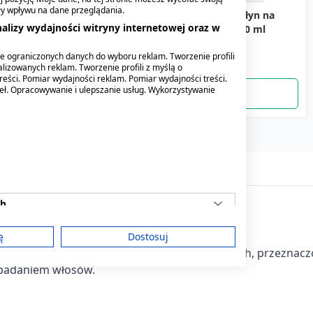
ły wpływu na dane przeglądania.
Skrzypovita Pro, serum
Hairgen Szampon
Rivanolum roztwór 0,1%,
Piloxidil, 2%, płyn na
alizy wydajności witryny internetowej oraz w
przeciw wypadaniu
(łysienie androgenowe,
płyn na skórę, 100 ml
skórę głowy, 60 ml
włosów, 125 ml
wypadanie włosów) 300
(Amara)
6,09 zł
e ograniczonych danych do wyboru reklam. Tworzenie profili
ml
41,19 zł
129,29 zł
29,79 zł
lizowanych reklam. Tworzenie profili z myślą o
reści. Pomiar wydajności reklam. Pomiar wydajności treści.
deł. Opracowywanie i ulepszanie usług. Wykorzystywanie
ch
ę
Dostosuj
wypadanie włosów i pobudzający wzrost nowych, przeznacz
padaniem włosów.
am