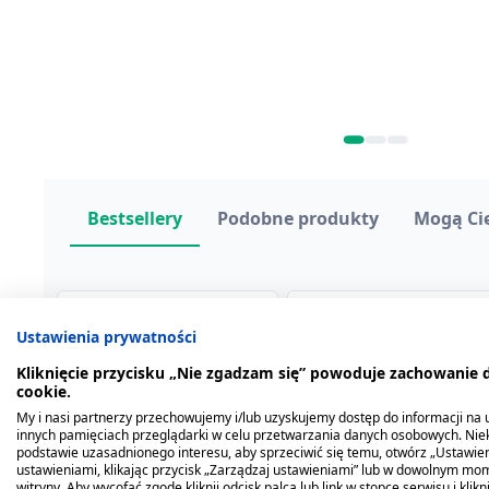
Bestsellery
Podobne produkty
Mogą Ci
Ustawienia prywatności
Kliknięcie przycisku „Nie zgadzam się” powoduje zachowanie
cookie.
My i nasi partnerzy przechowujemy i/lub uzyskujemy dostęp do informacji na ur
innych pamięciach przeglądarki w celu przetwarzania danych osobowych. Ni
podstawie uzasadnionego interesu, aby sprzeciwić się temu, otwórz „Ustawie
ustawieniami, klikając przycisk „Zarządzaj ustawieniami” lub w dowolnym mom
witryny. Aby wycofać zgodę kliknij odcisk palca lub link w stopce serwisu i kli