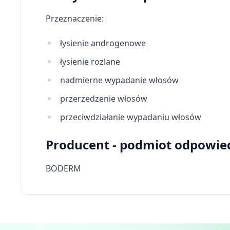
Tworzenie profili w celu personalizacji treści
Przeznaczenie:
Wykorzystywanie profili w celu doboru spersonalizowanych 
łysienie androgenowe
Pomiar efektywności reklam
łysienie rozlane
Pomiar efektywności treści
nadmierne wypadanie włosów
Rozumienie odbiorców dzięki statystyce lub kombinacji dan
przerzedzenie włosów
Rozwój i ulepszanie usług
przeciwdziałanie wypadaniu włosów
Wykorzystywanie ograniczonych danych do wyboru treści
Producent - podmiot odpowie
Funkcje specjalne IAB:
Użycie dokładnych danych geolokalizacyjnych
BODERM
Identyfikowanie urządzeń na podstawie aktywnie żądanych 
Cele przetwarzania inne niż IAB:
Niezbędne