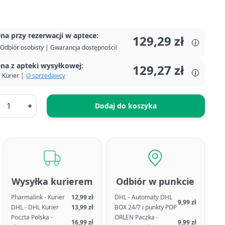
na przy rezerwacji w aptece:
129,29 zł
Odbiór osobisty | Gwarancja dostępności!
na z apteki wysyłkowej:
129,27 zł
Kurier |
O sprzedawcy
+
Dodaj do koszyka
Wysyłka kurierem
Odbiór w punkcie
Pharmalink - Kurier
12,99 zł
DHL - Automaty DHL
9,99 zł
DHL - DHL Kurier
13,99 zł
BOX 24/7 i punkty POP
Poczta Polska -
ORLEN Paczka -
16,99 zł
9,99 zł