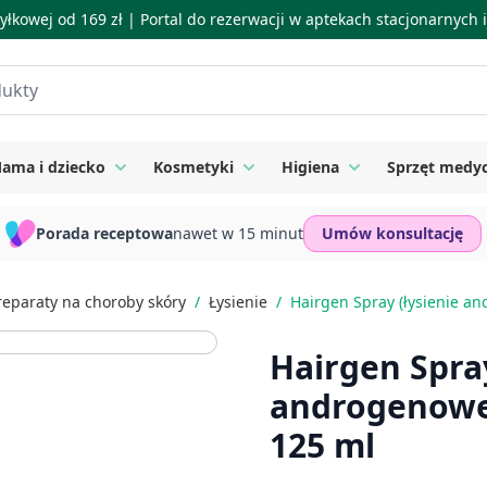
łkowej od 169 zł |
Portal do rezerwacji w aptekach stacjonarnych
ama i dziecko
Kosmetyki
Higiena
Sprzęt medy
ie
 submenu for Suplementy
Toggle submenu for Mama i dziecko
Toggle submenu for Kosmetyki
Toggle submenu for
Porada receptowa
nawet w 15 minut
Umów konsultację
reparaty na choroby skóry
/
Łysienie
/
Hairgen Spray (łysienie a
Hairgen Spray
androgenowe
125 ml