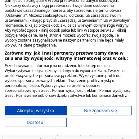
pamięciach przeglądarki w celu przetwarzania danych osobowych.
Niektórzy dostawcy mogą przetwarzać Twoje dane osobowe na
podstawie uzasadnionego interesu, aby sprzeciwić się temu, otwórz
Spis treści
„Ustawienia”. Możesz zaakceptować, odrzucić lub zarządzać swoimi
ustawieniami, klikając przycisk „Zarządzaj ustawieniami” lub w dowolnym
momencie, klikając przycisk odcisku palca w lewym dolnym rogu witryny.
Opis produktu
Aby wycofać zgodę kliknij odcisk palca lub link w stopce serwisu i kliknij
pozycję Moje dane, na tej stronie możesz wycofać swoją zgodę. Te
wybory zostaną zasygnalizowane naszym partnerom i nie będą miały
Kiedy stosować produkt?
wpływu na dane przeglądania.
Zarówno my, jak i nasi partnerzy przetwarzamy dane w
Producent - podmiot odpowiedzialny
celu analizy wydajności witryny internetowej oraz w celu:
Przechowywanie informacji na urządzeniu lub dostęp do nich.
Wykorzystywanie ograniczonych danych do wyboru reklam. Tworzenie
profili związanych z personalizacją reklam. Wykorzystanie profili do
Opis produktu
wyboru spersonalizowanych reklam. Tworzenie profili z myślą o
personalizacji treści. Wykorzystywanie profili w doborze
spersonalizowanych treści. Pomiar wydajności reklam. Pomiar wydajności
Kompresy włókniste jałowe Medicomp, 4
treści. Poznawanie odbiorców dzięki statystyce lub kombinacji danych z
różnych źródeł. Opracowywanie i ulepszanie usług. Wykorzystywanie
warstwowe,
50 sztuk
ograniczonych danych do wyboru treści.
Dane mogą być udostępniane poza Unię Europejską i wysyłane do USA.
Akceptuj wszystko
Nie zgadzam się
Kiedy stosować produkt?
Twoja zgoda i polityka cookie dotyczą wyłącznie tej witryny/aplikacji.
Dostosuj
Wyświetl listę partnerów (11 dostawców IAB)
Bardzo chłonne, miękkie kompresy dobrze
Używamy Twoich danych w następujących celach: