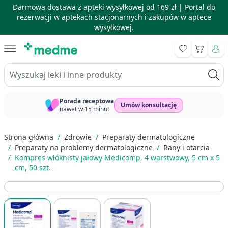
Darmowa dostawa z apteki wysyłkowej od 169 zł |
Portal do
rezerwacji w aptekach stacjonarnych i zakupów w aptece
wysyłkowej.
Skip to Content
Koszyk
Wyszukaj leki i inne produkty
Porada receptowa
Umów konsultację
nawet w 15 minut
Strona główna
/
Zdrowie
/
Preparaty dermatologiczne
/
Preparaty na problemy dermatologiczne
/
Rany i otarcia
/
Kompres włóknisty jałowy Medicomp, 4 warstwowy, 5 cm x 5
cm, 50 szt.