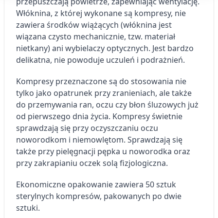
przepuszczają powietrze, zapewniając wentylację.
Cele przetwarzania IAB:
Włóknina, z której wykonane są kompresy, nie
Przechowywanie informacji na urządzeniu
zawiera środków wiążących (włóknina jest
lub dostęp do nich
wiązana czysto mechanicznie, tzw. materiał
Wykorzystywanie ograniczonych danych do
nietkany) ani wybielaczy optycznych. Jest bardzo
wyboru reklam
delikatna, nie powoduje uczuleń i podrażnień.
Tworzenie profili w celu
Kompresy przeznaczone są do stosowania nie
spersonalizowanych reklam
tylko jako opatrunek przy zranieniach, ale także
Wykorzystanie profili do wyboru
do przemywania ran, oczu czy błon śluzowych już
spersonalizowanych reklam
od pierwszego dnia życia. Kompresy świetnie
sprawdzają się przy oczyszczaniu oczu
Tworzenie profili w celu personalizacji treści
noworodkom i niemowlętom. Sprawdzają się
także przy pielęgnacji pępka u noworodka oraz
Wykorzystywanie profili w celu doboru
spersonalizowanych treści
przy zakrapianiu oczek solą fizjologiczna.
Pomiar efektywności reklam
Ekonomiczne opakowanie zawiera 50 sztuk
sterylnych kompresów, pakowanych po dwie
Pomiar efektywności treści
sztuki.