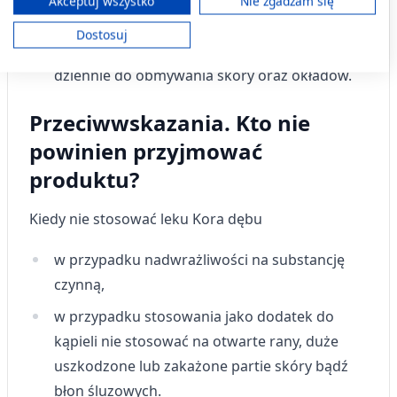
przecedzić. Przygotowany odwar dodawać do
Akceptuj wszystko
Nie zgadzam się
Twoja zgoda i polityka cookie dotyczą wyłącznie tej witryny/aplikacji.
kąpieli 1 raz dziennie (długość kąpieli 20
Dostosuj
Wyświetl listę partnerów (11 dostawców IAB)
minut). Stosować miejscowo kilka razy
Używamy Twoich danych w następujących celach:
dziennie do obmywania skóry oraz okładów.
Cele przetwarzania IAB:
Przechowywanie informacji na urządzeniu
Przeciwwskazania. Kto nie
lub dostęp do nich
powinien przyjmować
Wykorzystywanie ograniczonych danych do
produktu?
wyboru reklam
Kiedy nie stosować leku
Kora dębu
Tworzenie profili w celu
spersonalizowanych reklam
w przypadku nadwrażliwości na substancję
Wykorzystanie profili do wyboru
czynną,
spersonalizowanych reklam
w przypadku stosowania jako dodatek do
Tworzenie profili w celu personalizacji treści
kąpieli nie stosować na otwarte rany, duże
Wykorzystywanie profili w celu doboru
uszkodzone lub zakażone partie skóry bądź
spersonalizowanych treści
błon śluzowych.