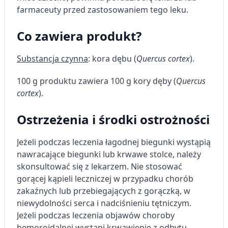
Wydajność (Performance)
farmaceuty przed zastosowaniem tego leku.
Reklama / śledzenie
Co zawiera produkt?
Substancja czynna
: kora dębu (
Quercus cortex
).
100 g produktu zawiera 100 g kory dęby (
Quercus
cortex
).
Ostrzeżenia i środki ostrożności
Jeżeli podczas leczenia łagodnej biegunki wystąpią
nawracające biegunki lub krwawe stolce, należy
skonsultować się z lekarzem. Nie stosować
gorącej kąpieli leczniczej w przypadku chorób
zakaźnych lub przebiegających z gorączką, w
niewydolności serca i nadciśnieniu tętniczym.
Jeżeli podczas leczenia objawów choroby
hemoroidalnej wystąpi krwawienie z odbytu