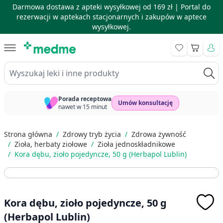
Darmowa dostawa z apteki wysyłkowej od 169 zł |
Portal do
rezerwacji w aptekach stacjonarnych i zakupów w aptece
wysyłkowej.
Skip to Content
Koszyk
Wyszukaj leki i inne produkty
Porada receptowa
Umów konsultację
nawet w 15 minut
Strona główna
/
Zdrowy tryb życia
/
Zdrowa żywność
/
Zioła, herbaty ziołowe
/
Zioła jednoskładnikowe
/
Kora dębu, zioło pojedyncze, 50 g (Herbapol Lublin)
Kora dębu, zioło pojedyncze, 50 g
(Herbapol Lublin)