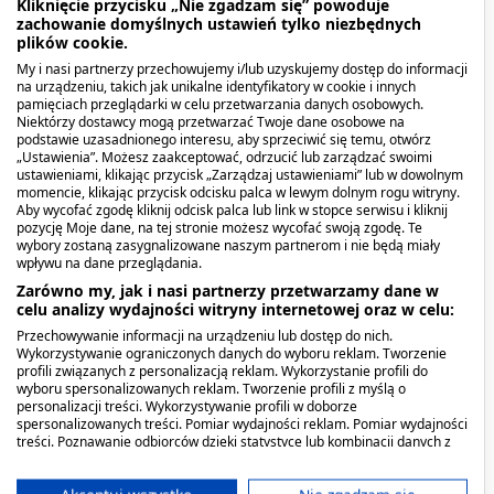
Kliknięcie przycisku „Nie zgadzam się” powoduje
ok. 15 minut i przecedzić. Przygotowany
zachowanie domyślnych ustawień tylko niezbędnych
plików cookie.
odwar pić trzy razy na dobę. Nie stosować
My i nasi partnerzy przechowujemy i/lub uzyskujemy dostęp do informacji
dłużej niż 3 dni.
na urządzeniu, takich jak unikalne identyfikatory w cookie i innych
pamięciach przeglądarki w celu przetwarzania danych osobowych.
podanie na śluzówkę jamy ustnej: 2 płaskie
Niektórzy dostawcy mogą przetwarzać Twoje dane osobowe na
podstawie uzasadnionego interesu, aby sprzeciwić się temu, otwórz
łyżki (ok. 5 g) kory dębu zalać 1 szklanką
„Ustawienia”. Możesz zaakceptować, odrzucić lub zarządzać swoimi
ustawieniami, klikając przycisk „Zarządzaj ustawieniami” lub w dowolnym
zimnej wody (250 ml), doprowadzić do
momencie, klikając przycisk odcisku palca w lewym dolnym rogu witryny.
wrzenia, gotować pod przykryciem przez ok. 5
Aby wycofać zgodę kliknij odcisk palca lub link w stopce serwisu i kliknij
pozycję Moje dane, na tej stronie możesz wycofać swoją zgodę. Te
minut, odstawić na ok. 15 minut i przecedzić.
wybory zostaną zasygnalizowane naszym partnerom i nie będą miały
wpływu na dane przeglądania.
Przygotowany odwar stosować kilka razy
Zarówno my, jak i nasi partnerzy przetwarzamy dane w
dziennie do płukania jamy ustnej. Nie
celu analizy wydajności witryny internetowej oraz w celu:
stosować dłużej niż 1 tydzień.
Przechowywanie informacji na urządzeniu lub dostęp do nich.
Wykorzystywanie ograniczonych danych do wyboru reklam. Tworzenie
podanie na skórę: 2 płaskie łyżki (ok. 5 g) kory
profili związanych z personalizacją reklam. Wykorzystanie profili do
wyboru spersonalizowanych reklam. Tworzenie profili z myślą o
dębu zalać 1 litrem zimnej wody, doprowadzić
personalizacji treści. Wykorzystywanie profili w doborze
spersonalizowanych treści. Pomiar wydajności reklam. Pomiar wydajności
do wrzenia, gotować pod przykryciem przez
treści. Poznawanie odbiorców dzięki statystyce lub kombinacji danych z
różnych źródeł. Opracowywanie i ulepszanie usług. Wykorzystywanie
ok. 5 minut, odstawić na ok. 15 minut i
ograniczonych danych do wyboru treści.
Dane mogą być udostępniane poza Unię Europejską i wysyłane do USA.