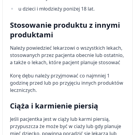
Pomiar efektywności reklam
u dzieci i młodzieży poniżej 18 lat.
Pomiar efektywności treści
Stosowanie produktu z innymi
Rozumienie odbiorców dzięki statystyce lub
produktami
kombinacji danych z różnych źródeł
Rozwój i ulepszanie usług
Należy powiedzieć lekarzowi o wszystkich lekach,
stosowanych przez pacjenta obecnie lub ostatnio,
Wykorzystywanie ograniczonych danych do
a także o lekach, które pacjent planuje stosować
wyboru treści
Funkcje specjalne IAB:
Korę dębu
należy przyjmować co najmniej 1
godzinę przed lub po przyjęciu innych produktów
Użycie dokładnych danych
geolokalizacyjnych
leczniczych.
Identyfikowanie urządzeń na podstawie
Ciąża i karmienie piersią
aktywnie żądanych informacji
Cele przetwarzania inne niż IAB:
Jeśli pacjentka jest w ciąży lub karmi piersią,
Niezbędne
przypuszcza że może być w ciaży lub gdy planuje
mieć dziecko, powinna poradzić się lekarza lub