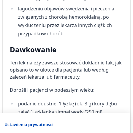
łagodzeniu objawów swędzenia i pieczenia
związanych z chorobą hemoroidalną, po
wykluczeniu przez lekarza innych ciężkich
przypadków chorób.
Dawkowanie
Ten lek należy zawsze stosować dokładnie tak, jak
opisano to w ulotce dla pacjenta lub według
zaleceń lekarza lub farmaceuty.
Dorośli i pacjenci w podeszłym wieku:
podanie doustne: 1 łyżkę (ok. 3 g) kory dębu
zalać 1 szklanką zimnej wody (250 ml),
doprowadzić do wrzenia, gotować pod
Ustawienia prywatności
przykryciem przez ok. 5 minut, odstawić na