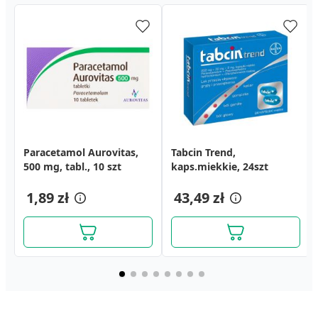
Paracetamol Aurovitas,
Paracetamol Aurovitas,
Pyralgina Termo Hot,
Tabcin Trend,
Paracetamol Biofarm, 500
Czarci Forte Plaster, 1 szt.
500 mg, tabl., 10 szt
500 mg, tabl., 10 szt
plaster silnie
kaps.miekkie, 24szt
mg, tabl., 50 szt
rozgrzewający, 1 szt.
3,99 zł
2,89 zł
1,89 zł
1,89 zł
43,49 zł
7,29 zł