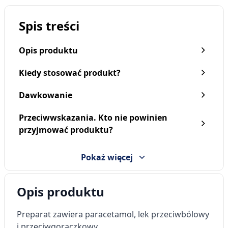
Spis treści
Opis produktu
Kiedy stosować produkt?
Dawkowanie
Przeciwwskazania. Kto nie powinien
Paracetamol Polfa-Łódź,
Paracetamol Aurovitas,
przyjmować produktu?
500 mg, tabletki, 10 szt
500 mg, tabletki, 50 szt.
2,49 zł
5,59 zł
Pokaż więcej
Opis produktu
Preparat zawiera paracetamol, lek przeciwbólowy
i przeciwgorączkowy.