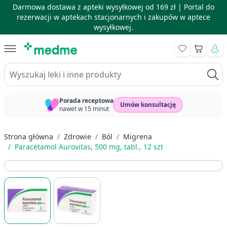
Darmowa dostawa z apteki wysyłkowej od 169 zł |
Portal do
rezerwacji w aptekach stacjonarnych i zakupów w aptece
wysyłkowej.
Skip to Content
Koszyk
Wyszukaj leki i inne produkty
Porada receptowa
Umów konsultację
nawet w 15 minut
Strona główna
/
Zdrowie
/
Ból
/
Migrena
/
Paracetamol Aurovitas, 500 mg, tabl., 12 szt