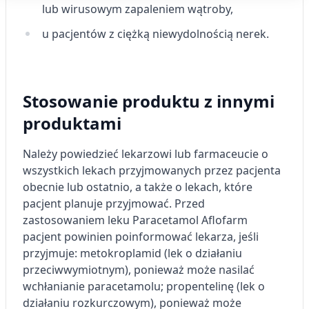
Cele przetwarzania IAB:
lub wirusowym zapaleniem wątroby,
Przechowywanie informacji na urządzeniu
u pacjentów z ciężką niewydolnością nerek.
lub dostęp do nich
Wykorzystywanie ograniczonych danych do
wyboru reklam
Stosowanie produktu z innymi
Tworzenie profili w celu
produktami
spersonalizowanych reklam
Wykorzystanie profili do wyboru
Należy powiedzieć lekarzowi lub farmaceucie o
spersonalizowanych reklam
wszystkich lekach przyjmowanych przez pacjenta
obecnie lub ostatnio, a także o lekach, które
Tworzenie profili w celu personalizacji treści
pacjent planuje przyjmować. Przed
Wykorzystywanie profili w celu doboru
zastosowaniem leku Paracetamol Aflofarm
spersonalizowanych treści
pacjent powinien poinformować lekarza, jeśli
przyjmuje: metokroplamid (lek o działaniu
Pomiar efektywności reklam
przeciwwymiotnym), ponieważ może nasilać
Pomiar efektywności treści
wchłanianie paracetamolu; propentelinę (lek o
działaniu rozkurczowym), ponieważ może