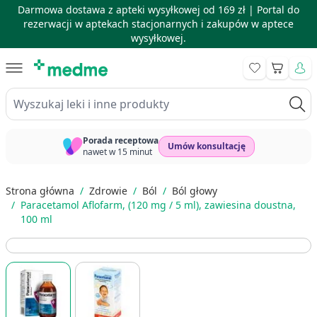
Darmowa dostawa z apteki wysyłkowej od 169 zł |
Portal do
rezerwacji w aptekach stacjonarnych i zakupów w aptece
wysyłkowej.
Skip to Content
Koszyk
Wyszukaj leki i inne produkty
Porada receptowa
Umów konsultację
nawet w 15 minut
Strona główna
/
Zdrowie
/
Ból
/
Ból głowy
/
Paracetamol Aflofarm, (120 mg / 5 ml), zawiesina doustna,
100 ml