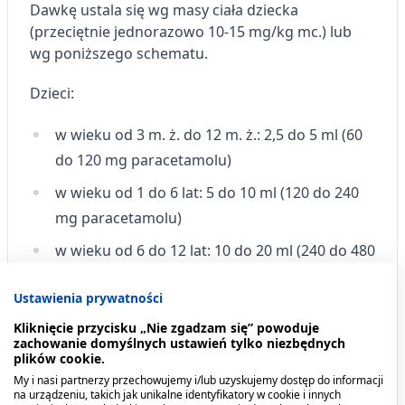
Dawkę ustala się wg masy ciała dziecka
(przeciętnie jednorazowo 10-15 mg/kg mc.) lub
wg poniższego schematu.
Dzieci:
w wieku od 3 m. ż. do 12 m. ż.: 2,5 do 5 ml (60
do 120 mg paracetamolu)
w wieku od 1 do 6 lat: 5 do 10 ml (120 do 240
mg paracetamolu)
w wieku od 6 do 12 lat: 10 do 20 ml (240 do 480
mg paracetamolu)
Ustawienia prywatności
Kliknięcie przycisku „Nie zgadzam się” powoduje
zachowanie domyślnych ustawień tylko niezbędnych
U dzieci w wieku poniżej 2 lat lek należy stosować
plików cookie.
w porozumieniu z lekarzem. Nie należy podawać
My i nasi partnerzy przechowujemy i/lub uzyskujemy dostęp do informacji
na urządzeniu, takich jak unikalne identyfikatory w cookie i innych
leku częściej niż co 4 godziny, maksymalnie do 4