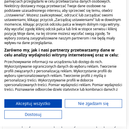
pamięciach przeglądarki w celu przetwarzania danych osobowych.
dawek na dobę (nie przekraczać dawki 60 mg
Niektórzy dostawcy mogą przetwarzać Twoje dane osobowe na
podstawie uzasadnionego interesu, aby sprzeciwić się temu, otwórz
paracetamolu/kg mc./24 godziny).
„Ustawienia”. Możesz zaakceptować, odrzucić lub zarządzać swoimi
ustawieniami, klikając przycisk „Zarządzaj ustawieniami” lub w dowolnym
momencie, klikając przycisk odcisku palca w lewym dolnym rogu witryny.
Nie podawać dzieciom bez porozumienia z
Aby wycofać zgodę kliknij odcisk palca lub link w stopce serwisu i kliknij
lekarzem dłużej niż 3 dni i 2 dni w przypadku
pozycję Moje dane, na tej stronie możesz wycofać swoją zgodę. Te
wybory zostaną zasygnalizowane naszym partnerom i nie będą miały
objawów przeziębienia.
wpływu na dane przeglądania.
Zarówno my, jak i nasi partnerzy przetwarzamy dane w
Przeciwwskazania. Kto nie
celu analizy wydajności witryny internetowej oraz w celu:
powinien przyjmować
Przechowywanie informacji na urządzeniu lub dostęp do nich.
Wykorzystywanie ograniczonych danych do wyboru reklam. Tworzenie
produktu?
profili związanych z personalizacją reklam. Wykorzystanie profili do
wyboru spersonalizowanych reklam. Tworzenie profili z myślą o
personalizacji treści. Wykorzystywanie profili w doborze
Nie należy stosować leku:
spersonalizowanych treści. Pomiar wydajności reklam. Pomiar wydajności
treści. Poznawanie odbiorców dzięki statystyce lub kombinacji danych z
różnych źródeł. Opracowywanie i ulepszanie usług. Wykorzystywanie
jeśli pacjent ma uczulenie na paracetamol lub
ograniczonych danych do wyboru treści.
Dane mogą być udostępniane poza Unię Europejską i wysyłane do USA.
Akceptuj wszystko
Nie zgadzam się
którykolwiek z pozostałych składników tego
Twoja zgoda i polityka cookie dotyczą wyłącznie tej witryny/aplikacji.
leku,
Dostosuj
Wyświetl listę partnerów (11 dostawców IAB)
u pacjentów z ciężką niewydolnością wątroby
Używamy Twoich danych w następujących celach: