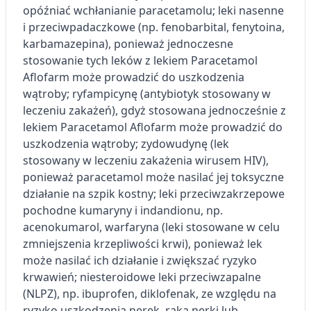
Rozumienie odbiorców dzięki statystyce lub
opóźniać wchłanianie paracetamolu; leki nasenne
kombinacji danych z różnych źródeł
i przeciwpadaczkowe (np. fenobarbital, fenytoina,
karbamazepina), ponieważ jednoczesne
Rozwój i ulepszanie usług
stosowanie tych leków z lekiem Paracetamol
Wykorzystywanie ograniczonych danych do
Aflofarm może prowadzić do uszkodzenia
wyboru treści
wątroby; ryfampicynę (antybiotyk stosowany w
Funkcje specjalne IAB:
leczeniu zakażeń), gdyż stosowana jednocześnie z
lekiem Paracetamol Aflofarm może prowadzić do
Użycie dokładnych danych
geolokalizacyjnych
uszkodzenia wątroby; zydowudynę (lek
stosowany w leczeniu zakażenia wirusem HIV),
Identyfikowanie urządzeń na podstawie
ponieważ paracetamol może nasilać jej toksyczne
aktywnie żądanych informacji
działanie na szpik kostny; leki przeciwzakrzepowe
Cele przetwarzania inne niż IAB:
pochodne kumaryny i indandionu, np.
Niezbędne
acenokumarol, warfaryna (leki stosowane w celu
zmniejszenia krzepliwości krwi), ponieważ lek
Wydajność (Performance)
może nasilać ich działanie i zwiększać ryzyko
krwawień; niesteroidowe leki przeciwzapalne
Reklama / śledzenie
(NLPZ), np. ibuprofen, diklofenak, ze względu na
ryzyko uszkodzenia nerek, raka nerki lub