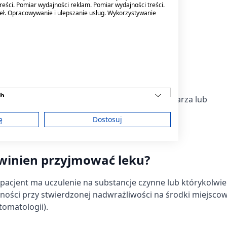
reści. Pomiar wydajności reklam. Pomiar wydajności treści.
deł. Opracowywanie i ulepszanie usług. Wykorzystywanie
cyduje lekarz.
j pominięcie
ch
i leku, należy niezwłocznie zwrócić się do lekarza lub
wania.
ę
Dostosuj
upełnienia pominiętej dawki.
owinien przyjmować leku?
am
 pacjent ma uczulenie na substancje czynne lub którykolwie
lności przy stwierdzonej nadwrażliwości na środki miejsco
treści
tomatologii).