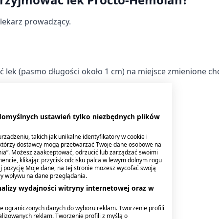
 lekarz prowadzący.
ć lek (pasmo długości około 1 cm) na miejsce zmienione 
tosować jeden raz na dobę.
 domyślnych ustawień tylko niezbędnych plików
nnie umyć okolicę odbytu.
ządzeniu, takich jak unikalne identyfikatory w cookie i
ektórzy dostawcy mogą przetwarzać Twoje dane osobowe na
nia”. Możesz zaakceptować, odrzucić lub zarządzać swoimi
encie, klikając przycisk odcisku palca w lewym dolnym rogu
knij pozycję Moje dane, na tej stronie możesz wycofać swoją
rocto-Hemolan u dzieci.
ły wpływu na dane przeglądania.
alizy wydajności witryny internetowej oraz w
nia
e ograniczonych danych do wyboru reklam. Tworzenie profili
lizowanych reklam. Tworzenie profili z myślą o