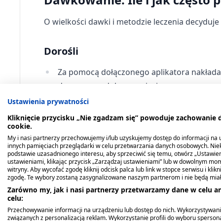
O wielkości dawki i metodzie leczenia decyduje
Dorośli
Za pomocą dołączonego aplikatora nakłada
dwa razy na dobę rano i wieczorem.
Ustawienia prywatności
Po ustąpieniu ostrych objawów lek można s
Kliknięcie przycisku „Nie zgadzam się” powoduje zachowanie
Uwaga: przed zastosowaniem leku należy stara
cookie.
My i nasi partnerzy przechowujemy i/lub uzyskujemy dostęp do informacji na ur
innych pamięciach przeglądarki w celu przetwarzania danych osobowych. Ni
Dzieci
podstawie uzasadnionego interesu, aby sprzeciwić się temu, otwórz „Ustawie
ustawieniami, klikając przycisk „Zarządzaj ustawieniami” lub w dowolnym mom
witryny. Aby wycofać zgodę kliknij odcisk palca lub link w stopce serwisu i kli
Brak informacji w ulotce o zastosowaniu leku P
zgodę. Te wybory zostaną zasygnalizowane naszym partnerom i nie będą mia
Zarówno my, jak i nasi partnerzy przetwarzamy dane w celu an
celu:
Sposób podania i czas trwania lecze
Przechowywanie informacji na urządzeniu lub dostęp do nich. Wykorzystywani
związanych z personalizacją reklam. Wykorzystanie profili do wyboru spersona