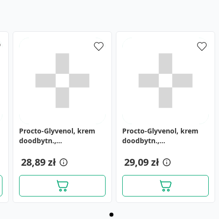
Procto-Glyvenol, krem
Procto-Glyvenol, krem
doodbytn.,
doodbytn.,
(i.row),InPh,Bulgaria, 30
(i.row),Delf,Bulgaria, 30 g
g
28,89 zł
29,09 zł