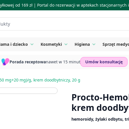
łkowej od 169 zł |
Portal do rezerwacji w aptekach stacjonarnych
ama i dziecko
Kosmetyki
Higiena
Sprzęt medy
ie
 submenu for Suplementy
Toggle submenu for Mama i dziecko
Toggle submenu for Kosmetyki
Toggle submenu for
Porada receptowa
nawet w 15 minut
Umów konsultację
(50 mg+20 mg)/g, krem doodbytniczy, 20 g
Procto-Hemol
krem doodbyt
hemoroidy, żylaki odbytu, tr