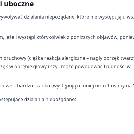
ki uboczne
ywoływać działania niepożądane, które nie występują u ws
ych z różnych źródeł
m, jeżeli wystąpi którykolwiek z poniższych objawów, poni
nioruchowy (ciężka reakcja alergiczna – nagły obrzęk twarz
rzęk w obrębie głowy i szyi, może powodować trudności w
informacji
niowe – bardzo rzadko (występują u mniej niż u 1 osoby na 
ystępujące działania niepożądane: