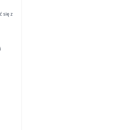
 się z
i