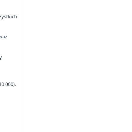
zystkich
eważ
y,
10 000).