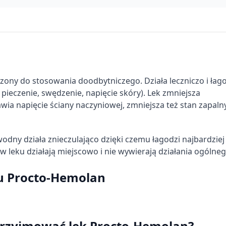
zony do stosowania doodbytniczego. Działa leczniczo i łag
ieczenie, swędzenie, napięcie skóry). Lek zmniejsza
ia napięcie ściany naczyniowej, zmniejsza też stan zapaln
dny działa znieczulająco dzięki czemu łagodzi najbardziej
 leku działają miejscowo i nie wywierają działania ogólneg
u Procto-Hemolan
 przyjmować lek Procto-Hemolan?