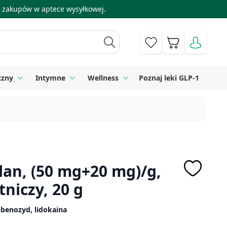
 i zakupów w aptece wysyłkowej.
Koszyk
czny
Intymne
Wellness
Poznaj leki GLP-1
 Higiena
Toggle submenu for Sprzęt medyczny
Toggle submenu for Intymne
Toggle submenu for Wellness
an, (50 mg+20 mg)/g,
niczy, 20 g
ibenozyd, lidokaina