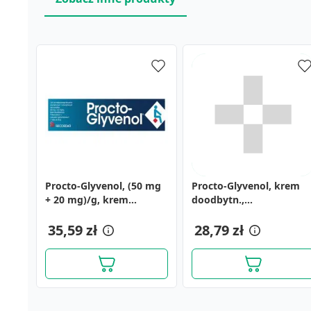
Procto-Glyvenol, (50 mg
Procto-Glyvenol, krem
+ 20 mg)/g, krem
doodbytn.,
doodbytniczy, 30 g
(i.row),MDZ,Bulgaria, 30
35,59 zł
g
28,79 zł