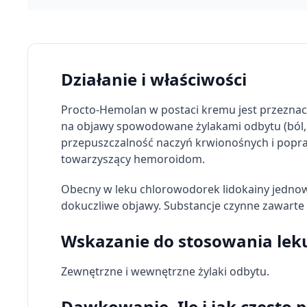
Działanie i właściwości
Procto-Hemolan w postaci kremu jest przeznac
na objawy spowodowane żylakami odbytu (ból, p
przepuszczalność naczyń krwionośnych i popraw
towarzyszący hemoroidom.
Obecny w leku chlorowodorek lidokainy jednowo
dokuczliwe objawy. Substancje czynne zawarte w
Wskazanie do stosowania lek
Zewnętrzne i wewnętrzne żylaki odbytu.
Dawkowanie. Ile i jak często