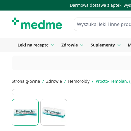
Darmowa dostawa z apteki wysy
Skip to Content
Wyszukaj leki i inne produkty
Leki na receptę
Zdrowie
Suplementy
M
Toggle submenu for Leki na receptę
Toggle submenu for Zdrow
Toggle
Strona główna
/
Zdrowie
/
Hemoroidy
/
Procto-Hemolan, 