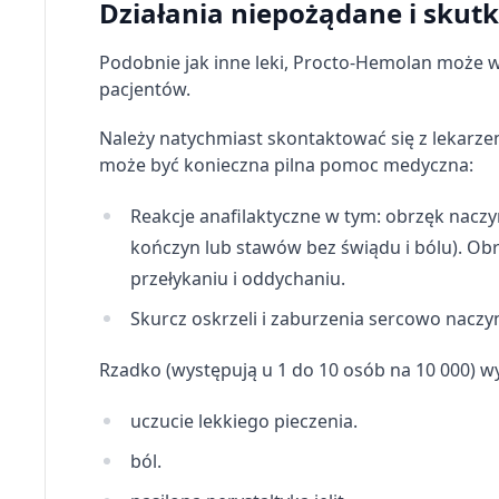
Działania niepożądane i skut
Pomiar efektywności treści
Podobnie jak inne leki, Procto-Hemolan może w
Rozumienie odbiorców dzięki statystyce lub kombinacji dan
pacjentów.
Rozwój i ulepszanie usług
Należy natychmiast skontaktować się z lekarze
może być konieczna pilna pomoc medyczna:
Wykorzystywanie ograniczonych danych do wyboru treści
Funkcje specjalne IAB:
Reakcje anafilaktyczne w tym: obrzęk naczy
Użycie dokładnych danych geolokalizacyjnych
kończyn lub stawów bez świądu i bólu). Ob
przełykaniu i oddychaniu.
Identyfikowanie urządzeń na podstawie aktywnie żądanych 
Skurcz oskrzeli i zaburzenia sercowo naczy
Cele przetwarzania inne niż IAB:
Niezbędne
Rzadko (występują u 1 do 10 osób na 10 000) w
Wydajność (Performance)
uczucie lekkiego pieczenia.
Reklama / śledzenie
ból.