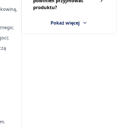
powinien przyjmować
produktu?
skowiną,
Pokaż więcej
znego;
oci;
czą
em.