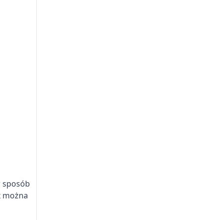
w sposób
ix można