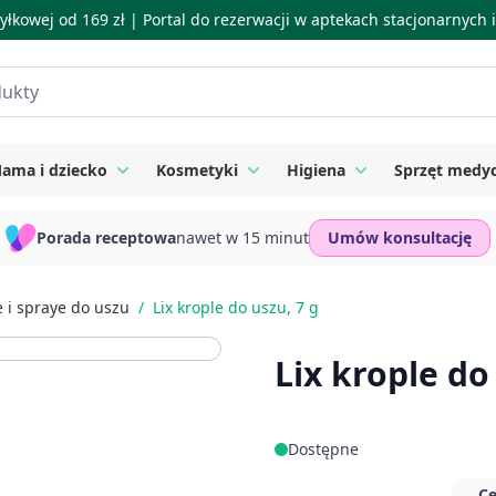
łkowej od 169 zł |
Portal do rezerwacji w aptekach stacjonarnych
ama i dziecko
Kosmetyki
Higiena
Sprzęt medy
ie
 submenu for Suplementy
Toggle submenu for Mama i dziecko
Toggle submenu for Kosmetyki
Toggle submenu for
Porada receptowa
nawet w 15 minut
Umów konsultację
e i spraye do uszu
/
Lix krople do uszu, 7 g
Lix krople do
Dostępne
Ce