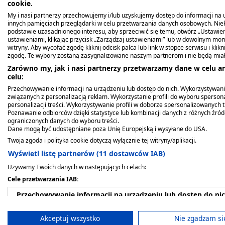
cookie.
Dolegliwościach, którym towarzyszy ból 
My i nasi partnerzy przechowujemy i/lub uzyskujemy dostęp do informacji na ur
innych pamięciach przeglądarki w celu przetwarzania danych osobowych. Ni
która zatyka przewód słuchowy zewnętrzny
podstawie uzasadnionego interesu, aby sprzeciwić się temu, otwórz „Ustawie
ustawieniami, klikając przycisk „Zarządzaj ustawieniami” lub w dowolnym mom
Stanach zapalanych objawiających się obr
witryny. Aby wycofać zgodę kliknij odcisk palca lub link w stopce serwisu i kli
zgodę. Te wybory zostaną zasygnalizowane naszym partnerom i nie będą mia
Dolegliwościach, którym towarzyszy ból sp
Zarówno my, jak i nasi partnerzy przetwarzamy dane w celu an
celu:
Dolegliwościach, którym towarzyszy ból s
Przechowywanie informacji na urządzeniu lub dostęp do nich. Wykorzystywani
związanych z personalizacją reklam. Wykorzystanie profili do wyboru spersona
naturalną błonę osłaniająca przewód słucho
personalizacji treści. Wykorzystywanie profili w doborze spersonalizowanych t
Poznawanie odbiorców dzięki statystyce lub kombinacji danych z różnych źró
ograniczonych danych do wyboru treści.
Dawkowanie
Dane mogą być udostępniane poza Unię Europejską i wysyłane do USA.
Twoja zgoda i polityka cookie dotyczą wyłącznie tej witryny/aplikacji.
Dorośli i dzieci powyżej 12 roku życia: 2 krop
Wyświetl listę partnerów (11 dostawców IAB)
Używamy Twoich danych w następujących celach:
Dzieci od 6 miesiąca życia: 2 krople do każdeg
Cele przetwarzania IAB:
W przypadku stosowania u dzieci, konieczne je
Przechowywanie informacji na urządzeniu lub dostęp do ni
Jeśli po upływie 3 dni nie dojdzie do poprawy lu
Wykorzystywanie ograniczonych danych do wyboru reklam
Akceptuj wszystko
Nie zgadzam si