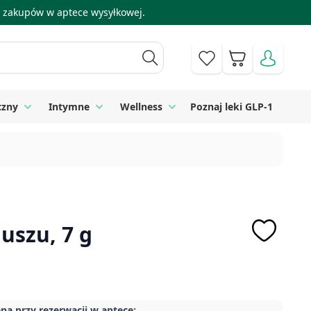
 i zakupów w aptece wysyłkowej.
Koszyk
czny
Intymne
Wellness
Poznaj leki GLP-1
 Higiena
Toggle submenu for Sprzęt medyczny
Toggle submenu for Intymne
Toggle submenu for Wellness
 uszu, 7 g
na przy rezerwacji w aptece: