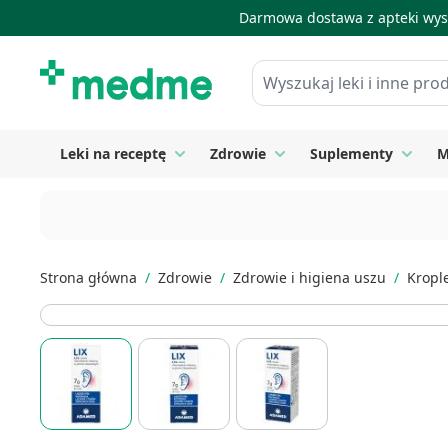
Darmowa dostawa z apteki wysy
Skip to Content
Wyszukaj leki i inne produkty
Leki na receptę
Zdrowie
Suplementy
M
Toggle submenu for Leki na receptę
Toggle submenu for Zdrow
Toggle
Strona główna
/
Zdrowie
/
Zdrowie i higiena uszu
/
Kropl