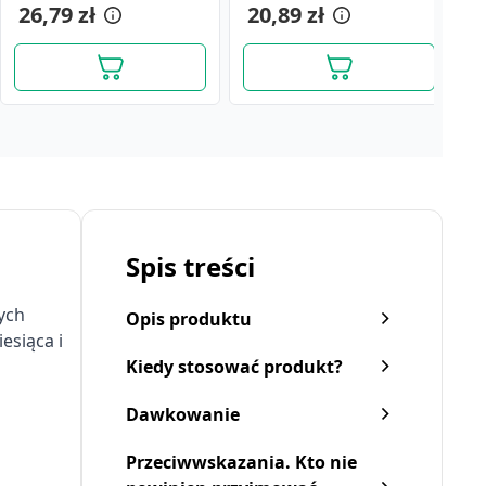
26,79 zł
20,89 zł
2
Spis treści
ych
Opis produktu
esiąca i
Kiedy stosować produkt?
Dawkowanie
Przeciwwskazania. Kto nie