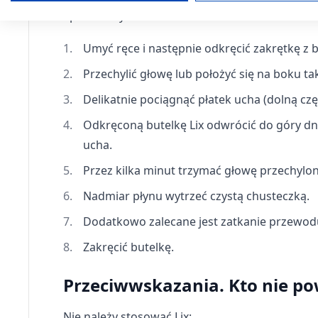
Sposób użycia:
Tworzenie profili w celu spersonalizowanych reklam
Wykorzystanie profili do wyboru spersonalizowanych rekl
Umyć ręce i następnie odkręcić zakrętkę z b
Przechylić głowę lub położyć się na boku t
Tworzenie profili w celu personalizacji treści
Delikatnie pociągnąć płatek ucha (dolną cz
Wykorzystywanie profili w celu doboru spersonalizowanych 
Odkręconą butelkę
Lix
odwrócić do góry dne
Pomiar efektywności reklam
ucha.
Pomiar efektywności treści
Przez kilka minut trzymać głowę przechylo
Rozumienie odbiorców dzięki statystyce lub kombinacji dan
Nadmiar płynu wytrzeć czystą chusteczką.
Rozwój i ulepszanie usług
Dodatkowo zalecane jest zatkanie przewodu
Zakręcić butelkę.
Wykorzystywanie ograniczonych danych do wyboru treści
Funkcje specjalne IAB:
Przeciwwskazania. Kto nie p
Użycie dokładnych danych geolokalizacyjnych
Nie należy stosować Lix: