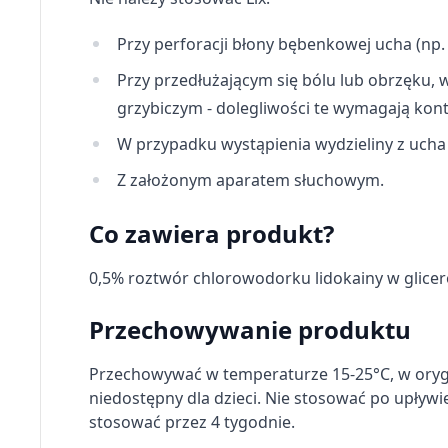
Identyfikowanie urządzeń na podstawie aktywnie żądanych 
Cele przetwarzania inne niż IAB:
Przy perforacji błony bębenkowej ucha (np
Niezbędne
Przy przedłużającym się bólu lub obrzęku
grzybiczym - dolegliwości te wymagają kont
Wydajność (Performance)
W przypadku wystąpienia wydzieliny z ucha 
Reklama / śledzenie
Z założonym aparatem słuchowym.
Co zawiera produkt?
0,5% roztwór chlorowodorku lidokainy w glice
Przechowywanie produktu
Przechowywać w temperaturze 15-25°C, w oryg
niedostępny dla dzieci. Nie stosować po upły
stosować przez 4 tygodnie.