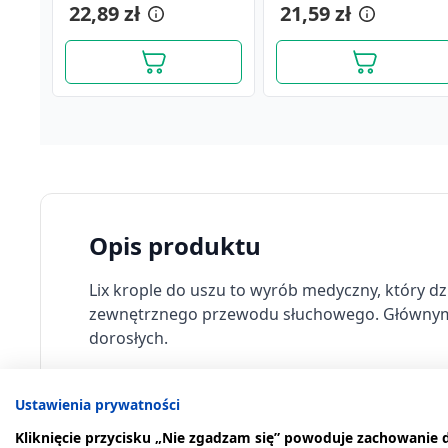
22,89 zł
29,69 zł
21,59 zł
27,29 zł
Opis produktu
Lix krople do uszu to wyrób medyczny, który d
zewnętrznego przewodu słuchowego. Głównym skła
dorosłych.
Kiedy stosować produkt?
Ustawienia prywatności
Krople do uszu Lix
działają wspomagająco przy:
Kliknięcie przycisku „Nie zgadzam się” powoduje zachowanie