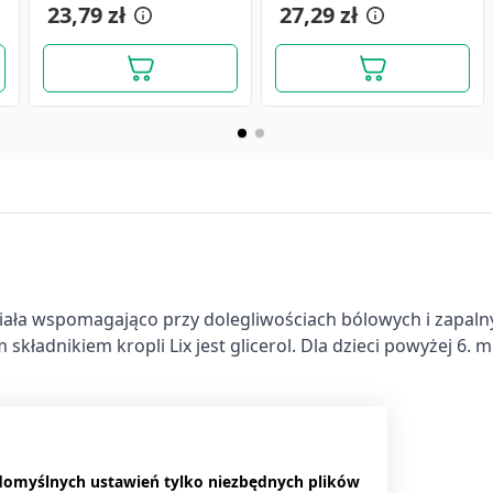
23,79 zł
26,89 zł
27,29 zł
20,89 zł
ziała wspomagająco przy dolegliwościach bólowych i zapaln
dnikiem kropli Lix jest glicerol. Dla dzieci powyżej 6. mi
 domyślnych ustawień tylko niezbędnych plików