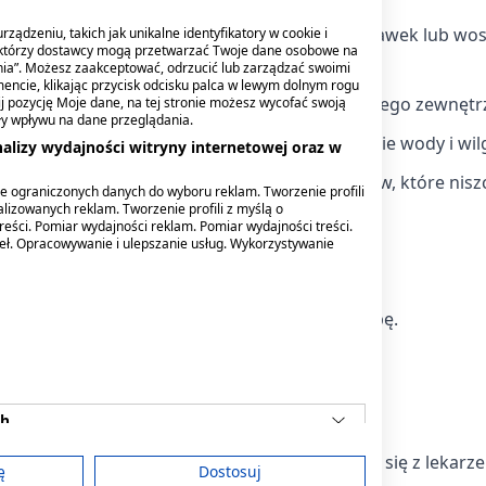
spowodowanych długotrwałym noszeniem słuchawek lub wo
ządzeniu, takich jak unikalne identyfikatory w cookie i
ektórzy dostawcy mogą przetwarzać Twoje dane osobowe na
;
nia”. Możesz zaakceptować, odrzucić lub zarządzać swoimi
encie, klikając przycisk odcisku palca w lewym dolnym rogu
zękiem, bólem i swędzeniem przewodu słuchowego zewnętr
knij pozycję Moje dane, na tej stronie możesz wycofać swoją
ły wpływu na dane przeglądania.
owodowanych regularną ekspozycją na działanie wody i wilg
alizy wydajności witryny internetowej oraz w
powodowany częstym stosowaniem detergentów, które nisz
e ograniczonych danych do wyboru reklam. Tworzenie profili
lizowanych reklam. Tworzenie profili z myślą o
wy zewnętrzny, np. szampony, mydła, żele).
reści. Pomiar wydajności reklam. Pomiar wydajności treści.
deł. Opracowywanie i ulepszanie usług. Wykorzystywanie
le do każdego ucha maksymalnie trzy razy na dobę.
o ucha maksymalnie trzy razy na dobę.
st zabezpieczenie ucha watą.
ch
b pacjent czuje się gorzej, należy skonsultować się z lekarz
ę
Dostosuj