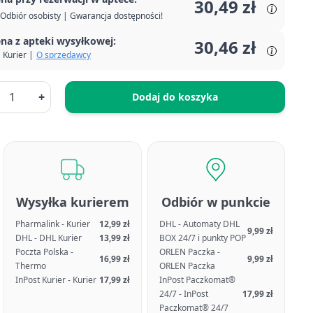
30,49 zł
Odbiór osobisty | Gwarancja dostępności!
na z apteki wysyłkowej:
30,46 zł
Kurier |
O sprzedawcy
+
Dodaj do koszyka
Wysyłka kurierem
Odbiór w punkcie
Pharmalink - Kurier
12,99 zł
DHL - Automaty DHL
9,99 zł
DHL - DHL Kurier
13,99 zł
BOX 24/7 i punkty POP
Poczta Polska -
ORLEN Paczka -
16,99 zł
9,99 zł
Thermo
ORLEN Paczka
InPost Kurier - Kurier
17,99 zł
InPost Paczkomat®
24/7 - InPost
17,99 zł
Paczkomat® 24/7