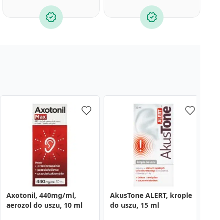
Axotonil, 440mg/ml,
AkusTone ALERT, krople
O
aerozol do uszu, 10 ml
do uszu, 15 ml
k