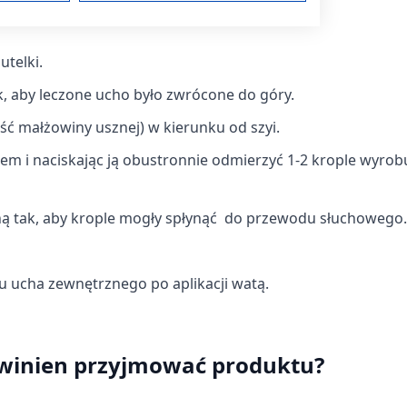
am
utelki.
ak, aby leczone ucho było zwrócone do góry.
ęść małżowiny usznej) w kierunku od szyi.
treści
m i naciskając ją obustronnie odmierzyć 1-2 krople wyrob
ną tak, aby krople mogły spłynąć do przewodu słuchowego.
ych z różnych źródeł
 ucha zewnętrznego po aplikacji watą.
owinien przyjmować produktu?