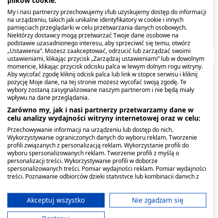
My i nasi partnerzy przechowujemy i/lub uzyskujemy dostęp do informacji
Co zawiera produkt?
na urządzeniu, takich jak unikalne identyfikatory w cookie i innych
pamięciach przeglądarki w celu przetwarzania danych osobowych.
Niektórzy dostawcy mogą przetwarzać Twoje dane osobowe na
Pokaż więcej
podstawie uzasadnionego interesu, aby sprzeciwić się temu, otwórz
„Ustawienia”. Możesz zaakceptować, odrzucić lub zarządzać swoimi
ustawieniami, klikając przycisk „Zarządzaj ustawieniami” lub w dowolnym
momencie, klikając przycisk odcisku palca w lewym dolnym rogu witryny.
Opis produktu
Aby wycofać zgodę kliknij odcisk palca lub link w stopce serwisu i kliknij
pozycję Moje dane, na tej stronie możesz wycofać swoją zgodę. Te
wybory zostaną zasygnalizowane naszym partnerom i nie będą miały
Seni Active Classic to oddychające majtki chłonne
wpływu na dane przeglądania.
zakładane jak tradycyjna bielizna. Stworzone
Zarówno my, jak i nasi partnerzy przetwarzamy dane w
celu analizy wydajności witryny internetowej oraz w celu:
zostały z myślą o osobach aktywnych ze średnim
Przechowywanie informacji na urządzeniu lub dostęp do nich.
nietrzymaniem moczu. Gwarantują dyskrecję i
Wykorzystywanie ograniczonych danych do wyboru reklam. Tworzenie
duży komfort użytkowania. Zapewniają wysokie
profili związanych z personalizacją reklam. Wykorzystanie profili do
wyboru spersonalizowanych reklam. Tworzenie profili z myślą o
poczucie suchości, zapobiegają podrażnieniom i
personalizacji treści. Wykorzystywanie profili w doborze
odparzeniom.
spersonalizowanych treści. Pomiar wydajności reklam. Pomiar wydajności
treści. Poznawanie odbiorców dzięki statystyce lub kombinacji danych z
różnych źródeł. Opracowywanie i ulepszanie usług. Wykorzystywanie
Kiedy stosować produkt?
ograniczonych danych do wyboru treści.
Dane mogą być udostępniane poza Unię Europejską i wysyłane do USA.
Akceptuj wszystko
Nie zgadzam się
Twoja zgoda i polityka cookie dotyczą wyłącznie tej witryny/aplikacji.
Seni Active Classic przeznaczone są dla osób ze