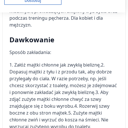
Dostosuj
Wyświetl listę partnerów (11 dostawców IAB)
średnią i ciężką inkontynencją. Idealne dla osób
mobilnych, prowadzących aktywny tryb życia oraz
Używamy Twoich danych w następujących celach:
podczas treningu pęcherza. Dla kobiet i dla
Cele przetwarzania IAB:
mężczyzn.
Przechowywanie informacji na urządzeniu
lub dostęp do nich
Dawkowanie
Wykorzystywanie ograniczonych danych do
wyboru reklam
Sposób zakładania:
Tworzenie profili w celu
1. Załóż majtki chłonne jak zwykłą bieliznę.
spersonalizowanych reklam
2.
Dopasuj majtki z tyłu i z przodu tak, aby dobrze
Wykorzystanie profili do wyboru
przylegały do ciała. W razie potrzeby, np. jeśli
spersonalizowanych reklam
chcesz skorzystać z toalety, możesz je zdejmować
i ponownie zakładać jak zwykłą bieliznę.
3. Aby
Tworzenie profili w celu personalizacji treści
zdjąć zużyte majtki chłonne chwyć za szwy
Wykorzystywanie profili w celu doboru
znajdujące się z boku wyrobu.
4. Rozerwij szwy
spersonalizowanych treści
boczne z obu stron majtek.
5. Zużyte majtki
chłonne zwiń i wyrzuć do kosza na śmieci. Nie
Pomiar efektywności reklam
wyrzucaj zużytego wyrobu do toalety.