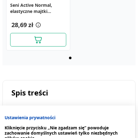
Seni Active Normal,
elastyczne majtki
chłonne, rozmiar L, 10 szt.
28,69 zł
Spis treści
Opis produktu
Ustawienia prywatności
Kiedy stosować produkt?
Kliknięcie przycisku „Nie zgadzam się” powoduje
zachowanie domyślnych ustawień tylko niezbędnych
Dawkowanie
plików cookie.