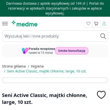
Darmowa dostawa z apteki wysyłkowej od 169 zł |
Portal do
rezerwacji w aptekach stacjonarnych i zakupów w aptece
wysyłkowej.
Skip to Content
Koszyk
Wyszukaj leki i inne produkty
Porada receptowa
Umów konsultację
nawet w 15 minut
Strona główna
/
Higiena
/
Seni Active Classic, majtki chłonne, large, 10 szt.
Seni Active Classic, majtki chłonne,
large, 10 szt.