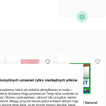
 domyślnych ustawień tylko niezbędnych plików
ządzeniu, takich jak unikalne identyfikatory w cookie i
ektórzy dostawcy mogą przetwarzać Twoje dane osobowe na
nia”. Możesz zaakceptować, odrzucić lub zarządzać swoimi
encie, klikając przycisk odcisku palca w lewym dolnym rogu
Swederm Hudsalva
Plaster ziołowy Natural
knij pozycję Moje dane, na tej stronie możesz wycofać swoją