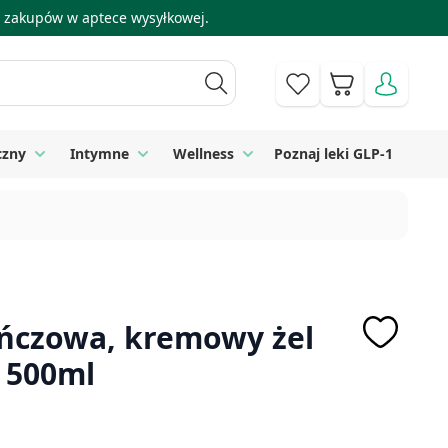
 i zakupów w aptece wysyłkowej.
Koszyk
czny
Intymne
Wellness
Poznaj leki GLP-1
 Higiena
Toggle submenu for Sprzęt medyczny
Toggle submenu for Intymne
Toggle submenu for Wellness
ńczowa, kremowy żel
, 500ml