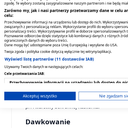
Szostakowskiego, 100 g
witamina A,
zgodę. Te wybory zostaną zasygnalizowane naszym partnerom i nie będą mia
(Lab.Gal.Olsztyn), 25 g
Zarówno my, jak i nasi partnerzy przetwarzamy dane w celu an
37,89 zł
3,79 zł
celu:
Przechowywanie informacji na urządzeniu lub dostęp do nich. Wykorzystywani
związanych z personalizacją reklam. Wykorzystanie profili do wyboru spersona
personalizacji treści. Wykorzystywanie profili w doborze spersonalizowanych t
Poznawanie odbiorców dzięki statystyce lub kombinacji danych z różnych źró
ograniczonych danych do wyboru treści.
Dane mogą być udostępniane poza Unię Europejską i wysyłane do USA.
Twoja zgoda i polityka cookie dotyczą wyłącznie tej witryny/aplikacji.
Wyświetl listę partnerów (11 dostawców IAB)
Używamy Twoich danych w następujących celach:
Cele przetwarzania IAB:
Opis produktu
Przechowywanie informacji na urządzeniu lub dostęp do ni
Kremowe mydło pod prysznic - energia pomara
Wykorzystywanie ograniczonych danych do wyboru reklam
Akceptuj wszystko
Nie zgadzam si
Działa łagodnie na skórę, nie wysusza jej i nie
Tworzenie profili w celu spersonalizowanych reklam
pH i warstwy ochronnej naskórka.
Wykorzystanie profili do wyboru spersonalizowanych rekl
Dawkowanie