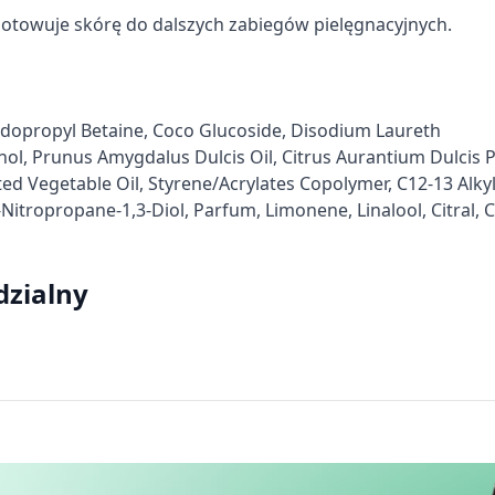
Ziaja Med Kuracja
Ziaja, witaminowy krem
gotowuje skórę do dalszych zabiegów pielęgnacyjnych.
Lipidowa Fizjoderm,
nawilżający, 100 ml
krem na dzień/na noc, 50
treści
ml
17,69 zł
8,79 zł
idopropyl Betaine, Coco Glucoside, Disodium Laureth
ol, Prunus Amygdalus Dulcis Oil, Citrus Aurantium Dulcis Pe
d Vegetable Oil, Styrene/Acrylates Copolymer, C12-13 Alkyl
ych z różnych źródeł
tropropane-1,3-Diol, Parfum, Limonene, Linalool, Citral, Ci
dzialny
informacji