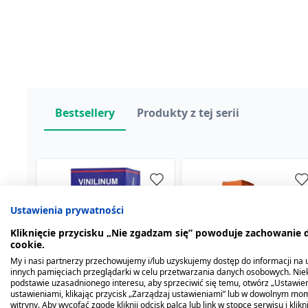
Bestsellery
Produkty z tej serii
Ustawienia prywatności
Kliknięcie przycisku „Nie zgadzam się” powoduje zachowanie
cookie.
My i nasi partnerzy przechowujemy i/lub uzyskujemy dostęp do informacji na ur
innych pamięciach przeglądarki w celu przetwarzania danych osobowych. Ni
podstawie uzasadnionego interesu, aby sprzeciwić się temu, otwórz „Ustawie
ustawieniami, klikając przycisk „Zarządzaj ustawieniami” lub w dowolnym mom
Vinilinum, balsam
Masc ochronna z
witryny. Aby wycofać zgodę kliknij odcisk palca lub link w stopce serwisu i kli