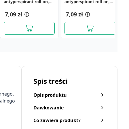
antyperspirant roll-on,
antyperspirant roll-on,
3
do skóry delikatnej i
woman, 50 ml
wrażliwej, 50 ml
7,09 zł
7,09 zł
1
Spis treści
innego.
Opis produktu
ralnego
Dawkowanie
Co zawiera produkt?