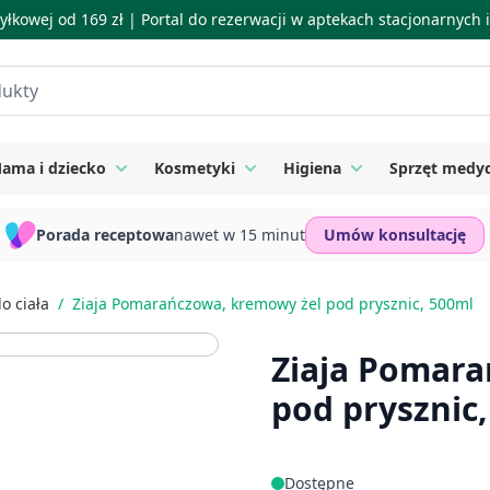
łkowej od 169 zł |
Portal do rezerwacji w aptekach stacjonarnych
ama i dziecko
Kosmetyki
Higiena
Sprzęt medy
ie
 submenu for Suplementy
Toggle submenu for Mama i dziecko
Toggle submenu for Kosmetyki
Toggle submenu for
Porada receptowa
nawet w 15 minut
Umów konsultację
o ciała
/
Ziaja Pomarańczowa, kremowy żel pod prysznic, 500ml
Ziaja Pomara
pod prysznic
Dostępne