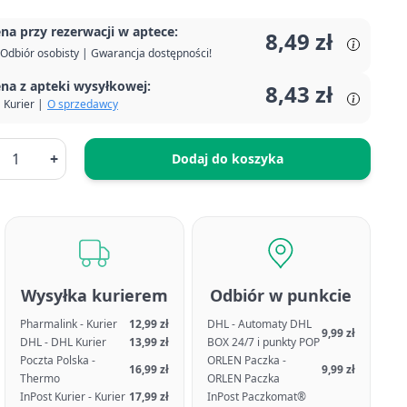
na przy rezerwacji w aptece:
8,49 zł
Odbiór osobisty | Gwarancja dostępności!
na z apteki wysyłkowej:
8,43 zł
Kurier |
O sprzedawcy
+
Dodaj do koszyka
Wysyłka kurierem
Odbiór w punkcie
Pharmalink - Kurier
12,99 zł
DHL - Automaty DHL
9,99 zł
DHL - DHL Kurier
13,99 zł
BOX 24/7 i punkty POP
Poczta Polska -
ORLEN Paczka -
16,99 zł
9,99 zł
Thermo
ORLEN Paczka
InPost Kurier - Kurier
17,99 zł
InPost Paczkomat®