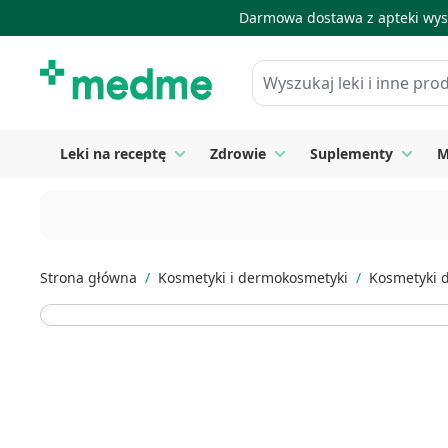
Darmowa dostawa z apteki wysy
Skip to Content
Wyszukaj leki i inne produkty
Leki na receptę
Zdrowie
Suplementy
M
Toggle submenu for Leki na receptę
Toggle submenu for Zdrow
Toggle
Strona główna
/
Kosmetyki i dermokosmetyki
/
Kosmetyki d