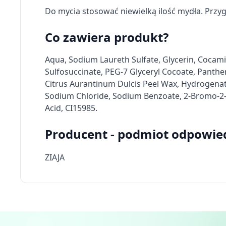
Ziaja, antyperspirant,
Ziaja Masło Kakaowe,
Tworzenie profili w celu personalizacji treści
bloker, roll-on, 60 ml
Do mycia stosować niewielką ilość mydła. Przy
krem, skóra normalna i
sucha, 50 ml
Wykorzystywanie profili w celu doboru spersonalizowanych 
8,49 zł
5,59 zł
Co zawiera produkt?
Pomiar efektywności reklam
Aqua, Sodium Laureth Sulfate, Glycerin, Cocam
Pomiar efektywności treści
Sulfosuccinate, PEG-7 Glyceryl Cocoate, Panthen
Citrus Aurantinum Dulcis Peel Wax, Hydrogenate
Rozumienie odbiorców dzięki statystyce lub kombinacji dan
Sodium Chloride, Sodium Benzoate, 2-Bromo-2-Ni
Rozwój i ulepszanie usług
Acid, CI15985.
Wykorzystywanie ograniczonych danych do wyboru treści
Producent - podmiot odpowie
Funkcje specjalne IAB:
ZIAJA
Użycie dokładnych danych geolokalizacyjnych
Identyfikowanie urządzeń na podstawie aktywnie żądanych 
Cele przetwarzania inne niż IAB:
Niezbędne