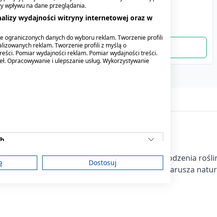
Vitamin E, maść do skóry
Herbal, 1 szt.
ły wpływu na dane przeglądania.
suchej, 50 ml
alizy wydajności witryny internetowej oraz w
24,59 zł
1,99 zł
e ograniczonych danych do wyboru reklam. Tworzenie profili
lizowanych reklam. Tworzenie profili z myślą o
reści. Pomiar wydajności reklam. Pomiar wydajności treści.
deł. Opracowywanie i ulepszanie usług. Wykorzystywanie
ch
ńczy.
Zawiera delikatne składniki myjące pochodzenia rośl
ę
Dostosuj
 powoduje podrażnień.
Przyjazna dla skóry, nie narusza natu
am