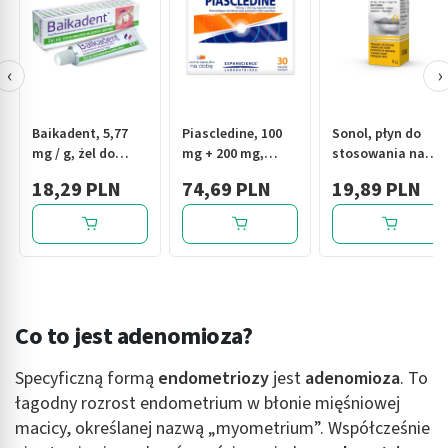
‹
›
Baikadent, 5,77
Piascledine, 100
Sonol, płyn do
mg / g, żel do
mg + 200 mg,
stosowania na
stosowania w
kapsułki twarde,
skórę, 8 g
18,29 PLN
74,69 PLN
19,89 PLN
jamie ustnej, 15 g
30 szt.
Co to jest adenomioza?
Specyficzną formą
endometriozy
jest
adenomioza
. To
łagodny rozrost endometrium w błonie mięśniowej
macicy, określanej nazwą „myometrium”. Współcześnie