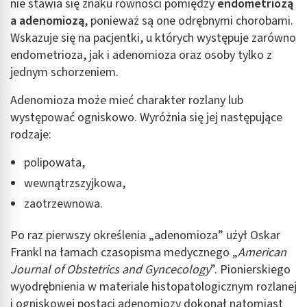
nie stawia się znaku równości pomiędzy
endometriozą
a adenomiozą
, ponieważ są one odrębnymi chorobami.
Wskazuje się na pacjentki, u których występuje zarówno
endometrioza, jak i adenomioza oraz osoby tylko z
jednym schorzeniem.
Adenomioza może mieć charakter rozlany lub
występować ogniskowo. Wyróżnia się jej następujące
rodzaje:
polipowata,
wewnątrzszyjkowa,
zaotrzewnowa.
Po raz pierwszy określenia „adenomioza” użył Oskar
Frankl na łamach czasopisma medycznego „
American
Journal of Obstetrics and Gyncecology
”. Pionierskiego
wyodrębnienia w materiale histopatologicznym rozlanej
i ogniskowej postaci adenomiozy dokonał natomiast