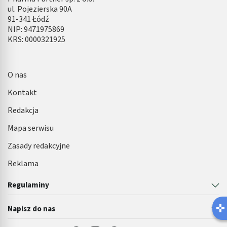
ul. Pojezierska 90A
91-341 Łódź
NIP: 9471975869
KRS: 0000321925
O nas
Kontakt
Redakcja
Mapa serwisu
Zasady redakcyjne
Reklama
Regulaminy
Lat
Napisz do nas
Robisz