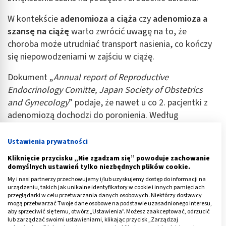
W kontekście
adenomioza a ciąża
czy
adenomioza a
szansę na ciążę
warto zwrócić uwagę na to, że
choroba może utrudniać transport nasienia, co kończy
się niepowodzeniami w zajściu w ciążę.
Dokument „
Annual report of Reproductive
Endocrinology Comitte, Japan Society of Obstetrics
and Gynecology
” podaje, że nawet u co 2. pacjentki z
adenomiozą dochodzi do poronienia. Według
przedstawionych danych u osób z tym schorzeniem
częściej zdarzają się porody przedwczesne, krwawienia
Ustawienia prywatności
w ciąży.
Kliknięcie przycisku „Nie zgadzam się” powoduje zachowanie
domyślnych ustawień tylko niezbędnych plików cookie.
W przypadku
adenomiozy
możliwe jest zapłodnienie
in
My i nasi partnerzy przechowujemy i/lub uzyskujemy dostęp do informacji na
vitro
. Należy jednak pamiętać, że szanse na utrzymanie
urządzeniu, takich jak unikalne identyfikatory w cookie i innych pamięciach
przeglądarki w celu przetwarzania danych osobowych. Niektórzy dostawcy
ciąży mogą być niższe niż u kobiet bez tej diagnozy.
mogą przetwarzać Twoje dane osobowe na podstawie uzasadnionego interesu,
aby sprzeciwić się temu, otwórz „Ustawienia”. Możesz zaakceptować, odrzucić
Reklama
lub zarządzać swoimi ustawieniami, klikając przycisk „Zarządzaj