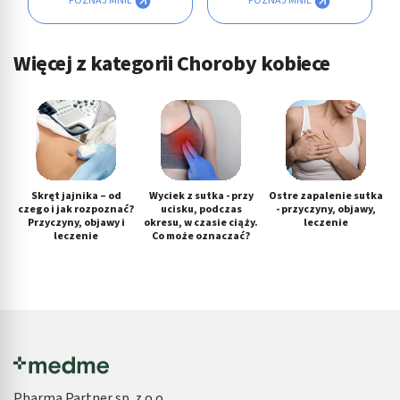
POZNAJ MNIE
POZNAJ MNIE
Więcej z kategorii Choroby kobiece
Skręt jajnika – od
Wyciek z sutka - przy
Ostre zapalenie sutka
czego i jak rozpoznać?
ucisku, podczas
- przyczyny, objawy,
Przyczyny, objawy i
okresu, w czasie ciąży.
leczenie
leczenie
Co może oznaczać?
Pharma Partner sp. z o.o.