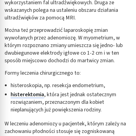
wykorzystaniem fal ultradźwiękowych. Druga ze
Wykorzystywanie ograniczonych danych do
wyboru treści
wskazanych polega na ustaleniu obszaru działania
ultradźwięków za pomocą MRI.
Funkcje specjalne IAB:
Użycie dokładnych danych geolokalizacyjnych
Można też przeprowadzić laparoskopię zmian
wywołanych przez adenomiozę. W myometrium, w
Identyfikowanie urządzeń na podstawie
aktywnie żądanych informacji
którym rozpoznano zmiany umieszcza się jedno- lub
dwubiegunowe elektrody igłowe co 1-2 cm i w ten
Cele przetwarzania inne niż IAB:
sposób miejscowo dochodzi do martwicy zmian.
Niezbędne
Formy leczenia chirurgicznego to:
Wydajność (Performance)
histeroskopia, np. resekcja endometrium,
Reklama / śledzenie
histerektomia
, która jest jednak ostatecznym
rozwiązaniem, przeznaczonym dla kobiet
nieplanujących już powiększenia rodziny.
W leczeniu adenomiozy u pacjentek, którym zależy na
zachowaniu płodności stosuje się zogniskowaną