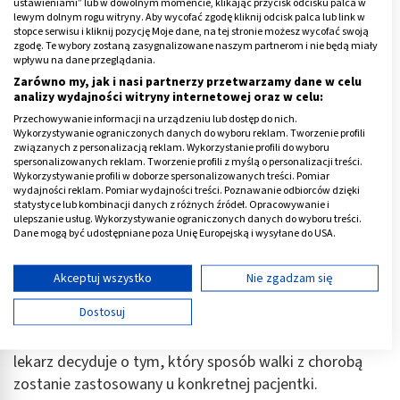
ustawieniami” lub w dowolnym momencie, klikając przycisk odcisku palca w
lewym dolnym rogu witryny. Aby wycofać zgodę kliknij odcisk palca lub link w
stopce serwisu i kliknij pozycję Moje dane, na tej stronie możesz wycofać swoją
zgodę. Te wybory zostaną zasygnalizowane naszym partnerom i nie będą miały
wpływu na dane przeglądania.
Zarówno my, jak i nasi partnerzy przetwarzamy dane w celu
analizy wydajności witryny internetowej oraz w celu:
Przechowywanie informacji na urządzeniu lub dostęp do nich.
Wykorzystywanie ograniczonych danych do wyboru reklam. Tworzenie profili
związanych z personalizacją reklam. Wykorzystanie profili do wyboru
spersonalizowanych reklam. Tworzenie profili z myślą o personalizacji treści.
Wykorzystywanie profili w doborze spersonalizowanych treści. Pomiar
wydajności reklam. Pomiar wydajności treści. Poznawanie odbiorców dzięki
statystyce lub kombinacji danych z różnych źródeł. Opracowywanie i
ulepszanie usług. Wykorzystywanie ograniczonych danych do wyboru treści.
Dane mogą być udostępniane poza Unię Europejską i wysyłane do USA.
Twoja zgoda i polityka cookie dotyczą wyłącznie tej witryny/aplikacji.
Leczenie adenomiozy
Wyświetl listę partnerów (11 dostawców IAB)
Akceptuj wszystko
Nie zgadzam się
Używamy Twoich danych w następujących celach:
Dostosuj
Istnieje kilka dróg
leczenia adenomiozy
. Każdy
Cele przetwarzania IAB:
przypadek wymaga indywidualnego podejścia i to
Przechowywanie informacji na urządzeniu lub
lekarz decyduje o tym, który sposób walki z chorobą
dostęp do nich
zostanie zastosowany u konkretnej pacjentki.