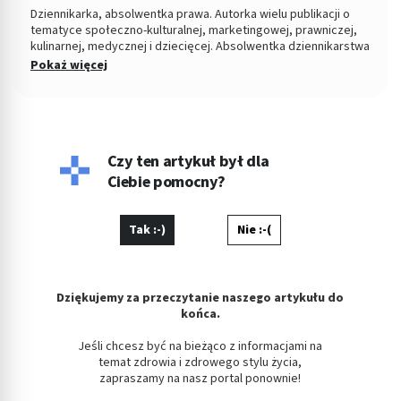
Dziennikarka, absolwentka prawa. Autorka wielu publikacji o
tematyce społeczno-kulturalnej, marketingowej, prawniczej,
kulinarnej, medycznej i dziecięcej. Absolwentka dziennikarstwa
i komunikacji społecznej na Uniwersytecie Jagiellońskim i
Pokaż więcej
prawa na Uniwersytecie Opolskim. Prywatnie opiekunka kotki
Kici.
Czy ten artykuł był dla
Ciebie pomocny?
Tak :-)
Nie :-(
Dziękujemy za przeczytanie naszego artykułu do
końca.
Jeśli chcesz być na bieżąco z informacjami na
temat zdrowia i zdrowego stylu życia,
zapraszamy na nasz portal ponownie!