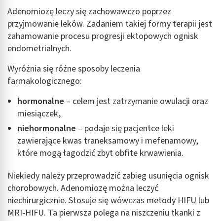
Wykorzystywanie ograniczonych danych do
wyboru reklam
Adenomiozę leczy się zachowawczo poprzez
przyjmowanie leków. Zadaniem takiej formy terapii jest
Tworzenie profili w celu spersonalizowanych
zahamowanie procesu progresji ektopowych ognisk
reklam
endometrialnych.
Wykorzystanie profili do wyboru
spersonalizowanych reklam
Wyróżnia się różne sposoby leczenia
farmakologicznego:
Tworzenie profili w celu personalizacji treści
hormonalne
– celem jest zatrzymanie owulacji oraz
Wykorzystywanie profili w celu doboru
miesiączek,
spersonalizowanych treści
niehormonalne
– podaje się pacjentce leki
Pomiar efektywności reklam
zawierające kwas traneksamowy i mefenamowy,
które mogą łagodzić zbyt obfite krwawienia.
Pomiar efektywności treści
Niekiedy należy przeprowadzić zabieg usunięcia ognisk
Rozumienie odbiorców dzięki statystyce lub
kombinacji danych z różnych źródeł
chorobowych. Adenomiozę można leczyć
niechirurgicznie. Stosuje się wówczas metody HIFU lub
Rozwój i ulepszanie usług
MRI-HIFU. Ta pierwsza polega na niszczeniu tkanki z