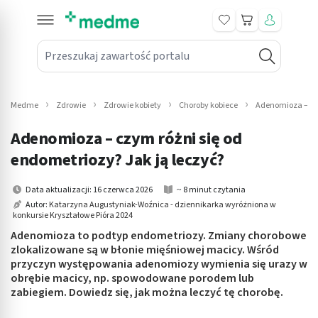
Koszyk
Przeszukaj zawartość portalu
in submenu: Leki na receptę
win submenu: Zdrowie
Medme
Zdrowie
Zdrowie kobiety
Choroby kobiece
Adenomioza – obj
win submenu: Suplementy
Adenomioza – czym różni się od
win submenu: Mama i dziecko
endometriozy? Jak ją leczyć?
win submenu: Kosmetyki
Data aktualizacji: 16 czerwca 2026
~ 8 minut czytania
Autor:
Katarzyna Augustyniak-Woźnica - dziennikarka wyróżniona w
konkursie Kryształowe Pióra 2024
win submenu: Higiena
Adenomioza to podtyp endometriozy. Zmiany chorobowe
win submenu: Sprzęt medyczny
zlokalizowane są w błonie mięśniowej macicy. Wśród
przyczyn występowania adenomiozy wymienia się urazy w
obrębie macicy, np. spowodowane porodem lub
win submenu: Intymne
zabiegiem. Dowiedz się, jak można leczyć tę chorobę.
win submenu: Wellness