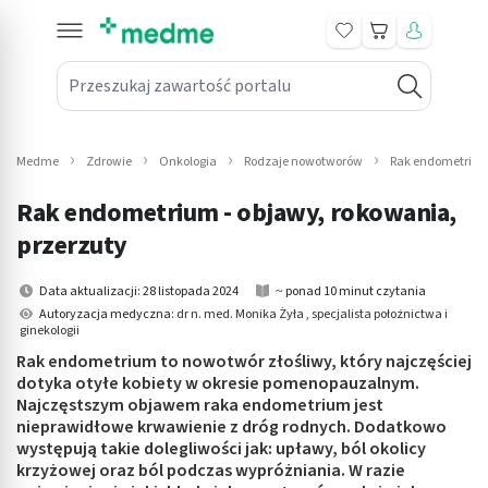
Koszyk
Przeszukaj zawartość portalu
in submenu: Leki na receptę
win submenu: Zdrowie
Medme
Zdrowie
Onkologia
Rodzaje nowotworów
Rak endometriu
win submenu: Suplementy
Rak endometrium - objawy, rokowania,
win submenu: Mama i dziecko
przerzuty
win submenu: Kosmetyki
Data aktualizacji: 28 listopada 2024
~ ponad 10 minut czytania
Autoryzacja medyczna:
dr n. med. Monika Żyła , specjalista położnictwa i
ginekologii
win submenu: Higiena
Rak endometrium to nowotwór złośliwy, który najczęściej
win submenu: Sprzęt medyczny
dotyka otyłe kobiety w okresie pomenopauzalnym.
Najczęstszym objawem raka endometrium jest
nieprawidłowe krwawienie z dróg rodnych. Dodatkowo
win submenu: Intymne
występują takie dolegliwości jak: upławy, ból okolicy
krzyżowej oraz ból podczas wypróżniania. W razie
win submenu: Wellness