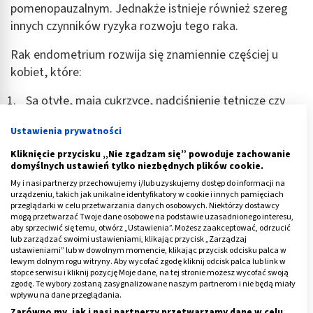
pomenopauzalnym. Jednakże istnieje również szereg
innych czynników ryzyka rozwoju tego raka.
Rak endometrium rozwija się znamiennie częściej u
kobiet, które:
Są otyłe, mają cukrzycę, nadciśnienie tętnicze czy
zespół Cushinga
– u kobiet z tymi zaburzeniami
Ustawienia prywatności
dochodzi do spadku produkcji progesteronu, a
produkcja estrogenów pozostaje taka sama lub
Kliknięcie przycisku „Nie zgadzam się” powoduje zachowanie
domyślnych ustawień tylko niezbędnych plików cookie.
rośnie. Efektem tych zmian jest zaburzenie stosunku
My i nasi partnerzy przechowujemy i/lub uzyskujemy dostęp do informacji na
estrogeny-progesteron i zwiększenie ryzyka rozwoju
urządzeniu, takich jak unikalne identyfikatory w cookie i innych pamięciach
raka endometrium.
przeglądarki w celu przetwarzania danych osobowych. Niektórzy dostawcy
mogą przetwarzać Twoje dane osobowe na podstawie uzasadnionego interesu,
aby sprzeciwić się temu, otwórz „Ustawienia”. Możesz zaakceptować, odrzucić
Nie rodziły – podczas ciąży dochodzi do znacznego
lub zarządzać swoimi ustawieniami, klikając przycisk „Zarządzaj
ustawieniami” lub w dowolnym momencie, klikając przycisk odcisku palca w
wzrostu poziomu progesteronu we krwi, co
lewym dolnym rogu witryny. Aby wycofać zgodę kliknij odcisk palca lub link w
powoduje zmniejszenia ryzyka wystąpienia w
stopce serwisu i kliknij pozycję Moje dane, na tej stronie możesz wycofać swoją
zgodę. Te wybory zostaną zasygnalizowane naszym partnerom i nie będą miały
przyszłości raka endometrium.
wpływu na dane przeglądania.
Zarówno my, jak i nasi partnerzy przetwarzamy dane w celu