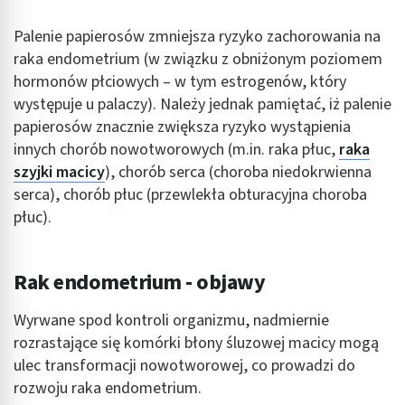
Identyfikowanie urządzeń na podstawie
Palenie papierosów zmniejsza ryzyko zachorowania na
aktywnie żądanych informacji
raka endometrium (w związku z obniżonym poziomem
hormonów płciowych – w tym estrogenów, który
Cele przetwarzania inne niż IAB:
występuje u palaczy). Należy jednak pamiętać, iż palenie
Niezbędne
papierosów znacznie zwiększa ryzyko wystąpienia
Wydajność (Performance)
innych chorób nowotworowych (m.in. raka płuc,
raka
szyjki macicy
), chorób serca (choroba niedokrwienna
Reklama / śledzenie
serca), chorób płuc (przewlekła obturacyjna choroba
płuc).
Rak endometrium - objawy
Wyrwane spod kontroli organizmu, nadmiernie
rozrastające się komórki błony śluzowej macicy mogą
ulec transformacji nowotworowej, co prowadzi do
rozwoju raka endometrium.