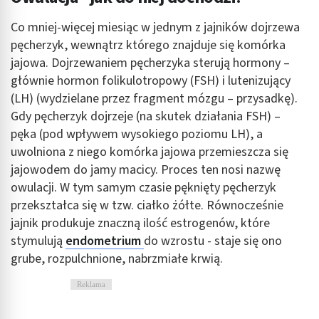
Co mniej-więcej miesiąc w jednym z jajników dojrzewa
pęcherzyk, wewnątrz którego znajduje się komórka
jajowa. Dojrzewaniem pęcherzyka sterują hormony –
głównie hormon folikulotropowy (FSH) i lutenizujący
(LH) (wydzielane przez fragment mózgu – przysadkę).
Gdy pęcherzyk dojrzeje (na skutek działania FSH) –
pęka (pod wpływem wysokiego poziomu LH), a
uwolniona z niego komórka jajowa przemieszcza się
jajowodem do jamy macicy. Proces ten nosi nazwę
owulacji. W tym samym czasie pęknięty pęcherzyk
przekształca się w tzw. ciałko żółte. Równocześnie
jajnik produkuje znaczną ilość estrogenów, które
stymulują
endometrium
do wzrostu - staje się ono
grube, rozpulchnione, nabrzmiałe krwią.
Reklama