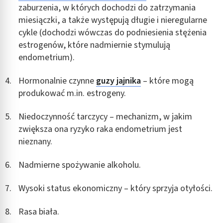
zaburzenia, w których dochodzi do zatrzymania
Wykorzystanie profili do wyboru
miesiączki, a także występują długie i nieregularne
spersonalizowanych reklam
cykle (dochodzi wówczas do podniesienia stężenia
Tworzenie profili w celu personalizacji treści
estrogenów, które nadmiernie stymulują
endometrium).
Wykorzystywanie profili w celu doboru
spersonalizowanych treści
Hormonalnie czynne
guzy jajnika
– które mogą
Pomiar efektywności reklam
produkować m.in. estrogeny.
Pomiar efektywności treści
Niedoczynność tarczycy – mechanizm, w jakim
zwiększa ona ryzyko raka endometrium jest
Rozumienie odbiorców dzięki statystyce lub
kombinacji danych z różnych źródeł
nieznany.
Rozwój i ulepszanie usług
Nadmierne spożywanie alkoholu.
Wykorzystywanie ograniczonych danych do
Wysoki status ekonomiczny – który sprzyja otyłości.
wyboru treści
Funkcje specjalne IAB:
Rasa biała.
Użycie dokładnych danych geolokalizacyjnych