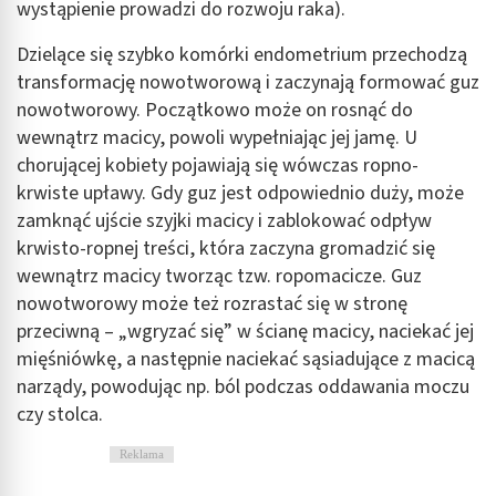
wystąpienie prowadzi do rozwoju raka).
Dzielące się szybko komórki endometrium przechodzą
transformację nowotworową i zaczynają formować guz
nowotworowy. Początkowo może on rosnąć do
wewnątrz macicy, powoli wypełniając jej jamę. U
chorującej kobiety pojawiają się wówczas ropno-
krwiste upławy. Gdy guz jest odpowiednio duży, może
zamknąć ujście szyjki macicy i zablokować odpływ
krwisto-ropnej treści, która zaczyna gromadzić się
wewnątrz macicy tworząc tzw. ropomacicze. Guz
nowotworowy może też rozrastać się w stronę
przeciwną – „wgryzać się” w ścianę macicy, naciekać jej
mięśniówkę, a następnie naciekać sąsiadujące z macicą
narządy, powodując np. ból podczas oddawania moczu
czy stolca.
Reklama