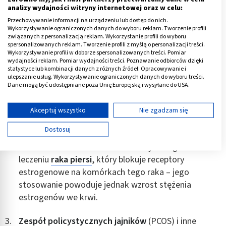
Wcześnie rozpoczęły i późno skończyły
analizy wydajności witryny internetowej oraz w celu:
miesiączkować – w związku z czym ich endometrium
Przechowywanie informacji na urządzeniu lub dostęp do nich.
Wykorzystywanie ograniczonych danych do wyboru reklam. Tworzenie profili
było przez wiele lat wystawione na działanie
związanych z personalizacją reklam. Wykorzystanie profili do wyboru
estrogenów, co zwiększa ryzyko rozwoju raka.
spersonalizowanych reklam. Tworzenie profili z myślą o personalizacji treści.
Wykorzystywanie profili w doborze spersonalizowanych treści. Pomiar
wydajności reklam. Pomiar wydajności treści. Poznawanie odbiorców dzięki
statystyce lub kombinacji danych z różnych źródeł. Opracowywanie i
Do innych czynników ryzyka należą:
ulepszanie usług. Wykorzystywanie ograniczonych danych do wyboru treści.
Dane mogą być udostępniane poza Unię Europejską i wysyłane do USA.
Długotrwałe stosowanie hormonalnej terapii
Twoja zgoda i polityka cookie dotyczą wyłącznie tej witryny/aplikacji.
zastępczej (HTZ) – ze względu na obecność w
Wyświetl listę partnerów (11 dostawców IAB)
Akceptuj wszystko
Nie zgadzam się
preparatach podczas niej stosowanych estrogenów.
Używamy Twoich danych w następujących celach:
Dostosuj
Cele przetwarzania IAB:
Stosowanie tamoksifenu – leku używanego w
Przechowywanie informacji na urządzeniu lub
leczeniu
raka piersi
, który blokuje receptory
dostęp do nich
estrogenowe na komórkach tego raka – jego
Wykorzystywanie ograniczonych danych do
stosowanie powoduje jednak wzrost stężenia
wyboru reklam
estrogenów we krwi.
Tworzenie profili w celu spersonalizowanych
reklam
Zespół policystycznych jajników
(PCOS) i inne