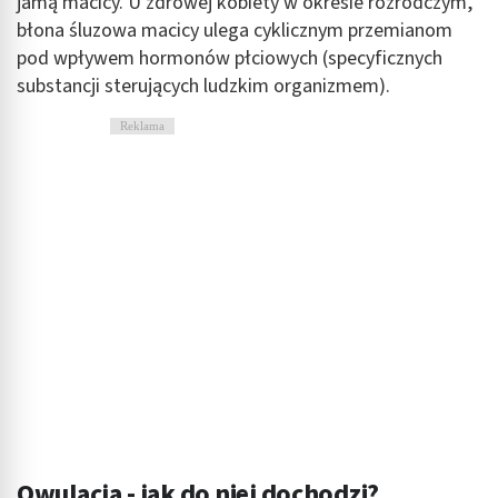
jamą macicy. U zdrowej kobiety w okresie rozrodczym,
błona śluzowa macicy ulega cyklicznym przemianom
pod wpływem hormonów płciowych (specyficznych
substancji sterujących ludzkim organizmem).
Reklama
Owulacja - jak do niej dochodzi?