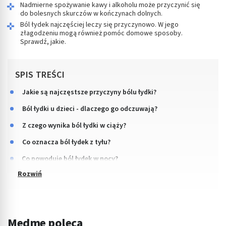
Nadmierne spożywanie kawy i alkoholu może przyczynić się
do bolesnych skurczów w kończynach dolnych.
Ból łydek najczęściej leczy się przyczynowo. W jego
złagodzeniu mogą również pomóc domowe sposoby.
Sprawdź, jakie.
SPIS TREŚCI
Jakie są najczęstsze przyczyny bólu łydki?
Ból łydki u dzieci - dlaczego go odczuwają?
Z czego wynika ból łydki w ciąży?
Co oznacza ból łydek z tyłu?
Co powoduje ból łydek w nocy?
Medme poleca