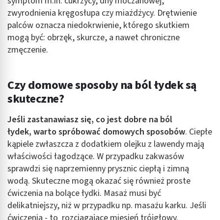
symptom m.in. cukrzycy, dny moczanowej,
zwyrodnienia kręgosłupa czy miażdżycy. Drętwienie
palców oznacza niedokrwienie, którego skutkiem
mogą być: obrzęk, skurcze, a nawet chroniczne
zmęczenie.
Czy domowe sposoby na ból łydek są
skuteczne?
Jeśli zastanawiasz się, co jest dobre na ból
łydek, warto spróbować domowych sposobów
. Ciepłe
kąpiele zwłaszcza z dodatkiem olejku z lawendy mają
właściwości łagodzące. W przypadku zakwasów
sprawdzi się naprzemienny prysznic ciepłą i zimną
wodą. Skuteczne mogą okazać się również proste
ćwiczenia na bolące łydki. Masaż musi być
delikatniejszy, niż w przypadku np. masażu karku. Jeśli
ćwiczenia - to rozciągające mięsień trójgłowy.