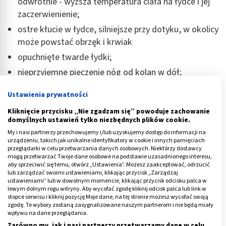
odwrotnie - wyższa temperatura ciała na łydce i jej
zaczerwienienie;
ostre kłucie w łydce, silniejsze przy dotyku, w okolicy
może powstać obrzęk i krwiak
opuchnięte twarde łydki;
nieprzyjemne pieczenie nóg od kolan w dół;
odczuwane osłabienie nogi;
Ustawienia prywatności
zakwasy łydek, które są objawem przetrenowania.
Kliknięcie przycisku „Nie zgadzam się” powoduje zachowanie
domyślnych ustawień tylko niezbędnych plików cookie.
Ból łydki z tyłu pod kolanem to typowy objaw
My i nasi partnerzy przechowujemy i/lub uzyskujemy dostęp do informacji na
torbieli Bakera nazywanej także cystą Bakera
.
urządzeniu, takich jak unikalne identyfikatory w cookie i innych pamięciach
przeglądarki w celu przetwarzania danych osobowych. Niektórzy dostawcy
Schorzenie może pojawić się w wyniku urazu, zapalenia
mogą przetwarzać Twoje dane osobowe na podstawie uzasadnionego interesu,
czy przewlekłej choroby w układzie kostno-stawowym.
aby sprzeciwić się temu, otwórz „Ustawienia”. Możesz zaakceptować, odrzucić
lub zarządzać swoimi ustawieniami, klikając przycisk „Zarządzaj
Główną przyczyną jest zaburzenie produkcji płynu
ustawieniami” lub w dowolnym momencie, klikając przycisk odcisku palca w
stawowego.
lewym dolnym rogu witryny. Aby wycofać zgodę kliknij odcisk palca lub link w
stopce serwisu i kliknij pozycję Moje dane, na tej stronie możesz wycofać swoją
zgodę. Te wybory zostaną zasygnalizowane naszym partnerom i nie będą miały
Na torbiel najbardziej narażone są osoby zawodowo
wpływu na dane przeglądania.
uprawiające sport oraz osoby z nadwagą. Ból to drugi
Zarówno my, jak i nasi partnerzy przetwarzamy dane w celu