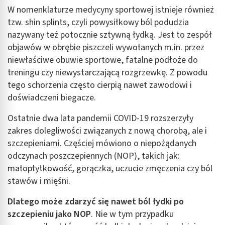
W nomenklaturze medycyny sportowej istnieje również
tzw. shin splints, czyli powysiłkowy ból podudzia
nazywany też potocznie sztywną łydką. Jest to zespół
objawów w obrębie piszczeli wywołanych m.in. przez
niewłaściwe obuwie sportowe, fatalne podłoże do
treningu czy niewystarczającą rozgrzewkę. Z powodu
tego schorzenia często cierpią nawet zawodowi i
doświadczeni biegacze.
Ostatnie dwa lata pandemii COVID-19 rozszerzyły
zakres dolegliwości związanych z nową chorobą, ale i
szczepieniami. Częściej mówiono o niepożądanych
odczynach poszczepiennych (NOP), takich jak:
małopłytkowość, gorączka, uczucie zmęczenia czy ból
stawów i mięśni.
Dlatego może zdarzyć się nawet ból łydki po
szczepieniu jako NOP
. Nie w tym przypadku