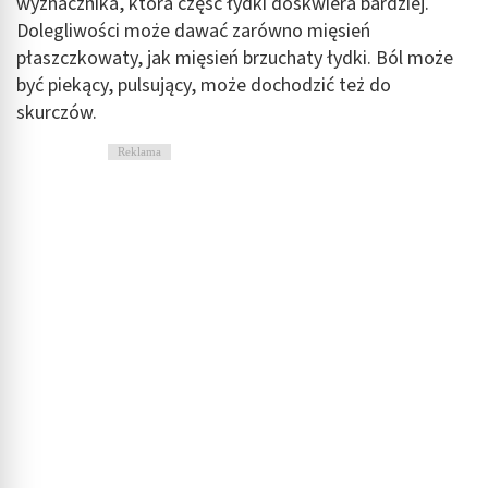
wyznacznika, która część łydki doskwiera bardziej.
Dolegliwości może dawać zarówno mięsień
płaszczkowaty, jak mięsień brzuchaty łydki. Ból może
być piekący, pulsujący, może dochodzić też do
skurczów.
Reklama