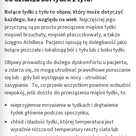
Bolące łydki z tyłu to objaw, który może dotyczyć
każdego, bez względu na wiek
. Najczęściej jego
przyczyną są po prostu przeciążone mięśnie łydki:
mięsień brzuchaty, mięsień płaszczkowaty, a także
ścięgno Achillesa. Pacjenci opisują tę dolegliwość jako
bolące piszczele i lokalizują ból z tyłu lub z boku łydki.
Objawy prowadzą do dużego dyskomfortu u pacjenta,
a zdarza się, że mogą utrudniać prawidłowe poruszanie
się lub - gdy ból występuje w nocy - utrudniać
zasypianie. To, co przede wszystkim powinno wzbudzić
niepokój, jeśli doszło do przeciążenia mięśni łydki, to:
nieprzyjemne mrowienie w łydkach i drętwienie
łydek głównie podczas spoczynku;
chłód i bladość łydki, której temperatura jest
wyraźnie niższa od temperatury reszty ciała lub