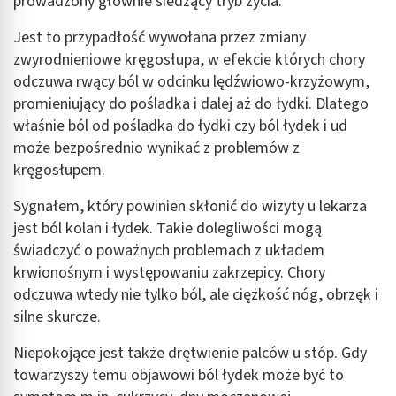
prowadzony głównie siedzący tryb życia.
Jest to przypadłość wywołana przez zmiany
zwyrodnieniowe kręgosłupa, w efekcie których chory
odczuwa rwący ból w odcinku lędźwiowo-krzyżowym,
promieniujący do pośladka i dalej aż do łydki. Dlatego
właśnie ból od pośladka do łydki czy ból łydek i ud
może bezpośrednio wynikać z problemów z
kręgosłupem.
Sygnałem, który powinien skłonić do wizyty u lekarza
jest ból kolan i łydek. Takie dolegliwości mogą
świadczyć o poważnych problemach z układem
krwionośnym i występowaniu zakrzepicy. Chory
odczuwa wtedy nie tylko ból, ale ciężkość nóg, obrzęk i
silne skurcze.
Niepokojące jest także drętwienie palców u stóp. Gdy
towarzyszy temu objawowi ból łydek może być to