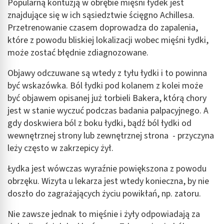
Popularną kontuzją w obrębie mięśni łydek jest
znajdujące się w ich sąsiedztwie ścięgno Achillesa.
Przetrenowanie czasem doprowadza do zapalenia,
które z powodu bliskiej lokalizacji wobec mięśni łydki,
może zostać błędnie zdiagnozowane.
Objawy odczuwane są wtedy z tyłu łydki i to powinna
być wskazówka. Ból łydki pod kolanem z kolei może
być objawem opisanej już torbieli Bakera, którą chory
jest w stanie wyczuć podczas badania palpacyjnego. A
gdy doskwiera ból z boku łydki, bądź ból łydki od
wewnętrznej strony lub zewnętrznej strona - przyczyna
leży często w zakrzepicy żył.
Łydka jest wówczas wyraźnie powiększona z powodu
obrzęku. Wizyta u lekarza jest wtedy konieczna, by nie
doszło do zagrażających życiu powikłań, np. zatoru.
Nie zawsze jednak to mięśnie i żyły odpowiadają za