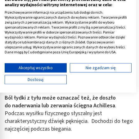
symptom choroby, torbiel bez problemu można wyczuć
analizy wydajności witryny internetowej oraz w celu:
w badaniu palpacyjnym.
Przechowywanie informacji na urządzeniu lub dostęp do nich.
Wykorzystywanie ograniczonych danych do wyboru reklam. Tworzenie profili
związanych z personalizacją reklam. Wykorzystanie profili do wyboru
Ból łydki z tyłu może być również objawem rwy
spersonalizowanych reklam. Tworzenie profili z myślą o personalizacji treści.
Wykorzystywanie profili w doborze spersonalizowanych treści. Pomiar
kulszowej, co oznacza, że źródłem bólu jest nie
wydajności reklam. Pomiar wydajności treści. Poznawanie odbiorców dzięki
kończyna dolna, a kręgosłup.
statystyce lub kombinacji danych z różnych źródeł. Opracowywanie i
ulepszanie usług. Wykorzystywanie ograniczonych danych do wyboru treści.
Dane mogą być udostępniane poza Unię Europejską i wysyłane do USA.
Poważnym schorzeniem jest także zespół ciasnoty
Twoja zgoda i polityka cookie dotyczą wyłącznie tej witryny/aplikacji.
przedziałów powięziowych
. To choroba, w wyniku
Wyświetl listę partnerów (11 dostawców IAB)
Akceptuj wszystko
Nie zgadzam się
której wzrasta ciśnienie w zamkniętej przestrzeni
Używamy Twoich danych w następujących celach:
przedziału powięziowego podudzia. W efekcie chory
Dostosuj
Cele przetwarzania IAB:
odczuwa ból łydki i osłabienie mięśni.
Przechowywanie informacji na urządzeniu lub
Ból łydki z tyłu może oznaczać też, że doszło
dostęp do nich
do naderwania lub
zerwania ścięgna Achillesa
.
Wykorzystywanie ograniczonych danych do
Podczas wysiłku fizycznego słyszalny jest
wyboru reklam
charakterystyczny dźwięk pęknięcia. Dochodzi do tego
najczęściej podczas biegania.
Tworzenie profili w celu spersonalizowanych
reklam