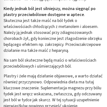
Kiedy jednak ból jest silniejszy, można sięgnąć po
plastry przeciwbólowe dostępne w aptece
.
Skuteczna jest także maść na ból łydek o
właściwościach chłodzących z metanolem i aloesem.
Należy ją jednak stosować przy zdiagnozowanych
chorobach żył, gdy konieczne jest złagodzenie obrzęku
będącego efektem np. zakrzepicy. Przeciwzakrzepowe
działanie ma także maść z heparyną.
Na sam ból skuteczne będą maści o właściwościach
przeciwbólowych i uśmierzających ból.
Plastry i żele mają działanie objawowe, a warto działać
również przyczynowo. Odpowiednia dieta ma tutaj
kluczowe znaczenie. Suplementacja magnezu przy bólu
łydek jest wręcz wskazana, zwłaszcza, gdy odczuwany
jest ból w łydce jak skurcz. W tej sytuacji uzupełnienie
pierwiastków powinno przynieść ukojenie.