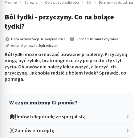
Medme
Zdrowie
Objawy i dolegliwości
Ból
Ból nóg - łydek, ud i palc
Ból łydki - przyczyny. Co na bolące
łydki?
Data aktualizacji: 16 sierpnia 2023
~ ponad 10 minut czytania
Autor:
Agnieszka Jędrzejczak
Ból łydki może oznaczać poważne problemy. Przyczyną
mogą być żylaki, brak magnezu czy po prostu zły styl
życia. Objawów nie należy lekceważyć, a leczyć ich
przyczynę. Jak sobie radzić z bólem łydek? Sprawdź, co
pomaga.
W czym możemy Ci pomóc?
Umów teleporadę ze specjalistą
Zamów e-receptę