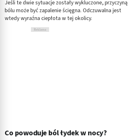
Jeśli te dwie sytuacje zostały wykluczone, przyczyną
Wykorzystanie profili do wyboru
bólu może być zapalenie ścięgna. Odczuwalna jest
spersonalizowanych reklam
wtedy wyraźna ciepłota w tej okolicy.
Tworzenie profili w celu personalizacji treści
Reklama
Wykorzystywanie profili w celu doboru
spersonalizowanych treści
Pomiar efektywności reklam
Pomiar efektywności treści
Rozumienie odbiorców dzięki statystyce lub
kombinacji danych z różnych źródeł
Rozwój i ulepszanie usług
Wykorzystywanie ograniczonych danych do
wyboru treści
Funkcje specjalne IAB:
Co powoduje ból łydek w nocy?
Użycie dokładnych danych geolokalizacyjnych