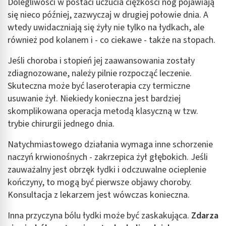
Dolegliwości w postaci uczucia ciężkości nóg pojawiają
się nieco później, zazwyczaj w drugiej połowie dnia. A
wtedy uwidaczniają się żyły nie tylko na łydkach, ale
również pod kolanem i - co ciekawe - także na stopach.
Jeśli choroba i stopień jej zaawansowania zostały
zdiagnozowane, należy pilnie rozpocząć leczenie.
Skuteczna może być laseroterapia czy termiczne
usuwanie żył. Niekiedy konieczna jest bardziej
skomplikowana operacja metodą klasyczną w tzw.
trybie chirurgii jednego dnia.
Natychmiastowego działania wymaga inne schorzenie
naczyń krwionośnych - zakrzepica żył głębokich. Jeśli
zauważalny jest obrzęk łydki i odczuwalne ocieplenie
kończyny, to mogą być pierwsze objawy choroby.
Konsultacja z lekarzem jest wówczas konieczna.
Inna przyczyna bólu łydki może być zaskakująca.
Zdarza