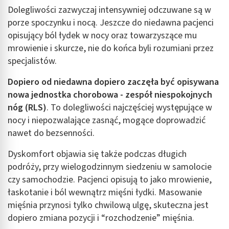
Dolegliwości zazwyczaj intensywniej odczuwane są w
Identyfikowanie urządzeń na podstawie
porze spoczynku i nocą. Jeszcze do niedawna pacjenci
aktywnie żądanych informacji
opisujący ból łydek w nocy oraz towarzyszące mu
Cele przetwarzania inne niż IAB:
mrowienie i skurcze, nie do końca byli rozumiani przez
specjalistów.
Niezbędne
Dopiero od niedawna dopiero zaczęła być opisywana
Wydajność (Performance)
nowa jednostka chorobowa - zespół niespokojnych
Reklama / śledzenie
nóg (RLS)
. To dolegliwości najczęściej występujące w
nocy i niepozwalające zasnąć, mogące doprowadzić
nawet do bezsenności.
Dyskomfort objawia się także podczas długich
podróży, przy wielogodzinnym siedzeniu w samolocie
czy samochodzie. Pacjenci opisują to jako mrowienie,
łaskotanie i ból wewnątrz mięśni łydki. Masowanie
mięśnia przynosi tylko chwilową ulgę, skuteczna jest
dopiero zmiana pozycji i “rozchodzenie” mięśnia.