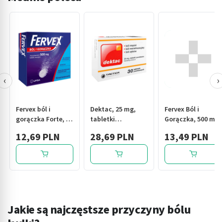
‹
›
Fervex ból i
Dektac, 25 mg,
Fervex Ból i
gorączka Forte, 1
tabletki
Gorączka, 500 mg,
g, tabletki
powlekane, 30 szt.
tabl.musuj., 16
12,69 PLN
28,69 PLN
13,49 PLN
musujące, 8 szt
szt
Jakie są najczęstsze przyczyny bólu