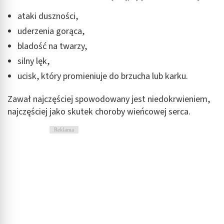
Wykorzystywanie ograniczonych danych do
ataki duszności,
wyboru treści
uderzenia gorąca,
Funkcje specjalne IAB:
bladość na twarzy,
Użycie dokładnych danych geolokalizacyjnych
silny lęk,
Identyfikowanie urządzeń na podstawie
ucisk, który promieniuje do brzucha lub karku.
aktywnie żądanych informacji
Zawał najczęściej spowodowany jest niedokrwieniem,
Cele przetwarzania inne niż IAB:
najczęściej jako skutek choroby wieńcowej serca.
Niezbędne
Reklama
Wydajność (Performance)
Reklama / śledzenie