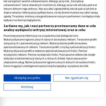
Warto również wykonać badania w kierunku
zaburzeń
lub zarządzać swoimi ustawieniami, klikając przycisk „Zarządzaj
ustawieniami” lub w dowolnym momencie, klikając przycisk odcisku palca w
hormonalnych
, m.in:
lewym dolnym rogu witryny. Aby wycofać zgodę kliknij odcisk palca lub link w
stopce serwisu i kliknij pozycję Moje dane, na tej stronie możesz wycofać swoją
TSH
– tyreotropina,
zgodę. Te wybory zostaną zasygnalizowane naszym partnerom i nie będą miały
wpływu na dane przeglądania.
progesteron,
Zarówno my, jak i nasi partnerzy przetwarzamy dane w celu
LH – inaczej gonadotropina,
analizy wydajności witryny internetowej oraz w celu:
Przechowywanie informacji na urządzeniu lub dostęp do nich.
FSH – folitropina,
Wykorzystywanie ograniczonych danych do wyboru reklam. Tworzenie profili
prolaktyna,
związanych z personalizacją reklam. Wykorzystanie profili do wyboru
spersonalizowanych reklam. Tworzenie profili z myślą o personalizacji treści.
estradiol.
Wykorzystywanie profili w doborze spersonalizowanych treści. Pomiar
wydajności reklam. Pomiar wydajności treści. Poznawanie odbiorców dzięki
statystyce lub kombinacji danych z różnych źródeł. Opracowywanie i
Poza bólem pach często występuje on również w obu
ulepszanie usług. Wykorzystywanie ograniczonych danych do wyboru treści.
Dane mogą być udostępniane poza Unię Europejską i wysyłane do USA.
piersiach.
Twoja zgoda i polityka cookie dotyczą wyłącznie tej witryny/aplikacji.
Reklama
Wyświetl listę partnerów (11 dostawców IAB)
Akceptuj wszystko
Nie zgadzam się
Używamy Twoich danych w następujących celach:
Dostosuj
Cele przetwarzania IAB:
Przechowywanie informacji na urządzeniu lub
dostęp do nich