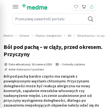
Koszyk
Przeszukaj zawartość portalu
in submenu: Leki na receptę
win submenu: Zdrowie
Medme
Zdrowie
Objawy i dolegliwości
Ból
Ból pod pachą – w ciąży,
win submenu: Suplementy
Ból pod pachą – w ciąży, przed okresem.
win submenu: Mama i dziecko
Przyczyny
win submenu: Kosmetyki
Data aktualizacji: 16 czerwca 2026
~ 3 minuty czytania
Autor:
Katarzyna Czyżyńska
win submenu: Higiena
Ból pod pachą bardzo często ma związek z
powiększonymi węzłami chłonnymi. Przyczynami
win submenu: Sprzęt medyczny
dolegliwości może być reakcja alergiczna na nowy
kosmetyk, zapalenie mieszków włosowych czy
win submenu: Intymne
nadwyrężenie mięśni. Leczenie uzależnione jest od
przyczyny wystąpienia dolegliwości, dlatego po
zauważeniu niepokojących objawów należy udać się do
win submenu: Wellness