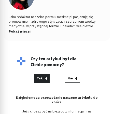
Jako redaktor naczelna portalu medme.pl pasjonuję się
promowaniem zdrowego stylu życia i szerzeniem wiedzy
medycznej w przystępnej formie. Posiadam wieloletnie
doświadczenie w dziedzinie dziennikarstwa medycznego, a
Pokaż więcej
moją misją jest dostarczanie Czytelnikom rzetelnych
informacji, które pomagają im w podejmowaniu świadomych
decyzji dotyczących zdrowia i dobrego samopoczucia.
Współpracuję z ekspertami z różnych dziedzin medycyny, aby
zapewnić najwyższą jakość treści i najnowsze informacje z
branży. Zawsze szukam nowych sposobów na angażowanie
Czy ten artykuł był dla
naszej społeczności i uważam, że edukacja zdrowotna jest
Ciebie pomocny?
kluczem do poprawy jakości życia każdego z nas.
Tak :-)
Nie :-(
Dziękujemy za przeczytanie naszego artykułu do
końca.
Jeśli chcesz być na bieżąco z informacjami na