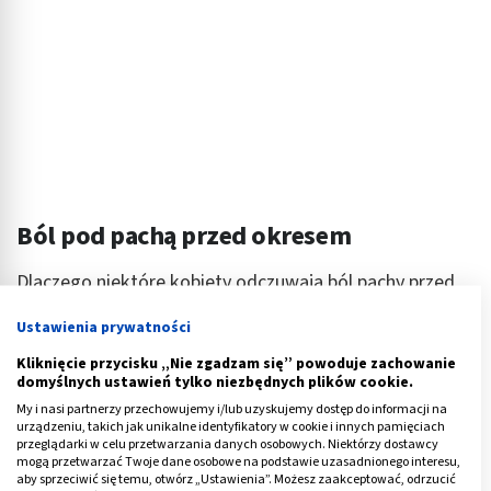
Ból pod pachą przed okresem
Dlaczego niektóre kobiety odczuwają ból pachy przed
okresem? Niekiedy dolegliwość występuje na
Ustawienia prywatności
skutek
odszczepienia fragmentów gruczołu
, dlatego
kobiety w tym czasie odczuwajądyskomfort. Najlepiej
Kliknięcie przycisku „Nie zgadzam się” powoduje zachowanie
domyślnych ustawień tylko niezbędnych plików cookie.
skonsultować się z chirurgiem onkologiem, który
My i nasi partnerzy przechowujemy i/lub uzyskujemy dostęp do informacji na
przeprowadzi badania i w razie potrzeby zaleci
urządzeniu, takich jak unikalne identyfikatory w cookie i innych pamięciach
odpowiednie leczenie.
przeglądarki w celu przetwarzania danych osobowych. Niektórzy dostawcy
mogą przetwarzać Twoje dane osobowe na podstawie uzasadnionego interesu,
aby sprzeciwić się temu, otwórz „Ustawienia”. Możesz zaakceptować, odrzucić