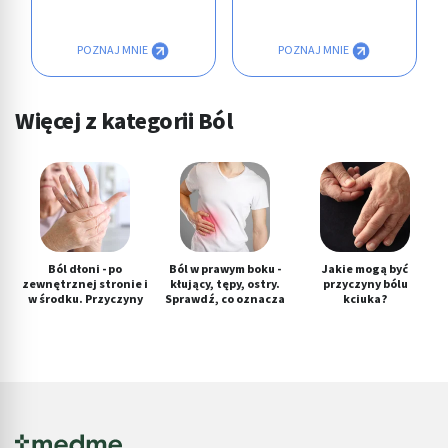
POZNAJ MNIE
POZNAJ MNIE
Więcej z kategorii Ból
Ból dłoni - po
Ból w prawym boku -
Jakie mogą być
zewnętrznej stronie i
kłujący, tępy, ostry.
przyczyny bólu
w środku. Przyczyny
Sprawdź, co oznacza
kciuka?