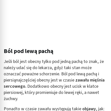
Wykorzystywanie ograniczonych danych do
wyboru reklam
Tworzenie profili w celu spersonalizowanych
reklam
Wykorzystanie profili do wyboru
spersonalizowanych reklam
Tworzenie profili w celu personalizacji treści
Ból pod lewą pachą
Wykorzystywanie profili w celu doboru
Jeśli ból jest obecny tylko pod jedną pachą to znak, że
spersonalizowanych treści
należy udać się do lekarza, gdyż taki stan może
Pomiar efektywności reklam
oznaczać poważne schorzenie. Ból pod lewą pachą i
piersiąnajczęściej obecny jest w czasie
zawału mięśnia
Pomiar efektywności treści
sercowego.
Dodatkowo obecny jest ucisk w klatce
piersiowej, który promieniuje do lewej ręki, a nawet
Rozumienie odbiorców dzięki statystyce lub
kombinacji danych z różnych źródeł
żuchwy.
Rozwój i ulepszanie usług
Ponadto w czasie zawału występują takie
objawy
, jak: