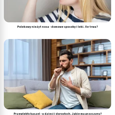
Polekowy nieżyt nosa - domowe sposoby i leki. Ile trwa?
Przewlekły kaszel - u dzieci i dorosłych. Jakie ma przyczyny?