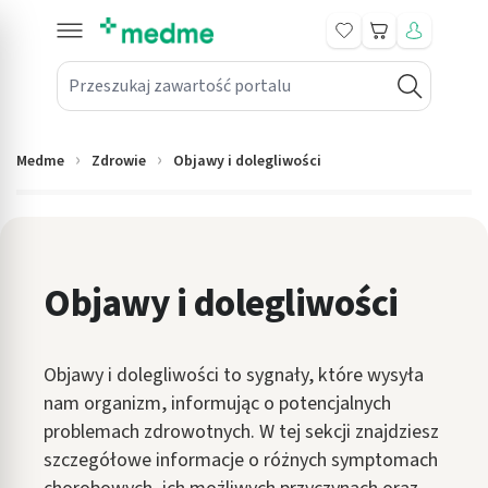
Koszyk
Przeszukaj zawartość portalu
in submenu: Leki na receptę
win submenu: Zdrowie
Medme
Zdrowie
Objawy i dolegliwości
win submenu: Suplementy
win submenu: Mama i dziecko
win submenu: Kosmetyki
Objawy i dolegliwości
win submenu: Higiena
Objawy i dolegliwości to sygnały, które wysyła
win submenu: Sprzęt medyczny
nam organizm, informując o potencjalnych
win submenu: Intymne
problemach zdrowotnych. W tej sekcji znajdziesz
szczegółowe informacje o różnych symptomach
win submenu: Wellness