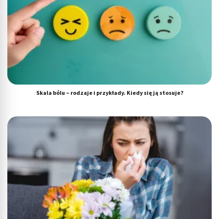
Tworzenie profili w celu spersonalizowanych
reklam
Wykorzystanie profili do wyboru
spersonalizowanych reklam
Tworzenie profili w celu personalizacji treści
Wykorzystywanie profili w celu doboru
spersonalizowanych treści
Skala bólu – rodzaje i przykłady. Kiedy się ją stosuje?
Pomiar efektywności reklam
Pomiar efektywności treści
Rozumienie odbiorców dzięki statystyce lub
kombinacji danych z różnych źródeł
Rozwój i ulepszanie usług
Wykorzystywanie ograniczonych danych do
wyboru treści