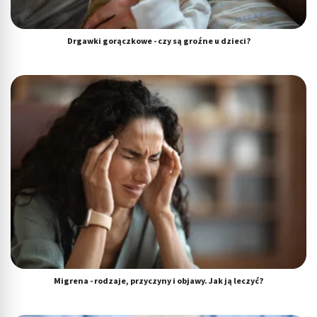
Drgawki gorączkowe - czy są groźne u dzieci?
Migrena - rodzaje, przyczyny i objawy. Jak ją leczyć?