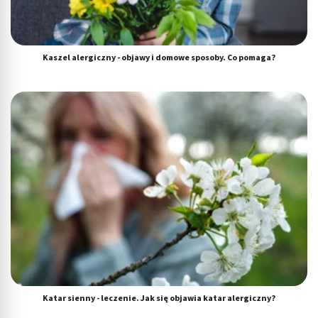
Funkcje specjalne IAB:
Użycie dokładnych danych geolokalizacyjnych
Identyfikowanie urządzeń na podstawie
Kaszel alergiczny - objawy i domowe sposoby. Co pomaga?
aktywnie żądanych informacji
Cele przetwarzania inne niż IAB:
Niezbędne
Wydajność (Performance)
Reklama / śledzenie
Katar sienny - leczenie. Jak się objawia katar alergiczny?