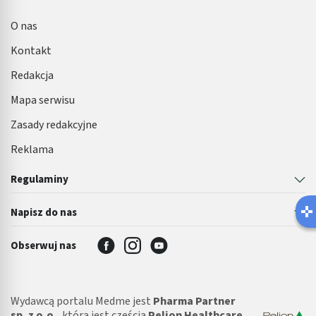
O nas
Kontakt
Redakcja
Mapa serwisu
Zasady redakcyjne
Reklama
Regulaminy
Latem łatwiej o infekcję pęcherza 🌊
Napisz do nas
Robisz ten błąd?
Obserwuj nas
Wydawcą portalu Medme jest
Pharma Partner
sp. z o.o.
, która jest częścią
Pelion Healthcare