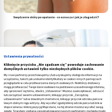
Swędzenie skóry po opalaniu - co oznacza i jak je złagodzić?
Ustawienia prywatności
Kliknięcie przycisku „Nie zgadzam się” powoduje zachowanie
domyślnych ustawień tylko niezbędnych plików cookie.
My i nasi partnerzy przechowujemy i/lub uzyskujemy dostęp do informacji na
urządzeniu, takich jak unikalne identyfikatory w cookie i innych pamięciach
przeglądarki w celu przetwarzania danych osobowych. Niektórzy dostawcy
mogą przetwarzać Twoje dane osobowe na podstawie uzasadnionego interesu,
aby sprzeciwić się temu, otwórz „Ustawienia”. Możesz zaakceptować, odrzucić
lub zarządzać swoimi ustawieniami, klikając przycisk „Zarządzaj
ustawieniami” lub w dowolnym momencie, klikając przycisk odcisku palca w
Torbiele w piersiach: przyczyny, objawy, leczenie. Czy bolą?
lewym dolnym rogu witryny. Aby wycofać zgodę kliknij odcisk palca lub link w
stopce serwisu i kliknij pozycję Moje dane, na tej stronie możesz wycofać swoją
zgodę. Te wybory zostaną zasygnalizowane naszym partnerom i nie będą miały