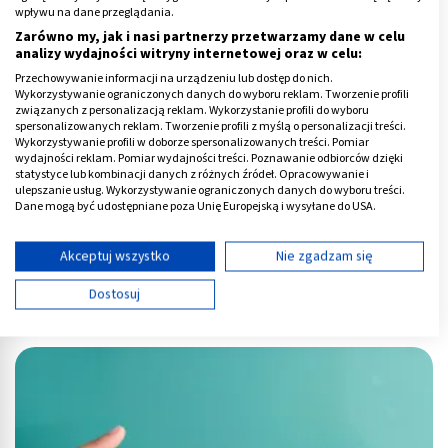
wpływu na dane przeglądania.
Zarówno my, jak i nasi partnerzy przetwarzamy dane w celu
analizy wydajności witryny internetowej oraz w celu:
Przechowywanie informacji na urządzeniu lub dostęp do nich.
Wykorzystywanie ograniczonych danych do wyboru reklam. Tworzenie profili
związanych z personalizacją reklam. Wykorzystanie profili do wyboru
spersonalizowanych reklam. Tworzenie profili z myślą o personalizacji treści.
Wykorzystywanie profili w doborze spersonalizowanych treści. Pomiar
wydajności reklam. Pomiar wydajności treści. Poznawanie odbiorców dzięki
statystyce lub kombinacji danych z różnych źródeł. Opracowywanie i
ulepszanie usług. Wykorzystywanie ograniczonych danych do wyboru treści.
Dane mogą być udostępniane poza Unię Europejską i wysyłane do USA.
Twoja zgoda i polityka cookie dotyczą wyłącznie tej witryny/aplikacji.
Wyświetl listę partnerów (11 dostawców IAB)
Akceptuj wszystko
Nie zgadzam się
Używamy Twoich danych w następujących celach:
Dostosuj
Ból głowy - 3 najczęstsze przyczyny
Cele przetwarzania IAB:
Przechowywanie informacji na urządzeniu lub
dostęp do nich
Wykorzystywanie ograniczonych danych do
wyboru reklam