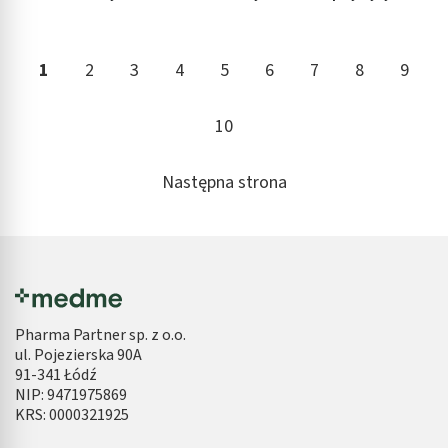
1
2
3
4
5
6
7
8
9
10
Następna strona
Pharma Partner sp. z o.o.
ul. Pojezierska 90A
91-341 Łódź
NIP: 9471975869
KRS: 0000321925