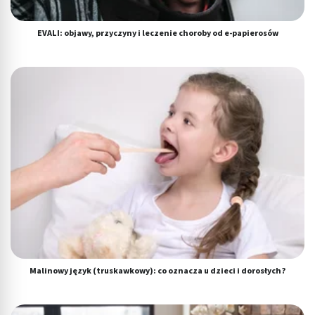
EVALI: objawy, przyczyny i leczenie choroby od e-papierosów
Malinowy język (truskawkowy): co oznacza u dzieci i dorosłych?