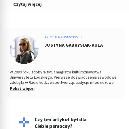
Czytaj więcej
ARTYKUŁ NAPISANY PRZEZ
JUSTYNA GABRYSIAK-KULA
W 2009 roku zdobyła tytuł magistra kulturoznawstwa
Uniwersytetu Łódzkiego. Pierwsze doświadczenia zawodowe
zdobyła w Radiu Łódź, współtworząc audycje młodzieżowe.
Od kilku lat pracuje jako copywriter, specjalizując się w
Pokaż więcej
tematyce medycznej, kosmetycznej, parentingowej i w
dziedzinach pokrewnych. Napisała dotąd setki artykułów o
zdrowiu. Prywatnie wychowuje dzieci, pływa i czyta książki,
choć to właśnie pisanie było zawsze jej ulubionym zajęciem.
Czy ten artykuł był dla
Ciebie pomocny?