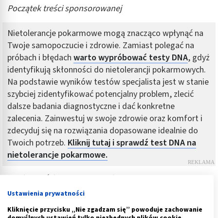
Początek treści sponsorowanej
Nietolerancje pokarmowe mogą znacząco wpłynąć na
Twoje samopoczucie i zdrowie. Zamiast polegać na
próbach i błędach
warto wypróbować testy DNA
, gdyż
identyfikują skłonności do nietolerancji pokarmowych.
Na podstawie wyników testów specjalista jest w stanie
szybciej zidentyfikować potencjalny problem, zlecić
dalsze badania diagnostyczne i dać konkretne
zalecenia. Zainwestuj w swoje zdrowie oraz komfort i
zdecyduj się na rozwiązania dopasowane idealnie do
Twoich potrzeb.
Kliknij tutaj i sprawdź test DNA na
nietolerancje pokarmowe.
Koniec treści sponsorowanej
Rośnie liczba wykonywanych przez pacjentów testów
Ustawienia prywatności
genetycznych, nie tylko wykrywających istniejące już
Kliknięcie przycisku „Nie zgadzam się” powoduje zachowanie
domyślnych ustawień tylko niezbędnych plików cookie.