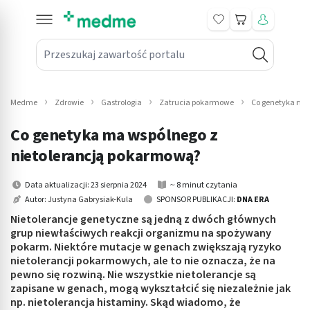
Koszyk
Przeszukaj zawartość portalu
in submenu: Leki na receptę
win submenu: Zdrowie
Medme
Zdrowie
Gastrologia
Zatrucia pokarmowe
Co genetyka ma 
win submenu: Suplementy
Co genetyka ma wspólnego z
win submenu: Mama i dziecko
nietolerancją pokarmową?
win submenu: Kosmetyki
Data aktualizacji: 23 sierpnia 2024
~ 8 minut czytania
Autor:
Justyna Gabrysiak-Kula
SPONSOR PUBLIKACJI:
DNA ERA
win submenu: Higiena
Nietolerancje genetyczne są jedną z dwóch głównych
grup niewłaściwych reakcji organizmu na spożywany
win submenu: Sprzęt medyczny
pokarm. Niektóre mutacje w genach zwiększają ryzyko
nietolerancji pokarmowych, ale to nie oznacza, że na
win submenu: Intymne
pewno się rozwiną. Nie wszystkie nietolerancje są
zapisane w genach, mogą wykształcić się niezależnie jak
np. nietolerancja histaminy. Skąd wiadomo, że
win submenu: Wellness