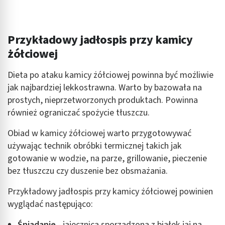
Niezbędne
Wydajność (Performance)
Przykładowy jadłospis przy kamicy
żółciowej
Reklama / śledzenie
Dieta po ataku kamicy żółciowej powinna być możliwie
jak najbardziej lekkostrawna. Warto by bazowała na
prostych, nieprzetworzonych produktach. Powinna
również ograniczać spożycie tłuszczu.
Obiad w kamicy żółciowej warto przygotowywać
używając technik obróbki termicznej takich jak
gotowanie w wodzie, na parze, grillowanie, pieczenie
bez tłuszczu czy duszenie bez obsmażania.
Przykładowy jadłospis przy kamicy żółciowej powinien
wyglądać następująco:
Śniadanie
- jajecznica sporządzona z białek jaj na