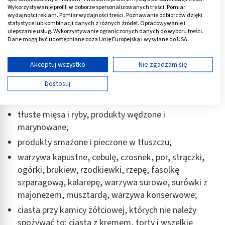
cukiernicze z dodatkiem tłuszczu, biszkopty na
Wykorzystywanie profili w doborze spersonalizowanych treści. Pomiar
wydajności reklam. Pomiar wydajności treści. Poznawanie odbiorców dzięki
całych jajach;
statystyce lub kombinacji danych z różnych źródeł. Opracowywanie i
ulepszanie usług. Wykorzystywanie ograniczonych danych do wyboru treści.
tłuste wędliny, konserwy, pasztety, sery żółte,
Dane mogą być udostępniane poza Unię Europejską i wysyłane do USA.
topione, typu feta, całe jaja ( z żółtkiem), twarde
Twoja zgoda i polityka cookie dotyczą wyłącznie tej witryny/aplikacji.
margaryny, duże ilości masła;
Wyświetl listę partnerów (11 dostawców IAB)
Akceptuj wszystko
Nie zgadzam się
tłuste zupy na wywarach mięsnych, kostnych,
Używamy Twoich danych w następujących celach:
Dostosuj
grzybowych, z zasmażkami, śmietaną, ze strączków
Cele przetwarzania IAB:
i warzyw kapustnych;
Przechowywanie informacji na urządzeniu lub
dostęp do nich
tłuste mięsa i ryby, produkty wędzone i
marynowane;
Wykorzystywanie ograniczonych danych do
produkty smażone i pieczone w tłuszczu;
wyboru reklam
warzywa kapustne, cebulę, czosnek, por, strączki,
Tworzenie profili w celu spersonalizowanych
ogórki, brukiew, rzodkiewki, rzepę, fasolkę
reklam
szparagową, kalarepę, warzywa surowe, surówki z
Wykorzystanie profili do wyboru
majonezem, musztardą, warzywa konserwowe;
spersonalizowanych reklam
ciasta przy kamicy żółciowej, których nie należy
Tworzenie profili w celu personalizacji treści
spożywać to: ciasta z kremem, torty i wszelkie