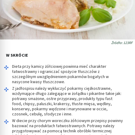
Źródło: 123RF
W SKRÓCIE
Dieta przy kamicy żółciowej powinna mieć charakter
łatwostrawny i ograniczać spożycie tłuszczów z
szczególnym uwzględnieniem pokarmów bogatych w
nasycone kwasy tłuszczowe.
Z jadłospisu należy wykluczyć pokarmy ciężkostrawne,
wzdymające długo zalegające w żołądku i pikantne takie jak:
potrawy smażone, ostre przyprawy, produkty typu fast
food, chipsy, paluszki, krakersy, tłuste mięsa, wędliny,
konserwy, pokarmy wędzone i marynowane w occie,
czosnek, cebulę, słodycze i inne.
W diecie przy chorym woreczku żółciowym przepisy powinny
bazować na produktach łatwostrawnych. Potrawy należy
przygotowywać za pomocą technik obróbki termicznej