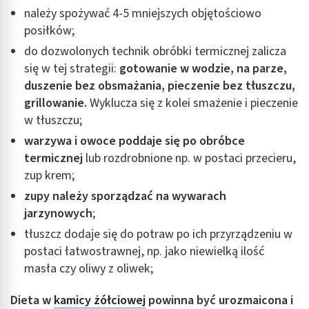
należy spożywać 4-5 mniejszych objętościowo
posiłków;
do dozwolonych technik obróbki termicznej zalicza
się w tej strategii:
gotowanie w wodzie, na parze,
duszenie bez obsmażania, pieczenie bez tłuszczu,
grillowanie.
Wyklucza się z kolei smażenie i pieczenie
w tłuszczu;
w
arzywa i owoce poddaje się po obróbce
termicznej
lub rozdrobnione np. w postaci przecieru,
zup krem;
z
upy należy sporządzać na wywarach
jarzynowych
;
tłuszcz dodaje się do potraw po ich przyrządzeniu w
postaci łatwostrawnej, np. jako niewielką ilość
masła czy oliwy z oliwek;
Dieta w
kamicy żółciowej
powinna być urozmaicona i