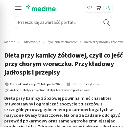
Koszyk
Przeszukaj zawartość portalu
in submenu: Leki na receptę
win submenu: Zdrowie
Medme
Odżywianie
Żywienie w chorobie
Dieta przy kamicy żółciowej –
win submenu: Suplementy
Dieta przy kamicy żółciowej, czyli co jeść
win submenu: Mama i dziecko
przy chorym woreczku. Przykładowy
jadłospis i przepisy
win submenu: Kosmetyki
Data aktualizacji: 21 listopada 2025
~ 5 minut czytania
win submenu: Higiena
Autor:
dietetyk i psychodietetyk Marzena Rojek-Ledwoch
Dieta przy kamicy żółciowej powinna mieć charakter
win submenu: Sprzęt medyczny
łatwostrawny i ograniczać spożycie tłuszczów z
szczególnym uwzględnieniem pokarmów bogatych w
win submenu: Intymne
nasycone kwasy tłuszczowe. Ma ona za zadanie odciążyć
przewód pokarmowy oraz samą wątrobę zmniejszając
win submenu: Wellness
produkcję żółci. Zdrowo zbilansowany jadłospis dostarczy