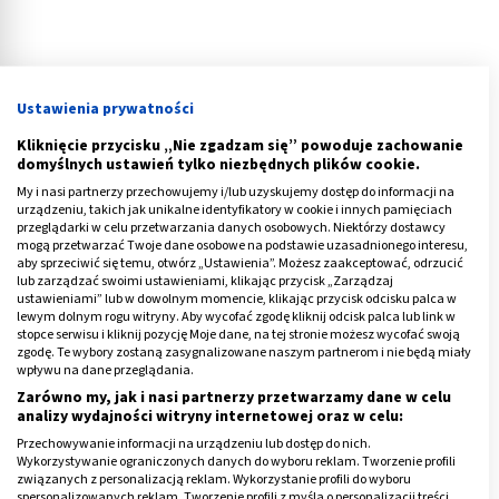
Ustawienia prywatności
Czego nie jeść przy kamicy żółciowej?
Kliknięcie przycisku „Nie zgadzam się” powoduje zachowanie
E
liminujemy grupę pokarmów wymagających
domyślnych ustawień tylko niezbędnych plików cookie.
długiego trawienia i zalegających w żołądku.
Dieta ta
My i nasi partnerzy przechowujemy i/lub uzyskujemy dostęp do informacji na
urządzeniu, takich jak unikalne identyfikatory w cookie i innych pamięciach
ogranicza także spożycie tłuszczu, do którego
przeglądarki w celu przetwarzania danych osobowych. Niektórzy dostawcy
mogą przetwarzać Twoje dane osobowe na podstawie uzasadnionego interesu,
trawienia niezbędna jest żółć.
aby sprzeciwić się temu, otwórz „Ustawienia”. Możesz zaakceptować, odrzucić
lub zarządzać swoimi ustawieniami, klikając przycisk „Zarządzaj
Zatem czego nie wolno jeść przy chorym woreczku
ustawieniami” lub w dowolnym momencie, klikając przycisk odcisku palca w
lewym dolnym rogu witryny. Aby wycofać zgodę kliknij odcisk palca lub link w
żółciowym? Na liście produktów przeciwwskazanych
stopce serwisu i kliknij pozycję Moje dane, na tej stronie możesz wycofać swoją
znajdziemy:
zgodę. Te wybory zostaną zasygnalizowane naszym partnerom i nie będą miały
wpływu na dane przeglądania.
alkohol, kakao, kawę naturalną, herbatę mocną,
Zarówno my, jak i nasi partnerzy przetwarzamy dane w celu
analizy wydajności witryny internetowej oraz w celu:
pełnotłuste mleko, kefiry, jogurty, wodę gazowaną,
Przechowywanie informacji na urządzeniu lub dostęp do nich.
napoje typu cola;
Wykorzystywanie ograniczonych danych do wyboru reklam. Tworzenie profili
związanych z personalizacją reklam. Wykorzystanie profili do wyboru
chleby żytnie, razowe, z ziarnami, pieczywo
spersonalizowanych reklam. Tworzenie profili z myślą o personalizacji treści.