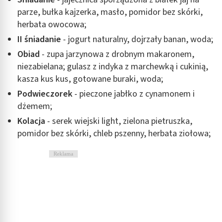
parze, bułka kajzerka, masło, pomidor bez skórki,
herbata owocowa;
II śniadanie
- jogurt naturalny, dojrzały banan, woda;
Obiad
- zupa jarzynowa z drobnym makaronem,
niezabielana; gulasz z indyka z marchewką i cukinią,
kasza kus kus, gotowane buraki, woda;
Podwieczorek
- pieczone jabłko z cynamonem i
dżemem;
Kolacja
- serek wiejski light, zielona pietruszka,
pomidor bez skórki, chleb pszenny, herbata ziołowa;
Reklama