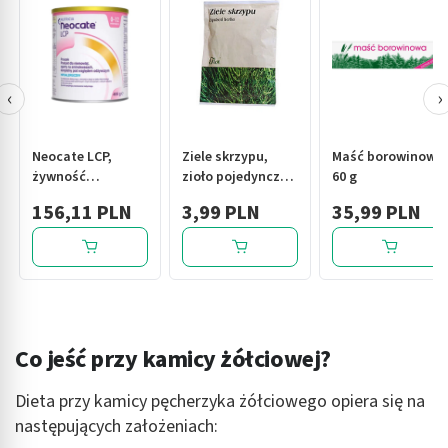
‹
›
Neocate LCP,
Ziele skrzypu,
Maść borowinowa,
żywność
zioło pojedyncze,
60 g
specjalnego
50 g (Flos)
156,11 PLN
3,99 PLN
35,99 PLN
przeznaczenia
medycznego,
dieta
hipoalergiczna,
proszek, 400 g
Co jeść przy kamicy żółciowej?
Dieta przy kamicy pęcherzyka żółciowego opiera się na
następujących założeniach: