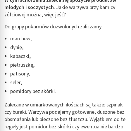
W tym schorzeniu zaleca się spożycie produktów
młodych i soczystych
. Jakie warzywa przy kamicy
żółciowej można, więc jeść?
Do grupy pokarmów dozwolonych zaliczamy:
marchew,
dynię,
kabaczki,
pietruszkę,
patisony,
seler,
pomidory bez skórki.
Zalecane w umiarkowanych ilościach są także: szpinak
czy buraki. Warzywa podajemy gotowane, duszone bez
obsmażania lub pieczone bez tłuszczu. Wyjątkiem od tej
reguły jest pomidor bez skórki czy ewentualnie bardzo