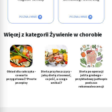
POZNAJ MNIE
POZNAJ MNIE
Więcej z kategorii Żywienie w chorobie
Obiad dla cukrzyka -
Dieta przy łuszczycy -
Dieta po operacji
co warto
jaką dietę stosować,
jelita grubego -
przygotować? Proste
co jeść, a czego
przykładowy jadłospis
przepisy
unikać?
podczas
rekonwalescencji