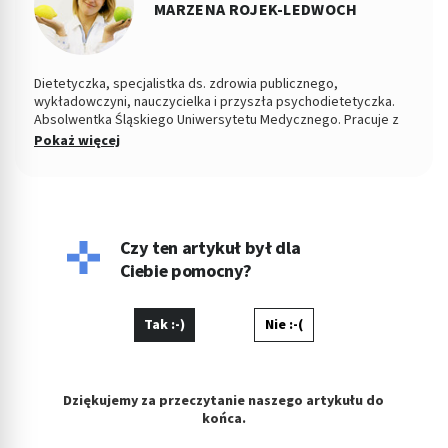
MARZENA ROJEK-LEDWOCH
Dietetyczka, specjalistka ds. zdrowia publicznego,
wykładowczyni, nauczycielka i przyszła psychodietetyczka.
Absolwentka Śląskiego Uniwersytetu Medycznego. Pracuje z
pacjentami indywidualnymi od ponad dekady w gabinecie oraz
Pokaż więcej
drogą online. Specjalizuje się w opiece nad osobami
chorującymi na zaburzenia odżywiania oraz zaburzenia
metaboliczne. Pracuje również z pacjentami po operacjach
bariatrycznych. Pasjonatka prostej kuchni i zwolenniczka
rozsądnych relacji z jedzeniem. Prywatnie fanka jogi i
szczęśliwa mama Staszka.
Czy ten artykuł był dla
Ciebie pomocny?
Tak :-)
Nie :-(
Dziękujemy za przeczytanie naszego artykułu do
końca.