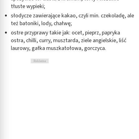
tłuste wypieki;
Wykorzystywanie profili w celu doboru
słodycze zawierające kakao, czyli min. czekoladę, ale
spersonalizowanych treści
też batoniki, lody, chałwę;
Pomiar efektywności reklam
ostre przyprawy takie jak: ocet, pieprz, papryka
ostra, chilli, curry, musztarda, ziele angielskie, liść
Pomiar efektywności treści
laurowy, gałka muszkatołowa, gorczyca.
Rozumienie odbiorców dzięki statystyce lub
kombinacji danych z różnych źródeł
Reklama
Rozwój i ulepszanie usług
Wykorzystywanie ograniczonych danych do
wyboru treści
Funkcje specjalne IAB:
Użycie dokładnych danych geolokalizacyjnych
Identyfikowanie urządzeń na podstawie
aktywnie żądanych informacji
Cele przetwarzania inne niż IAB: