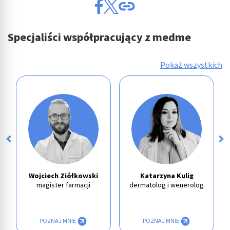
Specjaliści współpracujący z medme
Pokaż wszystkich
Wojciech Ziółkowski
Katarzyna Kulig
magister farmacji
dermatolog i wenerolog
POZNAJ MNIE
POZNAJ MNIE