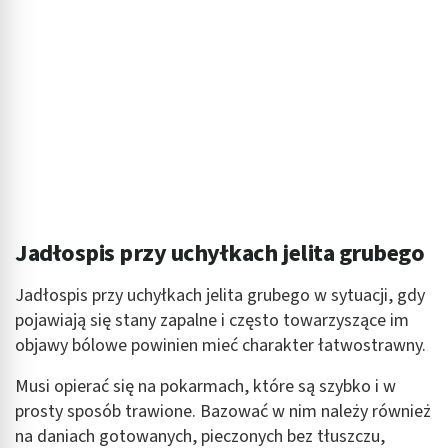
Wykorzystywanie ograniczonych danych do
wyboru treści
Funkcje specjalne IAB:
Użycie dokładnych danych geolokalizacyjnych
Identyfikowanie urządzeń na podstawie
aktywnie żądanych informacji
Cele przetwarzania inne niż IAB:
Niezbędne
Jadłospis przy uchyłkach jelita grubego
Wydajność (Performance)
Reklama / śledzenie
Jadłospis przy uchyłkach jelita grubego w sytuacji, gdy
pojawiają się stany zapalne i często towarzyszące im
objawy bólowe powinien mieć charakter łatwostrawny.
Musi opierać się na pokarmach, które są szybko i w
prosty sposób trawione. Bazować w nim należy również
na daniach gotowanych, pieczonych bez tłuszczu,