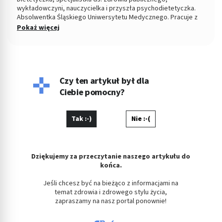
wykładowczyni, nauczycielka i przyszła psychodietetyczka.
Absolwentka Śląskiego Uniwersytetu Medycznego. Pracuje z
pacjentami indywidualnymi od ponad dekady w gabinecie oraz
Pokaż więcej
drogą online. Specjalizuje się w opiece nad osobami
chorującymi na zaburzenia odżywiania oraz zaburzenia
metaboliczne. Pracuje również z pacjentami po operacjach
bariatrycznych. Pasjonatka prostej kuchni i zwolenniczka
rozsądnych relacji z jedzeniem. Prywatnie fanka jogi i
szczęśliwa mama Staszka.
Czy ten artykuł był dla
Ciebie pomocny?
Tak :-)
Nie :-(
Dziękujemy za przeczytanie naszego artykułu do
końca.
Jeśli chcesz być na bieżąco z informacjami na
temat zdrowia i zdrowego stylu życia,
zapraszamy na nasz portal ponownie!