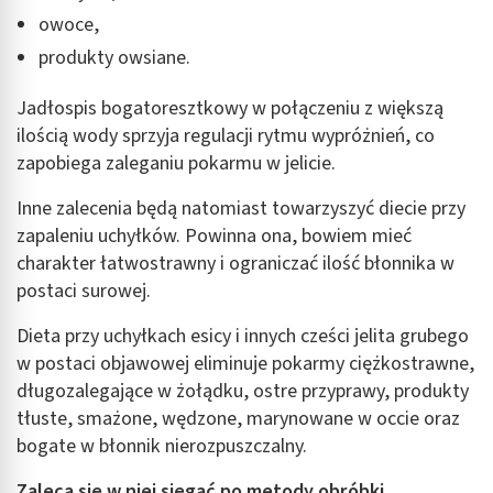
owoce,
produkty owsiane.
Jadłospis bogatoresztkowy w połączeniu z większą
ilością wody sprzyja regulacji rytmu wypróżnień, co
zapobiega zaleganiu pokarmu w jelicie.
Inne zalecenia będą natomiast towarzyszyć diecie przy
zapaleniu uchyłków. Powinna ona, bowiem mieć
charakter łatwostrawny i ograniczać ilość błonnika w
postaci surowej.
Dieta przy uchyłkach esicy i innych cześci jelita grubego
w postaci objawowej eliminuje pokarmy ciężkostrawne,
długozalegające w żołądku, ostre przyprawy, produkty
tłuste, smażone, wędzone, marynowane w occie oraz
bogate w błonnik nierozpuszczalny.
Zaleca się w niej sięgać po metody obróbki