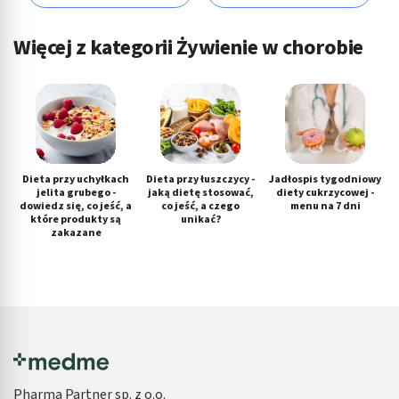
Więcej z kategorii Żywienie w chorobie
Dieta przy uchyłkach
Dieta przy łuszczycy -
Jadłospis tygodniowy
jelita grubego -
jaką dietę stosować,
diety cukrzycowej -
dowiedz się, co jeść, a
co jeść, a czego
menu na 7 dni
które produkty są
unikać?
zakazane
Pharma Partner sp. z o.o.