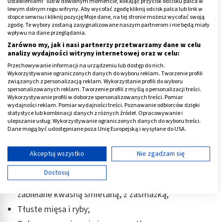
ustawieniami” lub w dowolnym momencie, klikając przycisk odcisku palca w
lewym dolnym rogu witryny. Aby wycofać zgodę kliknij odcisk palca lub link w
Jako, że stosuje się wtedy dietę łatwostrawną
unika
stopce serwisu i kliknij pozycję Moje dane, na tej stronie możesz wycofać swoją
się w jadłospisie pokarmów zalegających w żołądku,
zgodę. Te wybory zostaną zasygnalizowane naszym partnerom i nie będą miały
wpływu na dane przeglądania.
ciężkich, smażonych, mocno wzdymających i
Zarówno my, jak i nasi partnerzy przetwarzamy dane w celu
pikantnych
.
analizy wydajności witryny internetowej oraz w celu:
Przechowywanie informacji na urządzeniu lub dostęp do nich.
Produkty zakazane przy uchyłkach lub takie, które
Wykorzystywanie ograniczonych danych do wyboru reklam. Tworzenie profili
należy ograniczać to:
związanych z personalizacją reklam. Wykorzystanie profili do wyboru
spersonalizowanych reklam. Tworzenie profili z myślą o personalizacji treści.
Wykorzystywanie profili w doborze spersonalizowanych treści. Pomiar
Pieczywo świeże, żytnie, razowe, otręby, grube
wydajności reklam. Pomiar wydajności treści. Poznawanie odbiorców dzięki
statystyce lub kombinacji danych z różnych źródeł. Opracowywanie i
kasze, razowy makaron, brązowy ryż;
ulepszanie usług. Wykorzystywanie ograniczonych danych do wyboru treści.
Tłuste wędliny, konserwy, produkty wędzone,
Dane mogą być udostępniane poza Unię Europejską i wysyłane do USA.
Twoja zgoda i polityka cookie dotyczą wyłącznie tej witryny/aplikacji.
smalec, pikantne sery dojrzewające, sery topione,
Wyświetl listę partnerów (11 dostawców IAB)
typu feta, jaja na twardo;
Akceptuj wszystko
Nie zgadzam się
Używamy Twoich danych w następujących celach:
Zupy tłuste, zawiesiste, przygotowane na
Dostosuj
Cele przetwarzania IAB:
esencjonalnych wywarach mięsnych, grzybowych,
zabielane kwaśną śmietaną, z zasmażką;
Przechowywanie informacji na urządzeniu lub
dostęp do nich
Tłuste mięsa i ryby;