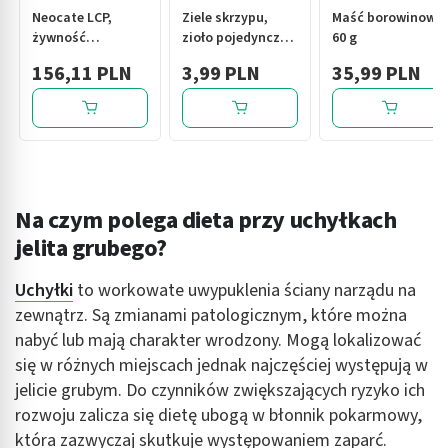
Neocate LCP,
Ziele skrzypu,
Maść borowinowa,
żywność
zioło pojedyncze,
60 g
specjalnego
50 g (Flos)
156,11 PLN
3,99 PLN
35,99 PLN
przeznaczenia
medycznego,
dieta
hipoalergiczna,
proszek, 400 g
Na czym polega dieta przy uchyłkach
jelita grubego?
Uchyłki
to workowate uwypuklenia ściany narządu na
zewnątrz. Są zmianami patologicznym, które można
nabyć lub mają charakter wrodzony. Mogą lokalizować
się w różnych miejscach jednak najczęściej występują w
jelicie grubym. Do czynników zwiększających ryzyko ich
rozwoju zalicza się dietę ubogą w błonnik pokarmowy,
która zazwyczaj skutkuje występowaniem zaparć.