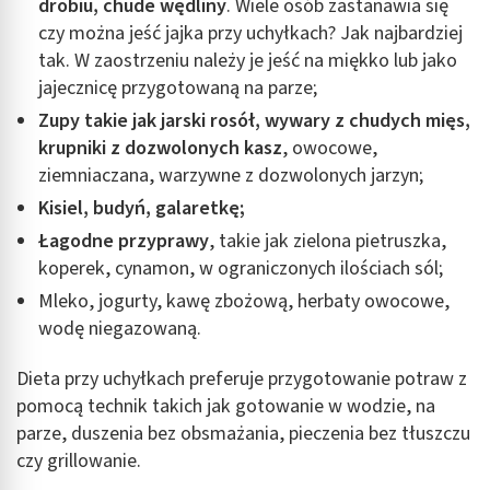
drobiu, chude wędliny
. Wiele osób zastanawia się
czy można jeść jajka przy uchyłkach? Jak najbardziej
tak. W zaostrzeniu należy je jeść na miękko lub jako
jajecznicę przygotowaną na parze;
Zupy takie jak jarski rosół, wywary z chudych mięs,
krupniki z dozwolonych kasz
, owocowe,
ziemniaczana, warzywne z dozwolonych jarzyn;
Kisiel, budyń, galaretkę;
Łagodne przyprawy
, takie jak zielona pietruszka,
koperek, cynamon, w ograniczonych ilościach sól;
Mleko, jogurty, kawę zbożową, herbaty owocowe,
wodę niegazowaną.
Dieta przy uchyłkach preferuje przygotowanie potraw z
pomocą technik takich jak gotowanie w wodzie, na
parze, duszenia bez obsmażania, pieczenia bez tłuszczu
czy grillowanie.