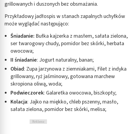
grillowanych i duszonych bez obsmażania.
Przykładowy jadłospis w stanach zapalnych uchyłków
może wyglądać następująco:
Śniadanie:
Bułka kajzerka z masłem, sałata zielona,
ser twarogowy chudy, pomidor bez skórki, herbata
owocowa;
II śniadanie
: Jogurt naturalny, banan;
Obiad
: Zupa jarzynowa z ziemniakami, Filet z indyka
grillowany, ryż jaśminowy, gotowana marchew
skropiona oliwą, woda;
Podwieczorek
: Galaretka owocowa, biszkopty;
Kolacja
: Jajko na miękko, chleb pszenny, masło,
sałata zielona, pomidor bez skórki, melisa;
Reklama