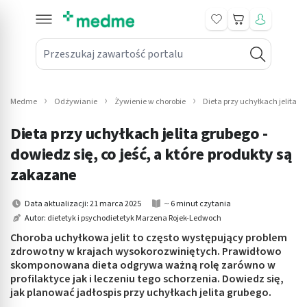
Koszyk
Przeszukaj zawartość portalu
in submenu: Leki na receptę
win submenu: Zdrowie
Medme
Odżywianie
Żywienie w chorobie
Dieta przy uchyłkach jelita g
win submenu: Suplementy
Dieta przy uchyłkach jelita grubego -
win submenu: Mama i dziecko
dowiedz się, co jeść, a które produkty są
zakazane
win submenu: Kosmetyki
Data aktualizacji: 21 marca 2025
~ 6 minut czytania
win submenu: Higiena
Autor:
dietetyk i psychodietetyk Marzena Rojek-Ledwoch
Choroba uchyłkowa jelit to często występujący problem
win submenu: Sprzęt medyczny
zdrowotny w krajach wysokorozwiniętych. Prawidłowo
skomponowana dieta odgrywa ważną rolę zarówno w
win submenu: Intymne
profilaktyce jak i leczeniu tego schorzenia. Dowiedz się,
jak planować jadłospis przy uchyłkach jelita grubego.
win submenu: Wellness