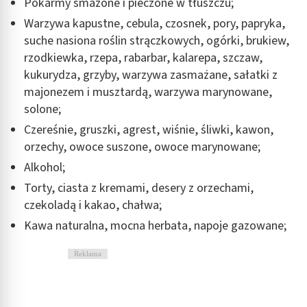
Wykorzystywanie ograniczonych danych do
Pokarmy smażone i pieczone w tłuszczu;
wyboru reklam
Warzywa kapustne, cebula, czosnek, pory, papryka,
suche nasiona roślin strączkowych, ogórki, brukiew,
Tworzenie profili w celu spersonalizowanych
reklam
rzodkiewka, rzepa, rabarbar, kalarepa, szczaw,
kukurydza, grzyby, warzywa zasmażane, sałatki z
Wykorzystanie profili do wyboru
majonezem i musztardą, warzywa marynowane,
spersonalizowanych reklam
solone;
Tworzenie profili w celu personalizacji treści
Czereśnie, gruszki, agrest, wiśnie, śliwki, kawon,
orzechy, owoce suszone, owoce marynowane;
Wykorzystywanie profili w celu doboru
spersonalizowanych treści
Alkohol;
Torty, ciasta z kremami, desery z orzechami,
Pomiar efektywności reklam
czekoladą i kakao, chałwa;
Pomiar efektywności treści
Kawa naturalna, mocna herbata, napoje gazowane;
Rozumienie odbiorców dzięki statystyce lub
kombinacji danych z różnych źródeł
Reklama
Rozwój i ulepszanie usług