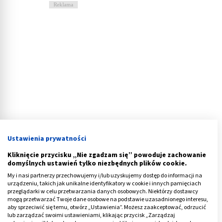
Reklama
Ustawienia prywatności
Kliknięcie przycisku „Nie zgadzam się” powoduje zachowanie
domyślnych ustawień tylko niezbędnych plików cookie.
Produkty zakazane przy uchyłkach
My i nasi partnerzy przechowujemy i/lub uzyskujemy dostęp do informacji na
urządzeniu, takich jak unikalne identyfikatory w cookie i innych pamięciach
Chorując na to schorzenie warto wiedzieć, czego nie
przeglądarki w celu przetwarzania danych osobowych. Niektórzy dostawcy
mogą przetwarzać Twoje dane osobowe na podstawie uzasadnionego interesu,
wolno jeść przy uchyłkach jelita grubego szczególnie w
aby sprzeciwić się temu, otwórz „Ustawienia”. Możesz zaakceptować, odrzucić
fazie z występującymi objawami.
lub zarządzać swoimi ustawieniami, klikając przycisk „Zarządzaj