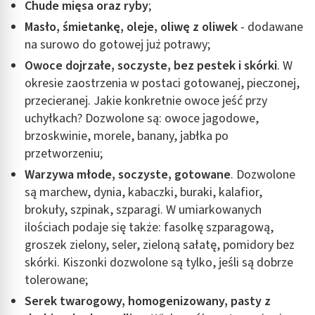
Chude mięsa oraz ryby
;
Masło, śmietankę, oleje, oliwę z oliwek
- dodawane
na surowo do gotowej już potrawy;
Owoce dojrzałe, soczyste, bez pestek i skórki
. W
okresie zaostrzenia w postaci gotowanej, pieczonej,
przecieranej. Jakie konkretnie owoce jeść przy
uchyłkach? Dozwolone są: owoce jagodowe,
brzoskwinie, morele, banany, jabłka po
przetworzeniu;
Warzywa młode, soczyste, gotowane
. Dozwolone
są marchew, dynia, kabaczki, buraki, kalafior,
brokuły, szpinak, szparagi. W umiarkowanych
ilościach podaje się także: fasolkę szparagową,
groszek zielony, seler, zieloną sałatę, pomidory bez
skórki. Kiszonki dozwolone są tylko, jeśli są dobrze
tolerowane;
Serek twarogowy, homogenizowany, pasty z