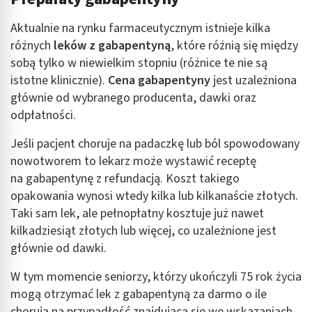
Aktualnie na rynku farmaceutycznym istnieje kilka
różnych
leków z gabapentyną
, które różnią się między
sobą tylko w niewielkim stopniu (różnice te nie są
istotne klinicznie).
Cena gabapentyny
jest uzależniona
głównie od wybranego producenta, dawki oraz
odpłatności.
Jeśli pacjent choruje na padaczkę lub ból spowodowany
nowotworem to lekarz może wystawić receptę
na gabapentynę z refundacją. Koszt takiego
opakowania wynosi wtedy kilka lub kilkanaście złotych.
Taki sam lek, ale pełnopłatny kosztuje już nawet
kilkadziesiąt złotych lub więcej, co uzależnione jest
głównie od dawki.
W tym momencie seniorzy, którzy ukończyli 75 rok życia
mogą otrzymać lek z gabapentyną za darmo o ile
chorują na przypadłość znajdującą się we wskazaniach