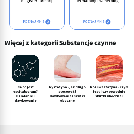
magister farmacji
dermatolog i wenerolog
POZNAJ MNIE
POZNAJ MNIE
Więcej z kategorii Substancje czynne
Na co jest
Nystatyna - jak długo
Rozuwastatyna - czym
escitalporam?
stosować?
jest i czy powoduje
Działanie i
Dawkowanie i skutki
skutki uboczne?
dawkowanie
uboczne