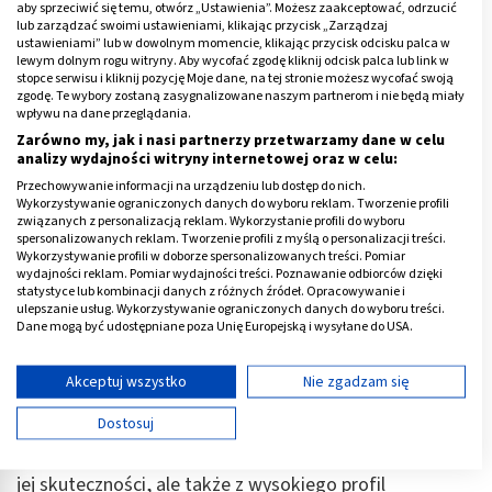
powodując bolesne powikłania.
aby sprzeciwić się temu, otwórz „Ustawienia”. Możesz zaakceptować, odrzucić
lub zarządzać swoimi ustawieniami, klikając przycisk „Zarządzaj
ustawieniami” lub w dowolnym momencie, klikając przycisk odcisku palca w
Reklama
lewym dolnym rogu witryny. Aby wycofać zgodę kliknij odcisk palca lub link w
stopce serwisu i kliknij pozycję Moje dane, na tej stronie możesz wycofać swoją
zgodę. Te wybory zostaną zasygnalizowane naszym partnerom i nie będą miały
wpływu na dane przeglądania.
Zarówno my, jak i nasi partnerzy przetwarzamy dane w celu
analizy wydajności witryny internetowej oraz w celu:
Przechowywanie informacji na urządzeniu lub dostęp do nich.
Wykorzystywanie ograniczonych danych do wyboru reklam. Tworzenie profili
związanych z personalizacją reklam. Wykorzystanie profili do wyboru
spersonalizowanych reklam. Tworzenie profili z myślą o personalizacji treści.
Wykorzystywanie profili w doborze spersonalizowanych treści. Pomiar
wydajności reklam. Pomiar wydajności treści. Poznawanie odbiorców dzięki
statystyce lub kombinacji danych z różnych źródeł. Opracowywanie i
ulepszanie usług. Wykorzystywanie ograniczonych danych do wyboru treści.
Dane mogą być udostępniane poza Unię Europejską i wysyłane do USA.
Twoja zgoda i polityka cookie dotyczą wyłącznie tej witryny/aplikacji.
Wyświetl listę partnerów (11 dostawców IAB)
Akceptuj wszystko
Nie zgadzam się
Skutki uboczne gabapentyny
Używamy Twoich danych w następujących celach:
Dostosuj
Cele przetwarzania IAB:
Pozytywne
opinie o gabapentynie
wynikają nie tylko z
Przechowywanie informacji na urządzeniu lub
jej skuteczności, ale także z wysokiego profil
dostęp do nich