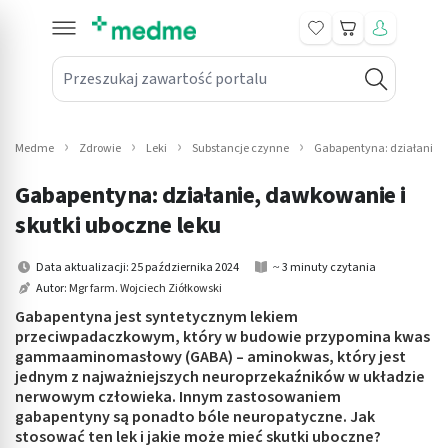
Koszyk
Przeszukaj zawartość portalu
in submenu: Leki na receptę
win submenu: Zdrowie
Medme
Zdrowie
Leki
Substancje czynne
Gabapentyna: działanie, 
win submenu: Suplementy
Gabapentyna: działanie, dawkowanie i
win submenu: Mama i dziecko
skutki uboczne leku
win submenu: Kosmetyki
Data aktualizacji: 25 października 2024
~ 3 minuty czytania
Autor:
Mgr farm. Wojciech Ziółkowski
win submenu: Higiena
Gabapentyna jest syntetycznym lekiem
przeciwpadaczkowym, który w budowie przypomina kwas
win submenu: Sprzęt medyczny
gammaaminomasłowy (GABA) – aminokwas, który jest
jednym z najważniejszych neuroprzekaźników w układzie
win submenu: Intymne
nerwowym człowieka. Innym zastosowaniem
gabapentyny są ponadto bóle neuropatyczne. Jak
stosować ten lek i jakie może mieć skutki uboczne?
win submenu: Wellness