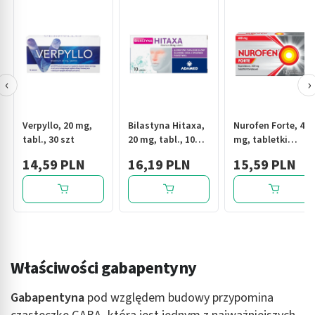
‹
›
Verpyllo, 20 mg,
Bilastyna Hitaxa,
Nurofen Forte, 400
tabl., 30 szt
20 mg, tabl., 10
mg, tabletki
szt
powlekane, 12 szt.
14,59 PLN
16,19 PLN
15,59 PLN
Właściwości gabapentyny
Gabapentyna
pod względem budowy przypomina