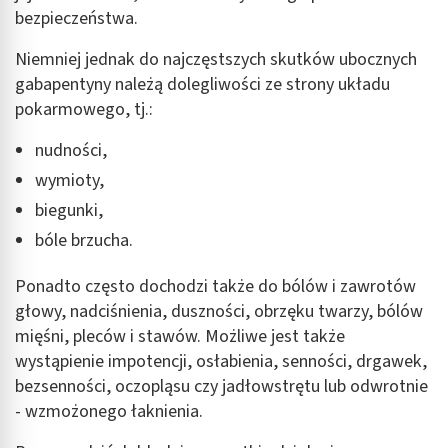
bezpieczeństwa.
Wykorzystywanie ograniczonych danych do
wyboru reklam
Niemniej jednak do najczęstszych skutków ubocznych
gabapentyny należą dolegliwości ze strony układu
Tworzenie profili w celu spersonalizowanych
pokarmowego, tj.:
reklam
nudności,
Wykorzystanie profili do wyboru
spersonalizowanych reklam
wymioty,
biegunki,
Tworzenie profili w celu personalizacji treści
bóle brzucha.
Wykorzystywanie profili w celu doboru
spersonalizowanych treści
Ponadto często dochodzi także do bólów i zawrotów
głowy, nadciśnienia, duszności, obrzęku twarzy, bólów
Pomiar efektywności reklam
mięśni, pleców i stawów. Możliwe jest także
Pomiar efektywności treści
wystąpienie impotencji, osłabienia, senności, drgawek,
bezsenności, oczopląsu czy jadłowstrętu lub odwrotnie
Rozumienie odbiorców dzięki statystyce lub
- wzmożonego łaknienia.
kombinacji danych z różnych źródeł