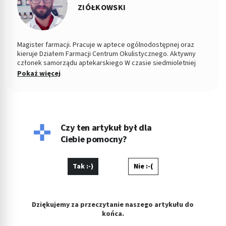
ZIÓŁKOWSKI
Magister farmacji. Pracuje w aptece ogólnodostępnej oraz
kieruje Działem Farmacji Centrum Okulistycznego. Aktywny
członek samorządu aptekarskiego W czasie siedmioletniej
pracy zawodowej rozwiązał nieskończoną ilość problemów z
Pokaż więcej
zakresu stosowania leków oraz prowadzenia właściwej terapii.
W swojej pracy stawia na bezpośredni i partnerski kontakt z
pacjentem, co umożliwia mu jasne przekazywanie medycznych
zaleceń. Interesuje się interakcjami lekowymi oraz
bezpieczeństwem terapii, zwolennik metod opartych na EBM
(Evidence Based Medicine). Prywatnie szczęśliwy mąż, tata
Czy ten artykuł był dla
Krzysia oraz fan piłki nożnej i gotowania.
Ciebie pomocny?
Tak :-)
Nie :-(
Dziękujemy za przeczytanie naszego artykułu do
końca.