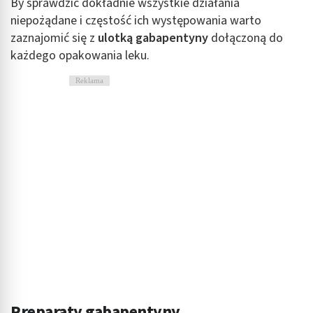
By sprawdzić dokładnie wszystkie działania
Rozwój i ulepszanie usług
niepożądane i częstość ich występowania warto
Wykorzystywanie ograniczonych danych do
zaznajomić się z
ulotką gabapentyny
dołączoną do
wyboru treści
każdego opakowania leku.
Funkcje specjalne IAB:
Reklama
Użycie dokładnych danych geolokalizacyjnych
Identyfikowanie urządzeń na podstawie
aktywnie żądanych informacji
Cele przetwarzania inne niż IAB:
Niezbędne
Wydajność (Performance)
Reklama / śledzenie
Preparaty gabapentyny