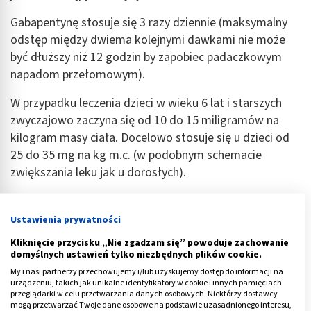
Gabapentynę stosuje się 3 razy dziennie (maksymalny
odstęp między dwiema kolejnymi dawkami nie może
być dłuższy niż 12 godzin by zapobiec padaczkowym
napadom przełomowym).
W przypadku leczenia dzieci w wieku 6 lat i starszych
zwyczajowo zaczyna się od 10 do 15 miligramów na
kilogram masy ciała. Docelowo stosuje się u dzieci od
25 do 35 mg na kg m.c. (w podobnym schemacie
zwiększania leku jak u dorosłych).
Gabapentynę na ból
neuropatyczny stosuje się tylko u
dorosłych, w podobnym schemacie postępowania jak w
Ustawienia prywatności
przypadku padaczki.
Kliknięcie przycisku „Nie zgadzam się” powoduje zachowanie
domyślnych ustawień tylko niezbędnych plików cookie.
Gabapentynę przeciwbólowo
stosuje się na przykład
My i nasi partnerzy przechowujemy i/lub uzyskujemy dostęp do informacji na
w przypadku powikłań spowodowanych cukrzycą lub po
urządzeniu, takich jak unikalne identyfikatory w cookie i innych pamięciach
przeglądarki w celu przetwarzania danych osobowych. Niektórzy dostawcy
przebytym półpaścu, gdzie uszkodzeniu ulegają nerwy,
mogą przetwarzać Twoje dane osobowe na podstawie uzasadnionego interesu,