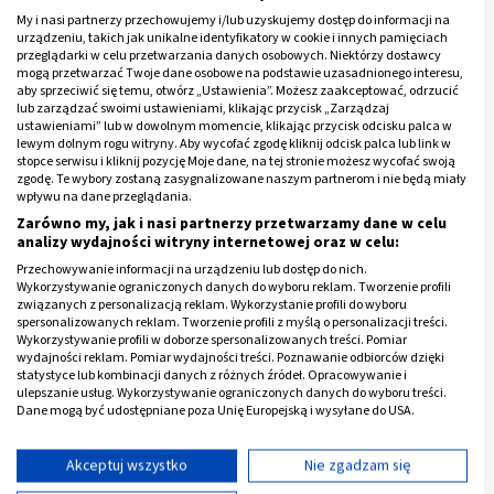
nieprzebranym źródłem wiedzy. Ze stron producentów
My i nasi partnerzy przechowujemy i/lub uzyskujemy dostęp do informacji na
urządzeniu, takich jak unikalne identyfikatory w cookie i innych pamięciach
oraz niezliczonych poradników dowiemy się, czym
przeglądarki w celu przetwarzania danych osobowych. Niektórzy dostawcy
charakteryzują się poszczególne
prezerwatywy
, jakie
mogą przetwarzać Twoje dane osobowe na podstawie uzasadnionego interesu,
aby sprzeciwić się temu, otwórz „Ustawienia”. Możesz zaakceptować, odrzucić
mają parametry, dla kogo są przeznaczone etc.
lub zarządzać swoimi ustawieniami, klikając przycisk „Zarządzaj
ustawieniami” lub w dowolnym momencie, klikając przycisk odcisku palca w
Po drugie, przestrzeń internetowa jest tym miejscem,
lewym dolnym rogu witryny. Aby wycofać zgodę kliknij odcisk palca lub link w
stopce serwisu i kliknij pozycję Moje dane, na tej stronie możesz wycofać swoją
gdzie potrzebne środki można nabyć bez wstydu,
zgodę. Te wybory zostaną zasygnalizowane naszym partnerom i nie będą miały
anonimowo i w dowolnej ilości. Internet daje
wpływu na dane przeglądania.
Zarówno my, jak i nasi partnerzy przetwarzamy dane w celu
nieograniczone możliwości wyboru, porównywania
analizy wydajności witryny internetowej oraz w celu:
właściwości produktów bez zbędnego pośpiechu, w
Przechowywanie informacji na urządzeniu lub dostęp do nich.
tym także – porównywania cen. W rezultacie okazuje
Wykorzystywanie ograniczonych danych do wyboru reklam. Tworzenie profili
związanych z personalizacją reklam. Wykorzystanie profili do wyboru
się, że jeśli dobrze poszukamy, prezerwatyw w sklepie
spersonalizowanych reklam. Tworzenie profili z myślą o personalizacji treści.
online kupimy taniej, niż w aptekach i stacjonarnych
Wykorzystywanie profili w doborze spersonalizowanych treści. Pomiar
wydajności reklam. Pomiar wydajności treści. Poznawanie odbiorców dzięki
punktach sprzedaży.
statystyce lub kombinacji danych z różnych źródeł. Opracowywanie i
ulepszanie usług. Wykorzystywanie ograniczonych danych do wyboru treści.
Reklama
Dane mogą być udostępniane poza Unię Europejską i wysyłane do USA.
Twoja zgoda i polityka cookie dotyczą wyłącznie tej witryny/aplikacji.
Wyświetl listę partnerów (11 dostawców IAB)
Akceptuj wszystko
Nie zgadzam się
Używamy Twoich danych w następujących celach: