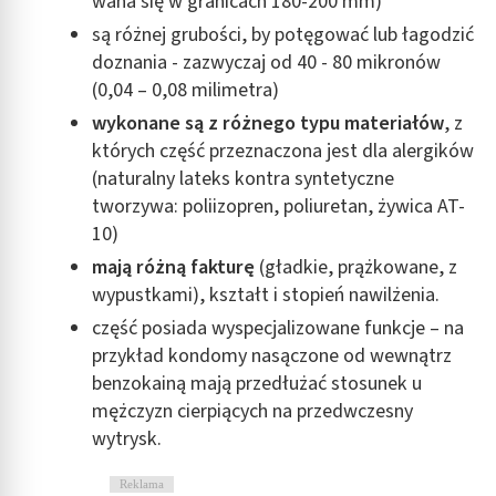
waha się w granicach 180-200 mm)
są różnej grubości, by potęgować lub łagodzić
doznania - zazwyczaj od 40 - 80 mikronów
(0,04 – 0,08 milimetra)
wykonane są z różnego typu materiałów
, z
których część przeznaczona jest dla alergików
(naturalny lateks kontra syntetyczne
tworzywa: poliizopren, poliuretan, żywica AT-
10)
mają różną fakturę
(gładkie, prążkowane, z
wypustkami), kształt i stopień nawilżenia.
część posiada wyspecjalizowane funkcje – na
przykład kondomy nasączone od wewnątrz
benzokainą mają przedłużać stosunek u
mężczyzn cierpiących na przedwczesny
wytrysk.
Reklama