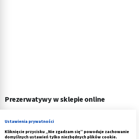
Prezerwatywy w sklepie online
Jeszcze kilkanaście lat temu dla wielu osób
wspomniane wyżej bariery stanowiły skuteczną zaporę
Ustawienia prywatności
zniechęcającą do zakupów antykoncepcji. Dziś nowe
Kliknięcie przycisku „Nie zgadzam się” powoduje zachowanie
zupełnie możliwości daje internet. Po pierwsze – jest
domyślnych ustawień tylko niezbędnych plików cookie.