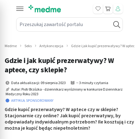
Koszyk
Przeszukaj zawartość portalu
in submenu: Leki na receptę
win submenu: Zdrowie
Medme
Seks
Antykoncepcja
Gdzie i jak kupić prezerwatywy? W aptece, 
win submenu: Suplementy
Gdzie i jak kupić prezerwatywy? W
win submenu: Mama i dziecko
aptece, czy sklepie?
win submenu: Kosmetyki
Data aktualizacji: 09 sierpnia 2023
~ 3 minuty czytania
Autor: Piotr Brzózka - dziennikarz wyróżniony w konkursie Dziennikarz
Medyczny Roku 2023
win submenu: Higiena
ARTYKUŁ SPONSOROWANY
win submenu: Sprzęt medyczny
Gdzie kupić prezerwatywy? W aptece czy w sklepie?
Stacjonarnie czy online? Jak kupić prezerwatywy, by
odpowiadały indywidualnym potrzebom? Ile kosztują i czy
win submenu: Intymne
można je kupić będąc niepełnoletnim?
win submenu: Wellness