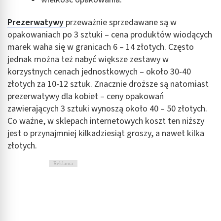
Rozumienie odbiorców dzięki statystyce lub
kombinacji danych z różnych źródeł
Prezerwatywy
przeważnie sprzedawane są w
opakowaniach po 3 sztuki – cena produktów wiodących
Rozwój i ulepszanie usług
marek waha się w granicach 6 – 14 złotych. Często
Wykorzystywanie ograniczonych danych do
jednak można też nabyć większe zestawy w
wyboru treści
korzystnych cenach jednostkowych – około 30-40
złotych za 10-12 sztuk. Znacznie droższe są natomiast
Funkcje specjalne IAB:
prezerwatywy dla kobiet – ceny opakowań
Użycie dokładnych danych geolokalizacyjnych
zawierających 3 sztuki wynoszą około 40 – 50 złotych.
Identyfikowanie urządzeń na podstawie
Co ważne, w sklepach internetowych koszt ten niższy
aktywnie żądanych informacji
jest o przynajmniej kilkadziesiąt groszy, a nawet kilka
Cele przetwarzania inne niż IAB:
złotych.
Niezbędne
Reklama
Wydajność (Performance)
Reklama / śledzenie