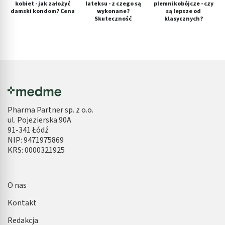
kobiet - jak założyć
lateksu - z czego są
plemnikobójcze - czy
damski kondom? Cena
wykonane?
są lepsze od
Skuteczność
klasycznych?
Pharma Partner sp. z o.o.
ul. Pojezierska 90A
91-341 Łódź
NIP: 9471975869
KRS: 0000321925
O nas
Kontakt
Redakcja