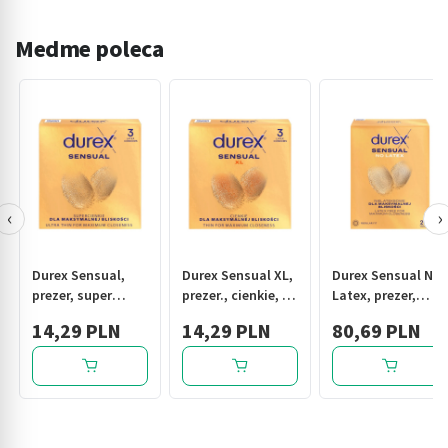
Medme poleca
‹
›
Durex Sensual,
Durex Sensual XL,
Durex Sensual No
prezer, super
prezer., cienkie, 3
Latex, prezer,
cienkie, 3 szt
szt
nielateks.,20 szt
14,29 PLN
14,29 PLN
80,69 PLN