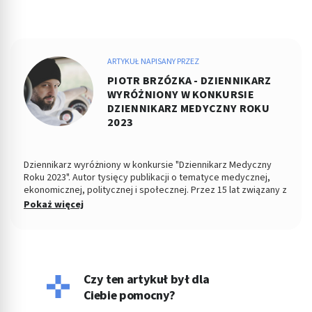
ARTYKUŁ NAPISANY PRZEZ
PIOTR BRZÓZKA - DZIENNIKARZ
WYRÓŻNIONY W KONKURSIE
DZIENNIKARZ MEDYCZNY ROKU
2023
Dziennikarz wyróżniony w konkursie "Dziennikarz Medyczny
Roku 2023". Autor tysięcy publikacji o tematyce medycznej,
ekonomicznej, politycznej i społecznej. Przez 15 lat związany z
Dziennikiem Łódzkim i Polska TheTimes. Z wykształcenia
Pokaż więcej
socjolog stosunków politycznych, absolwent Wydziału
Ekonomiczno-Socjologicznego Uniwersytetu Łódzkiego. Po
godzinach fotografuje, projektuje, maluje, tworzy muzykę.
Czy ten artykuł był dla
Ciebie pomocny?