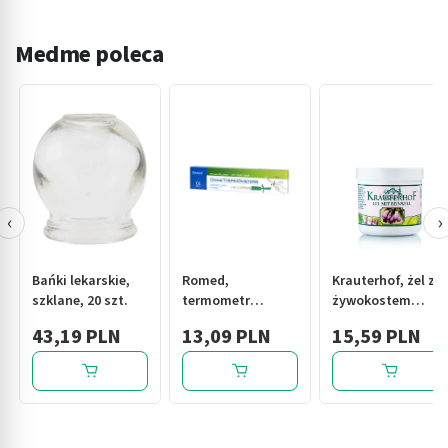
Medme poleca
‹
›
Bańki lekarskie,
Romed,
Krauterhof, żel z
szklane, 20 szt.
termometr
żywokostem
lekarski,
lekarskim, 250 ml
43,19 PLN
13,09 PLN
15,59 PLN
bezrtęciowy, 1
szt.