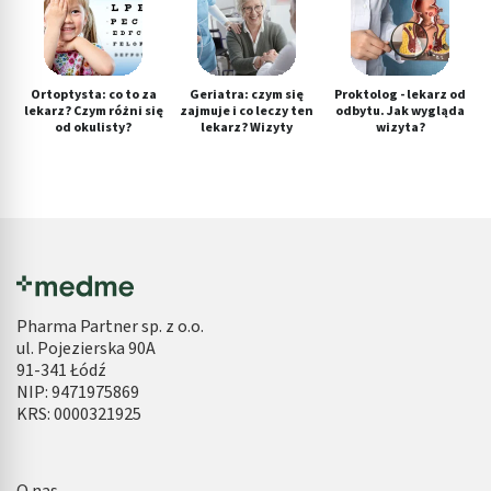
Ortoptysta: co to za
Geriatra: czym się
Proktolog - lekarz od
lekarz? Czym różni się
zajmuje i co leczy ten
odbytu. Jak wygląda
od okulisty?
lekarz? Wizyty
wizyta?
Pharma Partner sp. z o.o.
ul. Pojezierska 90A
91-341 Łódź
NIP: 9471975869
KRS: 0000321925