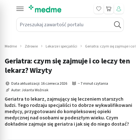
Koszyk
Przeszukaj zawartość portalu
in submenu: Leki na receptę
win submenu: Zdrowie
Medme
Zdrowie
Lekarze i specjaliści
Geriatra: czym się zajmuje i co lec
win submenu: Suplementy
Geriatra: czym się zajmuje i co leczy ten
win submenu: Mama i dziecko
lekarz? Wizyty
win submenu: Kosmetyki
Data aktualizacji: 16 czerwca 2026
~ 7 minut czytania
Autor:
Jolanta Woźniak
win submenu: Higiena
Geriatra to lekarz, zajmujący się leczeniem starszych
ludzi. Tego rodzaju specjaliści to dobrze wykwalifikowani
win submenu: Sprzęt medyczny
medycy, przygotowani do kompleksowej opieki
medycznej nad osobami w podeszłym wieku. Czym
win submenu: Intymne
dokładnie zajmuje się geriatra i jak się do niego dostać?
win submenu: Wellness