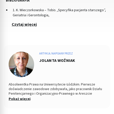
BIBLIOGRAFIA
1. K. Wieczorkowska – Tobis „Specyfika pacjenta starszego”,
Geriatria i Gerontologia,
Czytaj więcej
ARTYKUŁ NAPISANY PRZEZ
JOLANTA WOŹNIAK
Absolwentka Prawa na Uniwersytecie Łódzkim. Pierwsze
doświadczenie zawodowe zdobywała, jako pracownik Działu
Penitencjarnego i Organizacyjno-Prawnego w Areszcie
Śledczym w Łodzi. Od 2004 roku Zastępca Prezesa i Członek
Pokaż więcej
Zarządu w Miejskiej Spółdzielni Mieszkaniowej. Od kilku lat
copywriterka, głównie w tematyce prawnej, ale i medycznej i
parentingowej. Prywatnie miłośniczka dobrego kina.