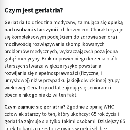
Czym jest geriatria?
Geriatria
to dziedzina medycyny, zajmująca się
opieką
nad osobami starszymi
i ich leczeniem. Charakteryzuje
się kompleksowym podejściem do zdrowia seniora i
możliwością rozwiązywania skomplikowanych
problemów medycznych, wykraczających poza jedną
gałąź medycyny. Brak odpowiedniego leczenia osób
starszych stwarza większe ryzyko powstania i
rozwijania się niepełnosprawności (fizycznej i
umysłowej) niż w przypadku jakiejkolwiek innej grupy
wiekowej. Geriatrzy od lat zajmują się seniorami i
obecnie nikogo nie dziwi ten fakt.
Czym zajmuje się geriatria?
Zgodnie z opinią WHO
człowiek starszy to ten, który ukończył 65 rok życia i
geriatria zajmuje się tylko takimi osobami. Dzisiejszy 65
latek to bardzo często człowiek w pełni sił, bez