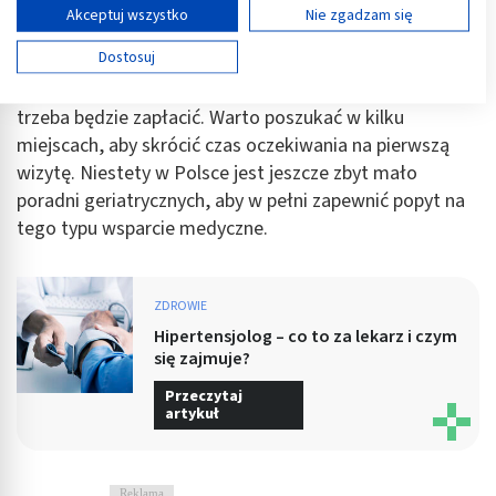
POZ i ukończenia 65 roku życia. Placówki medyczne,
Wyświetl listę partnerów (11 dostawców IAB)
Akceptuj wszystko
Nie zgadzam się
świadczące nieodpłatnie ten rodzaj usługi medycznej
Używamy Twoich danych w następujących celach:
Dostosuj
muszą mieć podpisaną umowę z Narodowym
Cele przetwarzania IAB:
Funduszem Zdrowia, w przeciwnym razie za wizytę
Przechowywanie informacji na urządzeniu lub
trzeba będzie zapłacić. Warto poszukać w kilku
dostęp do nich
miejscach, aby skrócić czas oczekiwania na pierwszą
Wykorzystywanie ograniczonych danych do
wizytę. Niestety w Polsce jest jeszcze zbyt mało
wyboru reklam
poradni geriatrycznych, aby w pełni zapewnić popyt na
tego typu wsparcie medyczne.
Tworzenie profili w celu spersonalizowanych
reklam
Wykorzystanie profili do wyboru
ZDROWIE
spersonalizowanych reklam
Hipertensjolog – co to za lekarz i czym
się zajmuje?
Tworzenie profili w celu personalizacji treści
Przeczytaj
Wykorzystywanie profili w celu doboru
artykuł
spersonalizowanych treści
Pomiar efektywności reklam
Reklama