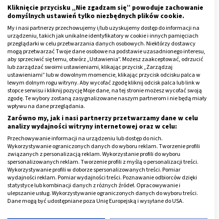
Kliknięcie przycisku „Nie zgadzam się” powoduje zachowanie
które zajmują się leczeniem seniorów,
domyślnych ustawień tylko niezbędnych plików cookie.
kierowanie starszych pacjentów do konkretnych
My i nasi partnerzy przechowujemy i/lub uzyskujemy dostęp do informacji na
lekarzy o różnej specjalizacji,
urządzeniu, takich jak unikalne identyfikatory w cookie i innych pamięciach
przeglądarki w celu przetwarzania danych osobowych. Niektórzy dostawcy
kierowanie na leczenie w sanatoriach i uzdrowiskach,
mogą przetwarzać Twoje dane osobowe na podstawie uzasadnionego interesu,
aby sprzeciwić się temu, otwórz „Ustawienia”. Możesz zaakceptować, odrzucić
kierowanie na zabiegi lecznicze (za wyjątkiem
lub zarządzać swoimi ustawieniami, klikając przycisk „Zarządzaj
ustawieniami” lub w dowolnym momencie, klikając przycisk odcisku palca w
zabiegów chirurgicznych),
lewym dolnym rogu witryny. Aby wycofać zgodę kliknij odcisk palca lub link w
dobieranie i przepisywanie leków, zapewniając ich
stopce serwisu i kliknij pozycję Moje dane, na tej stronie możesz wycofać swoją
zgodę. Te wybory zostaną zasygnalizowane naszym partnerom i nie będą miały
bezpieczne stosowanie,
wpływu na dane przeglądania.
udzielanie porad i wskazówek w ramach profilaktyki
Zarówno my, jak i nasi partnerzy przetwarzamy dane w celu
analizy wydajności witryny internetowej oraz w celu:
konkretnej jednostki chorobowej,
Przechowywanie informacji na urządzeniu lub dostęp do nich.
wsparcie psychiczne pacjenta i tym samym
Wykorzystywanie ograniczonych danych do wyboru reklam. Tworzenie profili
związanych z personalizacją reklam. Wykorzystanie profili do wyboru
kontrolowanie jego stanu psychicznego,
spersonalizowanych reklam. Tworzenie profili z myślą o personalizacji treści.
Wykorzystywanie profili w doborze spersonalizowanych treści. Pomiar
poradnictwo w zakresie diety,
wydajności reklam. Pomiar wydajności treści. Poznawanie odbiorców dzięki
statystyce lub kombinacji danych z różnych źródeł. Opracowywanie i
promocja zdrowia.
ulepszanie usług. Wykorzystywanie ograniczonych danych do wyboru treści.
Dane mogą być udostępniane poza Unię Europejską i wysyłane do USA.
Skorzystanie z wizyty wymaga skierowania od lekarza
Twoja zgoda i polityka cookie dotyczą wyłącznie tej witryny/aplikacji.