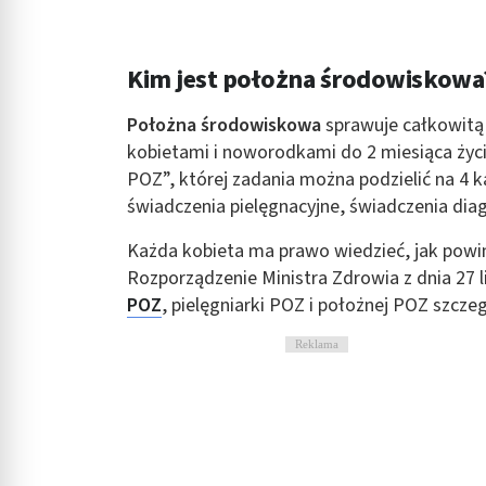
Rozumienie odbiorców dzięki statystyce lub kombinacji danych
Rozwój i ulepszanie usług
Kim jest położna środowiskowa
Wykorzystywanie ograniczonych danych do wyboru treści
Położna środowiskowa
sprawuje całkowitą 
Funkcje specjalne IAB:
kobietami i noworodkami do 2 miesiąca życi
POZ”, której zadania można podzielić na 4 k
Użycie dokładnych danych geolokalizacyjnych
świadczenia pielęgnacyjne, świadczenia diag
Identyfikowanie urządzeń na podstawie aktywnie żądanych inf
Każda kobieta ma prawo wiedzieć, jak pow
Cele przetwarzania inne niż IAB:
Rozporządzenie Ministra Zdrowia z dnia 27 
Niezbędne
POZ
, pielęgniarki POZ i położnej POZ szcz
Wydajność (Performance)
Reklama
Reklama / śledzenie