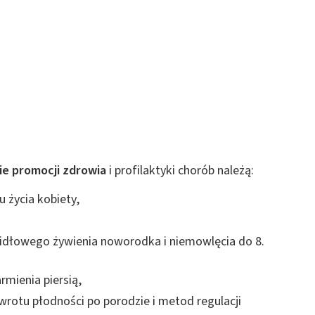
ie promocji zdrowia
i profilaktyki chorób należą:
 życia kobiety,
awidłowego żywienia noworodka i niemowlęcia do 8.
mienia piersią,
owrotu płodności po porodzie i metod regulacji