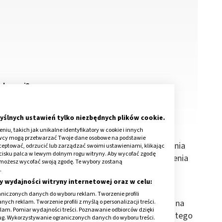
iskowej?
yślnych ustawień tylko niezbędnych plików cookie.
iu, takich jak unikalne identyfikatory w cookie i innych
awcy mogą przetwarzać Twoje dane osobowe na podstawie
dstawowej opiece zdrowotnej (Dz.U.2020.172 z dnia
kceptować, odrzucić lub zarządzać swoimi ustawieniami, klikając
cisku palca w lewym dolnym rogu witryny. Aby wycofać zgodę
stawowej opieki zdrowotnej oraz zasady zapewnienia
onie możesz wycofać swoją zgodę. Te wybory zostaną
owotnej w ramach POZ.
.
y wydajności witryny internetowej oraz w celu:
kże współpracę z położną podstawowej opieki
niczonych danych do wyboru reklam. Tworzenie profili
łożną środowiskową. Przepisy prawa pozwalają na
ch reklam. Tworzenie profili z myślą o personalizacji treści.
klam. Pomiar wydajności treści. Poznawanie odbiorców dzięki
tkę dziecka. Warto poznać zasady korzystania z tego
ług. Wykorzystywanie ograniczonych danych do wyboru treści.