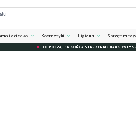
ma i dziecko
Kosmetyki
Higiena
Sprzęt medy
 submenu: Suplementy
Rozwiń submenu: Mama i dziecko
Rozwiń submenu: Kosmetyki
Rozwiń submenu: 
TO POCZĄTEK KOŃCA STARZENIA? NAUKOWCY SPRAWDZA