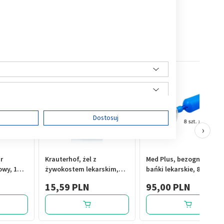
ę
Dostosuj
›
r
Krauterhof, żel z
Med Plus, bezogniowe
owy, 1
żywokostem lekarskim,
bańki lekarskie, 8 szt. +
ści
250 ml
pompka
15,59 PLN
95,00 PLN