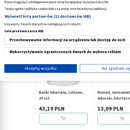
Dane mogą być udostępniane poza Unię Europejską i wysyłane do USA.
typu wsparcia.
Twoja zgoda i polityka cookie dotyczą wyłącznie tej witryny/aplikacji.
Wyświetl listę partnerów (11 dostawców IAB)
Używamy Twoich danych w następujących celach:
Medme poleca
Cele przetwarzania IAB:
Przechowywanie informacji na urządzeniu lub dostęp do nich
Wykorzystywanie ograniczonych danych do wyboru reklam
Tworzenie profili w celu spersonalizowanych reklam
Akceptuj wszystko
Nie zgadzam si
‹
Wykorzystanie profili do wyboru spersonalizowanych reklam
Tworzenie profili w celu personalizacji treści
Bańki lekarskie, szklane,
Romed, termomet
20 szt.
lekarski, bezrtęci
Wykorzystywanie profili w celu doboru spersonalizowanych tre
szt.
43,19 PLN
13,09 PLN
Pomiar efektywności reklam
Pomiar efektywności treści