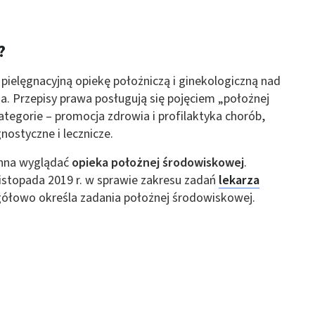
 z różnych źródeł
?
pielęgnacyjną opiekę położniczą i ginekologiczną nad
a. Przepisy prawa posługują się pojęciem „położnej
ategorie – promocja zdrowia i profilaktyka chorób,
nostyczne i lecznicze.
ormacji
inna wyglądać
opieka położnej środowiskowej
.
listopada 2019 r. w sprawie zakresu zadań
lekarza
egółowo określa zadania położnej środowiskowej.