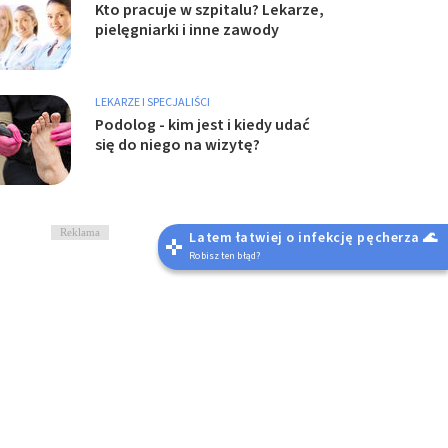
Kto pracuje w szpitalu? Lekarze,
pielęgniarki i inne zawody
LEKARZE I SPECJALIŚCI
Podolog - kim jest i kiedy udać
się do niego na wizytę?
Reklama
Latem łatwiej o infekcję pęcherza 🌊
Robisz ten błąd?