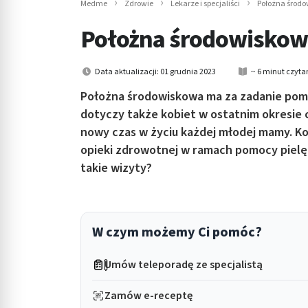
Medme
Zdrowie
Lekarze i specjaliści
Położna środow
in submenu: Wellness
Położna środowiskowa 
Data aktualizacji: 01 grudnia 2023
~ 6 minut czyta
Położna środowiskowa ma za zadanie pom
dotyczy także kobiet w ostatnim okresie c
nowy czas w życiu każdej młodej mamy. K
opieki zdrowotnej w ramach pomocy pielęg
takie wizyty?
W czym możemy Ci pomóc?
Umów teleporadę ze specjalistą
Zamów e-receptę