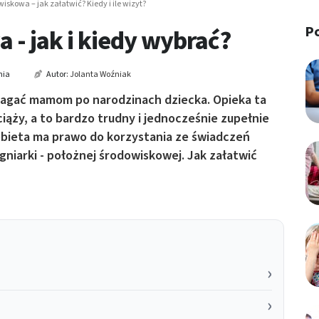
iskowa – jak załatwić? Kiedy i ile wizyt?
P
- jak i kiedy wybrać?
nia
Autor:
Jolanta Woźniak
agać mamom po narodzinach dziecka. Opieka ta
iąży, a to bardzo trudny i jednocześnie zupełnie
obieta ma prawo do korzystania ze świadczeń
niarki - położnej środowiskowej. Jak załatwić