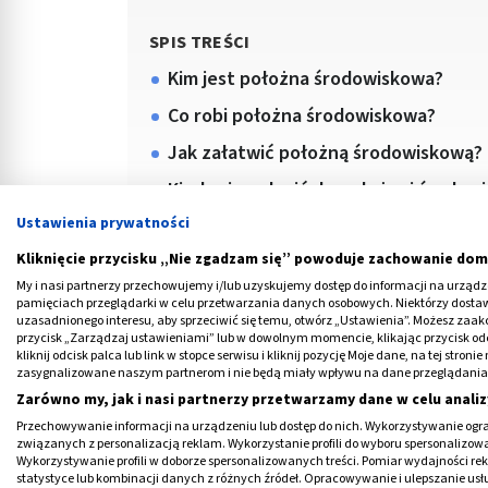
SPIS TREŚCI
Kim jest położna środowiskowa?
Co robi położna środowiskowa?
Jak załatwić położną środowiskową?
Kiedy się zgłosić do położnej środow
Ustawienia prywatności
Kliknięcie przycisku „Nie zgadzam się” powoduje zachowanie dom
My i nasi partnerzy przechowujemy i/lub uzyskujemy dostęp do informacji na urządzen
pamięciach przeglądarki w celu przetwarzania danych osobowych. Niektórzy dost
Ustawa z dnia 27 października 2017 r. o po
uzasadnionego interesu, aby sprzeciwić się temu, otwórz „Ustawienia”. Możesz zaa
przycisk „Zarządzaj ustawieniami” lub w dowolnym momencie, klikając przycisk od
2020.02.04) określa cele i organizacje pod
kliknij odcisk palca lub link w stopce serwisu i kliknij pozycję Moje dane, na tej str
odpowiedniej jakości świadczeń opieki zdr
zasygnalizowane naszym partnerom i nie będą miały wpływu na dane przeglądania
Zarówno my, jak i nasi partnerzy przetwarzamy dane w celu analiz
Koordynacja opieki zdrowotnej obejmuje ta
Przechowywanie informacji na urządzeniu lub dostęp do nich. Wykorzystywanie ogra
zdrowotnej (położna POZ), zwaną także po
związanych z personalizacją reklam. Wykorzystanie profili do wyboru spersonalizowany
Wykorzystywanie profili w doborze spersonalizowanych treści. Pomiar wydajności re
dokonanie wyboru tej pielęgniarki przez ma
statystyce lub kombinacji danych z różnych źródeł. Opracowywanie i ulepszanie us