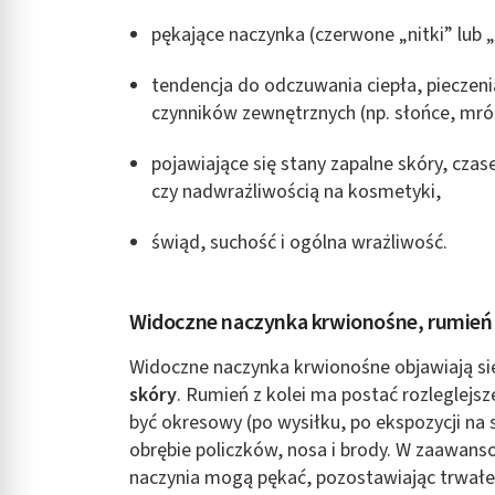
pękające naczynka (czerwone „nitki” lub 
tendencja do odczuwania ciepła, pieczenia
czynników zewnętrznych (np. słońce, mróz
pojawiające się stany zapalne skóry, cz
czy nadwrażliwością na kosmetyki,
świąd, suchość i ogólna wrażliwość.
Widoczne naczynka krwionośne, rumień
Widoczne naczynka krwionośne objawiają si
skóry
. Rumień z kolei ma postać rozleglejsz
być okresowy (po wysiłku, po ekspozycji na 
obrębie policzków, nosa i brody. W zaawans
naczynia mogą pękać, pozostawiając trwałe