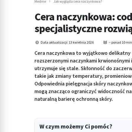
Medme
Jak wygląda cera naczynkowa?
in submenu: Wellness
Cera naczynkowa: codz
specjalistyczne rozwi
Data aktualizacji: 13 kwietnia 2026
~ ponad 10 min
Cera naczynkowa to wyjątkowo delikatny t
rozszerzonymi naczynkami krwionośnymi i
utrzymuje się stale. Skłonność do zaczer
takie jak zmiany temperatury, promieniowa
Odpowiednia pielęgnacja skóry naczynkow
mogą znacząco ograniczyć widoczność nac
naturalną barierę ochronną skóry.
W czym możemy Ci pomóc?