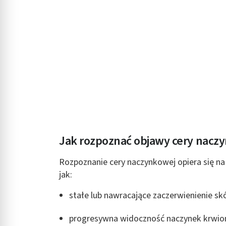
Rozumienie odbiorców dzięki statystyce lub kombinacji danych
Rozwój i ulepszanie usług
Wykorzystywanie ograniczonych danych do wyboru treści
Funkcje specjalne IAB:
Użycie dokładnych danych geolokalizacyjnych
Identyfikowanie urządzeń na podstawie aktywnie żądanych inf
Cele przetwarzania inne niż IAB:
Niezbędne
Jak rozpoznać objawy cery nacz
Wydajność (Performance)
Rozpoznanie cery naczynkowej opiera się n
jak:
Reklama / śledzenie
stałe lub nawracające zaczerwienienie skó
progresywna widoczność naczynek krwion