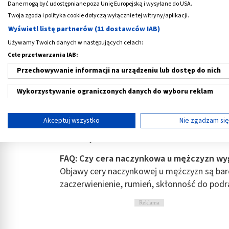
Cera naczynkowa to typ skóry, który wyróżn
Dane mogą być udostępniane poza Unię Europejską i wysyłane do USA.
krwionośnych, głównie na policzkach, nosie,
Twoja zgoda i polityka cookie dotyczą wyłącznie tej witryny/aplikacji.
jasna karnacja, skłonność do
rumienia na t
Wyświetl listę partnerów (11 dostawców IAB)
rozszerzone naczynka, które mogą pękać p
Używamy Twoich danych w następujących celach:
wewnętrznych.
Cele przetwarzania IAB:
Przechowywanie informacji na urządzeniu lub dostęp do nich
Skóra naczynkowa jest bardzo wrażliwa, cz
temperatury, wysiłek fizyczny, stres czy pik
Wykorzystywanie ograniczonych danych do wyboru reklam
podatność na podrażnienia oraz nieprzyjemn
większa u kobiet
, ale cera naczynkowa doty
Tworzenie profili w celu spersonalizowanych reklam
Akceptuj wszystko
Nie zgadzam si
szybka reakcja na promieniowanie UV oraz
Wykorzystanie profili do wyboru spersonalizowanych reklam
kosmetyków.
Tworzenie profili w celu personalizacji treści
FAQ: Czy cera naczynkowa u mężczyzn wygl
Objawy cery naczynkowej u mężczyzn są bar
Wykorzystywanie profili w celu doboru spersonalizowanych tre
zaczerwienienie, rumień, skłonność do podraż
Pomiar efektywności reklam
Reklama
Pomiar efektywności treści