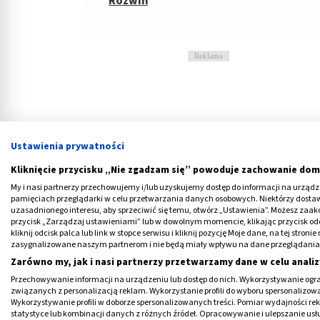
Reklama
Ustawienia prywatności
Kliknięcie przycisku „Nie zgadzam się” powoduje zachowanie dom
My i nasi partnerzy przechowujemy i/lub uzyskujemy dostęp do informacji na urządzen
pamięciach przeglądarki w celu przetwarzania danych osobowych. Niektórzy dost
uzasadnionego interesu, aby sprzeciwić się temu, otwórz „Ustawienia”. Możesz zaa
przycisk „Zarządzaj ustawieniami” lub w dowolnym momencie, klikając przycisk od
kliknij odcisk palca lub link w stopce serwisu i kliknij pozycję Moje dane, na tej str
zasygnalizowane naszym partnerom i nie będą miały wpływu na dane przeglądania
Zarówno my, jak i nasi partnerzy przetwarzamy dane w celu analiz
Przechowywanie informacji na urządzeniu lub dostęp do nich. Wykorzystywanie ogra
Czym jest i jak wygląda cera nac
związanych z personalizacją reklam. Wykorzystanie profili do wyboru spersonalizowany
Wykorzystywanie profili w doborze spersonalizowanych treści. Pomiar wydajności re
statystyce lub kombinacji danych z różnych źródeł. Opracowywanie i ulepszanie us