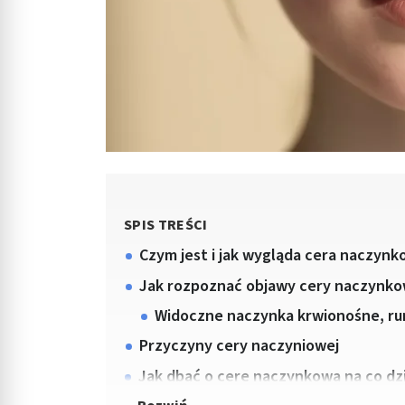
SPIS TREŚCI
Czym jest i jak wygląda cera naczyn
Jak rozpoznać objawy cery naczynko
Widoczne naczynka krwionośne, r
Przyczyny cery naczyniowej
Jak dbać o cerę naczynkową na co dz