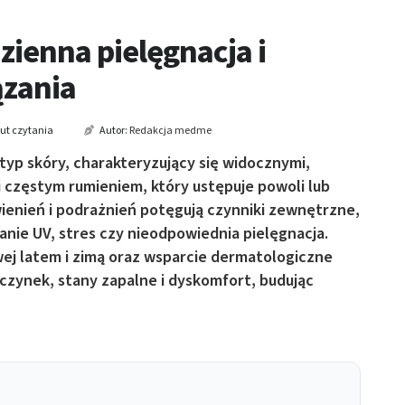
ienna pielęgnacja i
ązania
ut czytania
Autor:
Redakcja medme
yp skóry, charakteryzujący się widocznymi,
 częstym rumieniem, który ustępuje powoli lub
wienień i podrażnień potęgują czynniki zewnętrzne,
nie UV, stres czy nieodpowiednia pielęgnacja.
ej latem i zimą oraz wsparcie dermatologiczne
zynek, stany zapalne i dyskomfort, budując