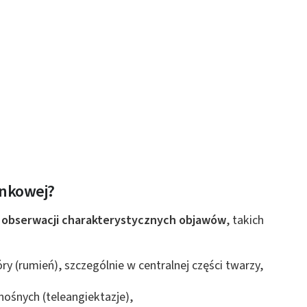
 z różnych źródeł
ormacji
ynkowej?
a
obserwacji charakterystycznych objawów
, takich
ry (rumień), szczególnie w centralnej części twarzy,
ośnych (teleangiektazje),