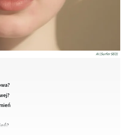
AI (Surfer SEO)
kowa?
wej?
umień
ień?