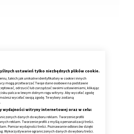
yślnych ustawień tylko niezbędnych plików cookie.
iu, takich jak unikalne identyfikatory w cookie i innych
awcy mogą przetwarzać Twoje dane osobowe na podstawie
kceptować, odrzucić lub zarządzać swoimi ustawieniami, klikając
cisku palca w lewym dolnym rogu witryny. Aby wycofać zgodę
onie możesz wycofać swoją zgodę. Te wybory zostaną
.
y wydajności witryny internetowej oraz w celu:
niczonych danych do wyboru reklam. Tworzenie profili
zynkowa?
ch reklam. Tworzenie profili z myślą o personalizacji treści.
klam. Pomiar wydajności treści. Poznawanie odbiorców dzięki
ług. Wykorzystywanie ograniczonych danych do wyboru treści.