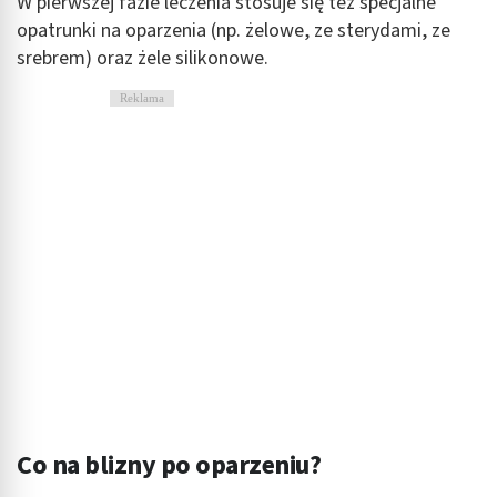
W pierwszej fazie leczenia stosuje się też specjalne
Identyfikowanie urządzeń na podstawie
aktywnie żądanych informacji
opatrunki na oparzenia (np. żelowe, ze sterydami, ze
srebrem) oraz żele silikonowe.
Cele przetwarzania inne niż IAB:
Niezbędne
Reklama
Wydajność (Performance)
Reklama / śledzenie
Co na blizny po oparzeniu?