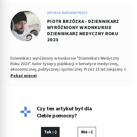
ARTYKUŁ NAPISANY PRZEZ
PIOTR BRZÓZKA - DZIENNIKARZ
WYRÓŻNIONY W KONKURSIE
DZIENNIKARZ MEDYCZNY ROKU
2023
Dziennikarz wyróżniony w konkursie "Dziennikarz Medyczny
Roku 2023". Autor tysięcy publikacji o tematyce medycznej,
ekonomicznej, politycznej i społecznej. Przez 15 lat związany z
Dziennikiem Łódzkim i Polska TheTimes. Z wykształcenia
Pokaż więcej
socjolog stosunków politycznych, absolwent Wydziału
Ekonomiczno-Socjologicznego Uniwersytetu Łódzkiego. Po
godzinach fotografuje, projektuje, maluje, tworzy muzykę.
Czy ten artykuł był dla
Ciebie pomocny?
Tak :-)
Nie :-(