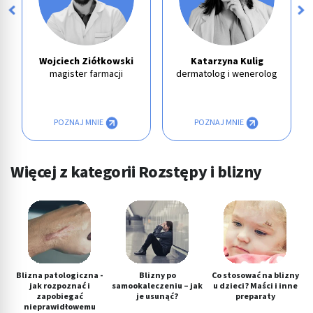
Wojciech Ziółkowski
Katarzyna Kulig
magister farmacji
dermatolog i wenerolog
POZNAJ MNIE
POZNAJ MNIE
Więcej z kategorii Rozstępy i blizny
Blizna patologiczna -
Blizny po
Co stosować na blizny
jak rozpoznać i
samookaleczeniu – jak
u dzieci? Maści i inne
zapobiegać
je usunąć?
preparaty
nieprawidłowemu