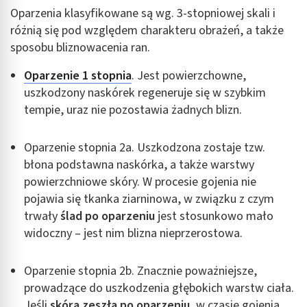
Oparzenia klasyfikowane są wg. 3-stopniowej skali i
różnią się pod względem charakteru obrażeń, a także
sposobu bliznowacenia ran.
Oparzenie 1 stopnia
. Jest powierzchowne,
uszkodzony naskórek regeneruje się w szybkim
tempie, uraz nie pozostawia żadnych blizn.
Oparzenie stopnia 2a. Uszkodzona zostaje tzw.
błona podstawna naskórka, a także warstwy
powierzchniowe skóry. W procesie gojenia nie
pojawia się tkanka ziarninowa, w związku z czym
trwały
ślad po oparzeniu
jest stosunkowo mało
widoczny – jest nim blizna nieprzerostowa.
Oparzenie stopnia 2b. Znacznie poważniejsze,
prowadzące do uszkodzenia głębokich warstw ciała.
Jeśli
skóra zeszła po oparzeniu
, w czasie gojenia