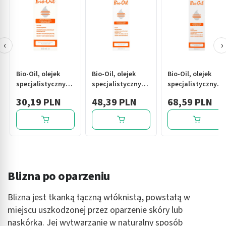
‹
›
Bio-Oil, olejek
Bio-Oil, olejek
Bio-Oil, olejek
specjalistyczny
specjalistyczny
specjalistyczny
na rozstępy i
na rozstępy i
na rozstępy i
30,19 PLN
48,39 PLN
68,59 PLN
blizny, 60 ml
blizny, 125 ml
blizny, 200 ml
Blizna po oparzeniu
Blizna jest tkanką łączną włóknistą, powstałą w
miejscu uszkodzonej przez oparzenie skóry lub
naskórka. Jej wytwarzanie w naturalny sposób