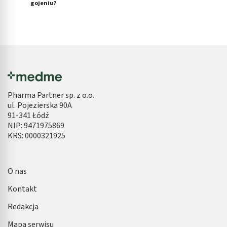
gojeniu?
Pharma Partner sp. z o.o.
ul. Pojezierska 90A
91-341 Łódź
NIP: 9471975869
KRS: 0000321925
O nas
Kontakt
Redakcja
Mapa serwisu