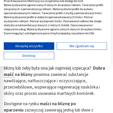
przypadku blizn 2. stopnia. Liczy się szybkość działania,
Przechowywanie informacji na urządzeniu lub dostęp do nich.
Wykorzystywanie ograniczonych danych do wyboru reklam. Tworzenie profili
a także trafny dobór środków do pielęgnacji. W
związanych z personalizacją reklam. Wykorzystanie profili do wyboru
pierwszej kolejności należy nie dopuścić do tego, by
spersonalizowanych reklam. Tworzenie profili z myślą o personalizacji treści.
Wykorzystywanie profili w doborze spersonalizowanych treści. Pomiar
uraz objął głębsze warstwy skóry. Dlatego niezwłocznie
wydajności reklam. Pomiar wydajności treści. Poznawanie odbiorców dzięki
statystyce lub kombinacji danych z różnych źródeł. Opracowywanie i
po oparzeniu należy newralgiczne miejsce silnie
ulepszanie usług. Wykorzystywanie ograniczonych danych do wyboru treści.
wyziębić, najlepiej za pomocą lodowatej wody, lodu lub
Dane mogą być udostępniane poza Unię Europejską i wysyłane do USA.
żelu chłodzącego. Pozwoli to zatrzymać penetrację
Twoja zgoda i polityka cookie dotyczą wyłącznie tej witryny/aplikacji.
tkanek przez ciepło, ratując je przed uszkodzeniem.
Wyświetl listę partnerów (11 dostawców IAB)
Akceptuj wszystko
Nie zgadzam się
Następnie przystępuje się do leczenia.
Używamy Twoich danych w następujących celach:
Dostosuj
Cele przetwarzania IAB:
Czym smarować oparzenie żeby nie było widocznej
Przechowywanie informacji na urządzeniu lub
blizny lub żeby była ona jak najmniej szpecąca?
Dobra
dostęp do nich
maść
na blizny
powinna zawierać substancje
nawilżające, natłuszczające i oczyszczające,
Wykorzystywanie ograniczonych danych do
wyboru reklam
przeciwbólowe, wspierające regenerację naskórka i
skóry oraz proces usuwania martwych komórek.
Tworzenie profili w celu spersonalizowanych
reklam
Dostępne na rynku
maści na bliznę po
oparzeniu
zazwyczaj zawierają jedną lub dwie z
Wykorzystanie profili do wyboru