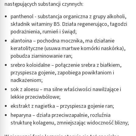
spersonalizowanych reklam
następujących substancji czynnych:
Tworzenie profili w celu personalizacji treści
panthenol - substancja organiczna z grupy alkoholi,
składnik witaminy B5. Działa regenerująco, łagodzi
Wykorzystywanie profili w celu doboru
podrażnienia, rumień i świąd;
spersonalizowanych treści
alantoina – pochodna mocznika, ma działanie
Pomiar efektywności reklam
keratolityczne (usuwa martwe komórki naskórka),
pobudza ziarninowanie ran;
Pomiar efektywności treści
srebro koloidalne – połączenie srebra z białkiem,
Rozumienie odbiorców dzięki statystyce lub
przyspiesza gojenie, zapobiega powikłaniom i
kombinacji danych z różnych źródeł
nadkażeniom;
Rozwój i ulepszanie usług
sok z aloesu – ma silne właściwości nawilżające i
lekkie przeciwbólowe;
Wykorzystywanie ograniczonych danych do
wyboru treści
ekstrakt z nagietka – przyspiesza gojenie ran;
heparyna – działa przeciwzapalnie, rozluźnia
Funkcje specjalne IAB:
strukturę kolagenu, zmniejszając widoczność blizny;
Użycie dokładnych danych geolokalizacyjnych