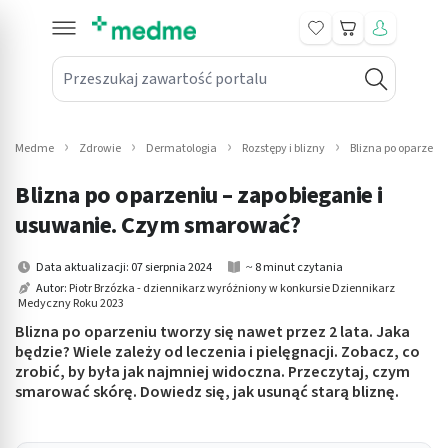
Koszyk
Przeszukaj zawartość portalu
in submenu: Leki na receptę
win submenu: Zdrowie
Medme
Zdrowie
Dermatologia
Rozstępy i blizny
Blizna po oparzeni
win submenu: Suplementy
Blizna po oparzeniu – zapobieganie i
win submenu: Mama i dziecko
usuwanie. Czym smarować?
win submenu: Kosmetyki
Data aktualizacji: 07 sierpnia 2024
~ 8 minut czytania
Autor:
Piotr Brzózka - dziennikarz wyróżniony w konkursie Dziennikarz
Medyczny Roku 2023
win submenu: Higiena
Blizna po oparzeniu tworzy się nawet przez 2 lata. Jaka
win submenu: Sprzęt medyczny
będzie? Wiele zależy od leczenia i pielęgnacji. Zobacz, co
zrobić, by była jak najmniej widoczna. Przeczytaj, czym
smarować skórę. Dowiedz się, jak usunąć starą bliznę.
win submenu: Intymne
win submenu: Wellness