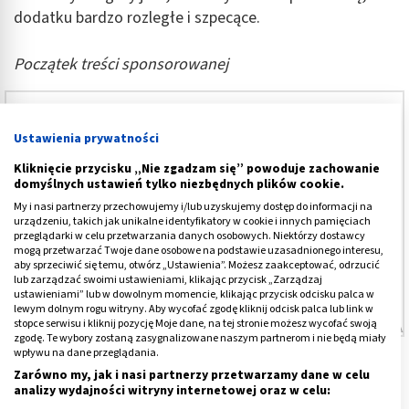
dodatku bardzo rozległe i szpecące.
Początek treści sponsorowanej
W przypadku nieestetycznych blizn pooparzeniowych,
powypadkowych czy pooperacyjnych warto sięgnąć
Ustawienia prywatności
po
lek w formie żelu
dostępny w aptekach. Preparat,
Kliknięcie przycisku „Nie zgadzam się” powoduje zachowanie
zawiera substancje czynne, takie jak heparyna,
domyślnych ustawień tylko niezbędnych plików cookie.
allantoina i wyciąg z cebuli. Współdziałanie tych
My i nasi partnerzy przechowujemy i/lub uzyskujemy dostęp do informacji na
urządzeniu, takich jak unikalne identyfikatory w cookie i innych pamięciach
składników w szczególności reguluje syntezę kolagenu,
przeglądarki w celu przetwarzania danych osobowych. Niektórzy dostawcy
będącego głównym białkiem tkanki łącznej, co
mogą przetwarzać Twoje dane osobowe na podstawie uzasadnionego interesu,
aby sprzeciwić się temu, otwórz „Ustawienia”. Możesz zaakceptować, odrzucić
pozytywnie wpływa na wygląd i sposób gojenia
lub zarządzać swoimi ustawieniami, klikając przycisk „Zarządzaj
uszkodzonej skóry. Jeśli chcesz pozbyć się blizny
kliknij
ustawieniami” lub w dowolnym momencie, klikając przycisk odcisku palca w
lewym dolnym rogu witryny. Aby wycofać zgodę kliknij odcisk palca lub link w
tutaj
.
stopce serwisu i kliknij pozycję Moje dane, na tej stronie możesz wycofać swoją
zgodę. Te wybory zostaną zasygnalizowane naszym partnerom i nie będą miały
wpływu na dane przeglądania.
Koniec treści sponsorowanej
Zarówno my, jak i nasi partnerzy przetwarzamy dane w celu
Stosunkowo najwięcej więc można zyskać lub stracić w
analizy wydajności witryny internetowej oraz w celu: