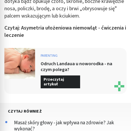
dotyka bądź opukuje czoło, skronie, boczne krawędzie
nosa, policzki, brodę, a oczy i brwi „obrysowuje się”
palcem wskazującym lub kciukiem.
Czytaj: Asymetria ułożeniowa niemowląt - ćwiczenia i
leczenie
PARENTING
Odruch Landaua u noworodka - na
czym polega?
Przeczytaj
artykuł
CZYTAJ RÓWNIEŻ
Masaż skóry głowy - jak wpływa na zdrowie? Jak
wykonać?