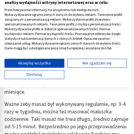
analizy wydajności witryny internetowej oraz w celu:
Przechowywanie informacji na urządzeniu lub dostęp do nich.
Wykorzystywanie ograniczonych danych do wyboru reklam. Tworzenie profili
związanych z personalizacją reklam. Wykorzystanie profili do wyboru
spersonalizowanych reklam. Tworzenie profili z myślą o personalizacji treści.
Wykorzystywanie profili w doborze spersonalizowanych treści. Pomiar
wydajności reklam. Pomiar wydajności treści. Poznawanie odbiorców dzięki
statystyce lub kombinacji danych z różnych źródeł. Opracowywanie i
Masaż Shantala - od kiedy?
ulepszanie usług. Wykorzystywanie ograniczonych danych do wyboru treści.
Dane mogą być udostępniane poza Unię Europejską i wysyłane do USA.
Od kiedy można stosować u niemowląt masaż metodą
Twoja zgoda i polityka cookie dotyczą wyłącznie tej witryny/aplikacji.
Shantala?
Można go wykonywać już u malutkich
Wyświetl listę partnerów (11 dostawców IAB)
Akceptuj wszystko
Nie zgadzam się
dzieci, nawet kilkutygodniowych
. Niektóre źródła
Używamy Twoich danych w następujących celach:
Dostosuj
podają, że dziecko powinno mieć ukończone co
Cele przetwarzania IAB:
najmniej cztery tygodnie, inne – że chociaż dwa
Przechowywanie informacji na urządzeniu lub
miesiące.
dostęp do nich
Ważne żeby masaż był wykonywany regularnie, np. 3-4
Wykorzystywanie ograniczonych danych do
wyboru reklam
razy w tygodniu, można też masować maluszka
codziennie. Taki masaż nie trwa długo, średnio zajmuje
Tworzenie profili w celu spersonalizowanych
od 5-15 minut. Bezpośrednio po jego przeprowadzeniu
reklam