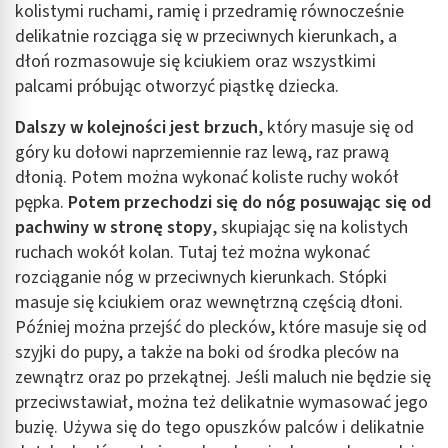
kolistymi ruchami, ramię i przedramię równocześnie
delikatnie rozciąga się w przeciwnych kierunkach, a
dłoń rozmasowuje się kciukiem oraz wszystkimi
palcami próbując otworzyć piąstkę dziecka.
Dalszy w kolejności jest brzuch
, który masuje się od
góry ku dołowi naprzemiennie raz lewą, raz prawą
dłonią. Potem można wykonać koliste ruchy wokół
pępka.
Potem przechodzi się do nóg posuwając się od
pachwiny w stronę stopy
, skupiając się na kolistych
ruchach wokół kolan. Tutaj też można wykonać
rozciąganie nóg w przeciwnych kierunkach. Stópki
masuje się kciukiem oraz wewnętrzną częścią dłoni.
Później można przejść do plecków, które masuje się od
szyjki do pupy, a także na boki od środka pleców na
zewnątrz oraz po przekątnej. Jeśli maluch nie będzie się
przeciwstawiał, można też delikatnie wymasować jego
buzię. Używa się do tego opuszków palców i delikatnie