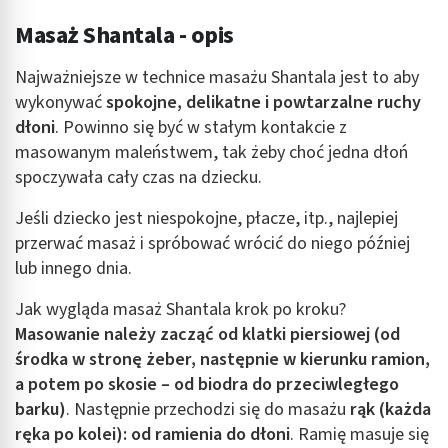
Masaż Shantala - opis
Identyfikowanie urządzeń na podstawie
aktywnie żądanych informacji
Najważniejsze w technice masażu Shantala jest to aby
Cele przetwarzania inne niż IAB:
wykonywać
spokojne, delikatne i powtarzalne ruchy
Niezbędne
dłoni
. Powinno się być w stałym kontakcie z
masowanym maleństwem, tak żeby choć jedna dłoń
Wydajność (Performance)
spoczywała cały czas na dziecku.
Reklama / śledzenie
Jeśli dziecko jest niespokojne, płacze, itp., najlepiej
przerwać masaż i spróbować wrócić do niego później
lub innego dnia.
Jak wygląda masaż Shantala krok po kroku?
Masowanie należy zacząć od klatki piersiowej (od
środka w stronę żeber, następnie w kierunku ramion,
a potem po skosie – od biodra do przeciwległego
barku)
. Następnie przechodzi się do masażu
rąk (każda
ręka po kolei): od ramienia do dłoni
. Ramię masuje się