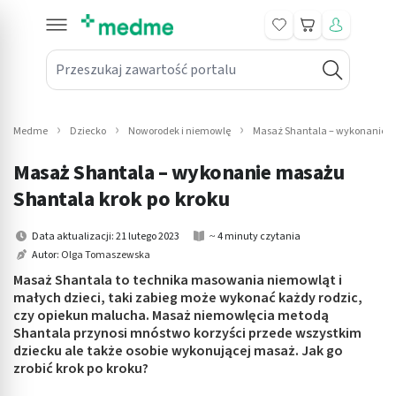
Koszyk
Przeszukaj zawartość portalu
in submenu: Leki na receptę
win submenu: Zdrowie
Medme
Dziecko
Noworodek i niemowlę
Masaż Shantala – wykonanie m
win submenu: Suplementy
Masaż Shantala – wykonanie masażu
win submenu: Mama i dziecko
Shantala krok po kroku
win submenu: Kosmetyki
Data aktualizacji: 21 lutego 2023
~ 4 minuty czytania
Autor:
Olga Tomaszewska
win submenu: Higiena
Masaż Shantala to technika masowania niemowląt i
małych dzieci, taki zabieg może wykonać każdy rodzic,
win submenu: Sprzęt medyczny
czy opiekun malucha. Masaż niemowlęcia metodą
Shantala przynosi mnóstwo korzyści przede wszystkim
win submenu: Intymne
dziecku ale także osobie wykonującej masaż. Jak go
zrobić krok po kroku?
win submenu: Wellness