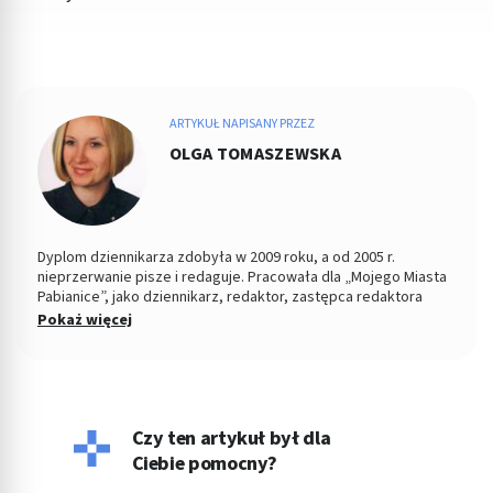
ARTYKUŁ NAPISANY PRZEZ
OLGA TOMASZEWSKA
Dyplom dziennikarza zdobyła w 2009 roku, a od 2005 r.
nieprzerwanie pisze i redaguje. Pracowała dla „Mojego Miasta
Pabianice”, jako dziennikarz, redaktor, zastępca redaktora
naczelnego i PR-owiec, współpracowała z „Nowym Życiem
Pokaż więcej
Pabianic" i licznymi portalami o tematyce zdrowotnej, tworząc
dla tych podmiotów artykuły. Jej konikiem jest tworzenie
treści z zakresu profilaktyki zdrowia, szeroko pojętej
psychologii oraz pediatrii. Jeśli nie pisze, wygina się na macie
ćwicząc hatha jogę jako nauczyciel i dozgonny uczeń.
Czy ten artykuł był dla
Ciebie pomocny?