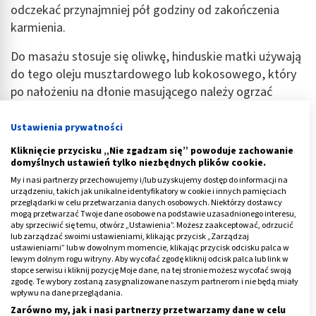
odczekać przynajmniej pół godziny od zakończenia
karmienia.
Do masażu stosuje się oliwkę, hinduskie matki używają
do tego oleju musztardowego lub kokosowego, który
po nałożeniu na dłonie masującego należy ogrzać
pocierając ręką o rękę. Warto uprzednio zatem umyć
starannie dłonie w ciepłej wodzie.
Ustawienia prywatności
Kliknięcie przycisku „Nie zgadzam się” powoduje zachowanie
Przeczytaj: Masaż wirowy kończyn
domyślnych ustawień tylko niezbędnych plików cookie.
My i nasi partnerzy przechowujemy i/lub uzyskujemy dostęp do informacji na
Reklama
urządzeniu, takich jak unikalne identyfikatory w cookie i innych pamięciach
przeglądarki w celu przetwarzania danych osobowych. Niektórzy dostawcy
mogą przetwarzać Twoje dane osobowe na podstawie uzasadnionego interesu,
aby sprzeciwić się temu, otwórz „Ustawienia”. Możesz zaakceptować, odrzucić
lub zarządzać swoimi ustawieniami, klikając przycisk „Zarządzaj
ustawieniami” lub w dowolnym momencie, klikając przycisk odcisku palca w
lewym dolnym rogu witryny. Aby wycofać zgodę kliknij odcisk palca lub link w
stopce serwisu i kliknij pozycję Moje dane, na tej stronie możesz wycofać swoją
zgodę. Te wybory zostaną zasygnalizowane naszym partnerom i nie będą miały
wpływu na dane przeglądania.
Zarówno my, jak i nasi partnerzy przetwarzamy dane w celu