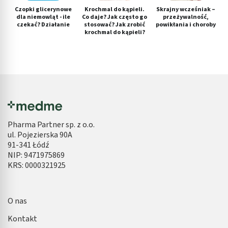
Czopki glicerynowe
Krochmal do kąpieli.
Skrajny wcześniak –
dla niemowląt - ile
Co daje? Jak często go
przeżywalność,
czekać? Działanie
stosować? Jak zrobić
powikłania i choroby
krochmal do kąpieli?
Pharma Partner sp. z o.o.
ul. Pojezierska 90A
91-341 Łódź
NIP: 9471975869
KRS: 0000321925
O nas
Kontakt