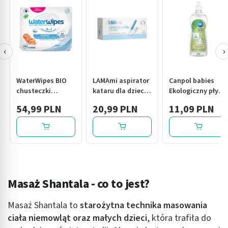
‹
›
WaterWipes BIO
LAMAmi aspirator
Canpol babies
chusteczki
kataru dla dzieci i
Ekologiczny płyn
nawilżane dla
niemowląt
do mycia
54,99 PLN
20,99 PLN
11,09 PLN
noworodków i
smoczków i
niemowląt 240
butelek 500 ml
sztuk (4x60)
Masaż Shantala - co to jest?
Masaż Shantala to
starożytna technika masowania
ciała niemowląt oraz małych dzieci
, która trafiła do