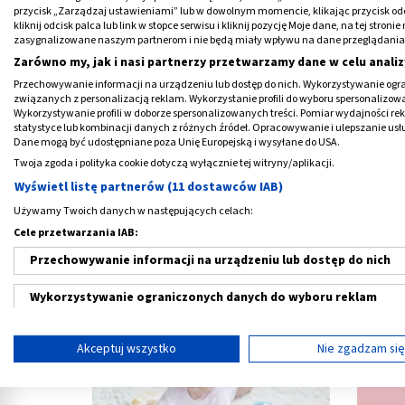
przycisk „Zarządzaj ustawieniami” lub w dowolnym momencie, klikając przycisk od
kliknij odcisk palca lub link w stopce serwisu i kliknij pozycję Moje dane, na tej str
Skala Apgar - co ocenia i co oznaczają
Kan
zasygnalizowane naszym partnerom i nie będą miały wpływu na dane przeglądania
punkty? Interpretacja
Zarówno my, jak i nasi partnerzy przetwarzamy dane w celu analiz
Przechowywanie informacji na urządzeniu lub dostęp do nich. Wykorzystywanie ogra
związanych z personalizacją reklam. Wykorzystanie profili do wyboru spersonalizowany
Wykorzystywanie profili w doborze spersonalizowanych treści. Pomiar wydajności re
statystyce lub kombinacji danych z różnych źródeł. Opracowywanie i ulepszanie us
Dane mogą być udostępniane poza Unię Europejską i wysyłane do USA.
Twoja zgoda i polityka cookie dotyczą wyłącznie tej witryny/aplikacji.
Wyświetl listę partnerów (11 dostawców IAB)
Używamy Twoich danych w następujących celach:
Cele przetwarzania IAB:
Przechowywanie informacji na urządzeniu lub dostęp do nich
Wzmożone napięcie mięśniowe - kiedy
Ciemi
mija? Objawy i ćwiczenia
Wykorzystywanie ograniczonych danych do wyboru reklam
Tworzenie profili w celu spersonalizowanych reklam
Akceptuj wszystko
Nie zgadzam si
Wykorzystanie profili do wyboru spersonalizowanych reklam