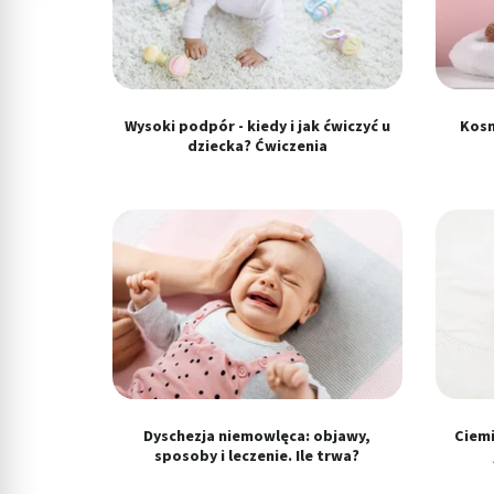
Tworzenie profili w celu personalizacji treści
Wykorzystywanie profili w celu doboru spersonalizowanych tre
Pomiar efektywności reklam
Wysoki podpór - kiedy i jak ćwiczyć u
Kosm
Pomiar efektywności treści
dziecka? Ćwiczenia
Rozumienie odbiorców dzięki statystyce lub kombinacji danych
Rozwój i ulepszanie usług
Wykorzystywanie ograniczonych danych do wyboru treści
Funkcje specjalne IAB:
Użycie dokładnych danych geolokalizacyjnych
Identyfikowanie urządzeń na podstawie aktywnie żądanych inf
Cele przetwarzania inne niż IAB:
Dyschezja niemowlęca: objawy,
Ciemi
sposoby i leczenie. Ile trwa?
Niezbędne