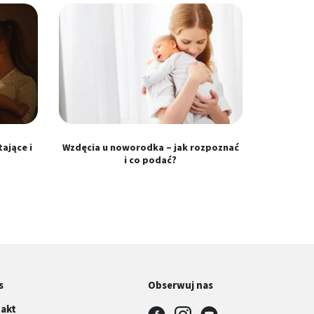
ające i
Wzdęcia u noworodka – jak rozpoznać
i co podać?
s
Obserwuj nas
akt