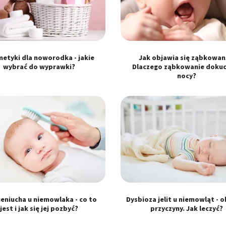
ści
etyki dla noworodka - jakie
Jak objawia się ząbkowan
wybrać do wyprawki?
Dlaczego ząbkowanie doku
nocy?
 z różnych źródeł
ormacji
eniucha u niemowlaka - co to
Dysbioza jelit u niemowląt - o
jest i jak się jej pozbyć?
przyczyny. Jak leczyć?