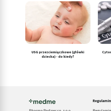
Wydajność (Performance)
Reklama / śledzenie
USG przezciemiączkowe (główki
Cytom
dziecka) - do kiedy?
Regulami
Pharma Partner sp. z o.o.
Regulamin