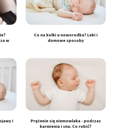
ie?
Co na kolki u noworodka? Leki i
cza w
domowe sposoby
bjawy i
Prężenie się niemowlaka - podczas
karmienia i snu. Co robić?