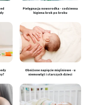
zed
Pielęgnacja noworodka - codzienna
dy
higiena krok po kroku
iedy
Obniżone napięcie mięśniowe - u
wy?
niemowląt i starszych dzieci