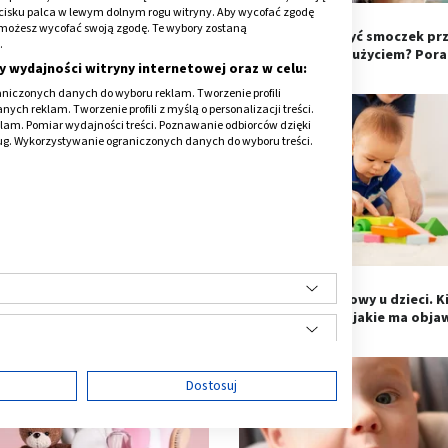
cisku palca w lewym dolnym rogu witryny. Aby wycofać zgodę
onie możesz wycofać swoją zgodę. Te wybory zostaną
gurowanie - na czym polega
Jak wyparzyć smoczek pr
.
kontakt skóra do skóry?
pierwszym użyciem? Pora
y wydajności witryny internetowej oraz w celu:
niczonych danych do wyboru reklam. Tworzenie profili
ch reklam. Tworzenie profili z myślą o personalizacji treści.
klam. Pomiar wydajności treści. Poznawanie odbiorców dzięki
ług. Wykorzystywanie ograniczonych danych do wyboru treści.
ączko - zapadnięte i wypukłe.
Skok rozwojowy u dzieci. K
Kiedy zarasta?
występuje i jakie ma obja
ę
Dostosuj