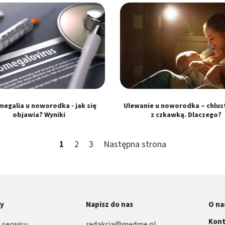
egalia u noworodka - jak się
Ulewanie u noworodka – chlust
objawia? Wyniki
z czkawką. Dlaczego?
1
2
3
Następna strona
ny
Napisz do nas
O na
Kont
 serwisu
redakcja@medme.pl