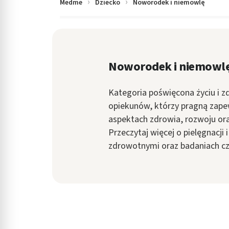
Medme
Dziecko
Noworodek i niemowlę
in submenu: Wellness
Noworodek i niemowl
Kategoria poświęcona życiu i zd
opiekunów, którzy pragną zapew
aspektach zdrowia, rozwoju ora
Przeczytaj więcej o pielęgnacji
zdrowotnymi oraz badaniach cz