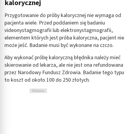
kalorycznej
Tworzenie profili w celu personalizacji treści
Przygotowanie do próby kalorycznej nie wymaga od
Wykorzystywanie profili w celu doboru
spersonalizowanych treści
pacjenta wiele. Przed poddaniem się badaniu
videonystagmografii lub elektronystagmografii,
Pomiar efektywności reklam
elementem których jest próba kaloryczna, pacjent nie
może jeść. Badanie musi być wykonane na czczo.
Pomiar efektywności treści
Aby wykonać próbę kaloryczną błędnika należy mieć
Rozumienie odbiorców dzięki statystyce lub
kombinacji danych z różnych źródeł
skierowanie od lekarza, ale nie jest ona refundowana
przez Narodowy Fundusz Zdrowia. Badanie tego typu
Rozwój i ulepszanie usług
to koszt od około 100 do 250 złotych.
Wykorzystywanie ograniczonych danych do
Reklama
wyboru treści
Funkcje specjalne IAB:
Użycie dokładnych danych geolokalizacyjnych
Identyfikowanie urządzeń na podstawie
aktywnie żądanych informacji