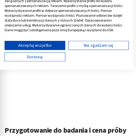
związanych z personalizacją reklam. Wykorzystanie profili do wyboru
spersonalizowanych reklam. Tworzenie profili z myślą o personalizacji treści.
W takim przypadku wynik badania może zostać
Wykorzystywanie profili w doborze spersonalizowanych treści. Pomiar
wydajności reklam. Pomiar wydajności treści. Poznawanie odbiorców dzięki
zniekształcony.
statystyce lub kombinacji danych z różnych źródeł. Opracowywanie i
ulepszanie usług. Wykorzystywanie ograniczonych danych do wyboru treści.
Dane mogą być udostępniane poza Unię Europejską i wysyłane do USA.
Reklama
Twoja zgoda i polityka cookie dotyczą wyłącznie tej witryny/aplikacji.
Wyświetl listę partnerów (11 dostawców IAB)
Akceptuj wszystko
Nie zgadzam się
Używamy Twoich danych w następujących celach:
Dostosuj
Cele przetwarzania IAB:
Przechowywanie informacji na urządzeniu lub
dostęp do nich
Wykorzystywanie ograniczonych danych do
wyboru reklam
Tworzenie profili w celu spersonalizowanych
reklam
Wykorzystanie profili do wyboru
spersonalizowanych reklam
Przygotowanie do badania i cena próby