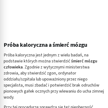
Cele przetwarzania inne niż IAB:
Niezbędne
Wydajność (Performance)
Reklama / śledzenie
Próba kaloryczna a śmierć mózgu
Próba kaloryczna jest jednym z wielu badań, na
podstawie których można stwierdzić
śmierć mózgu
człowieka
. Zgodnie z wytycznymi ministerstwa
zdrowia, aby stwierdzić zgon, ordynator
oddziału/szpitala lub upoważniony przez niego
specjalista, musi zbadać i potwierdzić brak odruchów
pionowych gałek ocznych przy wlewaniu do ucha zimnej
wody.
Przy tej procedurze sprawdza się też nieobecność