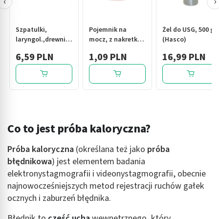
‹
›
Szpatulki,
Pojemnik na
Żel do USG, 500 g
laryngol.,drewniane,
mocz, z nakretką,
(Hasco)
niesterylne,
jałowy,(El-Comp),
6,59 PLN
1,09 PLN
16,99 PLN
(Zarys),100 szt
120 ml
Co to jest próba kaloryczna?
Próba kaloryczna
(określana też jako
próba
błędnikowa
) jest elementem badania
elektronystagmografii i videonystagmografii, obecnie
najnowocześniejszych metod rejestracji ruchów gałek
ocznych i zaburzeń błędnika.
Błędnik to
część ucha
wewnętrznego, który