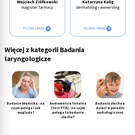
Wojciech Ziółkowski
Katarzyna Kulig
magister farmacji
dermatolog i wenerolog
POZNAJ MNIE
POZNAJ MNIE
Więcej z kategorii Badania
laryngologicze
Badanie błędnika - na
Audiometria tonalna
Badania słuchu u
czym polega i jak
(test PTA) - na czym
dzieci w poradni
wygląda?
polega to badanie
audiologicznej
słuchu?