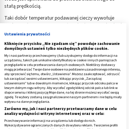
stałą prędkością.
Taki dobór temperatur podawanej cieczy wywołuje
szok termiczny
, a zaraz po nim u badanego
pojawia się
oczopląs
, czyli mimowolne drgania gałki ocznej. Szczyt
Ustawienia prywatności
wywoczopląsu podczas próby kalorycznej najczęściej
Kliknięcie przycisku „Nie zgadzam się” powoduje zachowanie
odnotowywany jest pomiędzy 60 a 80 sekundą
domyślnych ustawień tylko niezbędnych plików cookie.
badania.
My i nasi partnerzy przechowujemy i/lub uzyskujemy dostęp do informacji na
urządzeniu, takich jak unikalne identyfikatory w cookie i innych pamięciach
Podczas drażnienia błędnika i wywoływania oczopląsu
przeglądarki w celu przetwarzania danych osobowych. Niektórzy dostawcy
mogą przetwarzać Twoje dane osobowe na podstawie uzasadnionego interesu,
mogą pojawić się skutki uboczne. Pacjent może
aby sprzeciwić się temu, otwórz „Ustawienia”. Możesz zaakceptować, odrzucić
lub zarządzać swoimi ustawieniami, klikając przycisk „Zarządzaj
odczuwać: dyskomfort, nudności czy zawroty głowy.
ustawieniami” lub w dowolnym momencie, klikając przycisk odcisku palca w
lewym dolnym rogu witryny. Aby wycofać zgodę kliknij odcisk palca lub link w
W trakcie próby błędnikowej chory może też
stopce serwisu i kliknij pozycję Moje dane, na tej stronie możesz wycofać swoją
zgodę. Te wybory zostaną zasygnalizowane naszym partnerom i nie będą miały
wymiotować. W związku z tym, że w ramach badania
wpływu na dane przeglądania.
do uszu pacjenta wlewa się wodę (ciepłą i zimną), próba
Zarówno my, jak i nasi partnerzy przetwarzamy dane w celu
kaloryczna nie może być przeprowadzana u pacjentów
analizy wydajności witryny internetowej oraz w celu:
ze stanem zapalnym ucha (zewnętrznego i
Przechowywanie informacji na urządzeniu lub dostęp do nich.
Wykorzystywanie ograniczonych danych do wyboru reklam. Tworzenie profili
środkowego).