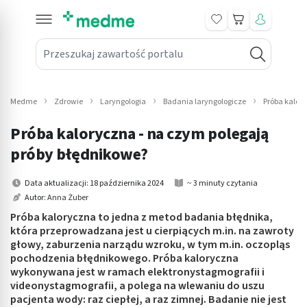
Koszyk
Przeszukaj zawartość portalu
in submenu: Leki na receptę
win submenu: Zdrowie
Medme
Zdrowie
Laryngologia
Badania laryngologicze
Próba kalory
win submenu: Suplementy
Próba kaloryczna - na czym polegają
win submenu: Mama i dziecko
próby błędnikowe?
win submenu: Kosmetyki
Data aktualizacji: 18 października 2024
~ 3 minuty czytania
Autor:
Anna Żuber
win submenu: Higiena
Próba kaloryczna to jedna z metod badania błędnika,
która przeprowadzana jest u cierpiących m.in. na zawroty
win submenu: Sprzęt medyczny
głowy, zaburzenia narządu wzroku, w tym m.in. oczopląs
pochodzenia błędnikowego. Próba kaloryczna
win submenu: Intymne
wykonywana jest w ramach elektronystagmografii i
videonystagmografii, a polega na wlewaniu do uszu
pacjenta wody: raz ciepłej, a raz zimnej. Badanie nie jest
win submenu: Wellness