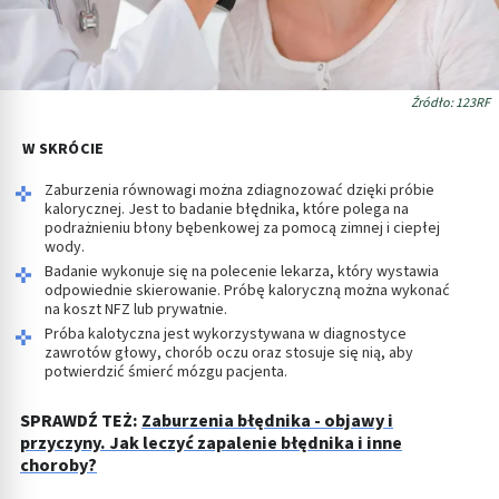
Źródło: 123RF
W SKRÓCIE
Zaburzenia równowagi można zdiagnozować dzięki próbie
kalorycznej. Jest to badanie błędnika, które polega na
podrażnieniu błony bębenkowej za pomocą zimnej i ciepłej
wody.
Badanie wykonuje się na polecenie lekarza, który wystawia
odpowiednie skierowanie. Próbę kaloryczną można wykonać
na koszt NFZ lub prywatnie.
Próba kalotyczna jest wykorzystywana w diagnostyce
zawrotów głowy, chorób oczu oraz stosuje się nią, aby
potwierdzić śmierć mózgu pacjenta.
SPRAWDŹ TEŻ:
Zaburzenia błędnika - objawy i
przyczyny. Jak leczyć zapalenie błędnika i inne
choroby?