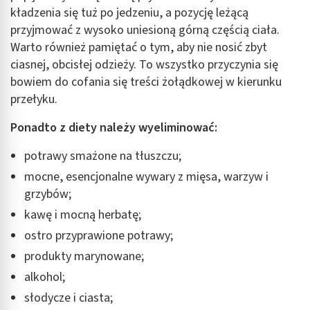
Użycie dokładnych danych geolokalizacyjnych
kładzenia się tuż po jedzeniu, a pozycję leżącą
przyjmować z wysoko uniesioną górną częścią ciała.
Identyfikowanie urządzeń na podstawie
aktywnie żądanych informacji
Warto również pamiętać o tym, aby nie nosić zbyt
ciasnej, obcisłej odzieży. To wszystko przyczynia się
Cele przetwarzania inne niż IAB:
bowiem do cofania się treści żołądkowej w kierunku
Niezbędne
przełyku.
Wydajność (Performance)
Ponadto z diety należy wyeliminować:
Reklama / śledzenie
potrawy smażone na tłuszczu;
mocne, esencjonalne wywary z mięsa, warzyw i
grzybów;
kawę i mocną herbatę;
ostro przyprawione potrawy;
produkty marynowane;
alkohol;
słodycze i ciasta;