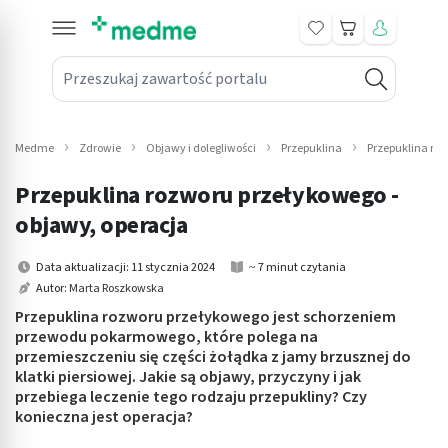
Koszyk
Przeszukaj zawartość portalu
in submenu: Leki na receptę
win submenu: Zdrowie
Medme
Zdrowie
Objawy i dolegliwości
Przepuklina
Przepuklina ro
win submenu: Suplementy
Przepuklina rozworu przełykowego -
win submenu: Mama i dziecko
objawy, operacja
win submenu: Kosmetyki
Data aktualizacji: 11 stycznia 2024
~ 7 minut czytania
Autor:
Marta Roszkowska
win submenu: Higiena
Przepuklina rozworu przełykowego jest schorzeniem
przewodu pokarmowego, które polega na
win submenu: Sprzęt medyczny
przemieszczeniu się części żołądka z jamy brzusznej do
klatki piersiowej. Jakie są objawy, przyczyny i jak
win submenu: Intymne
przebiega leczenie tego rodzaju przepukliny? Czy
konieczna jest operacja?
win submenu: Wellness