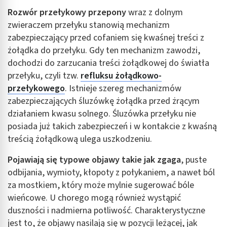
Rozwór przełykowy przepony
wraz z dolnym
zwieraczem przełyku stanowią mechanizm
zabezpieczający przed cofaniem się kwaśnej treści z
żołądka do przełyku. Gdy ten mechanizm zawodzi,
dochodzi do zarzucania treści żołądkowej do światła
przełyku, czyli tzw.
refluksu żołądkowo-
przełykowego
. Istnieje szereg mechanizmów
zabezpieczających śluzówkę żołądka przed żrącym
działaniem kwasu solnego. Śluzówka przełyku nie
posiada już takich zabezpieczeń i w kontakcie z kwaśną
treścią żołądkową ulega uszkodzeniu.
Pojawiają się typowe objawy takie jak zgaga
, puste
odbijania, wymioty, kłopoty z połykaniem, a nawet ból
za mostkiem, który może mylnie sugerować bóle
wieńcowe. U chorego mogą również wystąpić
duszności i nadmierna potliwość. Charakterystyczne
jest to, że objawy nasilają się w pozycji leżącej, jak