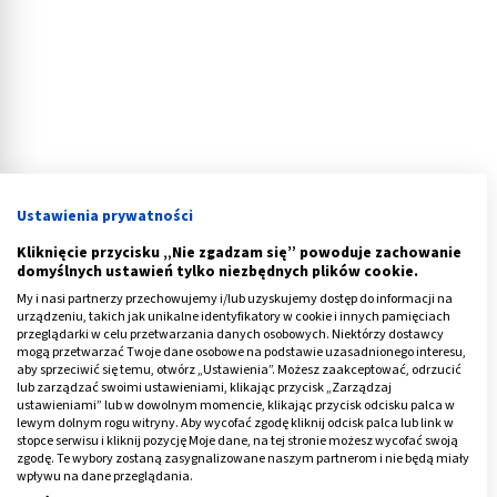
Ustawienia prywatności
Kliknięcie przycisku „Nie zgadzam się” powoduje zachowanie
domyślnych ustawień tylko niezbędnych plików cookie.
My i nasi partnerzy przechowujemy i/lub uzyskujemy dostęp do informacji na
Przepuklina rozworu przełykowego -
urządzeniu, takich jak unikalne identyfikatory w cookie i innych pamięciach
leczenie domowe
przeglądarki w celu przetwarzania danych osobowych. Niektórzy dostawcy
mogą przetwarzać Twoje dane osobowe na podstawie uzasadnionego interesu,
aby sprzeciwić się temu, otwórz „Ustawienia”. Możesz zaakceptować, odrzucić
Leczenie domowe przepukliny rozworu
lub zarządzać swoimi ustawieniami, klikając przycisk „Zarządzaj
ustawieniami” lub w dowolnym momencie, klikając przycisk odcisku palca w
przełykowego
to przede wszystkim stosowanie
lewym dolnym rogu witryny. Aby wycofać zgodę kliknij odcisk palca lub link w
stopce serwisu i kliknij pozycję Moje dane, na tej stronie możesz wycofać swoją
wszelkich środków profilaktycznych i zapobiegawczych
zgodę. Te wybory zostaną zasygnalizowane naszym partnerom i nie będą miały
łagodzących objawy choroby oraz wspomaganie
wpływu na dane przeglądania.