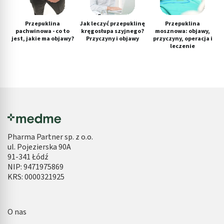
Przepuklina
Jak leczyć przepuklinę
Przepuklina
pachwinowa - co to
kręgosłupa szyjnego?
mosznowa: objawy,
jest, jakie ma objawy?
Przyczyny i objawy
przyczyny, operacja i
leczenie
Pharma Partner sp. z o.o.
ul. Pojezierska 90A
91-341 Łódź
NIP: 9471975869
KRS: 0000321925
O nas