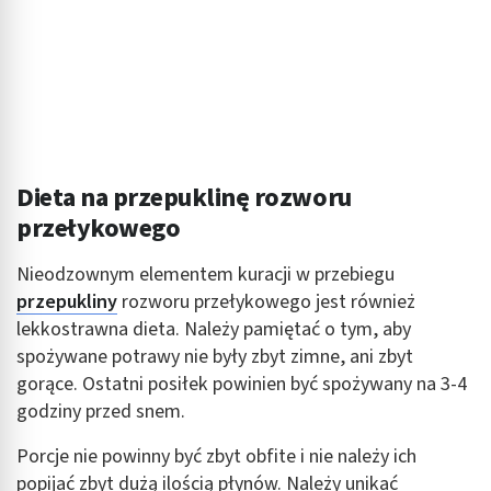
Wykorzystanie profili do wyboru
spersonalizowanych reklam
Tworzenie profili w celu personalizacji treści
Wykorzystywanie profili w celu doboru
spersonalizowanych treści
Dieta na przepuklinę rozworu
Pomiar efektywności reklam
przełykowego
Pomiar efektywności treści
Nieodzownym elementem kuracji w przebiegu
Rozumienie odbiorców dzięki statystyce lub
przepukliny
rozworu przełykowego jest również
kombinacji danych z różnych źródeł
lekkostrawna dieta. Należy pamiętać o tym, aby
spożywane potrawy nie były zbyt zimne, ani zbyt
Rozwój i ulepszanie usług
gorące. Ostatni posiłek powinien być spożywany na 3-4
Wykorzystywanie ograniczonych danych do
godziny przed snem.
wyboru treści
Porcje nie powinny być zbyt obfite i nie należy ich
Funkcje specjalne IAB:
popijać zbyt dużą ilością płynów. Należy unikać