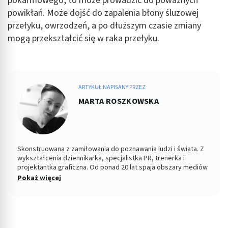
pokarmowego, to może prowadzić do poważnych
powikłań. Może dojść do zapalenia błony śluzowej
przełyku, owrzodzeń, a po dłuższym czasie zmiany
mogą przekształcić się w raka przełyku.
ARTYKUŁ NAPISANY PRZEZ
MARTA ROSZKOWSKA
Skonstruowana z zamiłowania do poznawania ludzi i świata. Z
wykształcenia dziennikarka, specjalistka PR, trenerka i
projektantka graficzna. Od ponad 20 lat spaja obszary mediów
tradycyjnych z nowymi, współpracując po drodze z
Pokaż więcej
redakcjami, pisząc, fotografując, redagując, wydając gazety i
serwisy internetowe. Na przestrzeni lat związana m.in. z
Dziennikiem Łódzkim, serwisami Nasze Miasto i Moje Miasto.
Swoje pasje i doświadczenie wykorzystuje w pracy
zawodowej.