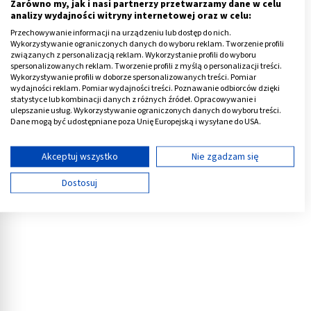
leczenia naturalnymi metodami.
Zarówno my, jak i nasi partnerzy przetwarzamy dane w celu
analizy wydajności witryny internetowej oraz w celu:
Warto zwrócić uwagę na:
Przechowywanie informacji na urządzeniu lub dostęp do nich.
Wykorzystywanie ograniczonych danych do wyboru reklam. Tworzenie profili
związanych z personalizacją reklam. Wykorzystanie profili do wyboru
zioła, które mogą okazać się pomocne w łagodzeniu
spersonalizowanych reklam. Tworzenie profili z myślą o personalizacji treści.
zgagi (siemię lniane, ziele tysiącznika i tataraku,
Wykorzystywanie profili w doborze spersonalizowanych treści. Pomiar
wydajności reklam. Pomiar wydajności treści. Poznawanie odbiorców dzięki
ziarna jałowca),
statystyce lub kombinacji danych z różnych źródeł. Opracowywanie i
ulepszanie usług. Wykorzystywanie ograniczonych danych do wyboru treści.
ćwiczenia oddechowe wzmacniające przeponę.
Dane mogą być udostępniane poza Unię Europejską i wysyłane do USA.
Twoja zgoda i polityka cookie dotyczą wyłącznie tej witryny/aplikacji.
Należy z kolei unikać nadmiernego wysiłku fizycznego
Wyświetl listę partnerów (11 dostawców IAB)
Akceptuj wszystko
Nie zgadzam się
związanego z dźwiganiem i wykonywaniem głębokich
Używamy Twoich danych w następujących celach:
skłonów, zwłaszcza po posiłku.
Dostosuj
Cele przetwarzania IAB:
Reklama
Przechowywanie informacji na urządzeniu lub
dostęp do nich
Wykorzystywanie ograniczonych danych do
wyboru reklam
Tworzenie profili w celu spersonalizowanych
reklam