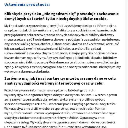
Przepuklina jądra miażdżystego częściej powstaje
Ustawienia prywatności
także u osób otyłych, narażonych na nadmierny stres,
Kliknięcie przycisku „Nie zgadzam się” powoduje zachowanie
który prowadzi do wzmożonego napięcia nerwowego.
domyślnych ustawień tylko niezbędnych plików cookie.
Często dochodzi również do przepukliny kręgosłupa w
My i nasi partnerzy przechowujemy i/lub uzyskujemy dostęp do informacji na
ciąży.
urządzeniu, takich jak unikalne identyfikatory w cookie i innych pamięciach
przeglądarki w celu przetwarzania danych osobowych. Niektórzy dostawcy
mogą przetwarzać Twoje dane osobowe na podstawie uzasadnionego interesu,
Sprawdź też, co to jest:
Rwa barkowa
aby sprzeciwić się temu, otwórz „Ustawienia”. Możesz zaakceptować, odrzucić
lub zarządzać swoimi ustawieniami, klikając przycisk „Zarządzaj
ustawieniami” lub w dowolnym momencie, klikając przycisk odcisku palca w
lewym dolnym rogu witryny. Aby wycofać zgodę kliknij odcisk palca lub link w
ZDROWIE
stopce serwisu i kliknij pozycję Moje dane, na tej stronie możesz wycofać swoją
zgodę. Te wybory zostaną zasygnalizowane naszym partnerom i nie będą miały
Stenoza kanału kręgowego -
wpływu na dane przeglądania.
rehabilitacja, leczenie, objawy
Zarówno my, jak i nasi partnerzy przetwarzamy dane w celu
analizy wydajności witryny internetowej oraz w celu:
Przeczytaj
artykuł
Przechowywanie informacji na urządzeniu lub dostęp do nich.
Wykorzystywanie ograniczonych danych do wyboru reklam. Tworzenie profili
związanych z personalizacją reklam. Wykorzystanie profili do wyboru
spersonalizowanych reklam. Tworzenie profili z myślą o personalizacji treści.
​
Wykorzystywanie profili w doborze spersonalizowanych treści. Pomiar
wydajności reklam. Pomiar wydajności treści. Poznawanie odbiorców dzięki
Reklama
statystyce lub kombinacji danych z różnych źródeł. Opracowywanie i
ulepszanie usług. Wykorzystywanie ograniczonych danych do wyboru treści.
Dane mogą być udostępniane poza Unię Europejską i wysyłane do USA.