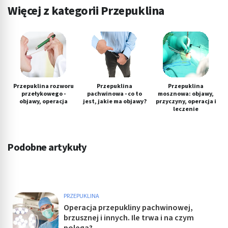
Więcej z kategorii Przepuklina
Przepuklina rozworu
Przepuklina
Przepuklina
przełykowego -
pachwinowa - co to
mosznowa: objawy,
objawy, operacja
jest, jakie ma objawy?
przyczyny, operacja i
leczenie
Podobne artykuły
PRZEPUKLINA
Operacja przepukliny pachwinowej,
brzusznej i innych. Ile trwa i na czym