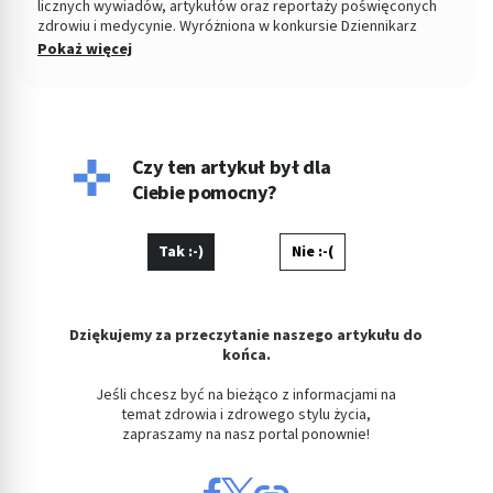
licznych wywiadów, artykułów oraz reportaży poświęconych
zdrowiu i medycynie. Wyróżniona w konkursie Dziennikarz
Medyczny Roku 2015 przez Stowarzyszenie Dziennikarze dla
Pokaż więcej
Zdrowia. W latach 2009-2010 związana z Gazetą Wyborczą, od
2010 do 2015 roku odpowiadała za dział zdrowie w serwisach i
dzienniku „Polska The Times. Dziennik Łódzki”. Od 2016 roku
związana z Medme.pl, jako redaktor naczelna portalu i
wiceprezes spółki Pharma Partner.
Czy ten artykuł był dla
Ciebie pomocny?
Tak :-)
Nie :-(
Dziękujemy za przeczytanie naszego artykułu do
końca.
Jeśli chcesz być na bieżąco z informacjami na
temat zdrowia i zdrowego stylu życia,
zapraszamy na nasz portal ponownie!