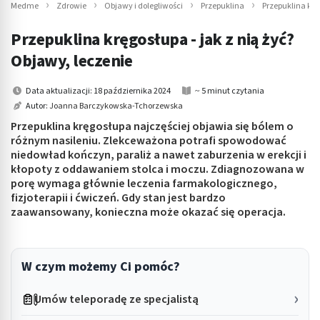
Medme
Zdrowie
Objawy i dolegliwości
Przepuklina
Przepuklina krę
Przepuklina kręgosłupa - jak z nią żyć?
Objawy, leczenie
Data aktualizacji: 18 października 2024
~ 5 minut czytania
Autor:
Joanna Barczykowska-Tchorzewska
Przepuklina kręgosłupa najczęściej objawia się bólem o
różnym nasileniu. Zlekceważona potrafi spowodować
niedowład kończyn, paraliż a nawet zaburzenia w erekcji i
kłopoty z oddawaniem stolca i moczu. Zdiagnozowana w
porę wymaga głównie leczenia farmakologicznego,
fizjoterapii i ćwiczeń. Gdy stan jest bardzo
zaawansowany, konieczna może okazać się operacja.
W czym możemy Ci pomóc?
Umów teleporadę ze specjalistą