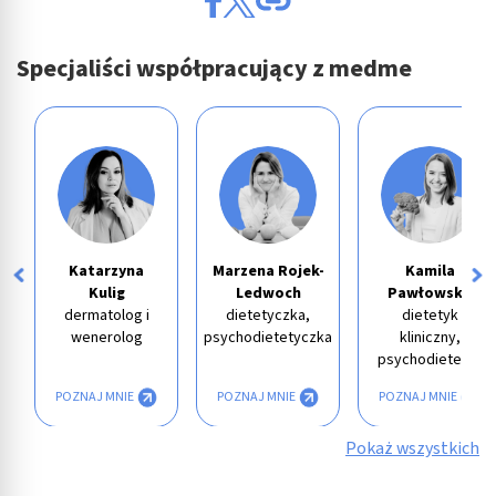
Specjaliści współpracujący z medme
Katarzyna
Marzena Rojek-
Kamila
Kulig
Ledwoch
Pawłowska
dermatolog i
dietetyczka,
dietetyk
wenerolog
psychodietetyczka
kliniczny,
psychodietetyk
POZNAJ MNIE
POZNAJ MNIE
POZNAJ MNIE
Pokaż wszystkich