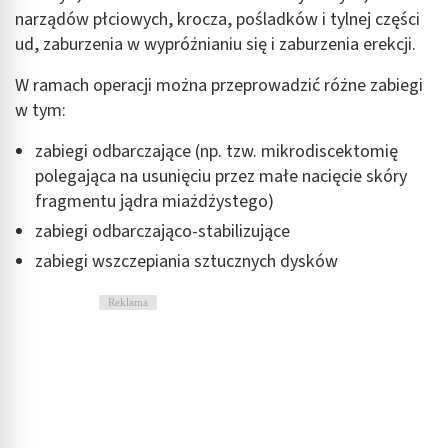
narządów płciowych, krocza, pośladków i tylnej części
Reklama / śledzenie
ud, zaburzenia w wypróżnianiu się i zaburzenia erekcji.
W ramach operacji można przeprowadzić różne zabiegi
w tym:
zabiegi odbarczające (np. tzw. mikrodiscektomię
polegająca na usunięciu przez małe nacięcie skóry
fragmentu jądra miażdżystego)
zabiegi odbarczająco-stabilizujące
zabiegi wszczepiania sztucznych dysków
Reklama