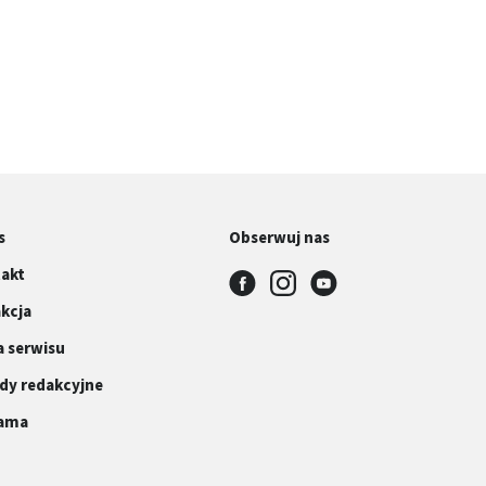
s
Obserwuj nas
akt
kcja
 serwisu
dy redakcyjne
lama