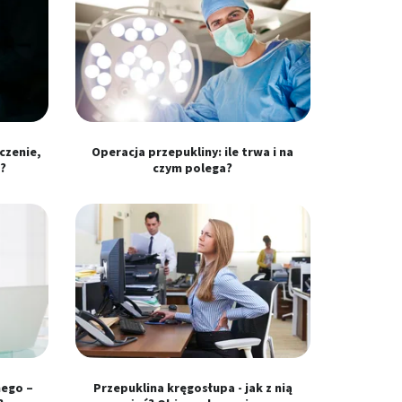
czenie,
Operacja przepukliny: ile trwa i na
?
czym polega?
nego –
Przepuklina kręgosłupa - jak z nią