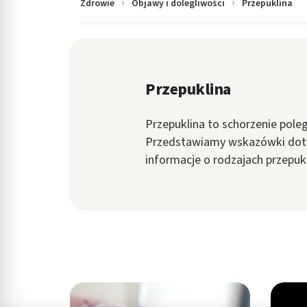
Zdrowie
Objawy i dolegliwości
Przepuklina
in submenu: Wellness
Przepuklina
Przepuklina to schorzenie pole
Przedstawiamy wskazówki dotycz
informacje o rodzajach przepuk