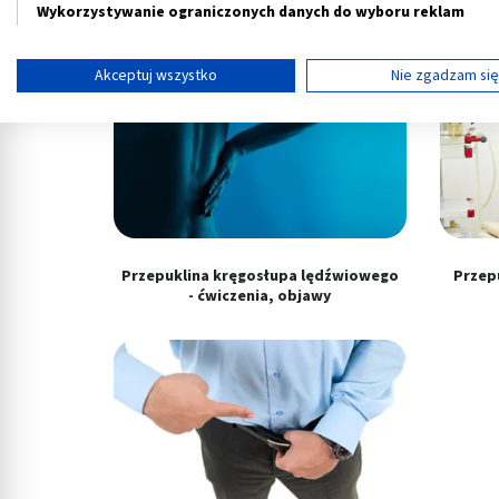
operacja. Jak wygląda?
prz
Wykorzystywanie ograniczonych danych do wyboru reklam
Tworzenie profili w celu spersonalizowanych reklam
Akceptuj wszystko
Nie zgadzam si
Wykorzystanie profili do wyboru spersonalizowanych reklam
Tworzenie profili w celu personalizacji treści
Wykorzystywanie profili w celu doboru spersonalizowanych tre
Pomiar efektywności reklam
Przepuklina kręgosłupa lędźwiowego
Przepu
Pomiar efektywności treści
- ćwiczenia, objawy
Rozumienie odbiorców dzięki statystyce lub kombinacji danych
Rozwój i ulepszanie usług
Wykorzystywanie ograniczonych danych do wyboru treści
Funkcje specjalne IAB:
Użycie dokładnych danych geolokalizacyjnych