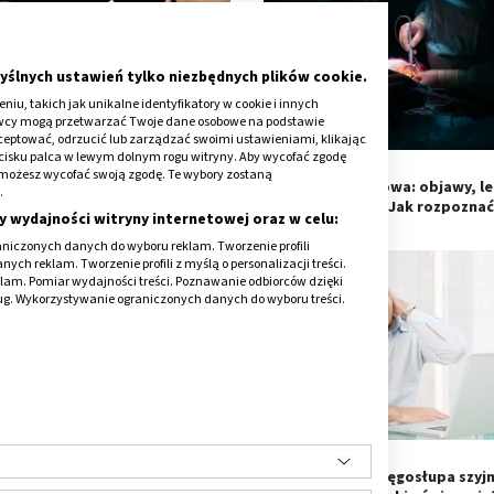
yślnych ustawień tylko niezbędnych plików cookie.
iu, takich jak unikalne identyfikatory w cookie i innych
awcy mogą przetwarzać Twoje dane osobowe na podstawie
kceptować, odrzucić lub zarządzać swoimi ustawieniami, klikając
cisku palca w lewym dolnym rogu witryny. Aby wycofać zgodę
onie możesz wycofać swoją zgodę. Te wybory zostaną
uklina pępkowa u niemowląt:
Przepuklina udowa: objawy, le
.
plastrowanie i leczenie
operacja. Jak rozpoznać
y wydajności witryny internetowej oraz w celu:
niczonych danych do wyboru reklam. Tworzenie profili
ch reklam. Tworzenie profili z myślą o personalizacji treści.
klam. Pomiar wydajności treści. Poznawanie odbiorców dzięki
ług. Wykorzystywanie ograniczonych danych do wyboru treści.
epuklina mosznowa: objawy,
Przepuklina kręgosłupa szyj