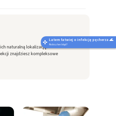
Latem łatwiej o infekcję pęcherza 🌊
Robisz ten błąd?
h naturalną lokalizację.
 sekcji znajdziesz kompleksowe