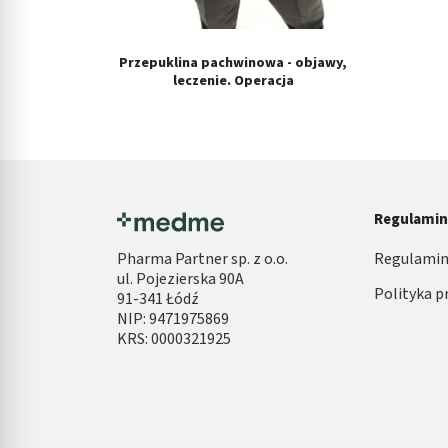
Identyfikowanie urządzeń na podstawie aktywnie żądanych inf
Przepuklina pachwinowa - objawy,
Cele przetwarzania inne niż IAB:
leczenie. Operacja
Niezbędne
Wydajność (Performance)
Reklama / śledzenie
Regulami
Pharma Partner sp. z o.o.
Regulamin
ul. Pojezierska 90A
Polityka p
91-341 Łódź
NIP: 9471975869
KRS: 0000321925