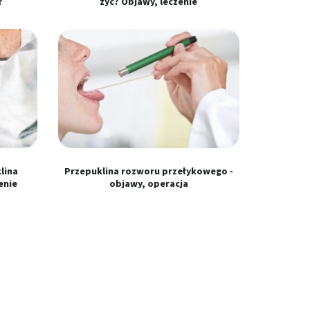
?
żyć? Objawy, leczenie
klina
Przepuklina rozworu przełykowego -
enie
objawy, operacja