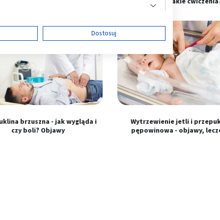
yczyny, operacja i leczenie
objawy. Jakie ćwiczenia
ę
Dostosuj
ści
klina brzuszna - jak wygląda i
Wytrzewienie jetli i przepu
czy boli? Objawy
pępowinowa - objawy, lecz
 z różnych źródeł