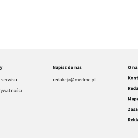
ormacji
ny
Napisz do nas
O na
Kont
 serwisu
redakcja@medme.pl
Reda
rywatności
Mapa
Zasa
Rek