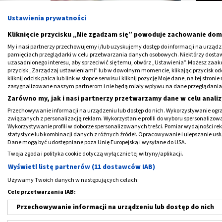
Ustawienia prywatności
Kliknięcie przycisku „Nie zgadzam się” powoduje zachowanie dom
My i nasi partnerzy przechowujemy i/lub uzyskujemy dostęp do informacji na urządzen
pamięciach przeglądarki w celu przetwarzania danych osobowych. Niektórzy dost
uzasadnionego interesu, aby sprzeciwić się temu, otwórz „Ustawienia”. Możesz zaa
przycisk „Zarządzaj ustawieniami” lub w dowolnym momencie, klikając przycisk od
kliknij odcisk palca lub link w stopce serwisu i kliknij pozycję Moje dane, na tej str
Przepuklina pachwinowa u dzieci -
Przep
zasygnalizowane naszym partnerom i nie będą miały wpływu na dane przeglądania
przyczyny i objawy
Zarówno my, jak i nasi partnerzy przetwarzamy dane w celu analiz
Przechowywanie informacji na urządzeniu lub dostęp do nich. Wykorzystywanie ogra
związanych z personalizacją reklam. Wykorzystanie profili do wyboru spersonalizowany
Wykorzystywanie profili w doborze spersonalizowanych treści. Pomiar wydajności re
statystyce lub kombinacji danych z różnych źródeł. Opracowywanie i ulepszanie us
Dane mogą być udostępniane poza Unię Europejską i wysyłane do USA.
Twoja zgoda i polityka cookie dotyczą wyłącznie tej witryny/aplikacji.
Wyświetl listę partnerów (11 dostawców IAB)
Używamy Twoich danych w następujących celach:
Cele przetwarzania IAB:
Przechowywanie informacji na urządzeniu lub dostęp do nich
Przepuklina kresy białej - objawy i
Prz