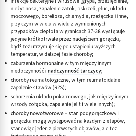
infekcje bakteryjne i wirusowe (grypa, przeziębienie,
nieżyt nosa, zapalenie zatok, oskrzeli, płuc, układu
moczowego, borelioza, chlamydia, rzeżączka i inne,
przy czym w wielu w wielu z wymienionych
przypadków ciepłota w granicach 37-38 występuje
jedynie krótkotrwale przez nadejściem gorączki,
bądź też utrzymuje się po ustąpieniu wyższych
temperatur, w dalszej fazie choroby;
zaburzenia hormonalne w tym między innymi
niedoczynność i
nadczynność tarczycy
;
choroby reumatologiczne, w tym reumatoidalne
zapalenie stawów (RZS);
schorzenia układu pokarmowego, jak między innymi
wrzody żołądka, zapalenie jelit i wiele innych);
choroby nowotworowe – stan podgorączkowy i
gorączka mogą występować na każdym z etapów,
stanowiąc jeden z pierwszych objawów, ale też