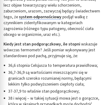
lecz objaw towarzyszący wielu schorzeniom,
zaburzeniom, urazom, zazwyczaj będący świadectwem
tego, że
system odpornościowy
podjął walkę z
czynnikiem zidentyfikowanym w kategoriach
zagrożenia (różnego typu patogeny, obecność ciała
obcego w organizmie, uraz etc.).
Kiedy jest stan podgorączkowy
,
ile stopni
wskazuje
wówczas termometr? Jeśli pomiar wykonywany jest
standardowo pod pachą, przyjmuje się, że:
36,6 stopnia Celsjusza to temperatura prawidłowa;
36,7-36,9 są wartościami mieszczącymi się w
granicach szeroko rozumianej normy, będącymi
lekkim tylko podwyższeniem ciepłoty ciała;
37-37,9 to właśnie stan podgorączkowy;
38 i więcej – w takiej sytuacji mowa jest o gorączce,
która w skrajnych przypadkach może dochodzić