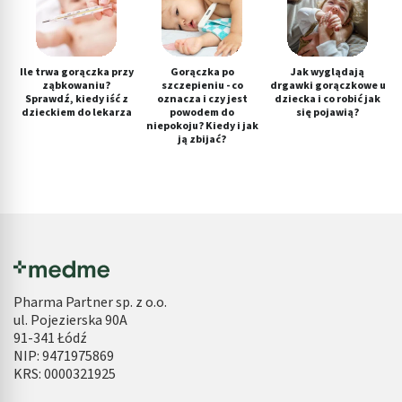
Ile trwa gorączka przy
Gorączka po
Jak wyglądają
ząbkowaniu?
szczepieniu - co
drgawki gorączkowe u
Sprawdź, kiedy iść z
oznacza i czy jest
dziecka i co robić jak
dzieckiem do lekarza
powodem do
się pojawią?
niepokoju? Kiedy i jak
ją zbijać?
Pharma Partner sp. z o.o.
ul. Pojezierska 90A
91-341 Łódź
NIP: 9471975869
KRS: 0000321925