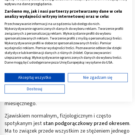
wpływu na dane przeglądania.
Zarówno my, jak i nasi partnerzy przetwarzamy dane w celu
analizy wydajności witryny internetowej oraz w celu:
Przechowywanie informacji na urządzeniu lub dostęp do nich.
Wykorzystywanie ograniczonych danych do wyboru reklam. Tworzenie profili
związanych z personalizacją reklam. Wykorzystanie profili do wyboru
spersonalizowanych reklam. Tworzenie profili z myślą o personalizacji treści.
Wykorzystywanie profili w doborze spersonalizowanych treści. Pomiar
wydajności reklam. Pomiar wydajności treści. Poznawanie odbiorców dzięki
Stan podgorączkowy przed okresem
statystyce lub kombinacji danych z różnych źródeł. Opracowywanie i
ulepszanie usług. Wykorzystywanie ograniczonych danych do wyboru treści.
Dane mogą być udostępniane poza Unię Europejską i wysyłane do USA.
Mimo iż organizm człowieka ma precyzyjny mechanizm
Twoja zgoda i polityka cookie dotyczą wyłącznie tej witryny/aplikacji.
termoregulacji, którego celem jest utrzymanie stałej
Wyświetl listę partnerów (11 dostawców IAB)
Akceptuj wszystko
Nie zgadzam się
temperatury, ciepłota ciała może się różnić w
Używamy Twoich danych w następujących celach:
zależności od pory dnia (zazwyczaj jest wyższa w
Dostosuj
Cele przetwarzania IAB:
drugiej jego połowie), a u kobiet – także fazy cyklu
Przechowywanie informacji na urządzeniu lub
miesięcznego.
dostęp do nich
Zjawiskiem normalnym, fizjologicznym i często
Wykorzystywanie ograniczonych danych do
spotykanym jest
stan podgorączkowy przed okresem
.
wyboru reklam
Ma to związek przede wszystkim ze stężeniem jednego