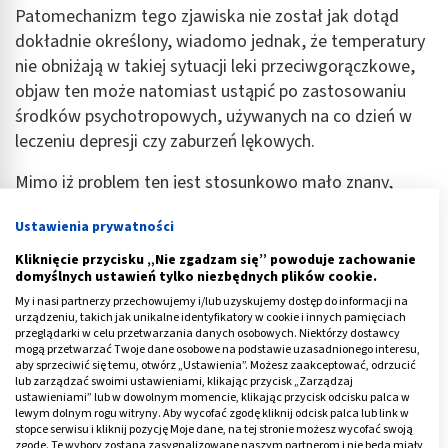
Patomechanizm tego zjawiska nie został jak dotąd
dokładnie określony, wiadomo jednak, że temperatury
nie obniżają w takiej sytuacji leki przeciwgorączkowe,
objaw ten może natomiast ustąpić po zastosowaniu
środków psychotropowych, używanych na co dzień w
leczeniu depresji czy zaburzeń lękowych.
Mimo iż problem ten jest stosunkowo mało znany,
naukowcy podejrzewają że gorączka lub
stan
Ustawienia prywatności
podgorączkowy ze stresu
występuje u znacznego
odsetka populacji.
Kliknięcie przycisku „Nie zgadzam się” powoduje zachowanie
domyślnych ustawień tylko niezbędnych plików cookie.
Reklama
My i nasi partnerzy przechowujemy i/lub uzyskujemy dostęp do informacji na
urządzeniu, takich jak unikalne identyfikatory w cookie i innych pamięciach
przeglądarki w celu przetwarzania danych osobowych. Niektórzy dostawcy
mogą przetwarzać Twoje dane osobowe na podstawie uzasadnionego interesu,
aby sprzeciwić się temu, otwórz „Ustawienia”. Możesz zaakceptować, odrzucić
lub zarządzać swoimi ustawieniami, klikając przycisk „Zarządzaj
ustawieniami” lub w dowolnym momencie, klikając przycisk odcisku palca w
lewym dolnym rogu witryny. Aby wycofać zgodę kliknij odcisk palca lub link w
stopce serwisu i kliknij pozycję Moje dane, na tej stronie możesz wycofać swoją
zgodę. Te wybory zostaną zasygnalizowane naszym partnerom i nie będą miały