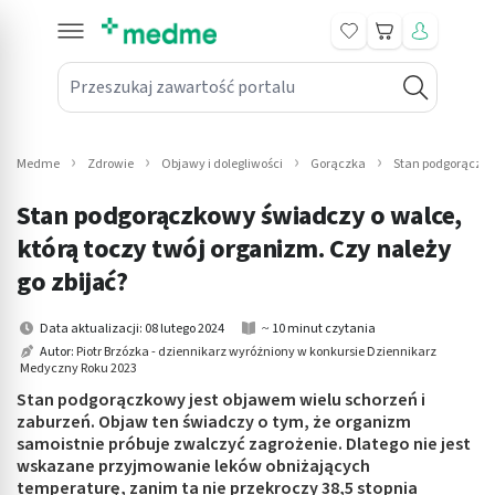
Koszyk
Przeszukaj zawartość portalu
in submenu: Leki na receptę
win submenu: Zdrowie
Medme
Zdrowie
Objawy i dolegliwości
Gorączka
Stan podgorączkow
win submenu: Suplementy
Stan podgorączkowy świadczy o walce,
win submenu: Mama i dziecko
którą toczy twój organizm. Czy należy
go zbijać?
win submenu: Kosmetyki
Data aktualizacji: 08 lutego 2024
~ 10 minut czytania
win submenu: Higiena
Autor:
Piotr Brzózka - dziennikarz wyróżniony w konkursie Dziennikarz
Medyczny Roku 2023
win submenu: Sprzęt medyczny
Stan podgorączkowy jest objawem wielu schorzeń i
zaburzeń. Objaw ten świadczy o tym, że organizm
win submenu: Intymne
samoistnie próbuje zwalczyć zagrożenie. Dlatego nie jest
wskazane przyjmowanie leków obniżających
win submenu: Wellness
temperaturę, zanim ta nie przekroczy 38,5 stopnia