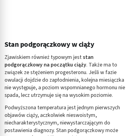
Funkcje specjalne IAB:
Użycie dokładnych danych geolokalizacyjnych
Identyfikowanie urządzeń na podstawie
aktywnie żądanych informacji
Cele przetwarzania inne niż IAB:
Stan podgorączkowy w ciąży
Niezbędne
Zjawiskiem również typowym jest
stan
Wydajność (Performance)
podgorączkowy na początku ciąży
. Także ma to
związek ze stężeniem progesteronu. Jeśli w fazie
Reklama / śledzenie
owulacji dojdzie do zapłodnienia, kolejna miesiączka
nie występuje, a poziom wspomnianego hormonu nie
spada, lecz utrzymuje się na wysokim poziomie.
Podwyższona temperatura jest jednym pierwszych
objawów ciąży, aczkolwiek nieswoistym,
niecharakterystycznym, niewystarczającym do
postawienia diagnozy. Stan podgorączkowy może