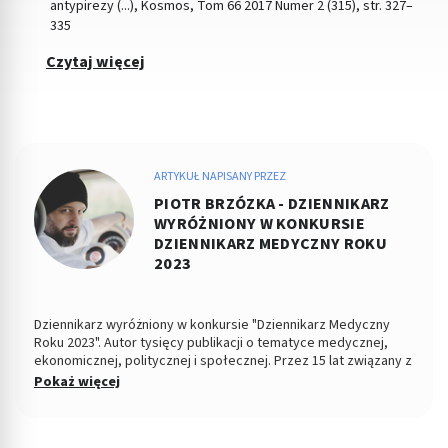
antypirezy (...), Kosmos, Tom 66 2017 Numer 2 (315), str. 327–
335
Czytaj więcej
ARTYKUŁ NAPISANY PRZEZ
PIOTR BRZÓZKA - DZIENNIKARZ
WYRÓŻNIONY W KONKURSIE
DZIENNIKARZ MEDYCZNY ROKU
2023
Dziennikarz wyróżniony w konkursie "Dziennikarz Medyczny
Roku 2023". Autor tysięcy publikacji o tematyce medycznej,
ekonomicznej, politycznej i społecznej. Przez 15 lat związany z
Dziennikiem Łódzkim i Polska TheTimes. Z wykształcenia
Pokaż więcej
socjolog stosunków politycznych, absolwent Wydziału
Ekonomiczno-Socjologicznego Uniwersytetu Łódzkiego. Po
godzinach fotografuje, projektuje, maluje, tworzy muzykę.