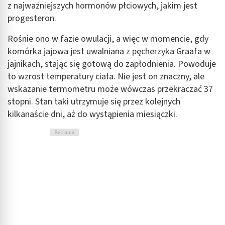
Tworzenie profili w celu spersonalizowanych
z najważniejszych hormonów płciowych, jakim jest
reklam
progesteron.
Wykorzystanie profili do wyboru
Rośnie ono w fazie owulacji, a więc w momencie, gdy
spersonalizowanych reklam
komórka jajowa jest uwalniana z pęcherzyka Graafa w
Tworzenie profili w celu personalizacji treści
jajnikach, stając się gotową do zapłodnienia. Powoduje
to wzrost temperatury ciała. Nie jest on znaczny, ale
Wykorzystywanie profili w celu doboru
wskazanie termometru może wówczas przekraczać 37
spersonalizowanych treści
stopni. Stan taki utrzymuje się przez kolejnych
Pomiar efektywności reklam
kilkanaście dni, aż do wystąpienia miesiączki.
Pomiar efektywności treści
Reklama
Rozumienie odbiorców dzięki statystyce lub
kombinacji danych z różnych źródeł
Rozwój i ulepszanie usług
Wykorzystywanie ograniczonych danych do
wyboru treści