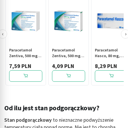
‹
›
Paracetamol
Paracetamol
Paracetamol
Zentiva, 500 mg,
Zentiva, 500 mg,
Hasco, 80 mg,
tabl., 50 szt
tabl., 20 szt
czopki, 10 szt.
7,59 PLN
4,09 PLN
8,29 PLN
Od ilu jest stan podgorączkowy?
Stan podgorączkowy
to nieznaczne podwyższenie
temperatury ciała ponad normę. Nie jest to choroba,