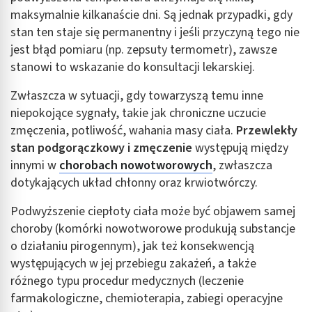
maksymalnie kilkanaście dni. Są jednak przypadki, gdy
stan ten staje się permanentny i jeśli przyczyną tego nie
jest błąd pomiaru (np. zepsuty termometr), zawsze
stanowi to wskazanie do konsultacji lekarskiej.
Zwłaszcza w sytuacji, gdy towarzyszą temu inne
niepokojące sygnały, takie jak chroniczne uczucie
zmęczenia, potliwość, wahania masy ciała.
Przewlekły
stan podgorączkowy i zmęczenie
występują między
innymi w
chorobach nowotworowych
, zwłaszcza
dotykających układ chłonny oraz krwiotwórczy.
Podwyższenie ciepłoty ciała może być objawem samej
choroby (komórki nowotworowe produkują substancje
o działaniu pirogennym), jak też konsekwencją
występujących w jej przebiegu zakażeń, a także
różnego typu procedur medycznych (leczenie
farmakologiczne, chemioterapia, zabiegi operacyjne