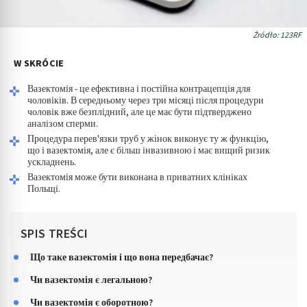
Źródło: 123RF
W SKRÓCIE
Вазектомія - це ефективна і постійна контрацепція для
чоловіків. В середньому через три місяці після процедури
чоловік вже безплідний, але це має бути підтверджено
аналізом сперми.
Процедура перев'язки труб у жінок виконує ту ж функцію,
що і вазектомія, але є більш інвазивною і має вищий ризик
ускладнень.
Вазектомія може бути виконана в приватних клініках
Польщі.
SPIS TREŚCI
Що таке вазектомія і що вона передбачає?
Чи вазектомія є легальною?
Чи вазектомія є оборотною?