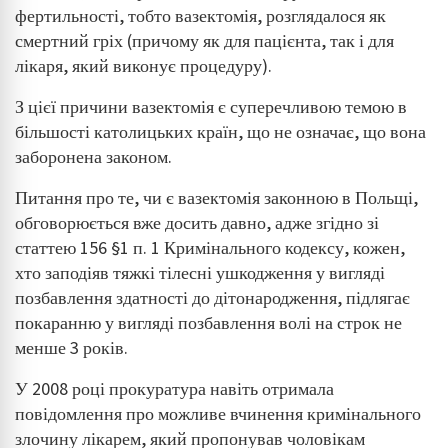
фертильності, тобто вазектомія, розглядалося як
смертний гріх (причому як для пацієнта, так і для
лікаря, який виконує процедуру).
З цієї причини вазектомія є суперечливою темою в
більшості католицьких країн, що не означає, що вона
заборонена законом.
Питання про те, чи є вазектомія законною в Польщі,
обговорюється вже досить давно, адже згідно зі
статтею 156 §1 п. 1 Кримінального кодексу, кожен,
хто заподіяв тяжкі тілесні ушкодження у вигляді
позбавлення здатності до дітонародження, підлягає
покаранню у вигляді позбавлення волі на строк не
менше 3 років.
У 2008 році прокуратура навіть отримала
повідомлення про можливе вчинення кримінального
злочину лікарем, який пропонував чоловікам