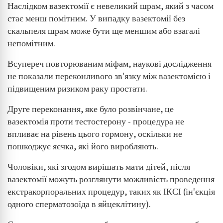
Наслідком вазектомії є невеликий шрам, який з часом
стає менш помітним. У випадку вазектомії без
скальпеля шрам може бути ще меншим або взагалі
непомітним.
Всупереч повторюваним міфам, наукові дослідження
не показали переконливого зв'язку між вазектомією і
підвищеним ризиком раку простати.
Друге переконання, яке було розвінчане, це
вазектомія проти тестостерону - процедура не
впливає на рівень цього гормону, оскільки не
пошкоджує яєчка, які його виробляють.
Чоловіки, які згодом вирішать мати дітей, після
вазектомії можуть розглянути можливість проведення
екстракорпоральних процедур, таких як ІКСІ (ін'єкція
одного сперматозоїда в яйцеклітину).