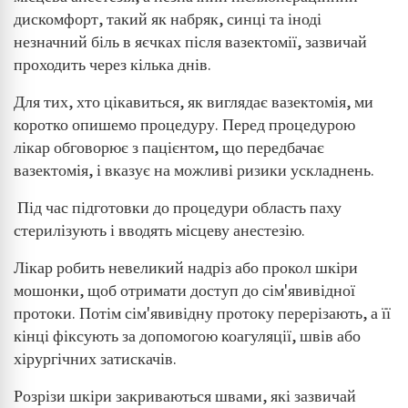
дискомфорт, такий як набряк, синці та іноді
незначний біль в яєчках після вазектомії, зазвичай
проходить через кілька днів.
Для тих, хто цікавиться, як виглядає вазектомія, ми
коротко опишемо процедуру. Перед процедурою
лікар обговорює з пацієнтом, що передбачає
вазектомія, і вказує на можливі ризики ускладнень.
Під час підготовки до процедури область паху
стерилізують і вводять місцеву анестезію.
Лікар робить невеликий надріз або прокол шкіри
мошонки, щоб отримати доступ до сім'явивідної
протоки. Потім сім'явивідну протоку перерізають, а її
кінці фіксують за допомогою коагуляції, швів або
хірургічних затискачів.
Розрізи шкіри закриваються швами, які зазвичай