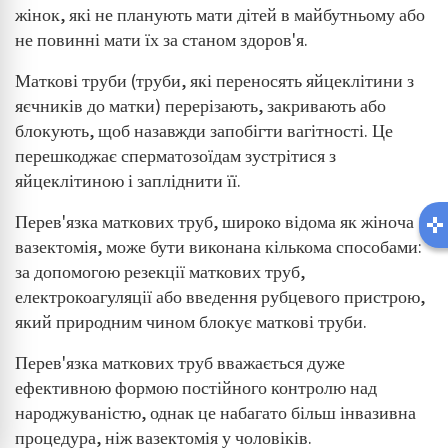
жінок, які не планують мати дітей в майбутньому або
не повинні мати їх за станом здоров'я.
Маткові труби (труби, які переносять яйцеклітини з
яєчників до матки) перерізають, закривають або
блокують, щоб назавжди запобігти вагітності. Це
перешкоджає сперматозоїдам зустрітися з
яйцеклітиною і запліднити її.
Перев'язка маткових труб, широко відома як жіноча
вазектомія, може бути виконана кількома способами:
за допомогою резекції маткових труб,
електрокоагуляції або введення рубцевого пристрою,
який природним чином блокує маткові труби.
Перев'язка маткових труб вважається дуже
ефективною формою постійного контролю над
народжуваністю, однак це набагато більш інвазивна
процедура, ніж вазектомія у чоловіків.