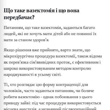
Що таке вазектомія і що вона
передбачає?
Питанням, що таке вазектомія, задаються багато
людей, які не хочуть мати дітей або не повинні їх
мати за станом здоров'я.
Якщо рішення вже прийнято, варто знати, що
мікрохірургічна процедура вазектомії, також відома
як перев'язка сім'явивідних проток, є ефективним і
широко використовуваним методом контролю
народжуваності в усьому світі.
Ті, хто розглядає цю форму контрацепції для
чоловіків, часто задаються питанням, чи боляче
робити вазектомію - однак побоювання з цього
приводу зайві: під час процедури використовується
місцева анестезія, а незначний післяопераційний