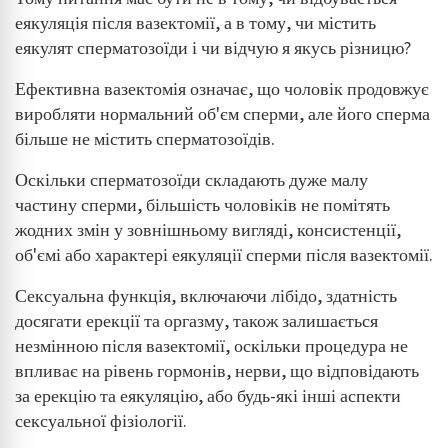
еякуляція після вазектомії, а в тому, чи містить
Wykorzystanie profili do wyboru
spersonalizowanych reklam
еякулят сперматозоїди і чи відчую я якусь різницю?
Tworzenie profili w celu personalizacji treści
Ефективна вазектомія означає, що чоловік продовжує
виробляти нормальний об'єм сперми, але його сперма
Wykorzystywanie profili w celu doboru
більше не містить сперматозоїдів.
spersonalizowanych treści
Оскільки сперматозоїди складають дуже малу
Pomiar efektywności reklam
частину сперми, більшість чоловіків не помітять
Pomiar efektywności treści
жодних змін у зовнішньому вигляді, консистенції,
об'ємі або характері еякуляції сперми після вазектомії.
Rozumienie odbiorców dzięki statystyce lub
kombinacji danych z różnych źródeł
Сексуальна функція, включаючи лібідо, здатність
досягати ерекції та оргазму, також залишається
Rozwój i ulepszanie usług
незмінною після вазектомії, оскільки процедура не
Wykorzystywanie ograniczonych danych do
впливає на рівень гормонів, нерви, що відповідають
wyboru treści
за ерекцію та еякуляцію, або будь-які інші аспекти
Funkcje specjalne IAB:
сексуальної фізіології.
Użycie dokładnych danych geolokalizacyjnych