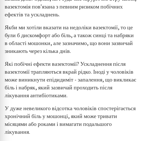
вазектомія пов'язана з певним ризиком побічних
ефектів та ускладнень.
Якби ми хотіли вказати на недоліки вазектомії, то це
були б дискомфорт або біль, а також синці та набряки
в області мошонки, але зазначимо, що вони зазвичай
зникають через кілька днів.
Які побічні ефекти вазектомії? Ускладнення після
вазектомії трапляються вкрай рідко. Іноді у чоловіків
може виникнути епідидиміт - запалення, що викликає
біль і набряк, який зазвичай проходить після
лікування антибіотиками.
У дуже невеликого відсотка чоловіків спостерігається
хронічний біль у мошонці, який може тривати
місяцями або роками і вимагати подальшого
лікування.