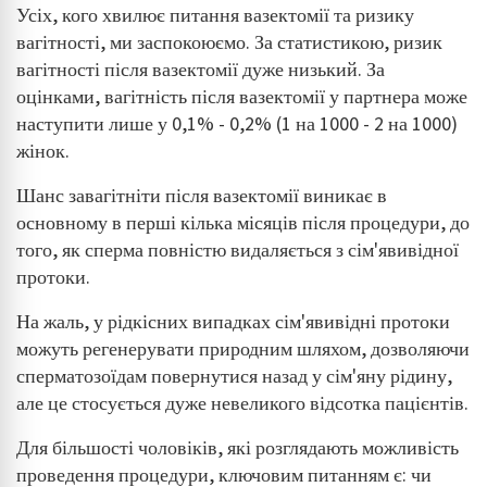
Усіх, кого хвилює питання вазектомії та ризику
Identyfikowanie urządzeń na podstawie
вагітності, ми заспокоюємо. За статистикою, ризик
aktywnie żądanych informacji
вагітності після вазектомії дуже низький. За
оцінками, вагітність після вазектомії у партнера може
Cele przetwarzania inne niż IAB:
наступити лише у 0,1% - 0,2% (1 на 1000 - 2 на 1000)
Niezbędne
жінок.
Wydajność (Performance)
Шанс завагітніти після вазектомії виникає в
Reklama / śledzenie
основному в перші кілька місяців після процедури, до
того, як сперма повністю видаляється з сім'явивідної
протоки.
На жаль, у рідкісних випадках сім'явивідні протоки
можуть регенерувати природним шляхом, дозволяючи
сперматозоїдам повернутися назад у сім'яну рідину,
але це стосується дуже невеликого відсотка пацієнтів.
Для більшості чоловіків, які розглядають можливість
проведення процедури, ключовим питанням є: чи