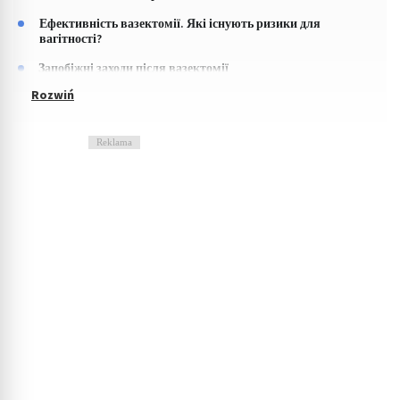
Ефективність вазектомії. Які існують ризики для
вагітності?
Запобіжні заходи після вазектомії
Reklama