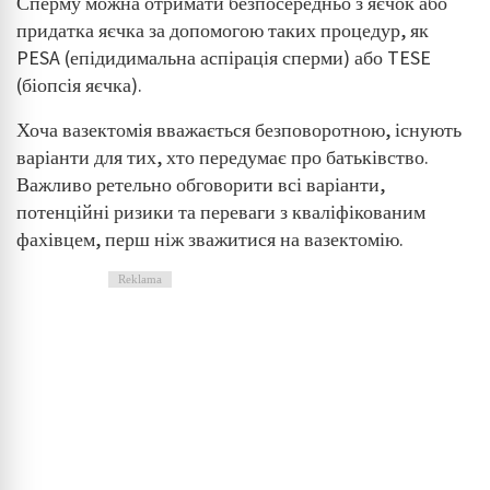
Сперму можна отримати безпосередньо з яєчок або
придатка яєчка за допомогою таких процедур, як
PESA (епідидимальна аспірація сперми) або TESE
(біопсія яєчка).
Хоча вазектомія вважається безповоротною, існують
варіанти для тих, хто передумає про батьківство.
Важливо ретельно обговорити всі варіанти,
потенційні ризики та переваги з кваліфікованим
фахівцем, перш ніж зважитися на вазектомію.
Reklama