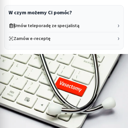
W czym możemy Ci pomóc?
Umów teleporadę ze specjalistą
Zamów e-receptę