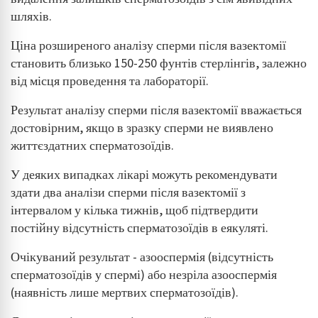
шляхів.
Ціна розширеного аналізу сперми після вазектомії
становить близько 150-250 фунтів стерлінгів, залежно
від місця проведення та лабораторії.
Результат аналізу сперми після вазектомії вважається
достовірним, якщо в зразку сперми не виявлено
життєздатних сперматозоїдів.
У деяких випадках лікарі можуть рекомендувати
здати два аналізи сперми після вазектомії з
інтервалом у кілька тижнів, щоб підтвердити
постійну відсутність сперматозоїдів в еякуляті.
Очікуваний результат - азооспермія (відсутність
сперматозоїдів у спермі) або незріла азооспермія
(наявність лише мертвих сперматозоїдів).