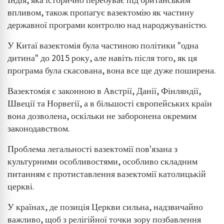
Індія, яка історично перебуває під британським
впливом, також пропагує вазектомію як частину
державної програми контролю над народжуваністю.
У Китаї вазектомія була частиною політики "одна
дитина" до 2015 року, але навіть після того, як ця
програма була скасована, вона все ще дуже поширена.
Вазектомія є законною в Австрії, Данії, Фінляндії,
Швеції та Норвегії, а в більшості європейських країн
вона дозволена, оскільки не заборонена окремим
законодавством.
Проблема легальності вазектомії пов'язана з
культурними особливостями, особливо складним
питанням є протиставлення вазектомії католицькій
церкві.
У країнах, де позиція Церкви сильна, надзвичайно
важливо, щоб з релігійної точки зору позбавлення