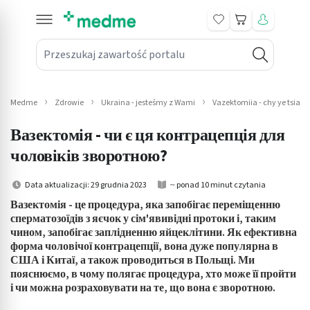
Koszyk
Przeszukaj zawartość portalu
in submenu: Leki na receptę
win submenu: Zdrowie
Medme
Zdrowie
Ukraina - jesteśmy z Wami
Vazektomiia - chy ye tsia ko
win submenu: Suplementy
Вазектомія - чи є ця контрацепція для
win submenu: Mama i dziecko
чоловіків зворотною?
win submenu: Kosmetyki
Data aktualizacji: 29 grudnia 2023
~ ponad 10 minut czytania
Вазектомія - це процедура, яка запобігає переміщенню
win submenu: Higiena
сперматозоїдів з яєчок у сім'явивідні протоки і, таким
чином, запобігає заплідненню яйцеклітини. Як ефективна
win submenu: Sprzęt medyczny
форма чоловічої контрацепції, вона дуже популярна в
США і Китаї, а також проводиться в Польщі. Ми
win submenu: Intymne
пояснюємо, в чому полягає процедура, хто може її пройти
і чи можна розраховувати на те, що вона є зворотною.
win submenu: Wellness