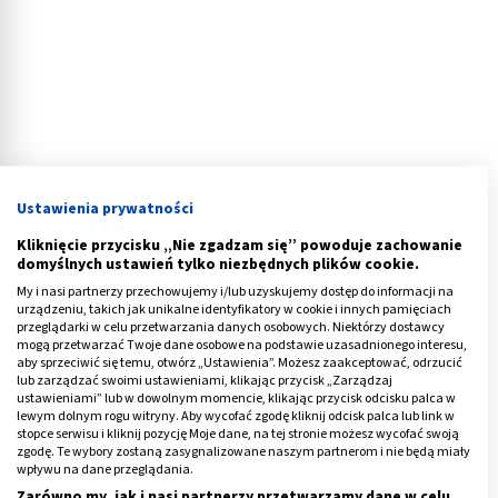
Ustawienia prywatności
Kliknięcie przycisku „Nie zgadzam się” powoduje zachowanie
domyślnych ustawień tylko niezbędnych plików cookie.
My i nasi partnerzy przechowujemy i/lub uzyskujemy dostęp do informacji na
urządzeniu, takich jak unikalne identyfikatory w cookie i innych pamięciach
przeglądarki w celu przetwarzania danych osobowych. Niektórzy dostawcy
mogą przetwarzać Twoje dane osobowe na podstawie uzasadnionego interesu,
Ефективність вазектомії. Які існують
aby sprzeciwić się temu, otwórz „Ustawienia”. Możesz zaakceptować, odrzucić
ризики для вагітності?
lub zarządzać swoimi ustawieniami, klikając przycisk „Zarządzaj
ustawieniami” lub w dowolnym momencie, klikając przycisk odcisku palca w
lewym dolnym rogu witryny. Aby wycofać zgodę kliknij odcisk palca lub link w
Вазектомія все ще залишається забороненою темою
stopce serwisu i kliknij pozycję Moje dane, na tej stronie możesz wycofać swoją
zgodę. Te wybory zostaną zasygnalizowane naszym partnerom i nie będą miały
для багатьох. Найпоширеніший міф про цю
wpływu na dane przeglądania.
процедуру стосується питання вазектомії та еякуляції.
Zarówno my, jak i nasi partnerzy przetwarzamy dane w celu