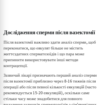
Дослідження сперми після вазектомії
Після вазектомії важливо здати аналіз сперми, щоб
переконатися, що еякулят більше не містить
життєздатних сперматозоїдів і що пара може
припинити використовувати інші методи
контрацепції.
Зазвичай лікарі призначають перший аналіз сперми
після вазектомії приблизно через 8-16 тижнів після
операції або після певної кількості еякуляцій (часто
рекомендується 15-20 еякуляцій), оскільки саме
стільки часу може знадобитися для повного
видалення залишків сперматозоїдів з сім'явивідних