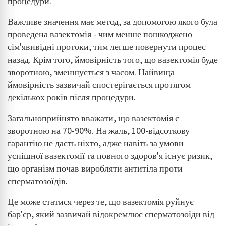
процедури.
Важливе значення має метод, за допомогою якого була
проведена вазектомія - чим менше пошкоджено
сім'явивідні протоки, тим легше повернути процес
назад. Крім того, ймовірність того, що вазектомія буде
зворотною, зменшується з часом. Найвища
ймовірність зазвичай спостерігається протягом
декількох років після процедури.
Загальноприйнято вважати, що вазектомія є
зворотною на 70-90%. На жаль, 100-відсоткову
гарантію не дасть ніхто, адже навіть за умови
успішної вазектомії та повного здоров'я існує ризик,
що організм почав виробляти антитіла проти
сперматозоїдів.
Це може статися через те, що вазектомія руйнує
бар'єр, який зазвичай відокремлює сперматозоїди від