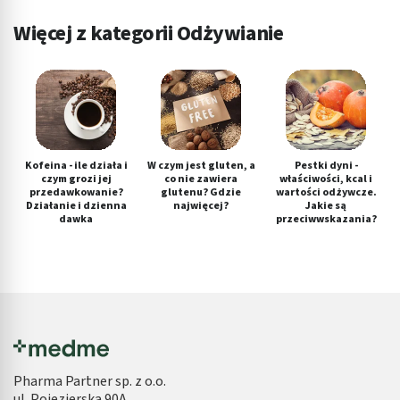
Więcej z kategorii Odżywianie
Kofeina - ile działa i
W czym jest gluten, a
Pestki dyni -
czym grozi jej
co nie zawiera
właściwości, kcal i
przedawkowanie?
glutenu? Gdzie
wartości odżywcze.
Działanie i dzienna
najwięcej?
Jakie są
dawka
przeciwwskazania?
Pharma Partner sp. z o.o.
ul. Pojezierska 90A