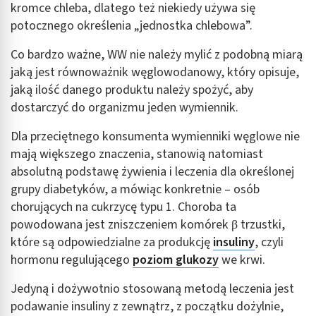
kromce chleba, dlatego też niekiedy używa się
potocznego określenia „jednostka chlebowa”.
Co bardzo ważne, WW nie należy mylić z podobną miarą
jaką jest równoważnik węglowodanowy, który opisuje,
jaką ilość danego produktu należy spożyć, aby
dostarczyć do organizmu jeden wymiennik.
Dla przeciętnego konsumenta wymienniki węglowe nie
mają większego znaczenia, stanowią natomiast
absolutną podstawę żywienia i leczenia dla określonej
grupy diabetyków, a mówiąc konkretnie – osób
chorujących na cukrzycę typu 1. Choroba ta
powodowana jest zniszczeniem komórek β trzustki,
które są odpowiedzialne za produkcję
insuliny
, czyli
hormonu regulującego
poziom glukozy
we krwi.
Jedyną i dożywotnio stosowaną metodą leczenia jest
podawanie insuliny z zewnątrz, z początku dożylnie,