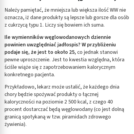
wyboru treści
Należy pamiętać, że mniejsza lub większa ilość WW nie
Funkcje specjalne IAB:
oznacza, iż dane produkty są lepsze lub gorsze dla osób
Użycie dokładnych danych geolokalizacyjnych
z cukrzycą typu 1. Liczy się bowiem ich suma.
Identyfikowanie urządzeń na podstawie
Ile wymienników węglowodanowych dziennie
aktywnie żądanych informacji
powinien uwzględniać jadłospis? W przybliżeniu
Cele przetwarzania inne niż IAB:
podaje się, że jest to około 25,
co jednak stanowi
pewne uproszczenie. Jest to kwestia względna, która
Niezbędne
ściśle wiąże się z zapotrzebowaniem kalorycznym
Wydajność (Performance)
konkretnego pacjenta.
Reklama / śledzenie
Przykładowo, lekarz może ustalić, że każdego dnia
chory będzie spożywać produkty o łącznej
kaloryczności na poziomie 2 500 kcal, z czego 40
procent dostarczać będą węglowodany (co jest dolną
granicą spotykaną w tzw. piramidach zdrowego
żywienia).