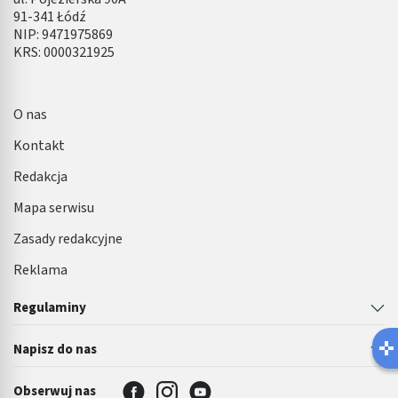
91-341 Łódź
NIP: 9471975869
KRS: 0000321925
O nas
Kontakt
Redakcja
Mapa serwisu
Zasady redakcyjne
Reklama
Regulaminy
Latem łatwiej o infekcję
Napisz do nas
Robisz ten błąd?
Obserwuj nas