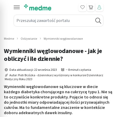
Koszyk
Przeszukaj zawartość portalu
in submenu: Leki na receptę
win submenu: Zdrowie
Medme
Odżywianie
Wymienniki węglowodanowe
win submenu: Suplementy
Wymienniki węglowodanowe - jak je
win submenu: Mama i dziecko
obliczyć i ile dziennie?
win submenu: Kosmetyki
Data aktualizacji: 22 września 2023
~ 8 minut czytania
Autor:
Piotr Brzózka - dziennikarz wyróżniony w konkursie Dziennikarz
Medyczny Roku 2023
win submenu: Higiena
Wymienniki węglowodanowe są kluczowe w diecie
win submenu: Sprzęt medyczny
każdego diabetyka chorującego na cukrzycę typu 1. Nie są
to oczywiście konkretne produkty. Pojęcie to odnosi się
do jednostki miary odpowiadającej ilości przyswajalnych
win submenu: Intymne
cukrów. Ma to fundamentalne znaczenie w kontekście
doboru adekwatnych dawek insuliny.
win submenu: Wellness