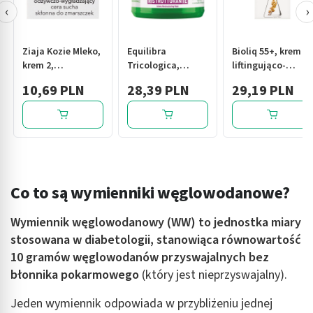
‹
›
Ziaja Kozie Mleko,
Equilibra
Bioliq 55+, krem
krem 2,
Tricologica,
liftingująco-
odżywianie i
naprawcza maska
odżywczy na noc,
10,69 PLN
28,39 PLN
29,19 PLN
wygładzanie do
restrukturyzująca,
50 ml
cery suchej, 50 ml
250 ml
Co to są wymienniki węglowodanowe?
Wymiennik węglowodanowy (WW) to jednostka miary
stosowana w diabetologii, stanowiąca równowartość
10 gramów węglowodanów przyswajalnych bez
błonnika pokarmowego
(który jest nieprzyswajalny).
Jeden wymiennik odpowiada w przybliżeniu jednej