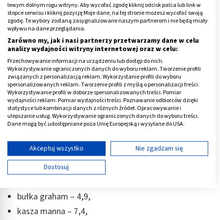
miód pszczeli – 8,0,
lewym dolnym rogu witryny. Aby wycofać zgodę kliknij odcisk palca lub link w
stopce serwisu i kliknij pozycję Moje dane, na tej stronie możesz wycofać swoją
gorzka czekolada – 5,5,
zgodę. Te wybory zostaną zasygnalizowane naszym partnerom i nie będą miały
wpływu na dane przeglądania.
orzechy włoskie - 1,2,
Zarówno my, jak i nasi partnerzy przetwarzamy dane w celu
herbata bez cukru – 0,
analizy wydajności witryny internetowej oraz w celu:
Przechowywanie informacji na urządzeniu lub dostęp do nich.
jogurt naturalny 2 proc. – 0,6,
Wykorzystywanie ograniczonych danych do wyboru reklam. Tworzenie profili
związanych z personalizacją reklam. Wykorzystanie profili do wyboru
mleko 2 proc. – 1,2,
spersonalizowanych reklam. Tworzenie profili z myślą o personalizacji treści.
żółty ser – 0,
Wykorzystywanie profili w doborze spersonalizowanych treści. Pomiar
wydajności reklam. Pomiar wydajności treści. Poznawanie odbiorców dzięki
pierś kurczaka – 0,1,
statystyce lub kombinacji danych z różnych źródeł. Opracowywanie i
ulepszanie usług. Wykorzystywanie ograniczonych danych do wyboru treści.
polędwica z indyka – 0,1,
Dane mogą być udostępniane poza Unię Europejską i wysyłane do USA.
Twoja zgoda i polityka cookie dotyczą wyłącznie tej witryny/aplikacji.
dorsz – 0,
Wyświetl listę partnerów (11 dostawców IAB)
Akceptuj wszystko
Nie zgadzam się
krewetki – 0,1,
Używamy Twoich danych w następujących celach:
oleje roślinne – 0,
Dostosuj
Cele przetwarzania IAB:
bagietka pełnoziarnista – 5,4,
Przechowywanie informacji na urządzeniu lub
bułka graham – 4,9,
dostęp do nich
kasza manna – 7,4,
Wykorzystywanie ograniczonych danych do