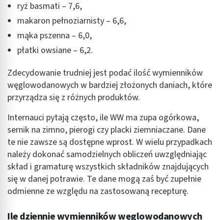
wyboru reklam
ryż basmati – 7,6,
makaron pełnoziarnisty – 6,6,
Tworzenie profili w celu spersonalizowanych
reklam
mąka pszenna – 6,0,
płatki owsiane – 6,2.
Wykorzystanie profili do wyboru
spersonalizowanych reklam
Zdecydowanie trudniej jest podać ilość wymienników
Tworzenie profili w celu personalizacji treści
węglowodanowych w bardziej złożonych daniach, które
przyrządza się z różnych produktów.
Wykorzystywanie profili w celu doboru
spersonalizowanych treści
Internauci pytają często, ile WW ma zupa ogórkowa,
sernik na zimno, pierogi czy placki ziemniaczane. Dane
Pomiar efektywności reklam
te nie zawsze są dostępne wprost. W wielu przypadkach
Pomiar efektywności treści
należy dokonać samodzielnych obliczeń uwzględniając
skład i gramaturę wszystkich składników znajdujących
Rozumienie odbiorców dzięki statystyce lub
się w danej potrawie. Te dane mogą zaś być zupełnie
kombinacji danych z różnych źródeł
odmienne ze względu na zastosowaną recepturę.
Rozwój i ulepszanie usług
Ile dziennie wymienników węglowodanowych
Wykorzystywanie ograniczonych danych do