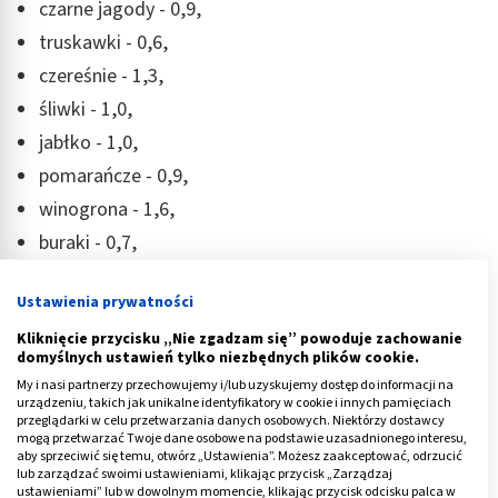
czarne jagody - 0,9,
truskawki - 0,6,
czereśnie - 1,3,
śliwki - 1,0,
jabłko - 1,0,
pomarańcze - 0,9,
winogrona - 1,6,
buraki - 0,7,
groszek zielony – 1,
Ustawienia prywatności
kalafior – 0,3,
Kliknięcie przycisku „Nie zgadzam się” powoduje zachowanie
marchew – 0,5,
domyślnych ustawień tylko niezbędnych plików cookie.
pomidor - 0,3,
My i nasi partnerzy przechowujemy i/lub uzyskujemy dostęp do informacji na
urządzeniu, takich jak unikalne identyfikatory w cookie i innych pamięciach
papryka – 0,5,
przeglądarki w celu przetwarzania danych osobowych. Niektórzy dostawcy
mogą przetwarzać Twoje dane osobowe na podstawie uzasadnionego interesu,
szpinak - 0,1,
aby sprzeciwić się temu, otwórz „Ustawienia”. Możesz zaakceptować, odrzucić
cukier spożywczy – 10,0,
lub zarządzać swoimi ustawieniami, klikając przycisk „Zarządzaj
ustawieniami” lub w dowolnym momencie, klikając przycisk odcisku palca w