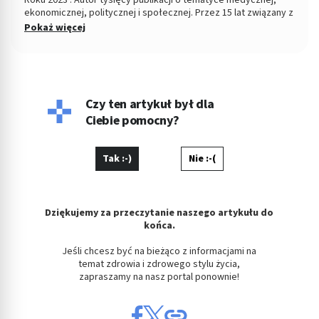
Roku 2023". Autor tysięcy publikacji o tematyce medycznej,
ekonomicznej, politycznej i społecznej. Przez 15 lat związany z
Dziennikiem Łódzkim i Polska TheTimes. Z wykształcenia
Pokaż więcej
socjolog stosunków politycznych, absolwent Wydziału
Ekonomiczno-Socjologicznego Uniwersytetu Łódzkiego. Po
godzinach fotografuje, projektuje, maluje, tworzy muzykę.
Czy ten artykuł był dla
Ciebie pomocny?
Tak :-)
Nie :-(
Dziękujemy za przeczytanie naszego artykułu do
końca.
Jeśli chcesz być na bieżąco z informacjami na
temat zdrowia i zdrowego stylu życia,
zapraszamy na nasz portal ponownie!