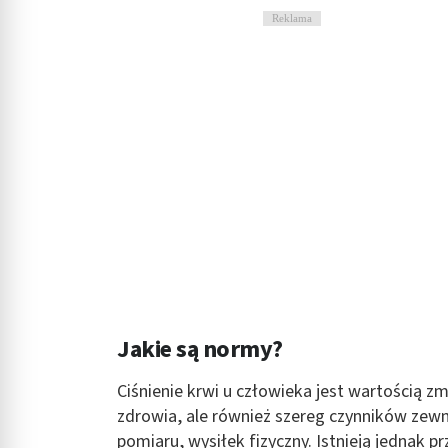
Rozumienie odbiorców dzięki statystyce lub kombinacji danych
Reklama
Rozwój i ulepszanie usług
Wykorzystywanie ograniczonych danych do wyboru treści
Funkcje specjalne IAB:
Użycie dokładnych danych geolokalizacyjnych
Identyfikowanie urządzeń na podstawie aktywnie żądanych inf
Cele przetwarzania inne niż IAB:
Niezbędne
Wydajność (Performance)
Jakie są normy?
Reklama / śledzenie
Ciśnienie krwi u człowieka jest wartością z
zdrowia, ale również szereg czynników zewn
pomiaru, wysiłek fizyczny. Istnieją jednak 