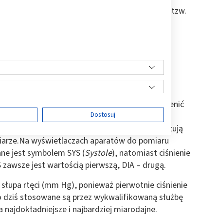
 dwie wartości liczbowe. Pierwszą określa się tzw.
ozkurczowe”. Co oznaczają te terminy?
ew pompowana jest do aorty w momencie skurczu
 tętnicach osiąga swój poziom maksymalny.
i w tętnicach w momencie, w którym serce
iami. Wówczas ma ono wartość minimalną.
 i rozkurczowego jest istotna, by właściwie ocenić
ę
Dostosuj
oraz układu krążenia. Dlatego wszystkie typy
ktroniczny będący urządzeniem domowym) wskazują
arze.Na wyświetlaczach aparatów do pomiaru
ane jest symbolem SYS (
Systole
), natomiast ciśnienie
S zawsze jest wartością pierwszą, DIA – drugą.
ści
r słupa rtęci (mm Hg), ponieważ pierwotnie ciśnienie
o dziś stosowane są przez wykwalifikowaną służbę
najdokładniejsze i najbardziej miarodajne.