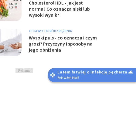
Cholesterol HDL - jak jest
norma? Co oznacza niski lub
wysoki wynik?
OBJAWY CHORÓB KRĄŻENIA
Wysoki puls - co oznacza i czym
grozi? Przyczyny i sposoby na
jego obniżenia
Reklama
Latem łatwiej o infekcję pęcherza 🌊
Robisz ten błąd?