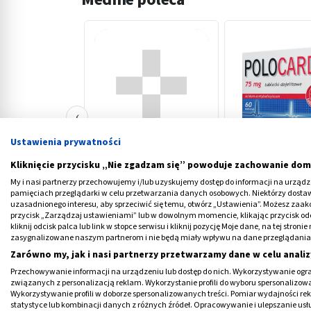
‹
Ustawienia prywatności
Vinpoton, 5 mg, tabletki,
Polocard, 75 mg, 
Kliknięcie przycisku „Nie zgadzam się” powoduje zachowanie dom
50 szt.
dojelitowe, 60 szt
My i nasi partnerzy przechowujemy i/lub uzyskujemy dostęp do informacji na urządzen
13,39 PLN
22,09 PLN
pamięciach przeglądarki w celu przetwarzania danych osobowych. Niektórzy dost
uzasadnionego interesu, aby sprzeciwić się temu, otwórz „Ustawienia”. Możesz zaa
przycisk „Zarządzaj ustawieniami” lub w dowolnym momencie, klikając przycisk od
kliknij odcisk palca lub link w stopce serwisu i kliknij pozycję Moje dane, na tej str
zasygnalizowane naszym partnerom i nie będą miały wpływu na dane przeglądania
Zarówno my, jak i nasi partnerzy przetwarzamy dane w celu analiz
Przechowywanie informacji na urządzeniu lub dostęp do nich. Wykorzystywanie ogra
związanych z personalizacją reklam. Wykorzystanie profili do wyboru spersonalizowany
Dwie wartości – co oznaczają?
Wykorzystywanie profili w doborze spersonalizowanych treści. Pomiar wydajności re
statystyce lub kombinacji danych z różnych źródeł. Opracowywanie i ulepszanie us