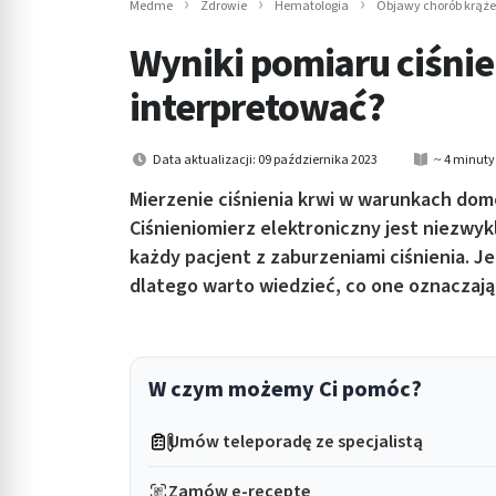
Medme
Zdrowie
Hematologia
Objawy chorób krąże
in submenu: Wellness
Wyniki pomiaru ciśnie
interpretować?
Data aktualizacji: 09 października 2023
~ 4 minuty
Mierzenie ciśnienia krwi w warunkach do
Ciśnieniomierz elektroniczny jest niezwy
każdy pacjent z zaburzeniami ciśnienia. 
dlatego warto wiedzieć, co one oznaczają 
W czym możemy Ci pomóc?
Umów teleporadę ze specjalistą
Zamów e-receptę