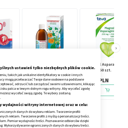
›
tabletki
Venoforton, płyn, 125 ml
MagnoKal Asparaginian,
yślnych ustawień tylko niezbędnych plików cookie.
.
tabletki, 50 szt.
iu, takich jak unikalne identyfikatory w cookie i innych
23,59 PLN
14,79 PLN
awcy mogą przetwarzać Twoje dane osobowe na podstawie
kceptować, odrzucić lub zarządzać swoimi ustawieniami, klikając
cisku palca w lewym dolnym rogu witryny. Aby wycofać zgodę
onie możesz wycofać swoją zgodę. Te wybory zostaną
.
y wydajności witryny internetowej oraz w celu:
niczonych danych do wyboru reklam. Tworzenie profili
ch reklam. Tworzenie profili z myślą o personalizacji treści.
klam. Pomiar wydajności treści. Poznawanie odbiorców dzięki
ług. Wykorzystywanie ograniczonych danych do wyboru treści.