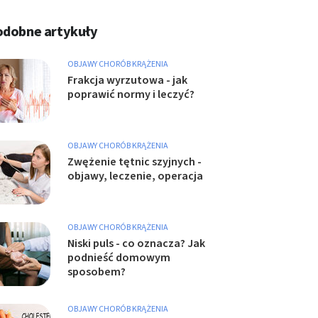
odobne artykuły
OBJAWY CHORÓB KRĄŻENIA
Frakcja wyrzutowa - jak
poprawić normy i leczyć?
OBJAWY CHORÓB KRĄŻENIA
Zwężenie tętnic szyjnych -
objawy, leczenie, operacja
OBJAWY CHORÓB KRĄŻENIA
Niski puls - co oznacza? Jak
podnieść domowym
sposobem?
OBJAWY CHORÓB KRĄŻENIA