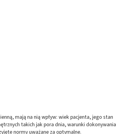
 z różnych źródeł
ormacji
mienną, mają na nią wpływ: wiek pacjenta, jego stan
ętrznych takich jak pora dnia, warunki dokonywania
przyjęte normy uważane za optymalne.