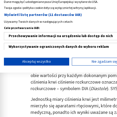
Dane mogą być udostępniane poza Unię Europejską i wysyłane do USA.
Wynik
pomiaru ciśnienia krwi
zawiera zawsze
Twoja zgoda i polityka cookie dotyczą wyłącznie tej witryny/aplikacji.
„ciśnienie skurczowe”, drugą – „ciśnienie r
Wyświetl listę partnerów (11 dostawców IAB)
Używamy Twoich danych w następujących celach:
Ciśnienie skurczowe
to siła, z jaką kr
Cele przetwarzania IAB:
mięśnia sercowego. Wówczas ciśnienie w
Przechowywanie informacji na urządzeniu lub dostęp do nich
Ciśnienie rozkurczowe
to ciśnienie krw
odpoczywa, czyli pomiędzy jego uderzen
Wykorzystywanie ograniczonych danych do wyboru reklam
Zarówno wartość ciśnienia skurczowego, jak
Tworzenie profili w celu spersonalizowanych reklam
Akceptuj wszystko
Nie zgadzam si
stan zdrowia i kondycję mięśnia sercowego 
Wykorzystanie profili do wyboru spersonalizowanych reklam
ciśnieniomierzy (w tym ciśnieniomierz ele
obie wartości przy każdym dokonanym pomi
Tworzenie profili w celu personalizacji treści
ciśnienia krwi ciśnienie rozkurczowe oznacz
rozkurczowe – symbolem DIA (
Diastole
). SY
Wykorzystywanie profili w celu doboru spersonalizowanych tre
Jednostką miary ciśnienia krwi jest milimet
Pomiar efektywności reklam
mierzyło się aparatami rtęciowymi, które d
Pomiar efektywności treści
medyczną, ponadto ich wyniki uważane są za 