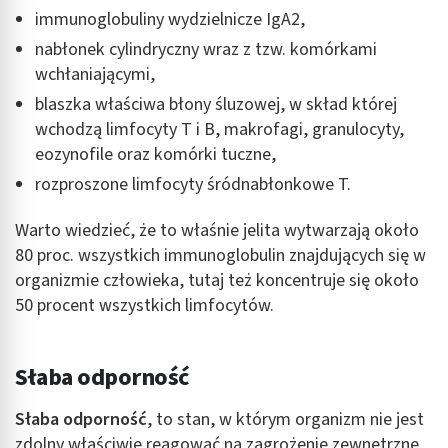
immunoglobuliny wydzielnicze IgA2,
nabłonek cylindryczny wraz z tzw. komórkami
wchłaniającymi,
blaszka właściwa błony śluzowej, w skład której
wchodzą limfocyty T i B, makrofagi, granulocyty,
eozynofile oraz komórki tuczne,
rozproszone limfocyty śródnabłonkowe T.
Warto wiedzieć, że to właśnie jelita wytwarzają około
80 proc. wszystkich immunoglobulin znajdujących się w
organizmie człowieka, tutaj też koncentruje się około
50 procent wszystkich limfocytów.
Słaba odporność
Słaba odporność
, to stan, w którym organizm nie jest
zdolny właściwie reagować na zagrożenie zewnętrzne,