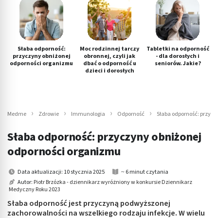
Słaba odporność:
Moc rodzinnej tarczy
Tabletki na odporność
przyczyny obniżonej
obronnej, czyli jak
- dla dorosłych i
odporności organizmu
dbać o odporność u
seniorów. Jakie?
dzieci i dorosłych
Medme
Zdrowie
Immunologia
Odporność
Słaba odporność: przycz
Słaba odporność: przyczyny obniżonej
odporności organizmu
Data aktualizacji: 10 stycznia 2025
~ 6 minut czytania
Autor:
Piotr Brzózka - dziennikarz wyróżniony w konkursie Dziennikarz
Medyczny Roku 2023
Słaba odporność jest przyczyną podwyższonej
zachorowalności na wszelkiego rodzaju infekcje. W wielu