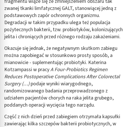
fragmentu wiąże się ze zmniejszeniem obszaru tak
zwanej tkanki limfatycznej GALT, stanowiącej jedną z
podstawowych zapór ochronnych organizmu.
Degradacji w takim przypadku ulega też populacja
pożytecznych bakterii, tzw. probiotyków, kolonizujących
jelita i chroniących przed różnego rodzaju zakażeniami.
Okazuje się jednak, że negatywnym skutkom zabiegu
można zapobiegać w stosunkowo prosty sposób, a
mianowicie - suplementując probiotyki. Katerina
Kotzampassi w pracy
A Four-Probiotics Regimen
Reduces Postoperative Complications After Colorectal
Surgery (…)
podaje wyniki wiarygodnego,
randomizowanego badania przeprowadzonego z
udziałem pacjentów chorych na raka jelita grubego,
poddanych operacji wycięcia tego narządu.
Część z nich dzień przed zabiegiem otrzymała kapsułki
zawierając kilka szczepów bakterii probiotycznych, w