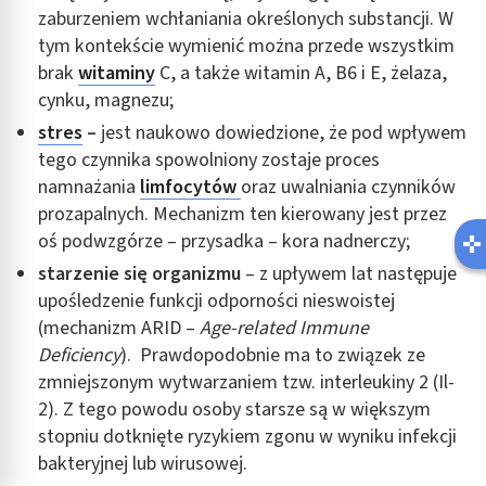
zaburzeniem wchłaniania określonych substancji. W
tym kontekście wymienić można przede wszystkim
brak
witaminy
C, a także witamin A, B6 i E, żelaza,
cynku, magnezu;
stres
–
jest naukowo dowiedzione, że pod wpływem
tego czynnika spowolniony zostaje proces
namnażania
limfocytów
oraz uwalniania czynników
prozapalnych. Mechanizm ten kierowany jest przez
oś podwzgórze – przysadka – kora nadnerczy;
starzenie się organizmu
– z upływem lat następuje
upośledzenie funkcji odporności nieswoistej
(mechanizm ARID –
Age-related Immune
Deficiency
). Prawdopodobnie ma to związek ze
zmniejszonym wytwarzaniem tzw. interleukiny 2 (Il-
2). Z tego powodu osoby starsze są w większym
stopniu dotknięte ryzykiem zgonu w wyniku infekcji
bakteryjnej lub wirusowej.