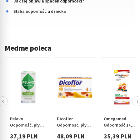
Jak się objawia spadek odporności?
Słaba odporność u dziecka
Medme poleca
‹
›
Pelavo
Dicoflor
Omegamed
Odporność, płyn,
Odpornosc, plyn,
Odporność 1+,
20 ml
(Bayer), 10 fiol.
syrop, 140 ml
37,19 PLN
48,09 PLN
35,39 PLN