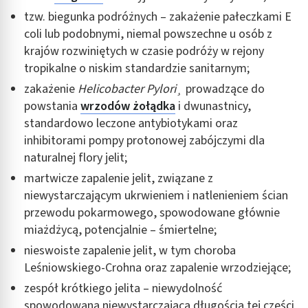
tzw. biegunka podróżnych – zakażenie pałeczkami E
coli lub podobnymi, niemal powszechne u osób z
krajów rozwiniętych w czasie podróży w rejony
tropikalne o niskim standardzie sanitarnym;
zakażenie
Helicobacter Pylori¸
prowadzące do
powstania
wrzodów żołądka
i dwunastnicy,
standardowo leczone antybiotykami oraz
inhibitorami pompy protonowej zabójczymi dla
naturalnej flory jelit;
martwicze zapalenie jelit, związane z
niewystarczającym ukrwieniem i natlenieniem ścian
przewodu pokarmowego, spowodowane głównie
miażdżycą, potencjalnie – śmiertelne;
nieswoiste zapalenie jelit, w tym choroba
Leśniowskiego-Crohna oraz zapalenie wrzodziejące;
zespół krótkiego jelita – niewydolność
spowodowana niewystarczającą długością tej części