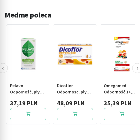
Medme poleca
‹
›
Pelavo
Dicoflor
Omegamed
Odporność, płyn,
Odpornosc, plyn,
Odporność 1+,
20 ml
(Bayer), 10 fiol.
syrop, 140 ml
37,19 PLN
48,09 PLN
35,39 PLN