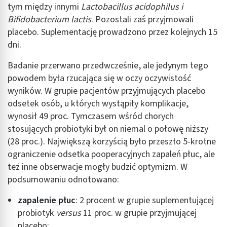
tym między innymi
Lactobacillus acidophilus
i
Bifidobacterium lactis
. Pozostali zaś przyjmowali
placebo. Suplementację prowadzono przez kolejnych 15
dni.
Badanie przerwano przedwcześnie, ale jedynym tego
powodem była rzucająca się w oczy oczywistość
wyników. W grupie pacjentów przyjmujących placebo
odsetek osób, u których wystąpiły komplikacje,
wynosił 49 proc. Tymczasem wśród chorych
stosujących probiotyki był on niemal o połowę niższy
(28 proc.). Największą korzyścią było przeszło 5-krotne
ograniczenie odsetka pooperacyjnych zapaleń płuc, ale
też inne obserwacje mogły budzić optymizm. W
podsumowaniu odnotowano:
zapalenie płuc
: 2 procent w grupie suplementującej
probiotyk
versus
11 proc. w grupie przyjmującej
placebo;