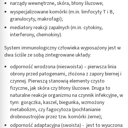
narządy wewnętrzne, skóra, błony śluzowe;
wyspecjalizowane komórki (m.in. limfocyty T i B,
granulocyty, makrofagi);
mediatory reakcji zapalnych (m.in. cytokiny,
interferony, chemokiny).
System immunologiczny człowieka wyposażony jest w
dwa ściśle ze sobą zintegrowane układy:
odporność wrodzona (nieswoista) – pierwsza linia
obrony przed patogenami, złożona z zapory biernej i
czynnej. Pierwszą stanowią elementy czysto
fizyczne, jak skóra czy błony śluzowe. Druga to
naturalne reakcje organizmu na czynnik infekcyjne, w
tym: gorączka, kaszel, biegunka, wzmożony
metabolizm, czy fagocytoza (pochłanianie
drobnoustrojów przez tzw. komórki żerne);
odporność adaptacyjna (swoista) - jest to wyuczona