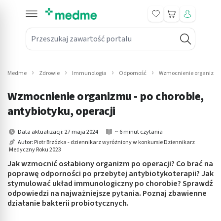
Koszyk
Przeszukaj zawartość portalu
in submenu: Leki na receptę
win submenu: Zdrowie
Medme
Zdrowie
Immunologia
Odporność
Wzmocnienie organizmu -
win submenu: Suplementy
Wzmocnienie organizmu - po chorobie,
win submenu: Mama i dziecko
antybiotyku, operacji
win submenu: Kosmetyki
Data aktualizacji: 27 maja 2024
~ 6 minut czytania
Autor:
Piotr Brzózka - dziennikarz wyróżniony w konkursie Dziennikarz
Medyczny Roku 2023
win submenu: Higiena
Jak wzmocnić osłabiony organizm po operacji? Co brać na
win submenu: Sprzęt medyczny
poprawę odporności po przebytej antybiotykoterapii? Jak
stymulować układ immunologiczny po chorobie? Sprawdź
odpowiedzi na najważniejsze pytania. Poznaj zbawienne
win submenu: Intymne
działanie bakterii probiotycznych.
win submenu: Wellness