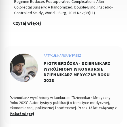
Regimen Reduces Postoperative Complications After
Colorectal Surgery: A Randomized, Double-Blind, Placebo-
Controlled Study, World J Surg, 2015 Nov;39(11)
Czytaj więcej
ARTYKUŁ NAPISANY PRZEZ
PIOTR BRZÓZKA - DZIENNIKARZ
WYRÓŻNIONY W KONKURSIE
DZIENNIKARZ MEDYCZNY ROKU
2023
Dziennikarz wyróżniony w konkursie "Dziennikarz Medyczny
Roku 2023". Autor tysięcy publikacji o tematyce medycznej,
ekonomicznej, politycznej i społecznej. Przez 15 lat związany z
Dziennikiem Łódzkim i Polska TheTimes. Z wykształcenia
Pokaż więcej
socjolog stosunków politycznych, absolwent Wydziału
Ekonomiczno-Socjologicznego Uniwersytetu Łódzkiego. Po