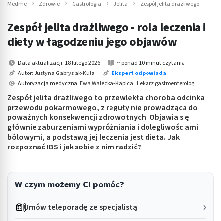
Medme
Zdrowie
Gastrologia
Jelita
Zespół jelita drażliwego
Zespół jelita drażliwego - rola leczenia i
diety w łagodzeniu jego objawów
Data aktualizacji: 18 lutego 2026
~ ponad 10 minut czytania
Autor:
Justyna Gabrysiak-Kula
Ekspert odpowiada
Autoryzacja medyczna:
Ewa Walecka-Kapica , Lekarz gastroenterolog
Zespół jelita drażliwego to przewlekła choroba odcinka
przewodu pokarmowego, z reguły nie prowadząca do
poważnych konsekwencji zdrowotnych. Objawia się
głównie zaburzeniami wypróżniania i dolegliwościami
bólowymi, a podstawą jej leczenia jest dieta. Jak
rozpoznać IBS i jak sobie z nim radzić?
W czym możemy Ci pomóc?
Umów teleporadę ze specjalistą