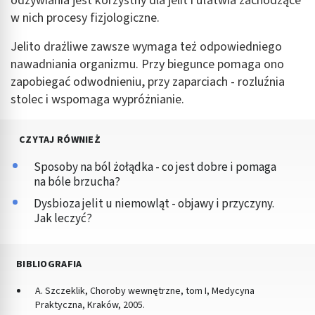
odżywiania jest korzystny dla jelit i ułatwia zachodzące
w nich procesy fizjologiczne.
Jelito drażliwe zawsze wymaga też odpowiedniego
nawadniania organizmu. Przy biegunce pomaga ono
zapobiegać odwodnieniu, przy zaparciach - rozluźnia
stolec i wspomaga wypróżnianie.
CZYTAJ RÓWNIEŻ
Sposoby na ból żołądka - co jest dobre i pomaga
na bóle brzucha?
Dysbioza jelit u niemowląt - objawy i przyczyny.
Jak leczyć?
BIBLIOGRAFIA
A. Szczeklik, Choroby wewnętrzne, tom I, Medycyna
Praktyczna, Kraków, 2005.