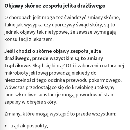
Objawy skórne zespołu jelita drażliwego
Identyfikowanie urządzeń na podstawie
aktywnie żądanych informacji
O chorobach jelit mogą też świadczyć zmiany skórne,
takie jak wysypka czy uporczywy świąd skóry, są to
Cele przetwarzania inne niż IAB:
jednak objawy tak nietypowe, że zawsze wymagają
Niezbędne
konsultacji z lekarzem.
Wydajność (Performance)
Jeśli chodzi o skórne objawy zespołu jelita
drażliwego, przede wszystkim są to zmiany
Reklama / śledzenie
trądzikowe.
Skąd się biorą? Otóż zaburzenia naturalnej
mikrobioty jelitowej prowadzą niekiedy do
nieszczelności tego odcinka przewodu pokarmowego.
Wówczas przedostające się do krwiobiegu toksyny i
inne szkodliwe substancje mogą powodować stan
zapalny w obrębie skóry.
Zmiany, które mogą wystąpić to przede wszystkim:
trądzik pospolity,