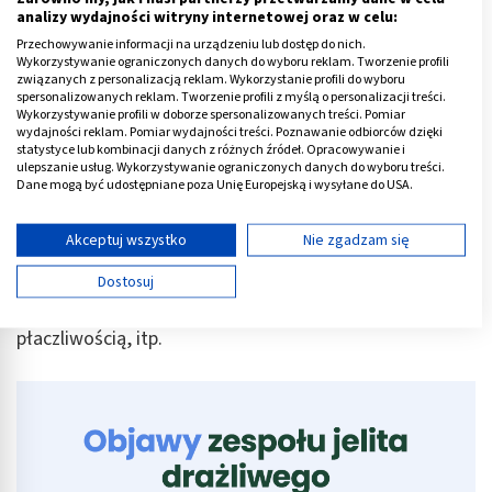
się śluzu z krwią nie jest typowe i zawsze wymaga
analizy wydajności witryny internetowej oraz w celu:
pilnej konsultacji z lekarzem.
Przechowywanie informacji na urządzeniu lub dostęp do nich.
Wykorzystywanie ograniczonych danych do wyboru reklam. Tworzenie profili
Pogorszenie ogólnego samopoczucia - uczucie
związanych z personalizacją reklam. Wykorzystanie profili do wyboru
zmęczenia, zaburzenia nastroju, a nawet stany
spersonalizowanych reklam. Tworzenie profili z myślą o personalizacji treści.
Wykorzystywanie profili w doborze spersonalizowanych treści. Pomiar
depresyjne.
wydajności reklam. Pomiar wydajności treści. Poznawanie odbiorców dzięki
statystyce lub kombinacji danych z różnych źródeł. Opracowywanie i
ulepszanie usług. Wykorzystywanie ograniczonych danych do wyboru treści.
Zespół jelita drażliwego daje podobne objawy u
Dane mogą być udostępniane poza Unię Europejską i wysyłane do USA.
pacjentów dorosłych i u dzieci.
U najmłodszych -
Twoja zgoda i polityka cookie dotyczą wyłącznie tej witryny/aplikacji.
szczególnie u niemowląt - rozpoznanie dolegliwości
Wyświetl listę partnerów (11 dostawców IAB)
Akceptuj wszystko
Nie zgadzam się
jest najtrudniejsze, ponieważ maluchy nie potrafią
Używamy Twoich danych w następujących celach:
jeszcze sygnalizować dyskomfortu. U nich wszelkie
Dostosuj
Cele przetwarzania IAB:
dolegliwości objawiają się rozdrażnieniem, wzmożoną
Przechowywanie informacji na urządzeniu lub
płaczliwością, itp.
dostęp do nich
Wykorzystywanie ograniczonych danych do
wyboru reklam
Tworzenie profili w celu spersonalizowanych
reklam