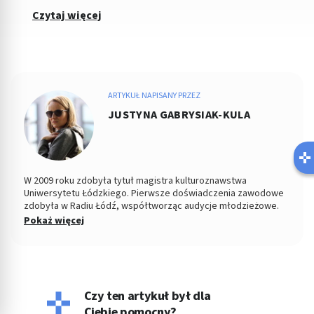
Czytaj więcej
ARTYKUŁ NAPISANY PRZEZ
JUSTYNA GABRYSIAK-KULA
W 2009 roku zdobyła tytuł magistra kulturoznawstwa
Uniwersytetu Łódzkiego. Pierwsze doświadczenia zawodowe
zdobyła w Radiu Łódź, współtworząc audycje młodzieżowe.
Od kilku lat pracuje jako copywriter, specjalizując się w
Pokaż więcej
tematyce medycznej, kosmetycznej, parentingowej i w
dziedzinach pokrewnych. Napisała dotąd setki artykułów o
zdrowiu. Prywatnie wychowuje dzieci, pływa i czyta książki,
choć to właśnie pisanie było zawsze jej ulubionym zajęciem.
Czy ten artykuł był dla
Ciebie pomocny?