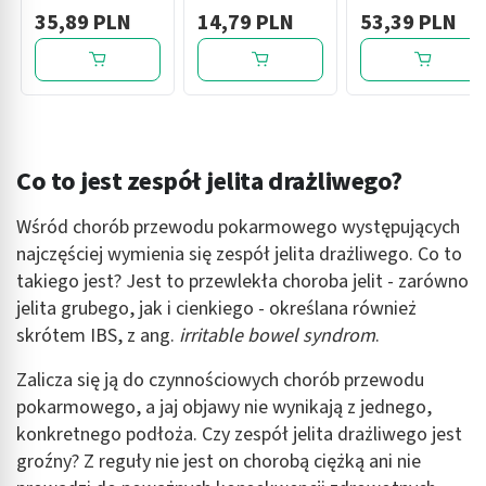
tabletki, 30 szt.
ulegające
sasz.
35,89 PLN
14,79 PLN
53,39 PLN
rozpadowi w
jamie ustnej, 6
szt.
Co to jest zespół jelita drażliwego?
Wśród chorób przewodu pokarmowego występujących
najczęściej wymienia się zespół jelita drażliwego. Co to
takiego jest? Jest to przewlekła choroba jelit - zarówno
jelita grubego, jak i cienkiego - określana również
skrótem IBS, z ang.
irritable bowel syndrom
.
Zalicza się ją do czynnościowych chorób przewodu
pokarmowego, a jaj objawy nie wynikają z jednego,
konkretnego podłoża. Czy zespół jelita drażliwego jest
groźny? Z reguły nie jest on chorobą ciężką ani nie