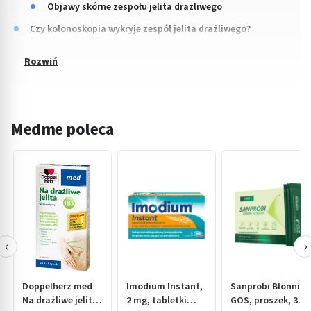
Objawy skórne zespołu jelita drażliwego
Czy kolonoskopia wykryje zespół jelita drażliwego?
Diagnostyka IBS
Medme poleca
‹
›
Doppelherz med
Imodium Instant,
Sanprobi Błonnik
Na drażliwe jelita,
2 mg, tabletki
GOS, proszek, 30