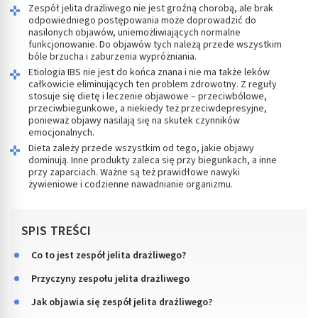
Zespół jelita drażliwego nie jest groźną chorobą, ale brak
odpowiedniego postępowania może doprowadzić do
nasilonych objawów, uniemożliwiających normalne
funkcjonowanie. Do objawów tych należą przede wszystkim
bóle brzucha i zaburzenia wypróżniania.
Etiologia IBS nie jest do końca znana i nie ma także leków
całkowicie eliminujących ten problem zdrowotny. Z reguły
stosuje się dietę i leczenie objawowe – przeciwbólowe,
przeciwbiegunkowe, a niekiedy też przeciwdepresyjne,
ponieważ objawy nasilają się na skutek czynników
emocjonalnych.
Dieta zależy przede wszystkim od tego, jakie objawy
dominują. Inne produkty zaleca się przy biegunkach, a inne
przy zaparciach. Ważne są też prawidłowe nawyki
żywieniowe i codzienne nawadnianie organizmu.
SPIS TREŚCI
Co to jest zespół jelita drażliwego?
Przyczyny zespołu jelita drażliwego
Jak objawia się zespół jelita drażliwego?