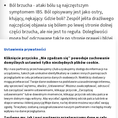
Ból brzucha - ataki bólu są najczęstszym
symptomem IBS. Ból opisywany jest jako ostry,
kłujący, nękający. Gdzie boli? Zespół jelita drażliwego
najczęściej objawia się bólem po lewej stronie dolnej
części brzucha, ale nie jest to reguła. Dolegliwości
mogą być odczuwane także po stronie prawej i bliżej
części centralnej.
Ustawienia prywatności
Zaburzenia wypróżnienia - najczęściej są to biegunka
Kliknięcie przycisku „Nie zgadzam się” powoduje zachowanie
lub zaparcia. Mogą one również występować
domyślnych ustawień tylko niezbędnych plików cookie.
naprzemiennie.
My i nasi partnerzy przechowujemy i/lub uzyskujemy dostęp do informacji na
Zmieniony wygląd stolca - stolec przy zespole jelita
urządzeniu, takich jak unikalne identyfikatory w cookie i innych pamięciach
przeglądarki w celu przetwarzania danych osobowych. Niektórzy dostawcy
drażliwego może wyglądać inaczej, niż przed
mogą przetwarzać Twoje dane osobowe na podstawie uzasadnionego interesu,
aby sprzeciwić się temu, otwórz „Ustawienia”. Możesz zaakceptować, odrzucić
rozwojem choroby. Zdarza się, że jest on żółty i
lub zarządzać swoimi ustawieniami, klikając przycisk „Zarządzaj
zawiera kawałki pokarmu, co wskazuje na zaburzenia
ustawieniami” lub w dowolnym momencie, klikając przycisk odcisku palca w
lewym dolnym rogu witryny. Aby wycofać zgodę kliknij odcisk palca lub link w
trawienia i wchłaniania. Bywa też cienki (tzw.
stolec
stopce serwisu i kliknij pozycję Moje dane, na tej stronie możesz wycofać swoją
ołówkowaty
), o kształcie sznurka lub wstążki. W
zgodę. Te wybory zostaną zasygnalizowane naszym partnerom i nie będą miały
wpływu na dane przeglądania.
stolcu może być zauważalny śluz, jednak pojawienie
Zarówno my, jak i nasi partnerzy przetwarzamy dane w celu