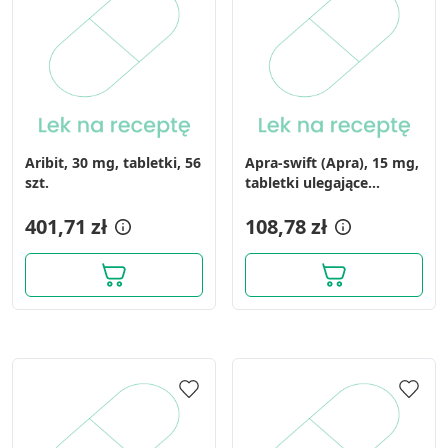
Aribit, 30 mg, tabletki, 56
Apra-swift (Apra), 15 mg,
szt.
tabletki ulegające
rozpadowi w jamie
401,71 zł
ustnej, 28 szt.
108,78 zł