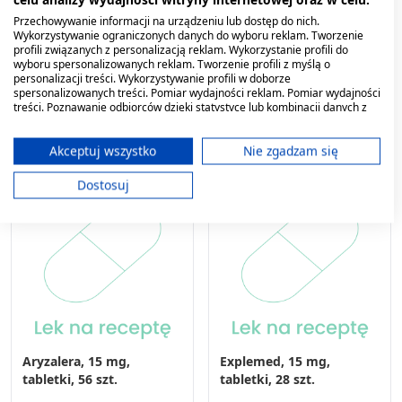
Aryzalera, 10 mg,
Apra-swift, 15 mg,
tabletki, 56 szt.
tabletki ulegające
Przechowywanie informacji na urządzeniu lub dostęp do nich.
Wykorzystywanie ograniczonych danych do wyboru reklam. Tworzenie
rozpadowi w jamie
profili związanych z personalizacją reklam. Wykorzystanie profili do
141,18 zł
ustnej, 56 szt.
201,06 zł
wyboru spersonalizowanych reklam. Tworzenie profili z myślą o
personalizacji treści. Wykorzystywanie profili w doborze
spersonalizowanych treści. Pomiar wydajności reklam. Pomiar wydajności
treści. Poznawanie odbiorców dzięki statystyce lub kombinacji danych z
różnych źródeł. Opracowywanie i ulepszanie usług. Wykorzystywanie
ograniczonych danych do wyboru treści.
Dane mogą być udostępniane poza Unię Europejską i wysyłane do USA.
Akceptuj wszystko
Nie zgadzam się
Twoja zgoda i polityka cookie dotyczą wyłącznie tej witryny/aplikacji.
Dostosuj
Wyświetl listę partnerów (11 dostawców IAB)
Używamy Twoich danych w następujących celach:
Cele przetwarzania IAB:
Przechowywanie informacji na urządzeniu
lub dostęp do nich
Wykorzystywanie ograniczonych danych do
wyboru reklam
Aryzalera, 15 mg,
Explemed, 15 mg,
Tworzenie profili w celu
tabletki, 56 szt.
tabletki, 28 szt.
spersonalizowanych reklam