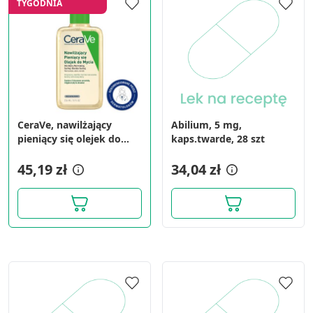
TYGODNIA
CeraVe, nawilżający
Abilium, 5 mg,
pieniący się olejek do
kaps.twarde, 28 szt
mycia, 236 ml
45,19 zł
34,04 zł