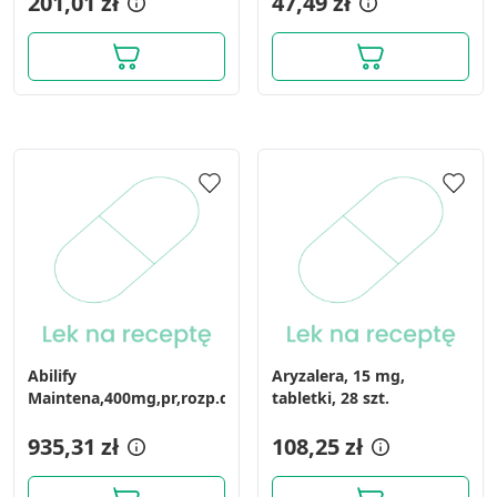
201,01 zł
47,49 zł
Abilify
Aryzalera, 15 mg,
Maintena,400mg,pr,rozp.d/s.zaw.d/wst.p.uw,1f+rozp.
tabletki, 28 szt.
935,31 zł
108,25 zł