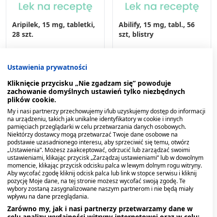
Aripilek, 15 mg, tabletki,
Abilify, 15 mg, tabl., 56
28 szt.
szt, blistry
105,96 zł
194,73 zł
Ustawienia prywatności
Kliknięcie przycisku „Nie zgadzam się” powoduje
zachowanie domyślnych ustawień tylko niezbędnych
plików cookie.
My i nasi partnerzy przechowujemy i/lub uzyskujemy dostęp do informacji
na urządzeniu, takich jak unikalne identyfikatory w cookie i innych
pamięciach przeglądarki w celu przetwarzania danych osobowych.
Niektórzy dostawcy mogą przetwarzać Twoje dane osobowe na
podstawie uzasadnionego interesu, aby sprzeciwić się temu, otwórz
„Ustawienia”. Możesz zaakceptować, odrzucić lub zarządzać swoimi
ustawieniami, klikając przycisk „Zarządzaj ustawieniami” lub w dowolnym
momencie, klikając przycisk odcisku palca w lewym dolnym rogu witryny.
Aby wycofać zgodę kliknij odcisk palca lub link w stopce serwisu i kliknij
pozycję Moje dane, na tej stronie możesz wycofać swoją zgodę. Te
wybory zostaną zasygnalizowane naszym partnerom i nie będą miały
wpływu na dane przeglądania.
Zarówno my, jak i nasi partnerzy przetwarzamy dane w
celu analizy wydajności witryny internetowej oraz w celu: