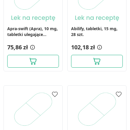
Apra-swift (Apra), 10 mg,
Abilify, tabletki, 15 mg,
tabletki ulegające
28 szt.
rozpadowi w jamie
ustnej, 28 szt.
75,86 zł
102,18 zł