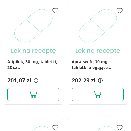
Aripilek, 30 mg, tabletki,
Apra-swift, 30 mg,
28 szt.
tabletki ulegające
rozpadowi w jamie
201,07 zł
ustnej, 28 szt.
202,29 zł