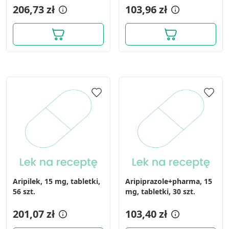
206,73 zł
103,96 zł
Wykorzystanie profili do wyboru
spersonalizowanych reklam
Tworzenie profili w celu personalizacji treści
Wykorzystywanie profili w celu doboru
spersonalizowanych treści
Pomiar efektywności reklam
Pomiar efektywności treści
Rozumienie odbiorców dzięki statystyce lub
kombinacji danych z różnych źródeł
Rozwój i ulepszanie usług
Aripilek, 15 mg, tabletki,
Aripiprazole+pharma, 15
Wykorzystywanie ograniczonych danych do
56 szt.
mg, tabletki, 30 szt.
wyboru treści
Funkcje specjalne IAB:
201,07 zł
103,40 zł
Użycie dokładnych danych