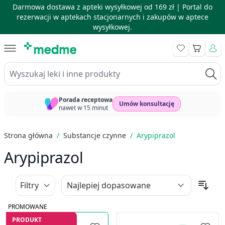
Darmowa dostawa z apteki wysyłkowej od 169 zł |
Portal do
rezerwacji w aptekach stacjonarnych i zakupów w aptece
wysyłkowej.
Skip to Content
Koszyk
Wyszukaj leki i inne produkty
Porada receptowa
Umów konsultację
nawet w 15 minut
Strona główna
/
Substancje czynne
/
Arypiprazol
Arypiprazol
Filtry
PROMOWANE
PRODUKT