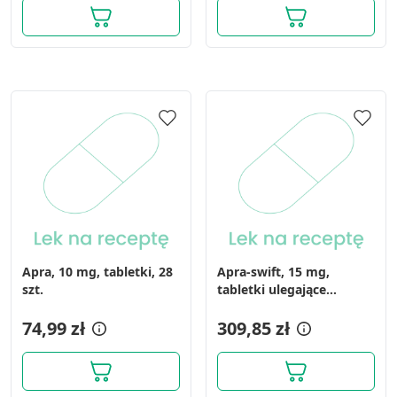
geolokalizacyjnych
Identyfikowanie urządzeń na podstawie
aktywnie żądanych informacji
Cele przetwarzania inne niż IAB:
Niezbędne
Wydajność (Performance)
Reklama / śledzenie
Apra, 10 mg, tabletki, 28
Apra-swift, 15 mg,
szt.
tabletki ulegające
rozpadowi w jamie
74,99 zł
ustnej, 84 szt.
309,85 zł