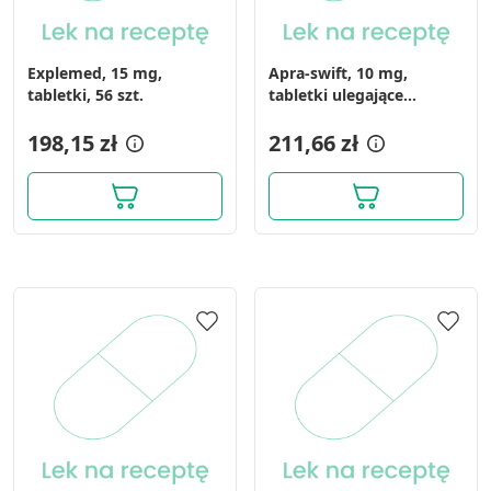
Explemed, 15 mg,
Apra-swift, 10 mg,
tabletki, 56 szt.
tabletki ulegające
rozpuszczaniu w jamie
198,15 zł
ustnej, 84 szt.
211,66 zł