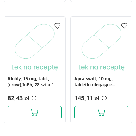
Abilify, 15 mg, tabl.,
Apra-swift, 10 mg,
(i.row),InPh, 28 szt x 1
tabletki ulegające
rozpadowi w jamie
82,43 zł
ustnej, 56 szt.
145,11 zł