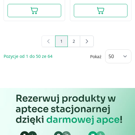
1
2
You're currently reading page
Page
Pozycje od
1
do
50
ze
64
Pokaż