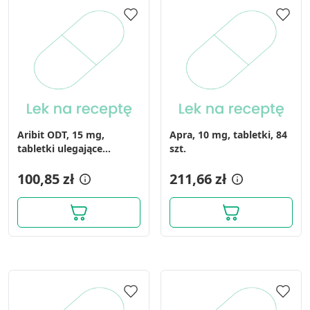
Aribit ODT, 15 mg,
Apra, 10 mg, tabletki, 84
tabletki ulegające
szt.
rozpadowi w jamie
ustnej, 28 szt.
100,85 zł
211,66 zł