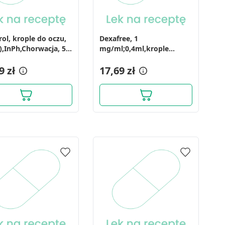
rol, krople do oczu,
Dexafree, 1
w),InPh,Chorwacja, 5
mg/ml;0,4ml,krople
d/oczu,
9 zł
(i.row)Delf,Fran,20poj
17,69 zł