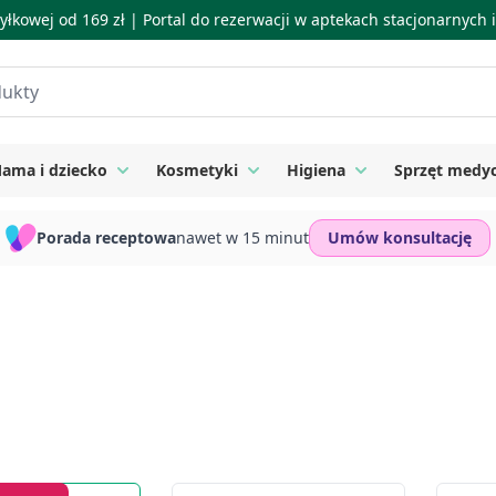
łkowej od 169 zł |
Portal do rezerwacji w aptekach stacjonarnych
ama i dziecko
Kosmetyki
Higiena
Sprzęt medy
ie
 submenu for Suplementy
Toggle submenu for Mama i dziecko
Toggle submenu for Kosmetyki
Toggle submenu for
Porada receptowa
nawet w 15 minut
Umów konsultację