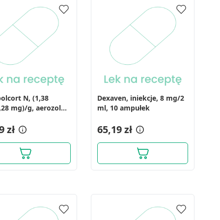
olcort N, (1,38
Dexaven, iniekcje, 8 mg/2
28 mg)/g, aerozol
ml, 10 ampułek
rę, 16,25 g (30 ml)
9 zł
65,19 zł