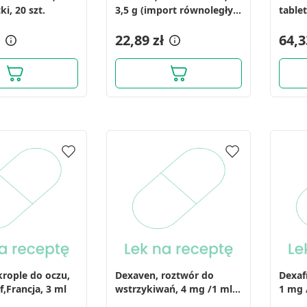
ki, 20 szt.
3,5 g (import równoległy,
tablet
InPharm)
22,89 zł
64,3
krople do oczu,
Dexaven, roztwór do
Dexaf
lf,Francja, 3 ml
wstrzykiwań, 4 mg /1 ml,
1 mg /
10 ampułek
mini