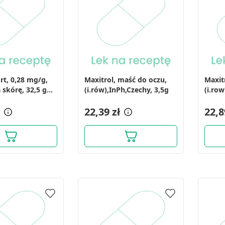
rt, 0,28 mg/g,
Maxitrol, maść do oczu,
Maxit
 skórę, 32,5 g
(i.rów),InPh,Czechy, 3,5g
(i.row
22,39 zł
22,8