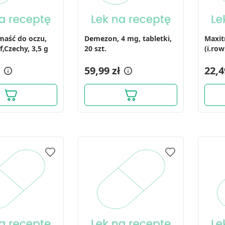
 maść do oczu,
Demezon, 4 mg, tabletki,
Maxit
f,Czechy, 3,5 g
20 szt.
(i.ro
ml
59,99 zł
22,4