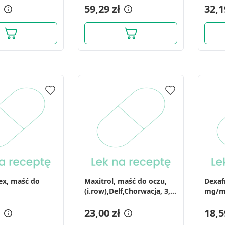
59,29 zł
32,1
ex, maść do
Maxitrol, maść do oczu,
Dexaf
(i.row),Delf,Chorwacja, 3,5
mg/ml
g
d/ocz
23,00 zł
(i.ro
18,5