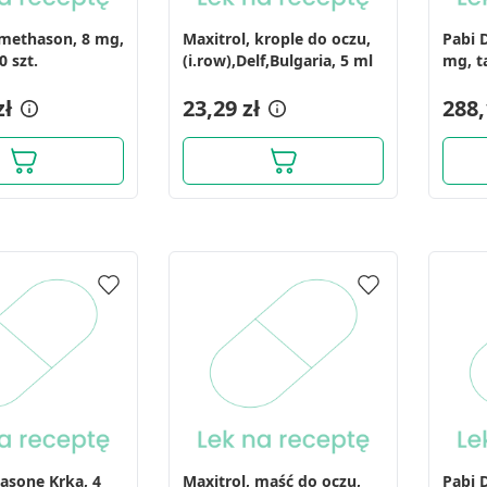
methason, 8 mg,
Maxitrol, krople do oczu,
Pabi 
0 szt.
(i.row),Delf,Bulgaria, 5 ml
mg, ta
zł
23,29 zł
288,
sone Krka, 4
Maxitrol, maść do oczu,
Pabi 