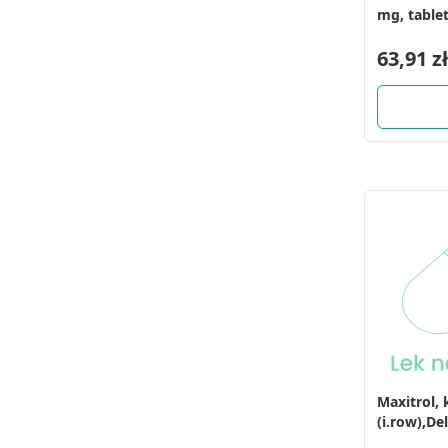
mg, tablet
63,91 zł
Maxitrol, 
(i.row),De