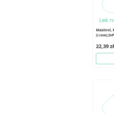
Maxitrol, 
(i.row),In
22,39 zł