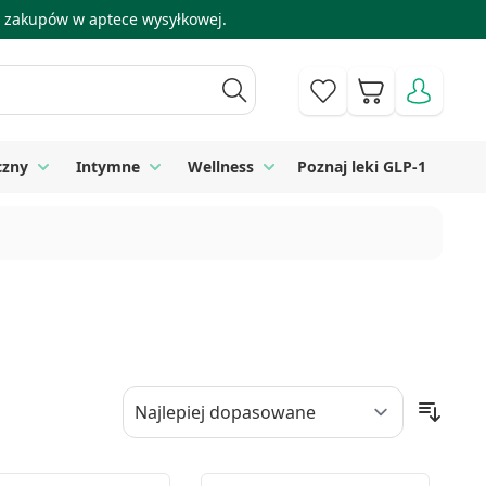
 i zakupów w aptece wysyłkowej.
Koszyk
czny
Intymne
Wellness
Poznaj leki GLP-1
 Higiena
Toggle submenu for Sprzęt medyczny
Toggle submenu for Intymne
Toggle submenu for Wellness