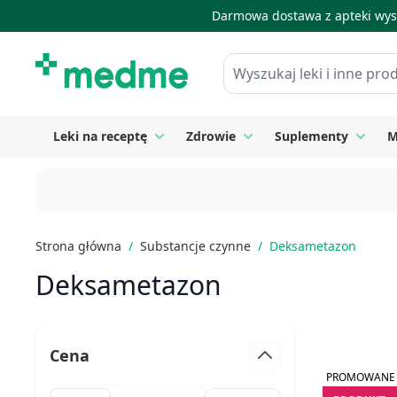
Darmowa dostawa z apteki wysy
Skip to Content
Wyszukaj leki i inne produkty
Leki na receptę
Zdrowie
Suplementy
M
Toggle submenu for Leki na receptę
Toggle submenu for Zdrow
Toggle
Strona główna
/
Substancje czynne
/
Deksametazon
Deksametazon
Cena
PROMOWANE