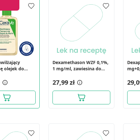
awilżający
Dexamethason WZF 0,1%,
Dexap
ię olejek do
1 mg/ml, zawiesina do
mg+0,
6 ml
oczu, 5 ml
na skó
27,99 zł
29,0