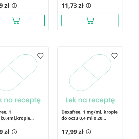
9 zł
11,73 zł
ree, 1
Dexafree, 1 mg/ml, krople
;0,4ml,krople
do oczu 0,4 ml x 20
u,
pojeminków (import
w)MDZ,Fran,20poj
9 zł
równoległy, InPharm)
17,99 zł