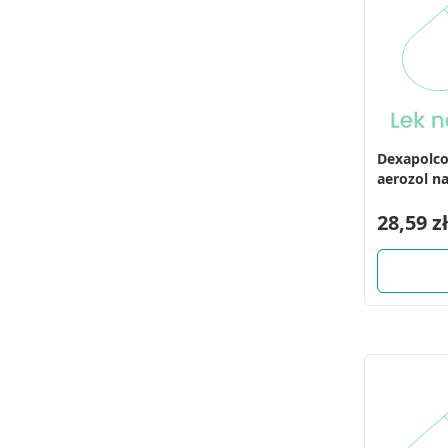
Dexapolco
aerozol na
(55 ml)
28,59 zł