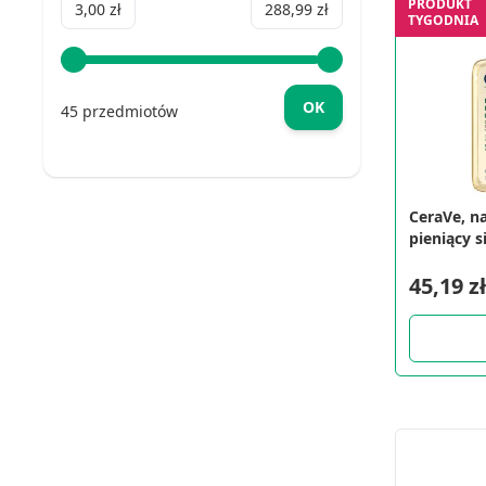
PRODUKT
Minimum value
Maximum value
3,00 zł
288,99 zł
TYGODNIA
OK
45 przedmiotów
CeraVe, n
pieniący s
mycia, 23
45,19 zł