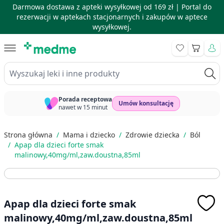
Darmowa dostawa z apteki wysyłkowej od 169 zł |
Portal do
rezerwacji w aptekach stacjonarnych i zakupów w aptece
wysyłkowej.
Skip to Content
Koszyk
Wyszukaj leki i inne produkty
Porada receptowa
Umów konsultację
nawet w 15 minut
Strona główna
/
Mama i dziecko
/
Zdrowie dziecka
/
Ból
/
Apap dla dzieci forte smak
malinowy,40mg/ml,zaw.doustna,85ml
Apap dla dzieci forte smak
malinowy,40mg/ml,zaw.doustna,85ml