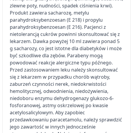
Wykorzystywanie ograniczonych danych do
zlewne poty, nudności, spadek ciśnienia krwi).
wyboru reklam
Produkt zawiera sacharozę, metylu
parahydroksybenzoesan (E 218) i propylu
Tworzenie profili w celu
spersonalizowanych reklam
parahydroksybenzoesan (E 216). Pacjenci z
nietolerancją cukrów powinni skonsultować się z
Wykorzystanie profili do wyboru
lekarzem. Dawka powyżej 10 ml zawiera ponad 5
spersonalizowanych reklam
g sacharozy, co jest istotne dla diabetyków i może
Tworzenie profili w celu personalizacji treści
być szkodliwe dla zębów. Parabeny mogą
powodować reakcje alergiczne typu późnego.
Wykorzystywanie profili w celu doboru
Przed zastosowaniem leku należy skonsultować
spersonalizowanych treści
się z lekarzem w przypadku chorób wątroby,
zaburzeń czynności nerek, niedokrwistości
Pomiar efektywności reklam
hemolitycznej, odwodnienia, niedożywienia,
Pomiar efektywności treści
niedoboru enzymu dehydrogenazy glukozo-6-
fosforanowej, astmy oskrzelowej po kwasie
Rozumienie odbiorców dzięki statystyce lub
acetylosalicylowym. Aby zapobiec
kombinacji danych z różnych źródeł
przedawkowaniu paracetamolu, należy sprawdzić
Rozwój i ulepszanie usług
jego zawartość w innych jednocześnie