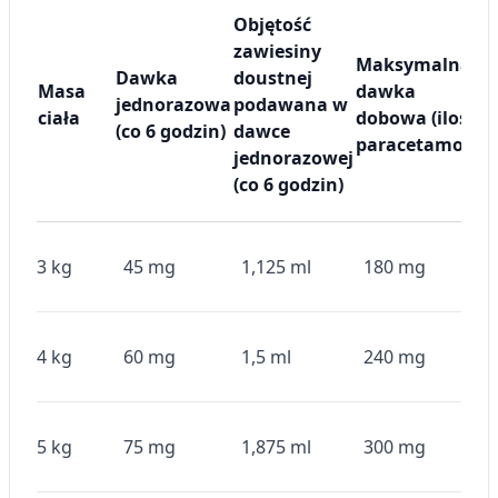
Objętość
zawiesiny
Maksymalna
Dawka
doustnej
Masa
dawka
jednorazowa
podawana w
ciała
dobowa (ilość
(co 6 godzin)
dawce
(
paracetamolu)
jednorazowej
l
(co 6 godzin)
3 kg
45 mg
1,125 ml
180 mg
4 kg
60 mg
1,5 ml
240 mg
5 kg
75 mg
1,875 ml
300 mg