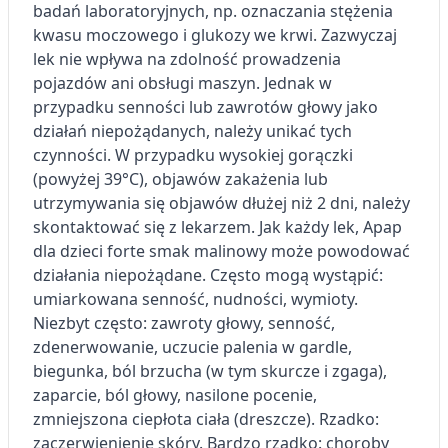
badań laboratoryjnych, np. oznaczania stężenia
kwasu moczowego i glukozy we krwi. Zazwyczaj
lek nie wpływa na zdolność prowadzenia
pojazdów ani obsługi maszyn. Jednak w
przypadku senności lub zawrotów głowy jako
działań niepożądanych, należy unikać tych
czynności. W przypadku wysokiej gorączki
(powyżej 39°C), objawów zakażenia lub
utrzymywania się objawów dłużej niż 2 dni, należy
skontaktować się z lekarzem. Jak każdy lek, Apap
dla dzieci forte smak malinowy może powodować
działania niepożądane. Często mogą wystąpić:
umiarkowana senność, nudności, wymioty.
Niezbyt często: zawroty głowy, senność,
zdenerwowanie, uczucie palenia w gardle,
biegunka, ból brzucha (w tym skurcze i zgaga),
zaparcie, ból głowy, nasilone pocenie,
zmniejszona ciepłota ciała (dreszcze). Rzadko:
zaczerwienienie skóry. Bardzo rzadko: choroby