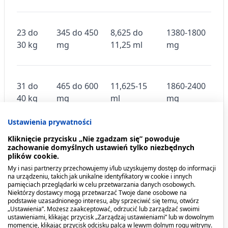
23 do
345 do 450
8,625 do
1380-1800
30 kg
mg
11,25 ml
mg
31 do
465 do 600
11,625-15
1860-2400
40 kg
mg
ml
mg
Ustawienia prywatności
Kliknięcie przycisku „Nie zgadzam się” powoduje
powyżej
615 do
15,375 ml
2460-3000
zachowanie domyślnych ustawień tylko niezbędnych
41 kg
1000 mg
do 25 ml
mg (więcej
plików cookie.
niż 41 do 50
My i nasi partnerzy przechowujemy i/lub uzyskujemy dostęp do informacji
kg mc.)
na urządzeniu, takich jak unikalne identyfikatory w cookie i innych
pamięciach przeglądarki w celu przetwarzania danych osobowych.
Niektórzy dostawcy mogą przetwarzać Twoje dane osobowe na
podstawie uzasadnionego interesu, aby sprzeciwić się temu, otwórz
„Ustawienia”. Możesz zaakceptować, odrzucić lub zarządzać swoimi
4000 mg
ustawieniami, klikając przycisk „Zarządzaj ustawieniami” lub w dowolnym
momencie, klikając przycisk odcisku palca w lewym dolnym rogu witryny.