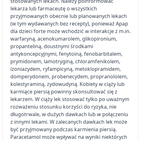
stosowanych lekach. Należy poinformować
Wykorzystywanie ograniczonych danych do
lekarza lub farmaceutę o wszystkich
wyboru treści
przyjmowanych obecnie lub planowanych lekach
Funkcje specjalne IAB:
(w tym wydawanych bez recepty), ponieważ Apap
Użycie dokładnych danych
dla dzieci forte może wchodzić w interakcje z m.in.
geolokalizacyjnych
warfaryną, acenokumarolem, glikopironium,
propanteliną, doustnymi środkami
Identyfikowanie urządzeń na podstawie
antykoncepcyjnymi, fenytoiną, fenobarbitalem,
aktywnie żądanych informacji
prymidonem, lamotryginą, chloramfenikolem,
Cele przetwarzania inne niż IAB:
izoniazydem, ryfampicyną, metoklopramidem,
Niezbędne
domperydonem, probenecydem, propranololem,
kolestyraminą, zydowudyną. Kobiety w ciąży lub
Wydajność (Performance)
karmiące piersią powinny skonsultować się z
lekarzem. W ciąży lek stosować tylko po uważnym
Reklama / śledzenie
rozważeniu stosunku korzyści do ryzyka, nie
długotrwale, w dużych dawkach lub w połączeniu
z innymi lekami. W zalecanych dawkach lek może
być przyjmowany podczas karmienia piersią.
Paracetamol może wpływać na wyniki niektórych