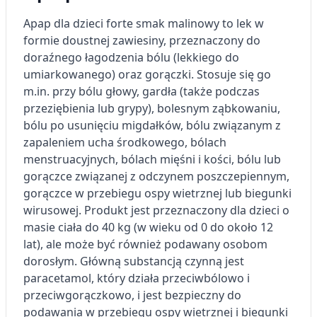
Apap dla dzieci forte smak malinowy to lek w
formie doustnej zawiesiny, przeznaczony do
doraźnego łagodzenia bólu (lekkiego do
umiarkowanego) oraz gorączki. Stosuje się go
m.in. przy bólu głowy, gardła (także podczas
przeziębienia lub grypy), bolesnym ząbkowaniu,
bólu po usunięciu migdałków, bólu związanym z
zapaleniem ucha środkowego, bólach
menstruacyjnych, bólach mięśni i kości, bólu lub
gorączce związanej z odczynem poszczepiennym,
gorączce w przebiegu ospy wietrznej lub biegunki
wirusowej. Produkt jest przeznaczony dla dzieci o
masie ciała do 40 kg (w wieku od 0 do około 12
lat), ale może być również podawany osobom
dorosłym. Główną substancją czynną jest
paracetamol, który działa przeciwbólowo i
przeciwgorączkowo, i jest bezpieczny do
podawania w przebiegu ospy wietrznej i biegunki