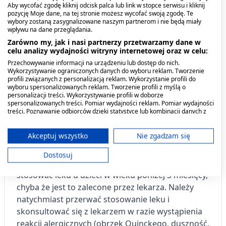
(więcej niż 51
Aby wycofać zgodę kliknij odcisk palca lub link w stopce serwisu i kliknij
kg mc.)
pozycję Moje dane, na tej stronie możesz wycofać swoją zgodę. Te
wybory zostaną zasygnalizowane naszym partnerom i nie będą miały
wpływu na dane przeglądania.
Zarówno my, jak i nasi partnerzy przetwarzamy dane w
celu analizy wydajności witryny internetowej oraz w celu:
Lek można przyjmować z jedzeniem i piciem (poza
Przechowywanie informacji na urządzeniu lub dostęp do nich.
napojami alkoholowymi). Spożywanie posiłku nie
Wykorzystywanie ograniczonych danych do wyboru reklam. Tworzenie
wpływa na skuteczność leku, choć może opóźnić
profili związanych z personalizacją reklam. Wykorzystanie profili do
wyboru spersonalizowanych reklam. Tworzenie profili z myślą o
jego działanie.
personalizacji treści. Wykorzystywanie profili w doborze
spersonalizowanych treści. Pomiar wydajności reklam. Pomiar wydajności
treści. Poznawanie odbiorców dzięki statystyce lub kombinacji danych z
Ostrzeżenia
różnych źródeł. Opracowywanie i ulepszanie usług. Wykorzystywanie
ograniczonych danych do wyboru treści.
Dane mogą być udostępniane poza Unię Europejską i wysyłane do USA.
Akceptuj wszystko
Nie zgadzam się
Nie należy stosować leku w przypadku uczulenia
Twoja zgoda i polityka cookie dotyczą wyłącznie tej witryny/aplikacji.
(nadwrażliwości) na paracetamol lub którykolwiek
Dostosuj
Wyświetl listę partnerów (11 dostawców IAB)
z pozostałych składników leku. Nie wolno
Używamy Twoich danych w następujących celach:
stosować leku u dzieci w wieku poniżej 3 miesięcy,
Cele przetwarzania IAB:
chyba że jest to zalecone przez lekarza. Należy
natychmiast przerwać stosowanie leku i
Przechowywanie informacji na urządzeniu
lub dostęp do nich
skonsultować się z lekarzem w razie wystąpienia
reakcji alergicznych (obrzęk Quinckego, duszność,