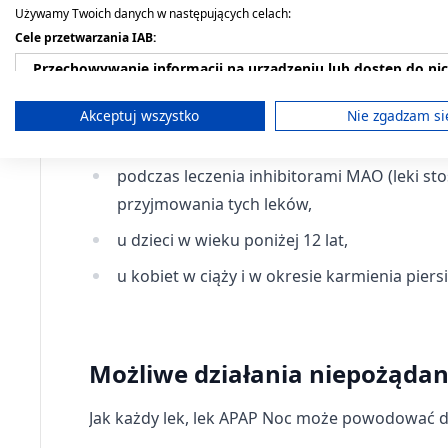
Używamy Twoich danych w następujących celach:
Nie stosować leku APAP Noc:
Cele przetwarzania IAB:
Przechowywanie informacji na urządzeniu lub dostęp do ni
jeśli pacjent ma uczulenie na substancje cz
Wykorzystywanie ograniczonych danych do wyboru reklam
jeśli występują następujące schorzenia: ci
Akceptuj wszystko
Nie zgadzam si
jaskra, rozrost gruczołu krokowego, porfiri
Tworzenie profili w celu spersonalizowanych reklam
podczas leczenia inhibitorami MAO (leki sto
Wykorzystanie profili do wyboru spersonalizowanych rekl
przyjmowania tych leków,
Tworzenie profili w celu personalizacji treści
u dzieci w wieku poniżej 12 lat,
Wykorzystywanie profili w celu doboru spersonalizowanych 
u kobiet w ciąży i w okresie karmienia piersi
Pomiar efektywności reklam
Pomiar efektywności treści
Możliwe działania niepożąda
Rozumienie odbiorców dzięki statystyce lub kombinacji dan
Jak każdy lek, lek APAP Noc może powodować dz
Rozwój i ulepszanie usług