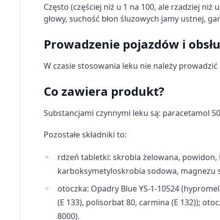
Często (częściej niż u 1 na 100, ale rzadziej ni
Wykorzystywanie ograniczonych danych do wyboru treści
głowy, suchość błon śluzowych jamy ustnej, gar
Funkcje specjalne IAB:
Prowadzenie pojazdów i obsł
Użycie dokładnych danych geolokalizacyjnych
W czasie stosowania leku nie należy prowadzi
Identyfikowanie urządzeń na podstawie aktywnie żądanych 
Cele przetwarzania inne niż IAB:
Co zawiera produkt?
Niezbędne
Substancjami czynnymi leku są: paracetamol 
Wydajność (Performance)
Pozostałe składniki to:
Reklama / śledzenie
rdzeń tabletki: skrobia żelowana, powidon,
karboksymetyloskrobia sodowa, magnezu stea
otoczka: Opadry Blue YS-1-10524 (hypromelo
(E 133), polisorbat 80, carmina (E 132)); 
8000).