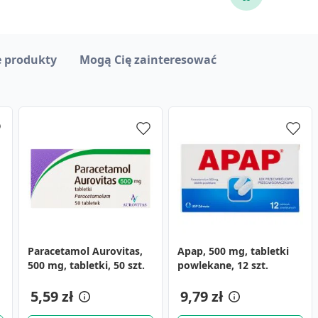
 produkty
Mogą Cię zainteresować
Paracetamol Aurovitas,
Apap Extra, 500 mg + 65
Kompres żelowy,
Apap, 500 mg, tabletki
Isla-Mint, pastylki do
500 mg, tabletki, 50 szt.
mg, tabletki powlekane,
zimno/ciepło, 20 x 18 cm
powlekane, 12 szt.
ssania, 30 szt.
50 szt. (butelka)
13,89 zł
24,19 zł
5,59 zł
41,59 zł
9,79 zł