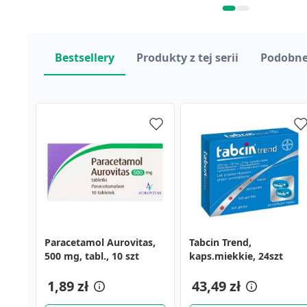
Bestsellery
Produkty z tej serii
Podobne
Paracetamol Aurovitas,
Apap Extra, 500 mg + 65
Kompres żelowy,
Tabcin Trend,
Metafen, tabletki, 10 szt.
Isla-Moos, pastylki do
500 mg, tabl., 10 szt
mg, tabletki powlekane,
zimno/ciepło, 12 x 18 cm
kaps.miekkie, 24szt
ssania, 30 szt.
24 szt.
10,19 zł
23,99 zł
1,89 zł
24,79 zł
43,49 zł
11,59 zł