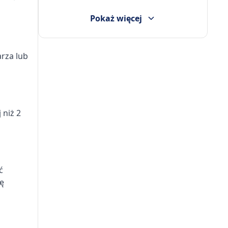
Pokaż więcej
arza lub
 niż 2
ć
ię