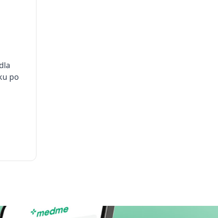
dla
ku po