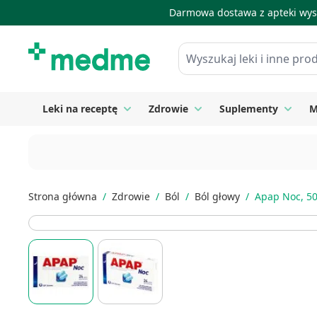
Darmowa dostawa z apteki wysy
Skip to Content
Wyszukaj leki i inne produkty
Leki na receptę
Zdrowie
Suplementy
M
Toggle submenu for Leki na receptę
Toggle submenu for Zdrow
Toggle
Strona główna
/
Zdrowie
/
Ból
/
Ból głowy
/
Apap Noc, 50