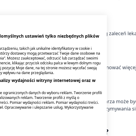
ak to opisano w ulotce dla pacjenta lub według zaleceń lek
 domyślnych ustawień tylko niezbędnych plików
się do lekarza lub farmaceuty.
ządzeniu, takich jak unikalne identyfikatory w cookie i
ektórzy dostawcy mogą przetwarzać Twoje dane osobowe na
wać wyłącznie przed snem.
nia”. Możesz zaakceptować, odrzucić lub zarządzać swoimi
encie, klikając przycisk odcisku palca w lewym dolnym rogu
abletki na 30 minut przed snem. Nie należy przyjmować więcej
knij pozycję Moje dane, na tej stronie możesz wycofać swoją
ły wpływu na dane przeglądania.
alizy wydajności witryny internetowej oraz w
 na 30 min przed snem.
e ograniczonych danych do wyboru reklam. Tworzenie profili
lizowanych reklam. Tworzenie profili z myślą o
cana. Długotrwałe stosowanie bez nadzoru lekarza może by
reści. Pomiar wydajności reklam. Pomiar wydajności treści.
deł. Opracowywanie i ulepszanie usług. Wykorzystywanie
 7 dni bez porozumienia z lekarzem. W razie utrzymywania s
owinien przyjmować produktu?