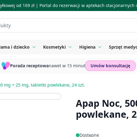
łkowej od 169 zł |
Portal do rezerwacji w aptekach stacjonarnych
ama i dziecko
Kosmetyki
Higiena
Sprzęt medy
ie
 submenu for Suplementy
Toggle submenu for Mama i dziecko
Toggle submenu for Kosmetyki
Toggle submenu for
Porada receptowa
nawet w 15 minut
Umów konsultację
0 mg + 25 mg, tabletki powlekane, 24 szt.
Apap Noc, 50
powlekane, 24
Dostępne