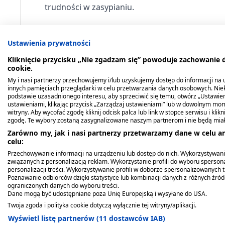
trudności w zasypianiu.
Dawkowanie
Ustawienia prywatności
Ten lek należy zawsze stosować dokładnie tak, j
Kliknięcie przycisku „Nie zgadzam się” powoduje zachowanie
farmaceuty. W razie wątpliwości należy zwrócić 
cookie.
My i nasi partnerzy przechowujemy i/lub uzyskujemy dostęp do informacji na ur
innych pamięciach przeglądarki w celu przetwarzania danych osobowych. Ni
Dorośli i dzieci w wieku powyżej 12 lat: Stoso
podstawie uzasadnionego interesu, aby sprzeciwić się temu, otwórz „Ustawie
ustawieniami, klikając przycisk „Zarządzaj ustawieniami” lub w dowolnym mom
Dorośli i młodzież w wieku od 16 lat: 1 lub 2 t
witryny. Aby wycofać zgodę kliknij odcisk palca lub link w stopce serwisu i kli
zgodę. Te wybory zostaną zasygnalizowane naszym partnerom i nie będą mia
tabletki przed snem.
Zarówno my, jak i nasi partnerzy przetwarzamy dane w celu an
celu:
Dzieci i młodzież w wieku 12-15 lat: 1 tabletka
Przechowywanie informacji na urządzeniu lub dostęp do nich. Wykorzystywani
związanych z personalizacją reklam. Wykorzystanie profili do wyboru spersona
Nie należy przyjmować dawki większej niż zale
personalizacji treści. Wykorzystywanie profili w doborze spersonalizowanych t
Poznawanie odbiorców dzięki statystyce lub kombinacji danych z różnych źró
szkodliwe. Nie należy stosować leku dłużej niż
ograniczonych danych do wyboru treści.
objawów należy skontaktować się z lekarzem.
Dane mogą być udostępniane poza Unię Europejską i wysyłane do USA.
Twoja zgoda i polityka cookie dotyczą wyłącznie tej witryny/aplikacji.
Przeciwwskazania. Kto nie p
Wyświetl listę partnerów (11 dostawców IAB)