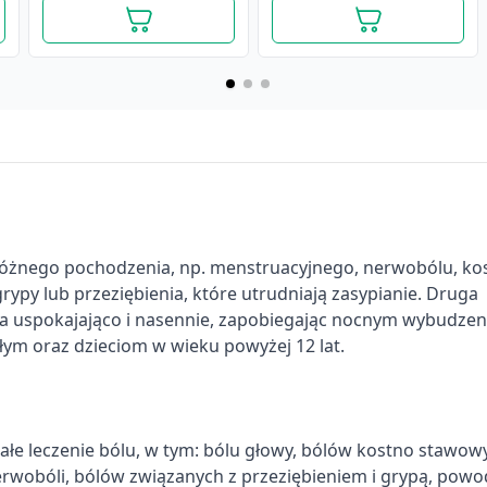
różnego pochodzenia, np. menstruacyjnego, nerwobólu, ko
py lub przeziębienia, które utrudniają zasypianie. Druga
ała uspokajająco i nasennie, zapobiegając nocnym wybudze
m oraz dzieciom w wieku powyżej 12 lat.
Apap Extra, 500 mg + 65
Apap Extra, 500 mg + 65
mg, tabletki powlekane,
mg, tabletki powlekane,
10 szt.
24 szt.
łe leczenie bólu, w tym: bólu głowy, bólów kostno stawow
12,29 zł
24,79 zł
erwobóli, bólów związanych z przeziębieniem i grypą, pow