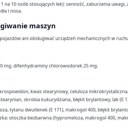
ż u 1 na 10 osób stosujących lek): senność, zaburzenia uwagi,
dła i nosa.
ugiwanie maszyn
ć pojazdów ani obsługiwać urządzeń mechanicznych w ruchu
informacji
500 mg, difenhydraminy chlorowodorek 25 mg.
 krospowidon, kwas stearynowy, celuloza mikrokrystaliczna
rynian, skrobia kukurydziana, błękit brylantowy, lak (E 1
za, tytanu dwutlenek (E 171), makrogol 400, błękit brylant
otoczka: otoczka bezbarwna (hypromeloza, makrogol 400, mak