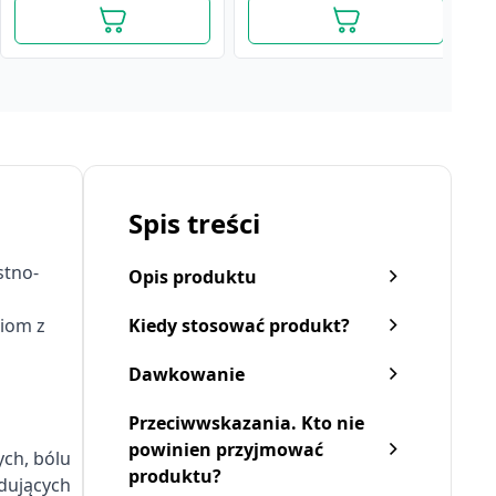
Spis treści
stno-
Opis produktu
niom z
Kiedy stosować produkt?
Dawkowanie
Apap, 500 mg, tabletki
Apap Junior, 250 mg,
A
Przeciwwskazania. Kto nie
powlekane, 12 szt.
granulat, 10 saszetek
m
powinien przyjmować
d
ych, bólu
9,79 zł
produktu?
25,19 zł
2
odujących