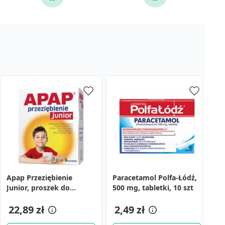
Apap Przeziębienie
Paracetamol Polfa-Łódź,
F
Junior, proszek do
500 mg, tabletki, 10 szt
d
sporządzania roztworu
r
doustnego, saszetki, 6
22,89 zł
2,49 zł
5
1
szt.