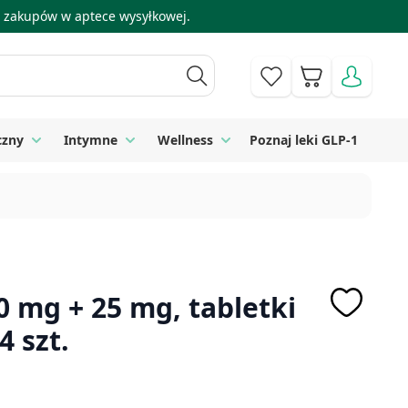
 i zakupów w aptece wysyłkowej.
Koszyk
czny
Intymne
Wellness
Poznaj leki GLP-1
 Higiena
Toggle submenu for Sprzęt medyczny
Toggle submenu for Intymne
Toggle submenu for Wellness
0 mg + 25 mg, tabletki
 szt.