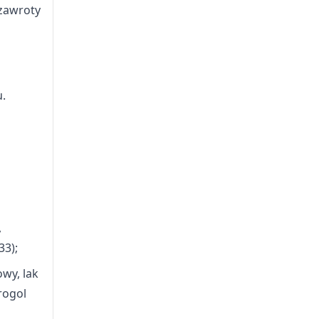
 zawroty
.
,
33);
owy, lak
rogol