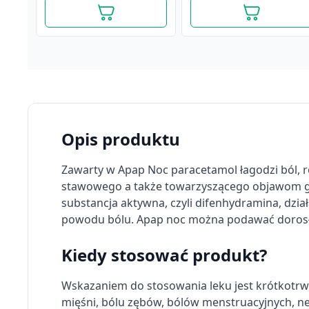
Opis produktu
Zawarty w Apap Noc paracetamol łagodzi ból, 
stawowego a także towarzyszącego objawom gry
substancja aktywna, czyli difenhydramina, dzi
powodu bólu. Apap noc można podawać dorosły
Kiedy stosować produkt?
Apap migrena, 250 mg +
Apap, 500 mg, tabletki
250 mg + 65 mg, tabletki
powlekane, 24 szt.
powlekane, 10 szt.
Wskazaniem do stosowania leku jest krótkotrwa
22,79 zł
16,99 zł
mięśni, bólu zębów, bólów menstruacyjnych, n