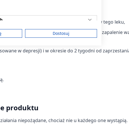
ch
ynne lub którykolwiek z pozostałych składników tego leku,
ężka niewydolność wątroby lub nerek, wirusowe zapalenie w
ę
Dostosuj
a, astma oskrzelowa w fazie zaostrzenia,
sowane w depresji) i w okresie do 2 tygodni od zaprzestani
am
treści
ą.
ne produktu
ych z różnych źródeł
iałania niepożądane, chociaż nie u każdego one wystąpią.