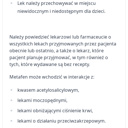
Lek należy przechowywać w miejscu
Rozumienie odbiorców dzięki statystyce lub
kombinacji danych z różnych źródeł
niewidocznym i niedostępnym dla dzieci.
Rozwój i ulepszanie usług
Wykorzystywanie ograniczonych danych do
Należy powiedzieć lekarzowi lub farmaceucie o
wyboru treści
wszystkich lekach przyjmowanych przez pacjenta
Funkcje specjalne IAB:
obecnie lub ostatnio, a także o lekarz, które
Użycie dokładnych danych
pacjent planuje przyjmować, w tym również o
geolokalizacyjnych
tych, które wydawane są bez recepty.
Identyfikowanie urządzeń na podstawie
Metafen
może wchodzić w interakcje z:
aktywnie żądanych informacji
Cele przetwarzania inne niż IAB:
kwasem acetylosalicylowym,
Niezbędne
lekami moczopędnymi,
Wydajność (Performance)
lekami obniżającymi ciśnienie krwi,
Reklama / śledzenie
lekami o działaniu przeciwzakrzepowym.