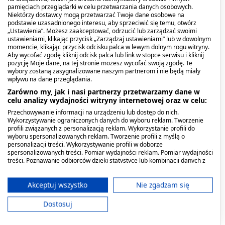
pamięciach przeglądarki w celu przetwarzania danych osobowych.
składników leku,
Niektórzy dostawcy mogą przetwarzać Twoje dane osobowe na
podstawie uzasadnionego interesu, aby sprzeciwić się temu, otwórz
w ciężkiej niewydolności nerek i (lub) wątroby,
„Ustawienia”. Możesz zaakceptować, odrzucić lub zarządzać swoimi
ustawieniami, klikając przycisk „Zarządzaj ustawieniami” lub w dowolnym
w przypadku choroby wrzodowej żołądka i
momencie, klikając przycisk odcisku palca w lewym dolnym rogu witryny.
Aby wycofać zgodę kliknij odcisk palca lub link w stopce serwisu i kliknij
(lub) dwunastnicy; perforacji lub krwawień,
pozycję Moje dane, na tej stronie możesz wycofać swoją zgodę. Te
wybory zostaną zasygnalizowane naszym partnerom i nie będą miały
w ciężkiej niewydolności serca,
wpływu na dane przeglądania.
Zarówno my, jak i nasi partnerzy przetwarzamy dane w
w czasie jednoczesnego przyjmowania leków
celu analizy wydajności witryny internetowej oraz w celu:
przeciezakrzepowych oraz w skazie
Przechowywanie informacji na urządzeniu lub dostęp do nich.
Wykorzystywanie ograniczonych danych do wyboru reklam. Tworzenie
krwotocznej,
profili związanych z personalizacją reklam. Wykorzystanie profili do
wyboru spersonalizowanych reklam. Tworzenie profili z myślą o
w przypadku zatrzymania moczu,
personalizacji treści. Wykorzystywanie profili w doborze
spersonalizowanych treści. Pomiar wydajności reklam. Pomiar wydajności
w przypadku choroby alkoholowej.
treści. Poznawanie odbiorców dzięki statystyce lub kombinacji danych z
różnych źródeł. Opracowywanie i ulepszanie usług. Wykorzystywanie
ograniczonych danych do wyboru treści.
Należy zachować ostrożność podczas
Dane mogą być udostępniane poza Unię Europejską i wysyłane do USA.
Akceptuj wszystko
Nie zgadzam się
stosowania leku u osób z zaburzeniami
Twoja zgoda i polityka cookie dotyczą wyłącznie tej witryny/aplikacji.
Dostosuj
Wyświetl listę partnerów (11 dostawców IAB)
krzepnięcia krwi lub jednoczesne zażywanie
Używamy Twoich danych w następujących celach:
leków przeciwzakrzepowych, z zaburzeniami