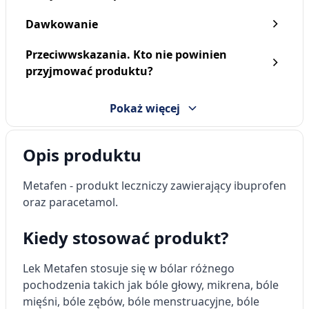
Dawkowanie
Przeciwwskazania. Kto nie powinien
Metafen Rozkurczowy, 40
Metafen Rozkurczowy, 40
przyjmować produktu?
mg, tabletki, 20 szt.
mg, tabletki, 40 szt.
13,99 zł
24,59 zł
Pokaż więcej
Opis produktu
Metafen
- produkt leczniczy zawierający ibuprofen
oraz paracetamol.
Kiedy stosować produkt?
Lek
Metafen
stosuje się w bólar różnego
pochodzenia takich jak bóle głowy, mikrena, bóle
mięśni, bóle zębów, bóle menstruacyjne, bóle