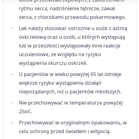
Cele przetwarzania IAB:
rytmu serca, nadciśnienie tętnicze, zawał
Przechowywanie informacji na urządzeniu
serca, z chorobami przewodu pokarmowego.
lub dostęp do nich
Lek należy stosować ostrożnie u osób z astmą
Wykorzystywanie ograniczonych danych do
oskrzelową oraz u osób, u których występują
wyboru reklam
lub w przeszłości występowały inne reakcje
Tworzenie profili w celu
uczuleniowe, ze względu na ryzyko
spersonalizowanych reklam
wystąpienia skurczu oskrzeli.
Wykorzystanie profili do wyboru
U pacjentów w wieku powyżej 65 lat istnieje
spersonalizowanych reklam
większe ryzyko wystąpienia działąń
Tworzenie profili w celu personalizacji treści
niepożądanych, niż u pacjentów młodszych.
Wykorzystywanie profili w celu doboru
Nie przechowywać w temperaturze powyżej
spersonalizowanych treści
25
o
C.
Pomiar efektywności reklam
Przechowywać w oryginalnym opakowaniu, w
Pomiar efektywności treści
celu ochrony przed światłem i wilgocią.