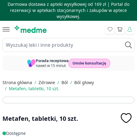
Darmowa dostawa z apteki wysyłkowej od 169 zł |
Portal do
rezerwacji w aptekach stacjonarnych i zakupów w aptece
wysyłkowej.
Skip to Content
Koszyk
Wyszukaj leki i inne produkty
Porada receptowa
Umów konsultację
nawet w 15 minut
Strona główna
/
Zdrowie
/
Ból
/
Ból głowy
/
Metafen, tabletki, 10 szt.
Metafen, tabletki, 10 szt.
Dostępne