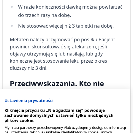
W razie konieczności dawkę można powtarzać
do trzech razy na dobę.
Nie stosować więcej niż 3 tabletki na dobę.
Metafen
należy przyjmować po posiłku.
Pacjent
powinien skonsultować się z lekarzem, jeśli
objawy utrzymują się lub nasilają, lub gdy
konieczne jest stosowanie leku przez okres
dłuższy niż 3 dni.
Przeciwwskazania. Kto nie
powinien przyjmować
Ustawienia prywatności
produktu?
Kliknięcie przycisku „Nie zgadzam się” powoduje
zachowanie domyślnych ustawień tylko niezbędnych
Kiedy nie należy stosować leku
Metafen
:
plików cookie.
My i nasi partnerzy przechowujemy i/lub uzyskujemy dostęp do informacji
jeśli występuje uczulenie na którykolwiek ze
na urządzeniu, takich jak unikalne identyfikatory w cookie i innych