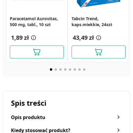
Icemix, aerozol, sztuczny
Paracetamol Aurovitas,
Apap Extra, 500 mg + 65
Kompres żelowy,
Tabcin Trend,
Metafen, tabletki, 50 szt.
lód, 400 ml
500 mg, tabl., 10 szt
mg, tabletki powlekane,
zimno/ciepło, 12 x 18 cm
kaps.miekkie, 24szt
24 szt.
8,29 zł
10,19 zł
1,89 zł
24,79 zł
43,49 zł
31,19 zł
Spis treści
Opis produktu
Kiedy stosować produkt?