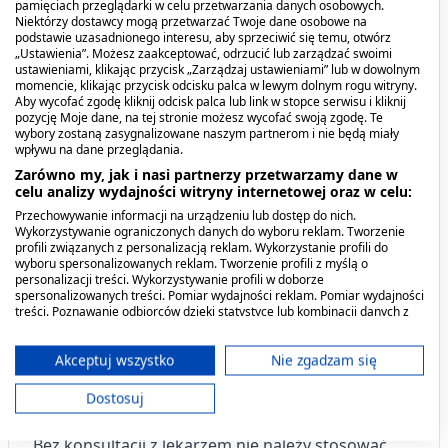
młodzieży w wieku powyżej 12 lat.
pamięciach przeglądarki w celu przetwarzania danych osobowych.
Niektórzy dostawcy mogą przetwarzać Twoje dane osobowe na
podstawie uzasadnionego interesu, aby sprzeciwić się temu, otwórz
Dawkowanie
„Ustawienia”. Możesz zaakceptować, odrzucić lub zarządzać swoimi
ustawieniami, klikając przycisk „Zarządzaj ustawieniami” lub w dowolnym
momencie, klikając przycisk odcisku palca w lewym dolnym rogu witryny.
Zazwyczaj stosowana dawka leku to:
Aby wycofać zgodę kliknij odcisk palca lub link w stopce serwisu i kliknij
pozycję Moje dane, na tej stronie możesz wycofać swoją zgodę. Te
wybory zostaną zasygnalizowane naszym partnerom i nie będą miały
Dorośli: 1-2 tabletki powlekane (500-1000 mg
wpływu na dane przeglądania.
paracetamolu), w razie konieczności 3-4 razy na
Zarówno my, jak i nasi partnerzy przetwarzamy dane w
dobę (maksymalnie 8 tabletek powlekanych w
celu analizy wydajności witryny internetowej oraz w celu:
ciągu doby, czyli 4 g paracetamolu na dobę).
Przechowywanie informacji na urządzeniu lub dostęp do nich.
Wykorzystywanie ograniczonych danych do wyboru reklam. Tworzenie
Należy przestrzegać co najmniej 4 godzinnego
profili związanych z personalizacją reklam. Wykorzystanie profili do
odstępu między kolejnymi dawkami.
wyboru spersonalizowanych reklam. Tworzenie profili z myślą o
personalizacji treści. Wykorzystywanie profili w doborze
spersonalizowanych treści. Pomiar wydajności reklam. Pomiar wydajności
Młodzież w wieku powyżej 12 lat: 1 tabletka
treści. Poznawanie odbiorców dzięki statystyce lub kombinacji danych z
różnych źródeł. Opracowywanie i ulepszanie usług. Wykorzystywanie
powlekana, czyli 500 mg paracetamolu, w razie
ograniczonych danych do wyboru treści.
konieczności 3 do 4 razy na dobę. Należy
Dane mogą być udostępniane poza Unię Europejską i wysyłane do USA.
Akceptuj wszystko
Nie zgadzam się
przestrzegać co najmniej 4 godzinnego odstępu
Twoja zgoda i polityka cookie dotyczą wyłącznie tej witryny/aplikacji.
Dostosuj
między kolejnymi dawkami.
Wyświetl listę partnerów (11 dostawców IAB)
Używamy Twoich danych w następujących celach:
Bez konsultacji z lekarzem nie należy stosować