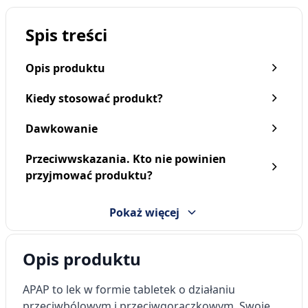
Spis treści
Opis produktu
Kiedy stosować produkt?
Dawkowanie
Przeciwwskazania. Kto nie powinien
Apap migrena, 250 mg +
Apap, 500 mg, tabletki
przyjmować produktu?
250 mg + 65 mg, tabletki
powlekane, 24 szt.
powlekane, 10 szt.
22,79 zł
16,99 zł
Pokaż więcej
Opis produktu
APAP to lek w formie tabletek o działaniu
przeciwbólowym i przeciwgorączkowym. Swoje