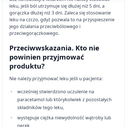
Cele przetwarzania IAB:
leku, jeśli ból utrzymuje się dłużej niż 5 dni, a
Przechowywanie informacji na urządzeniu
gorączka dłużej niż 3 dni. Zaleca się stosowanie
lub dostęp do nich
leku na czczo, gdyż pozwala to na przyspieszenie
jego działania przeciwbólowego i
Wykorzystywanie ograniczonych danych do
przeciwgorączkowego.
wyboru reklam
Tworzenie profili w celu
Przeciwwskazania. Kto nie
spersonalizowanych reklam
powinien przyjmować
Wykorzystanie profili do wyboru
produktu?
spersonalizowanych reklam
Tworzenie profili w celu personalizacji treści
Nie należy przyjmować leku jeśli u pacjenta:
Wykorzystywanie profili w celu doboru
wcześniej stwierdzono uczulenie na
spersonalizowanych treści
paracetamol lub którykolwiek z pozostałych
Pomiar efektywności reklam
składników tego leku,
Pomiar efektywności treści
występuje ciężka niewydolność wątroby lub
nerek,