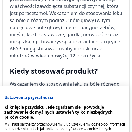
właściwości zawdzięcza substancji czynnej, którą
jest paracetamol. Wskazaniem do stosowania leku
są bóle o różnym podłożu: bóle głowy (w tym
napięciowe bóle głowy), menstruacyjne, zębów,
mięśni, kostno-stawowe, gardła, nerwobóle oraz
gorączka, np. towarzysząca przeziębieniu i grypie.
APAP mogą stosować osoby dorosłe oraz
młodzież w wieku powyżej 12. roku życia.
Kiedy stosować produkt?
Wskazaniem do stosowania leku są bóle różnego
pochodzenia: głowy (w tym napięciowe bóle
Ustawienia prywatności
głowy), menstruacyjne, zębów, mięśni, kostno-
stawowe, gardła, nerwobóle oraz gorączka, np. w
Kliknięcie przycisku „Nie zgadzam się” powoduje
zachowanie domyślnych ustawień tylko niezbędnych
przeziębieniu i grypie.
plików cookie.
My i nasi partnerzy przechowujemy i/lub uzyskujemy dostęp do informacji
APAP jest wskazany do stosowania u dorosłych i
na urządzeniu, takich jak unikalne identyfikatory w cookie i innych