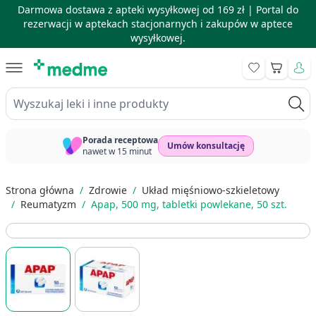
Darmowa dostawa z apteki wysyłkowej od 169 zł |
Portal do
rezerwacji w aptekach stacjonarnych i zakupów w aptece
wysyłkowej.
Skip to Content
Koszyk
Wyszukaj leki i inne produkty
Porada receptowa
Umów konsultację
nawet w 15 minut
Strona główna
/
Zdrowie
/
Układ mięśniowo-szkieletowy
/
Reumatyzm
/
Apap, 500 mg, tabletki powlekane, 50 szt.