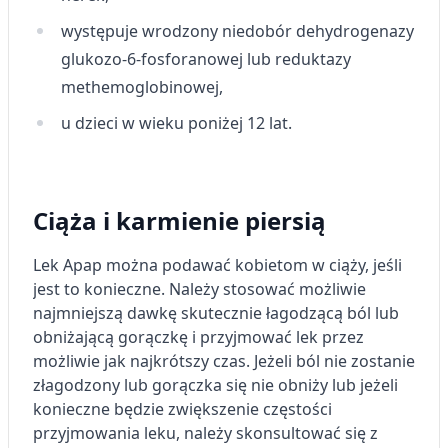
Rozumienie odbiorców dzięki statystyce lub
kombinacji danych z różnych źródeł
występuje wrodzony niedobór dehydrogenazy
glukozo-6-fosforanowej lub reduktazy
Rozwój i ulepszanie usług
methemoglobinowej,
Wykorzystywanie ograniczonych danych do
u dzieci w wieku poniżej 12 lat.
wyboru treści
Funkcje specjalne IAB:
Użycie dokładnych danych
geolokalizacyjnych
Ciąża i karmienie piersią
Identyfikowanie urządzeń na podstawie
aktywnie żądanych informacji
Lek Apap można podawać kobietom w ciąży, jeśli
jest to konieczne. Należy stosować możliwie
Cele przetwarzania inne niż IAB:
najmniejszą dawkę skutecznie łagodzącą ból lub
Niezbędne
obniżającą gorączkę i przyjmować lek przez
możliwie jak najkrótszy czas. Jeżeli ból nie zostanie
Wydajność (Performance)
złagodzony lub gorączka się nie obniży lub jeżeli
konieczne będzie zwiększenie częstości
Reklama / śledzenie
przyjmowania leku, należy skonsultować się z