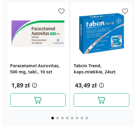
Paracetamol Aurovitas,
Apap, 500 mg, tabletki
Isla-Moos, pastylki do
Tabcin Trend,
Apap, 500 mg, tabletki
Kompres żelowy,
500 mg, tabl., 10 szt
powlekane, 24 szt.
ssania, 30 szt.
kaps.miekkie, 24szt
powlekane, 12 szt.
zimno/ciepło, 20 x 18 cm
23,99 zł
13,89 zł
1,89 zł
16,99 zł
43,49 zł
9,79 zł