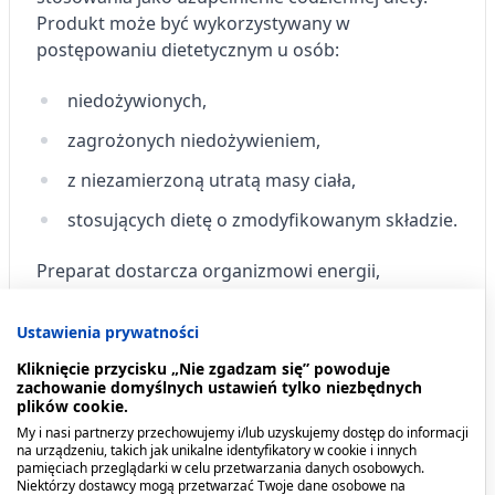
Produkt może być wykorzystywany w
postępowaniu dietetycznym u osób:
niedożywionych,
zagrożonych niedożywieniem,
z niezamierzoną utratą masy ciała,
stosujących dietę o zmodyfikowanym składzie.
Preparat dostarcza organizmowi energii,
pełnowartościowego białka oraz kompleksu 24
witamin i składników mineralnych, wspierając
Ustawienia prywatności
utrzymanie odpowiedniego stanu odżywienia.
Kliknięcie przycisku „Nie zgadzam się” powoduje
zachowanie domyślnych ustawień tylko niezbędnych
Produkt jest bezglutenowy, odpowiedni dla osób z
plików cookie.
nietolerancją laktozy, jednak nie jest wskazany dla
My i nasi partnerzy przechowujemy i/lub uzyskujemy dostęp do informacji
na urządzeniu, takich jak unikalne identyfikatory w cookie i innych
osób z galaktozemią. Posiada certyfikat
pamięciach przeglądarki w celu przetwarzania danych osobowych.
koszerności i halal.
Niektórzy dostawcy mogą przetwarzać Twoje dane osobowe na