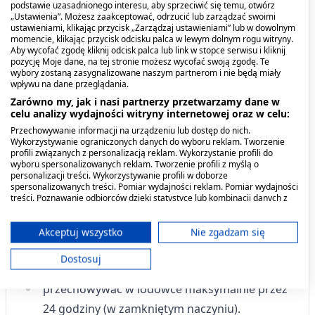
podstawie uzasadnionego interesu, aby sprzeciwić się temu, otwórz
„Ustawienia”. Możesz zaakceptować, odrzucić lub zarządzać swoimi
Sposób użycia
ustawieniami, klikając przycisk „Zarządzaj ustawieniami” lub w dowolnym
momencie, klikając przycisk odcisku palca w lewym dolnym rogu witryny.
Aby wycofać zgodę kliknij odcisk palca lub link w stopce serwisu i kliknij
Do przygotowania porcji napoju:
pozycję Moje dane, na tej stronie możesz wycofać swoją zgodę. Te
wybory zostaną zasygnalizowane naszym partnerom i nie będą miały
wpływu na dane przeglądania.
Wlej do szklanki około 180 ml zimnej wody (¾
Zarówno my, jak i nasi partnerzy przetwarzamy dane w
szklanki).
celu analizy wydajności witryny internetowej oraz w celu:
Przechowywanie informacji na urządzeniu lub dostęp do nich.
Stopniowo dodawaj ½ szklanki proszku (57 g),
Wykorzystywanie ograniczonych danych do wyboru reklam. Tworzenie
profili związanych z personalizacją reklam. Wykorzystanie profili do
cały czas mieszając.
wyboru spersonalizowanych reklam. Tworzenie profili z myślą o
personalizacji treści. Wykorzystywanie profili w doborze
Mieszaj do momentu całkowitego
spersonalizowanych treści. Pomiar wydajności reklam. Pomiar wydajności
treści. Poznawanie odbiorców dzięki statystyce lub kombinacji danych z
rozpuszczenia proszku.
różnych źródeł. Opracowywanie i ulepszanie usług. Wykorzystywanie
ograniczonych danych do wyboru treści.
Gotowy produkt należy:
Dane mogą być udostępniane poza Unię Europejską i wysyłane do USA.
Akceptuj wszystko
Nie zgadzam się
Twoja zgoda i polityka cookie dotyczą wyłącznie tej witryny/aplikacji.
Dostosuj
spożyć bezpośrednio po przygotowaniu lub
Wyświetl listę partnerów (11 dostawców IAB)
Używamy Twoich danych w następujących celach:
przechowywać w lodówce maksymalnie przez
Cele przetwarzania IAB:
24 godziny (w zamkniętym naczyniu).