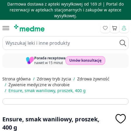
Darmowa dostawa z apteki wysyłkowej od 169 zł |
Portal do
rezerwacji w aptekach stacjonarnych i zakupów w aptece
wysyłkowej.
Skip to Content
Koszyk
Wyszukaj leki i inne produkty
Porada receptowa
Umów konsultację
nawet w 15 minut
Strona główna
/
Zdrowy tryb życia
/
Zdrowa żywność
/
Żywienie medyczne w chorobie
/
Ensure, smak waniliowy, proszek, 400 g
Ensure, smak waniliowy, proszek,
400 g