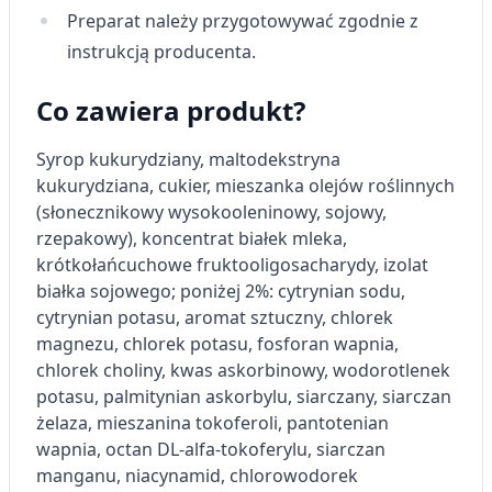
Preparat należy przygotowywać zgodnie z
Rozwój i ulepszanie usług
instrukcją producenta.
Wykorzystywanie ograniczonych danych do
wyboru treści
Co zawiera produkt?
Funkcje specjalne IAB:
Syrop kukurydziany, maltodekstryna
Użycie dokładnych danych
kukurydziana, cukier, mieszanka olejów roślinnych
geolokalizacyjnych
(słonecznikowy wysokooleninowy, sojowy,
Identyfikowanie urządzeń na podstawie
rzepakowy), koncentrat białek mleka,
aktywnie żądanych informacji
krótkołańcuchowe fruktooligosacharydy, izolat
białka sojowego; poniżej 2%: cytrynian sodu,
Cele przetwarzania inne niż IAB:
cytrynian potasu, aromat sztuczny, chlorek
Niezbędne
magnezu, chlorek potasu, fosforan wapnia,
chlorek choliny, kwas askorbinowy, wodorotlenek
Wydajność (Performance)
potasu, palmitynian askorbylu, siarczany, siarczan
Reklama / śledzenie
żelaza, mieszanina tokoferoli, pantotenian
wapnia, octan DL‑alfa‑tokoferylu, siarczan
manganu, niacynamid, chlorowodorek