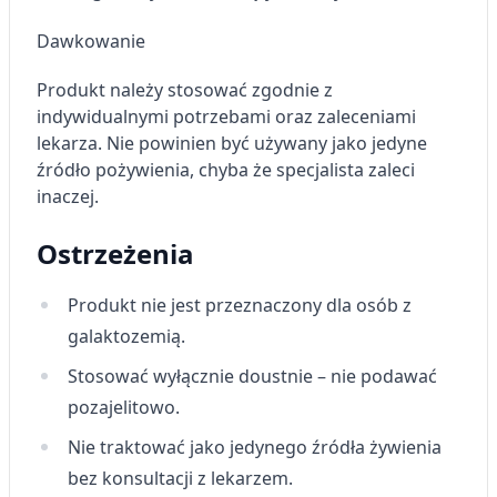
Przechowywanie informacji na urządzeniu
lub dostęp do nich
Dawkowanie
Wykorzystywanie ograniczonych danych do
Produkt należy stosować zgodnie z
wyboru reklam
indywidualnymi potrzebami oraz zaleceniami
lekarza.
Tworzenie profili w celu
Nie powinien być używany jako jedyne
spersonalizowanych reklam
źródło pożywienia, chyba że specjalista zaleci
inaczej.
Wykorzystanie profili do wyboru
spersonalizowanych reklam
Ostrzeżenia
Tworzenie profili w celu personalizacji treści
Produkt nie jest przeznaczony dla osób z
Wykorzystywanie profili w celu doboru
spersonalizowanych treści
galaktozemią.
Stosować wyłącznie doustnie – nie podawać
Pomiar efektywności reklam
pozajelitowo.
Pomiar efektywności treści
Nie traktować jako jedynego źródła żywienia
Rozumienie odbiorców dzięki statystyce lub
bez konsultacji z lekarzem.
kombinacji danych z różnych źródeł