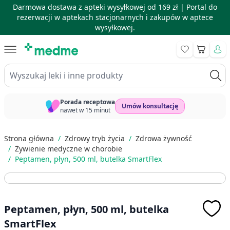
Darmowa dostawa z apteki wysyłkowej od 169 zł |
Portal do
rezerwacji w aptekach stacjonarnych i zakupów w aptece
wysyłkowej.
Skip to Content
Koszyk
Wyszukaj leki i inne produkty
Porada receptowa
Umów konsultację
nawet w 15 minut
Strona główna
/
Zdrowy tryb życia
/
Zdrowa żywność
/
Żywienie medyczne w chorobie
/
Peptamen, płyn, 500 ml, butelka SmartFlex
Peptamen, płyn, 500 ml, butelka
SmartFlex