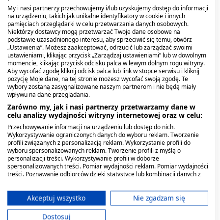
My i nasi partnerzy przechowujemy i/lub uzyskujemy dostęp do informacji
dorosłych z zaburzeniami wchłaniania i / lub
na urządzeniu, takich jak unikalne identyfikatory w cookie i innych
trawienia.
Do podawania doustnie lub przez
pamięciach przeglądarki w celu przetwarzania danych osobowych.
Niektórzy dostawcy mogą przetwarzać Twoje dane osobowe na
zgłębnik.
podstawie uzasadnionego interesu, aby sprzeciwić się temu, otwórz
„Ustawienia”. Możesz zaakceptować, odrzucić lub zarządzać swoimi
ustawieniami, klikając przycisk „Zarządzaj ustawieniami” lub w dowolnym
Kiedy stosować produkt?
momencie, klikając przycisk odcisku palca w lewym dolnym rogu witryny.
Aby wycofać zgodę kliknij odcisk palca lub link w stopce serwisu i kliknij
pozycję Moje dane, na tej stronie możesz wycofać swoją zgodę. Te
Do postępowania w stanach niedożywienia i/lub
wybory zostaną zasygnalizowane naszym partnerom i nie będą miały
ryzyka niedożywienia.
wpływu na dane przeglądania.
Zarówno my, jak i nasi partnerzy przetwarzamy dane w
celu analizy wydajności witryny internetowej oraz w celu:
Dawkowanie
Przechowywanie informacji na urządzeniu lub dostęp do nich.
Wykorzystywanie ograniczonych danych do wyboru reklam. Tworzenie
Zalecane spożycie:
profili związanych z personalizacją reklam. Wykorzystanie profili do
wyboru spersonalizowanych reklam. Tworzenie profili z myślą o
personalizacji treści. Wykorzystywanie profili w doborze
Dzieci: s
tosowanie produktu należy skonsultować
spersonalizowanych treści. Pomiar wydajności reklam. Pomiar wydajności
z lekarzem.
treści. Poznawanie odbiorców dzięki statystyce lub kombinacji danych z
różnych źródeł. Opracowywanie i ulepszanie usług. Wykorzystywanie
ograniczonych danych do wyboru treści.
Dorośli: 1500-2000 ml jako wyłączne żywienie lub
Dane mogą być udostępniane poza Unię Europejską i wysyłane do USA.
Akceptuj wszystko
Nie zgadzam się
Twoja zgoda i polityka cookie dotyczą wyłącznie tej witryny/aplikacji.
≥ 500 ml jako żywienie uzupełniające lub zgodnie
Dostosuj