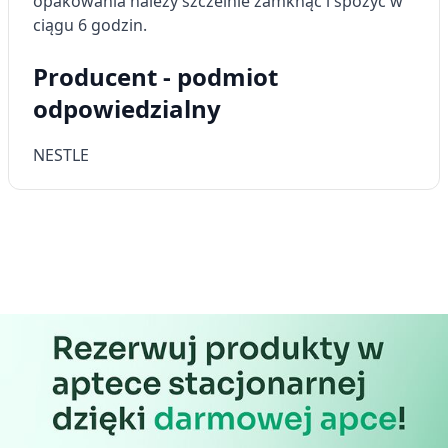
opakowania należy szczelnie zamknąć i spożyć w
Reklama / śledzenie
ciągu 6 godzin.
Producent - podmiot
odpowiedzialny
NESTLE