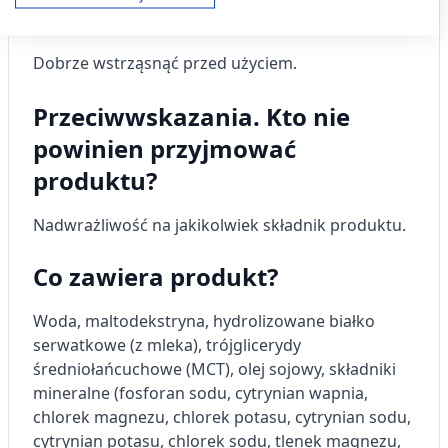
Wyświetl listę partnerów (11 dostawców IAB)
z zaleceniem lekarza.
Używamy Twoich danych w następujących celach:
Cele przetwarzania IAB:
Dobrze wstrząsnąć przed użyciem.
Przechowywanie informacji na urządzeniu
lub dostęp do nich
Przeciwwskazania. Kto nie
powinien przyjmować
Wykorzystywanie ograniczonych danych do
wyboru reklam
produktu?
Tworzenie profili w celu
spersonalizowanych reklam
Nadwrażliwość na jakikolwiek składnik produktu.
Wykorzystanie profili do wyboru
Co zawiera produkt?
spersonalizowanych reklam
Tworzenie profili w celu personalizacji treści
Woda, maltodekstryna, hydrolizowane białko
serwatkowe (z mleka), trójglicerydy
Wykorzystywanie profili w celu doboru
średniołańcuchowe (MCT), olej sojowy, składniki
spersonalizowanych treści
mineralne (fosforan sodu, cytrynian wapnia,
chlorek magnezu, chlorek potasu, cytrynian sodu,
Pomiar efektywności reklam
cytrynian potasu, chlorek sodu, tlenek magnezu,