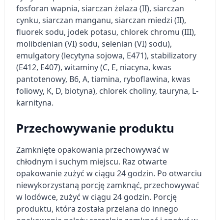
Pomiar efektywności treści
fosforan wapnia, siarczan żelaza (II), siarczan
cynku, siarczan manganu, siarczan miedzi (II),
Rozumienie odbiorców dzięki statystyce lub
fluorek sodu, jodek potasu, chlorek chromu (III),
kombinacji danych z różnych źródeł
molibdenian (VI) sodu, selenian (VI) sodu),
Rozwój i ulepszanie usług
emulgatory (lecytyna sojowa, E471), stabilizatory
(E412, E407), witaminy (C, E, niacyna, kwas
Wykorzystywanie ograniczonych danych do
pantotenowy, B6, A, tiamina, ryboflawina, kwas
wyboru treści
foliowy, K, D, biotyna), chlorek choliny, tauryna, L-
Funkcje specjalne IAB:
karnityna.
Użycie dokładnych danych
geolokalizacyjnych
Przechowywanie produktu
Identyfikowanie urządzeń na podstawie
Zamknięte opakowania przechowywać w
aktywnie żądanych informacji
chłodnym i suchym miejscu. Raz otwarte
Cele przetwarzania inne niż IAB:
opakowanie zużyć w ciągu 24 godzin. Po otwarciu
Niezbędne
niewykorzystaną porcję zamknąć, przechowywać
w lodówce, zużyć w ciągu 24 godzin. Porcję
Wydajność (Performance)
produktu, która została przelana do innego