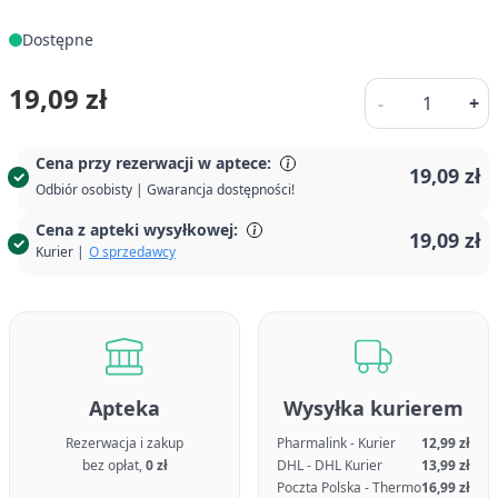
Dostępne
Ilość
19,09 zł
-
+
Cena przy rezerwacji w aptece:
19,09 zł
Odbiór osobisty | Gwarancja dostępności!
Cena z apteki wysyłkowej:
19,09 zł
Kurier |
O sprzedawcy
Apteka
Wysyłka kurierem
Rezerwacja i zakup
Pharmalink - Kurier
12,99 zł
bez opłat,
0 zł
DHL - DHL Kurier
13,99 zł
Poczta Polska - Thermo
16,99 zł