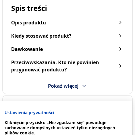
Spis treści
Opis produktu
Kiedy stosować produkt?
Dawkowanie
Przeciwwskazania. Kto nie powinien
przyjmować produktu?
Pokaż więcej
Opis produktu
Ustawienia prywatności
Peptamen to
dieta peptydowa
. Do postępowania
Kliknięcie przycisku „Nie zgadzam się” powoduje
dietetycznego w przypadku niedożywienia lub
zachowanie domyślnych ustawień tylko niezbędnych
plików cookie.
ryzyka niedożywienia związanego z chorobą u