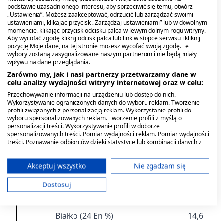
podstawie uzasadnionego interesu, aby sprzeciwić się temu, otwórz
Wielonienasycone
3,5 g
„Ustawienia”. Możesz zaakceptować, odrzucić lub zarządzać swoimi
ustawieniami, klikając przycisk „Zarządzaj ustawieniami” lub w dowolnym
momencie, klikając przycisk odcisku palca w lewym dolnym rogu witryny.
Kwas eikozapentaenowy (EPA)
880 mg
Aby wycofać zgodę kliknij odcisk palca lub link w stopce serwisu i kliknij
pozycję Moje dane, na tej stronie możesz wycofać swoją zgodę. Te
wybory zostaną zasygnalizowane naszym partnerom i nie będą miały
(9,99 g/ 100g kwasów
wpływu na dane przeglądania.
tłuszczowych)
Zarówno my, jak i nasi partnerzy przetwarzamy dane w
celu analizy wydajności witryny internetowej oraz w celu:
Kwas dokozaheksaenowy (DHA)
585 mg
Przechowywanie informacji na urządzeniu lub dostęp do nich.
Wykorzystywanie ograniczonych danych do wyboru reklam. Tworzenie
(6,64/100g kwasów tłuszczowych)
profili związanych z personalizacją reklam. Wykorzystanie profili do
wyboru spersonalizowanych reklam. Tworzenie profili z myślą o
personalizacji treści. Wykorzystywanie profili w doborze
Węglowodany (41 En %)
25,1 g
spersonalizowanych treści. Pomiar wydajności reklam. Pomiar wydajności
treści. Poznawanie odbiorców dzięki statystyce lub kombinacji danych z
różnych źródeł. Opracowywanie i ulepszanie usług. Wykorzystywanie
Cukry
13,4 g
ograniczonych danych do wyboru treści.
Dane mogą być udostępniane poza Unię Europejską i wysyłane do USA.
Akceptuj wszystko
Nie zgadzam się
Laktoza
< 0,35 g
Twoja zgoda i polityka cookie dotyczą wyłącznie tej witryny/aplikacji.
Dostosuj
Wyświetl listę partnerów (11 dostawców IAB)
Błonnik (0 En %)
0 g
Używamy Twoich danych w następujących celach:
Cele przetwarzania IAB:
Białko (24 En %)
14,6 g