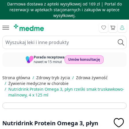
Darmowa dostawa z apteki wysyłkowej od 169 zł |
Portal do
rezerwacji w aptekach stacjonarnych i zakupów w aptece
wysyłkowej.
Skip to Content
Koszyk
Wyszukaj leki i inne produkty
Porada receptowa
Umów konsultację
nawet w 15 minut
Strona główna
/
Zdrowy tryb życia
/
Zdrowa żywność
/
Żywienie medyczne w chorobie
/
Nutridrink Protein Omega 3, płyn rześki smak truskawkowo-
malinowy, 4 x 125 ml
Nutridrink Protein Omega 3, płyn