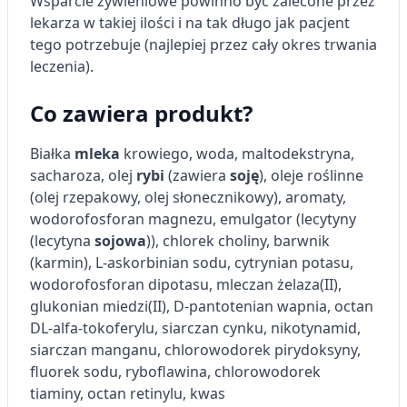
Wsparcie żywieniowe powinno być zalecone przez
lekarza w takiej ilości i na tak długo jak pacjent
tego potrzebuje (najlepiej przez cały okres trwania
leczenia).
Co zawiera produkt?
Białka
mleka
krowiego, woda, maltodekstryna,
sacharoza, olej
rybi
(zawiera
soję
), oleje roślinne
(olej rzepakowy, olej słonecznikowy), aromaty,
wodorofosforan magnezu, emulgator (lecytyny
(lecytyna
sojowa
)), chlorek choliny, barwnik
(karmin), L-askorbinian sodu, cytrynian potasu,
wodorofosforan dipotasu, mleczan żelaza(II),
glukonian miedzi(II), D-pantotenian wapnia, octan
DL-alfa-tokoferylu, siarczan cynku, nikotynamid,
siarczan manganu, chlorowodorek pirydoksyny,
fluorek sodu, ryboflawina, chlorowodorek
tiaminy, octan retinylu, kwas