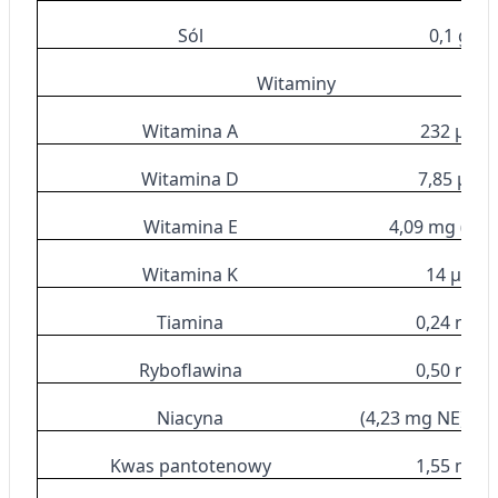
Przechowywanie informacji na urządzeniu
Sól
0,1 g
lub dostęp do nich
Witaminy
Wykorzystywanie ograniczonych danych do
wyboru reklam
Witamina A
232 μg
Tworzenie profili w celu
spersonalizowanych reklam
Witamina D
7,85 μg
Wykorzystanie profili do wyboru
Witamina E
4,09 mg (α-T
spersonalizowanych reklam
Witamina K
14 μg
Tworzenie profili w celu personalizacji treści
Tiamina
0,24 mg
Wykorzystywanie profili w celu doboru
spersonalizowanych treści
Ryboflawina
0,50 mg
Pomiar efektywności reklam
Niacyna
(4,23 mg NE) 0,
Pomiar efektywności treści
Kwas pantotenowy
1,55 mg
Rozumienie odbiorców dzięki statystyce lub
kombinacji danych z różnych źródeł