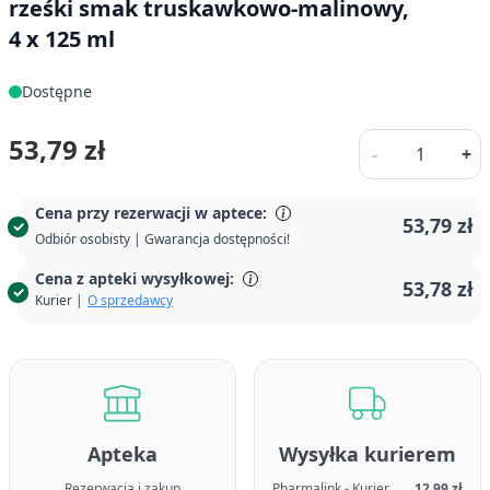
rześki smak truskawkowo-malinowy,
4 x 125 ml
Dostępne
Ilość
53,79 zł
-
+
Cena przy rezerwacji w aptece:
53,79 zł
Odbiór osobisty | Gwarancja dostępności!
Cena z apteki wysyłkowej:
53,78 zł
Kurier |
O sprzedawcy
Apteka
Wysyłka kurierem
Rezerwacja i zakup
Pharmalink - Kurier
12,99 zł