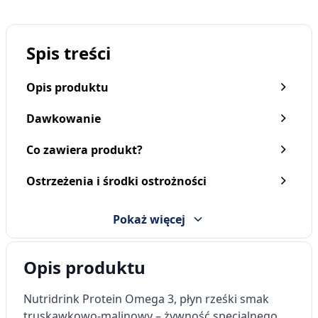
Spis treści
Opis produktu
Dawkowanie
Co zawiera produkt?
Ostrzeżenia i środki ostrożności
Nutridrink Protein, płyn o
Nutridrink Protein, płyn o
smaku waniliowym, 4 x
smaku truskawkowym, 4
125 ml
x 125 ml
Pokaż więcej
43,39 zł
43,39 zł
Opis produktu
Nutridrink Protein Omega 3, płyn rześki smak
truskawkowo-malinowy – żywność specjalnego