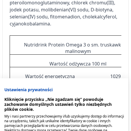
pteroilomonoglutaminowy, chlorek chromu(III),
jodek potasu, molibdenian(VI) sodu, D-biotyna,
selenian(IV) sodu, fitomenadion, cholekalcyferol,
cyjanokobalamina.
Nutridrink Protein Omega 3 o sm. truskawkowo
malinowym
Wartość odżywcza 100 ml
Wartość energetyczna
1029 kJ
Wartość energetyczna
245 kcal
Ustawienia prywatności
Kliknięcie przycisku „Nie zgadzam się” powoduje
Tłuszcz (35 En %)
9,6 g
zachowanie domyślnych ustawień tylko niezbędnych
plików cookie.
w tym
My i nasi partnerzy przechowujemy i/lub uzyskujemy dostęp do informacji
na urządzeniu, takich jak unikalne identyfikatory w cookie i innych
pamięciach przeglądarki w celu przetwarzania danych osobowych.
Kwasy nasycone
2,2 g
Niektórzy dostawcy mogą przetwarzać Twoje dane osobowe na