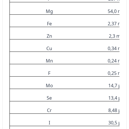
Mg
54,0 mg
Fe
2,37 mg
Zn
2,3 mg
Cu
0,34 mg
Mn
0,24 mg
F
0,25 mg
Mo
14,7 μg
Se
13,4 μg
Cr
8,48 μg
I
30,5 μg