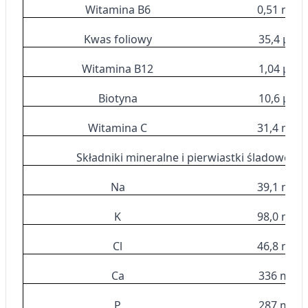
Witamina B6
0,51 mg
Rozwój i ulepszanie usług
Kwas foliowy
35,4 μg
Wykorzystywanie ograniczonych danych do
wyboru treści
Witamina B12
1,04 μg
Funkcje specjalne IAB:
Biotyna
10,6 μg
Użycie dokładnych danych
geolokalizacyjnych
Witamina C
31,4 mg
Identyfikowanie urządzeń na podstawie
Składniki mineralne i pierwiastki śladowe
aktywnie żądanych informacji
Na
39,1 mg
Cele przetwarzania inne niż IAB:
Niezbędne
K
98,0 mg
Wydajność (Performance)
Cl
46,8 mg
Reklama / śledzenie
Ca
336 mg
P
287 mg