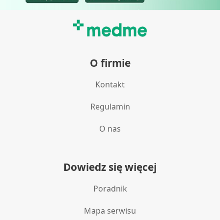
Identyfikowanie urządzeń na podstawie
aktywnie żądanych informacji
Cele przetwarzania inne niż IAB:
Niezbędne
O firmie
Wydajność (Performance)
Reklama / śledzenie
Kontakt
Regulamin
O nas
Dowiedz się więcej
Poradnik
Mapa serwisu