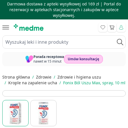
Darmowa dostawa z apteki wysyłkowej od 169 zł |
Portal do
rezerwacji w aptekach stacjonarnych i zakupów w aptece
wysyłkowej.
Skip to Content
Koszyk
Wyszukaj leki i inne produkty
Porada receptowa
Umów konsultację
nawet w 15 minut
Strona główna
/
Zdrowie
/
Zdrowie i higiena uszu
/
Krople na zapalenie ucha
/
Fonix Ból Uszu Max, spray, 10 ml