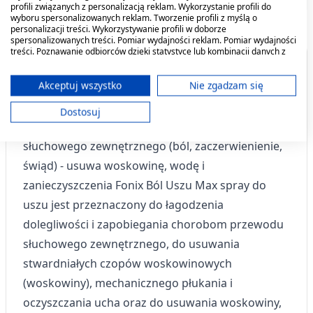
profili związanych z personalizacją reklam. Wykorzystanie profili do
wyboru spersonalizowanych reklam. Tworzenie profili z myślą o
personalizacji treści. Wykorzystywanie profili w doborze
spersonalizowanych treści. Pomiar wydajności reklam. Pomiar wydajności
treści. Poznawanie odbiorców dzięki statystyce lub kombinacji danych z
różnych źródeł. Opracowywanie i ulepszanie usług. Wykorzystywanie
Fonix Ból Uszu Max - zapobiega wystąpieniu lub
ograniczonych danych do wyboru treści.
Dane mogą być udostępniane poza Unię Europejską i wysyłane do USA.
Akceptuj wszystko
Nie zgadzam się
rozwojowi zakażeń bakteryjnych - działa
Twoja zgoda i polityka cookie dotyczą wyłącznie tej witryny/aplikacji.
przeciwdrobnoustrojowo i przeciwzapalnie -
Dostosuj
Wyświetl listę partnerów (11 dostawców IAB)
łagodzi dolegliwości w obrębie przewodu
Używamy Twoich danych w następujących celach:
słuchowego zewnętrznego (ból, zaczerwienienie,
Cele przetwarzania IAB:
świąd) - usuwa woskowinę, wodę i
Przechowywanie informacji na urządzeniu
zanieczyszczenia Fonix Ból Uszu Max spray do
lub dostęp do nich
uszu jest przeznaczony do łagodzenia
Wykorzystywanie ograniczonych danych do
dolegliwości i zapobiegania chorobom przewodu
wyboru reklam
słuchowego zewnętrznego, do usuwania
Tworzenie profili w celu
stwardniałych czopów woskowinowych
spersonalizowanych reklam
(woskowiny), mechanicznego płukania i
Wykorzystanie profili do wyboru
oczyszczania ucha oraz do usuwania woskowiny,
spersonalizowanych reklam