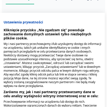
Ustawienia prywatności
Kliknięcie przycisku „Nie zgadzam się” powoduje
zachowanie domyślnych ustawień tylko niezbędnych
plików cookie.
My i nasi partnerzy przechowujemy i/lub uzyskujemy dostęp do informacji
na urządzeniu, takich jak unikalne identyfikatory w cookie i innych
pamięciach przeglądarki w celu przetwarzania danych osobowych.
Niektórzy dostawcy mogą przetwarzać Twoje dane osobowe na
podstawie uzasadnionego interesu, aby sprzeciwić się temu, otwórz
„Ustawienia”. Możesz zaakceptować, odrzucić lub zarządzać swoimi
Otoargent, krople do
Cue, krople do uszu, 15ml
Ibuprofen Aurovitas, 200
Cue, krople do uszu, 15ml
Otinum, 20% (200 mg/g),
ustawieniami, klikając przycisk „Zarządzaj ustawieniami” lub w dowolnym
uszu, 15 ml
mg, tabl.powl., 50 szt
krople do uszu, 10 g
momencie, klikając przycisk odcisku palca w lewym dolnym rogu witryny.
8,59 zł
Aby wycofać zgodę kliknij odcisk palca lub link w stopce serwisu i kliknij
22,89 zł
21,59 zł
21,59 zł
29,69 zł
pozycję Moje dane, na tej stronie możesz wycofać swoją zgodę. Te
wybory zostaną zasygnalizowane naszym partnerom i nie będą miały
wpływu na dane przeglądania.
Zarówno my, jak i nasi partnerzy przetwarzamy dane w
celu analizy wydajności witryny internetowej oraz w celu:
Przechowywanie informacji na urządzeniu lub dostęp do nich.
Wykorzystywanie ograniczonych danych do wyboru reklam. Tworzenie