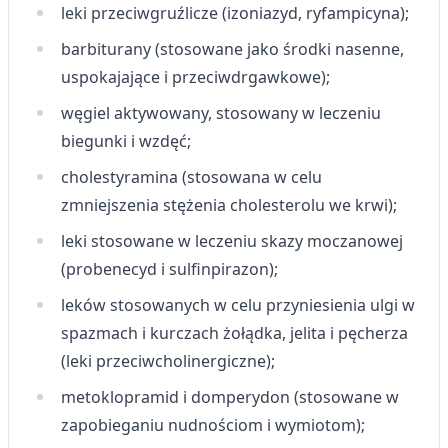
Użycie dokładnych danych
leki przeciwgruźlicze (izoniazyd, ryfampicyna);
geolokalizacyjnych
barbiturany (stosowane jako środki nasenne,
Identyfikowanie urządzeń na podstawie
uspokajające i przeciwdrgawkowe);
aktywnie żądanych informacji
węgiel aktywowany, stosowany w leczeniu
Cele przetwarzania inne niż IAB:
biegunki i wzdęć;
Niezbędne
cholestyramina (stosowana w celu
Wydajność (Performance)
zmniejszenia stężenia cholesterolu we krwi);
Reklama / śledzenie
leki stosowane w leczeniu skazy moczanowej
(probenecyd i sulfinpirazon);
leków stosowanych w celu przyniesienia ulgi w
spazmach i kurczach żołądka, jelita i pęcherza
(leki przeciwcholinergiczne);
metoklopramid i domperydon (stosowane w
zapobieganiu nudnościom i wymiotom);