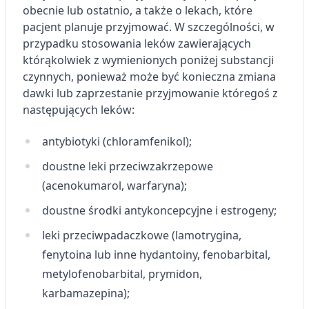
obecnie lub ostatnio, a także o lekach, które
pacjent planuje przyjmować. W szczególności, w
Wykorzystanie profili do wyboru
spersonalizowanych reklam
przypadku stosowania leków zawierających
którąkolwiek z wymienionych poniżej substancji
Tworzenie profili w celu personalizacji treści
czynnych, ponieważ może być konieczna zmiana
dawki lub zaprzestanie przyjmowanie któregoś z
Wykorzystywanie profili w celu doboru
spersonalizowanych treści
następujących leków:
Pomiar efektywności reklam
antybiotyki (chloramfenikol);
Pomiar efektywności treści
doustne leki przeciwzakrzepowe
(acenokumarol, warfaryna);
Rozumienie odbiorców dzięki statystyce lub
kombinacji danych z różnych źródeł
doustne środki antykoncepcyjne i estrogeny;
Rozwój i ulepszanie usług
leki przeciwpadaczkowe (lamotrygina,
fenytoina lub inne hydantoiny, fenobarbital,
Wykorzystywanie ograniczonych danych do
wyboru treści
metylofenobarbital, prymidon,
karbamazepina);
Funkcje specjalne IAB: