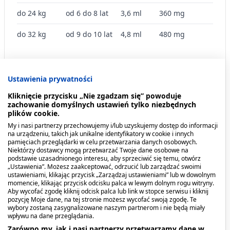
do 24 kg
od 6 do 8 lat
3,6 ml
360 mg
do 32 kg
od 9 do 10 lat
4,8 ml
480 mg
Ustawienia prywatności
Aby bezpośrednio wyznaczyć dawkę, należy
Kliknięcie przycisku „Nie zgadzam się” powoduje
pomnożyć masę ciała dziecka w kilogramach
zachowanie domyślnych ustawień tylko niezbędnych
przez 0,15. Wynik jest liczbą ml leku Pedicetamol,
plików cookie.
którą należy podać. U dzieci, dawka ta powinna
My i nasi partnerzy przechowujemy i/lub uzyskujemy dostęp do informacji
na urządzeniu, takich jak unikalne identyfikatory w cookie i innych
być podawana co 6 godzin, również w nocy. Jeżeli
pamięciach przeglądarki w celu przetwarzania danych osobowych.
pożądane działanie nie zostanie osiągnięte w
Niektórzy dostawcy mogą przetwarzać Twoje dane osobowe na
podstawie uzasadnionego interesu, aby sprzeciwić się temu, otwórz
ciągu 3 - 4 godzin, lek może być podawany co 4
„Ustawienia”. Możesz zaakceptować, odrzucić lub zarządzać swoimi
godziny. W takim przypadku należy podawać
ustawieniami, klikając przycisk „Zarządzaj ustawieniami” lub w dowolnym
momencie, klikając przycisk odcisku palca w lewym dolnym rogu witryny.
dawkę 10 mg/kg masy ciała.
Aby wycofać zgodę kliknij odcisk palca lub link w stopce serwisu i kliknij
pozycję Moje dane, na tej stronie możesz wycofać swoją zgodę. Te
wybory zostaną zasygnalizowane naszym partnerom i nie będą miały
Nigdy nie należy podawać dawki większej niż
wpływu na dane przeglądania.
maksymalna dawka dobowa 60 mg/kg/dobę bez
Zarówno my, jak i nasi partnerzy przetwarzamy dane w