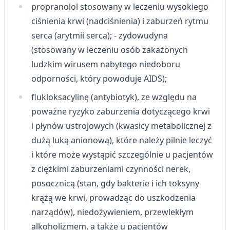
propranolol stosowany w leczeniu wysokiego
ciśnienia krwi (nadciśnienia) i zaburzeń rytmu
serca (arytmii serca); - zydowudyna
(stosowany w leczeniu osób zakażonych
ludzkim wirusem nabytego niedoboru
odporności, który powoduje AIDS);
flukloksacylinę (antybiotyk), ze względu na
poważne ryzyko zaburzenia dotyczącego krwi
i płynów ustrojowych (kwasicy metabolicznej z
dużą luką anionową), które należy pilnie leczyć
i które może wystąpić szczególnie u pacjentów
z ciężkimi zaburzeniami czynności nerek,
posocznicą (stan, gdy bakterie i ich toksyny
krążą we krwi, prowadząc do uszkodzenia
narządów), niedożywieniem, przewlekłym
alkoholizmem, a także u pacjentów