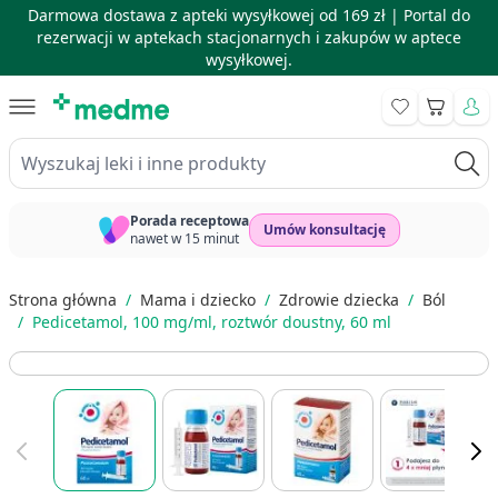
Darmowa dostawa z apteki wysyłkowej od 169 zł |
Portal do
rezerwacji w aptekach stacjonarnych i zakupów w aptece
wysyłkowej.
Skip to Content
Koszyk
Wyszukaj leki i inne produkty
Porada receptowa
Umów konsultację
nawet w 15 minut
Strona główna
/
Mama i dziecko
/
Zdrowie dziecka
/
Ból
/
Pedicetamol, 100 mg/ml, roztwór doustny, 60 ml