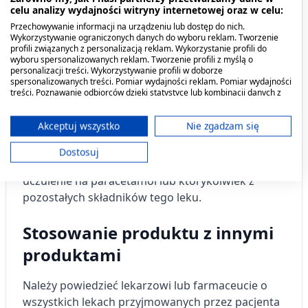
uprzedniego skonsultowania się z
celu analizy wydajności witryny internetowej oraz w celu:
lekarzem. Podawanie leku zależy od
Przechowywanie informacji na urządzeniu lub dostęp do nich.
występowania bólu i objawów gorączki. Jeśli
Wykorzystywanie ograniczonych danych do wyboru reklam. Tworzenie
profili związanych z personalizacją reklam. Wykorzystanie profili do
objawy ustąpią, należy przerwać podawanie leku.
wyboru spersonalizowanych reklam. Tworzenie profili z myślą o
personalizacji treści. Wykorzystywanie profili w doborze
spersonalizowanych treści. Pomiar wydajności reklam. Pomiar wydajności
Przeciwwskazania. Kto nie
treści. Poznawanie odbiorców dzięki statystyce lub kombinacji danych z
różnych źródeł. Opracowywanie i ulepszanie usług. Wykorzystywanie
powinien przyjmować
ograniczonych danych do wyboru treści.
Dane mogą być udostępniane poza Unię Europejską i wysyłane do USA.
Akceptuj wszystko
Nie zgadzam się
produktu?
Twoja zgoda i polityka cookie dotyczą wyłącznie tej witryny/aplikacji.
Dostosuj
Wyświetl listę partnerów (11 dostawców IAB)
Nie należy stosować leku, jeśli pacjent ma
Używamy Twoich danych w następujących celach:
uczulenie na paracetamol lub którykolwiek z
Cele przetwarzania IAB:
pozostałych składników tego leku.
Przechowywanie informacji na urządzeniu
lub dostęp do nich
Stosowanie produktu z innymi
produktami
Wykorzystywanie ograniczonych danych do
wyboru reklam
Należy powiedzieć lekarzowi lub farmaceucie o
Tworzenie profili w celu
wszystkich lekach przyjmowanych przez pacjenta
spersonalizowanych reklam