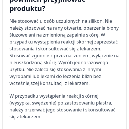
produktu?
Funkcje specjalne IAB:
Użycie dokładnych danych
Nie stosować u osób uczulonych na silikon. Nie
geolokalizacyjnych
należy stosować na rany otwarte, oparzenia błony
śluzowe ani na zmienioną zapalnie skórę. W
Identyfikowanie urządzeń na podstawie
aktywnie żądanych informacji
przypadku wystąpienia reakcji skórnej zaprzestać
stosowania i skonsultować się z lekarzem.
Cele przetwarzania inne niż IAB:
Stosować zgodnie z przeznaczeniem, wyłącznie na
Niezbędne
nieuszkodzoną skórę. Wyrób jednorazowego
użytku. Nie zaleca się stosowania z innymi
Wydajność (Performance)
wyrobami lub lekami do leczenia blizn bez
Reklama / śledzenie
wcześniejszej konsultacji z lekarzem.
W przypadku wystąpienia reakcji skórnej
(wysypka, swędzenie) po zastosowaniu plastra,
należy przerwać jego stosowanie i skonsultować
się z lekarzem.