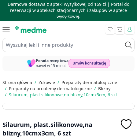
Darmowa dostawa z apteki wysyłkowej od 169 zł |
Portal do
rezerwacji w aptekach stacjonarnych i zakupów w aptece
wysyłkowej.
Skip to Content
Koszyk
Wyszukaj leki i inne produkty
Porada receptowa
Umów konsultację
nawet w 15 minut
Strona główna
/
Zdrowie
/
Preparaty dermatologiczne
/
Preparaty na problemy dermatologiczne
/
Blizny
/
Silaurum, plast.silikonowe,na blizny,10cmx3cm, 6 szt
Silaurum, plast.silikonowe,na
blizny,10cmx3cm, 6 szt