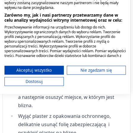
zmian skórnych.
wybory zostaną zasygnalizowane naszym partnerom i nie będą miały
wpływu na dane przeglądania.
Zarówno my, jak i nasi partnerzy przetwarzamy dane w
Dawkowanie
celu analizy wydajności witryny internetowej oraz w celu:
Przechowywanie informacji na urządzeniu lub dostęp do nich.
Przed użyciem zapoznaj się z ulotką, która
Wykorzystywanie ograniczonych danych do wyboru reklam. Tworzenie
profili związanych z personalizacją reklam. Wykorzystanie profili do
zawiera wskazania, przeciwwskazania, dane
wyboru spersonalizowanych reklam. Tworzenie profili z myślą o
dotyczące działań niepożądanych i dawkowanie
personalizacji treści. Wykorzystywanie profili w doborze
spersonalizowanych treści. Pomiar wydajności reklam. Pomiar wydajności
oraz informacje dotyczące stosowania, bądź
treści. Poznawanie odbiorców dzięki statystyce lub kombinacji danych z
skonsultuj się z lekarzem lub farmaceutą.
różnych źródeł. Opracowywanie i ulepszanie usług. Wykorzystywanie
ograniczonych danych do wyboru treści.
Dane mogą być udostępniane poza Unię Europejską i wysyłane do USA.
Akceptuj wszystko
Nie zgadzam się
Każdy plaster Silaurum jest pakowany w
Twoja zgoda i polityka cookie dotyczą wyłącznie tej witryny/aplikacji.
osobne opakowanie ochronne. Przed
Dostosuj
Wyświetl listę partnerów (11 dostawców IAB)
nałożeniem plastra należy dokładnie oczyścić,
Używamy Twoich danych w następujących celach:
a następnie osuszyć miejsce, w którym jest
Cele przetwarzania IAB:
blizna.
Przechowywanie informacji na urządzeniu
lub dostęp do nich
Wyjąć plaster z opakowania ochronnego,
delikatnie usunąć folię zabezpieczającą i
Wykorzystywanie ograniczonych danych do
wyboru reklam
przykleić plaster na bliznę.