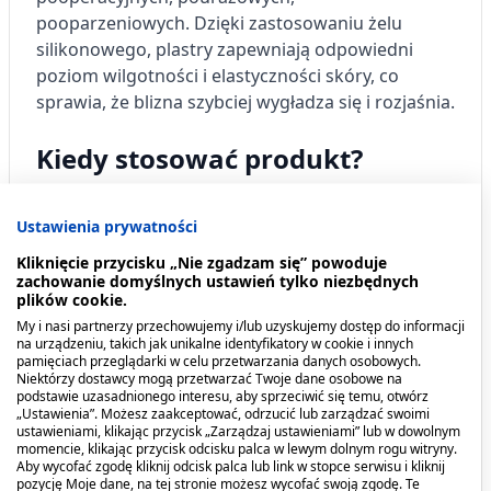
pooparzeniowych. Dzięki zastosowaniu żelu
silikonowego, plastry zapewniają odpowiedni
poziom wilgotności i elastyczności skóry, co
sprawia, że blizna szybciej wygładza się i rozjaśnia.
Kiedy stosować produkt?
Plastry silikonowe Silaurum to wyrób
Ustawienia prywatności
medyczny przeznaczony do:
Kliknięcie przycisku „Nie zgadzam się” powoduje
zachowanie domyślnych ustawień tylko niezbędnych
wspomagania leczenia blizn pooperacyjnych,
plików cookie.
pourazowych, pooparzeniowych,
My i nasi partnerzy przechowujemy i/lub uzyskujemy dostęp do informacji
na urządzeniu, takich jak unikalne identyfikatory w cookie i innych
wygładzania i rozjaśniania blizn nowo
pamięciach przeglądarki w celu przetwarzania danych osobowych.
Niektórzy dostawcy mogą przetwarzać Twoje dane osobowe na
powstałych i już istniejących,
podstawie uzasadnionego interesu, aby sprzeciwić się temu, otwórz
„Ustawienia”. Możesz zaakceptować, odrzucić lub zarządzać swoimi
zmniejszania widoczności blizn,
ustawieniami, klikając przycisk „Zarządzaj ustawieniami” lub w dowolnym
momencie, klikając przycisk odcisku palca w lewym dolnym rogu witryny.
wspomagania prawidłowego bliznowacenia
Aby wycofać zgodę kliknij odcisk palca lub link w stopce serwisu i kliknij
pozycję Moje dane, na tej stronie możesz wycofać swoją zgodę. Te