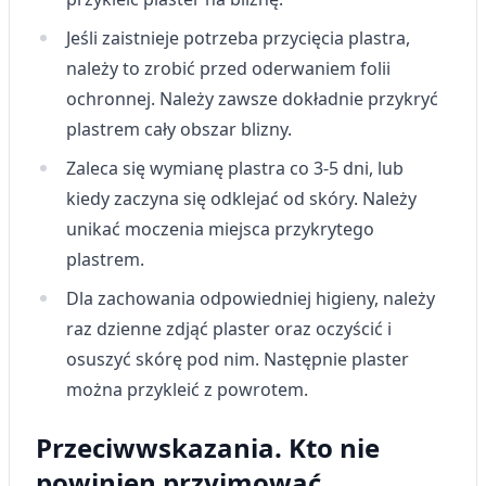
Tworzenie profili w celu
Jeśli zaistnieje potrzeba przycięcia plastra,
spersonalizowanych reklam
należy to zrobić przed oderwaniem folii
ochronnej. Należy zawsze dokładnie przykryć
Wykorzystanie profili do wyboru
spersonalizowanych reklam
plastrem cały obszar blizny.
Tworzenie profili w celu personalizacji treści
Zaleca się wymianę plastra co 3-5 dni, lub
kiedy zaczyna się odklejać od skóry. Należy
Wykorzystywanie profili w celu doboru
spersonalizowanych treści
unikać moczenia miejsca przykrytego
plastrem.
Pomiar efektywności reklam
Dla zachowania odpowiedniej higieny, należy
Pomiar efektywności treści
raz dzienne zdjąć plaster oraz oczyścić i
osuszyć skórę pod nim. Następnie plaster
Rozumienie odbiorców dzięki statystyce lub
kombinacji danych z różnych źródeł
można przykleić z powrotem.
Rozwój i ulepszanie usług
Przeciwwskazania. Kto nie
Wykorzystywanie ograniczonych danych do
powinien przyjmować
wyboru treści