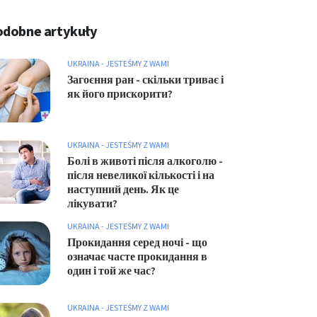
odobne artykuły
UKRAINA - JESTEŚMY Z WAMI
Загоєння ран - скільки триває і
як його прискорити?
UKRAINA - JESTEŚMY Z WAMI
Болі в животі після алкоголю -
після невеликої кількості і на
наступний день. Як це
лікувати?
UKRAINA - JESTEŚMY Z WAMI
Прокидання серед ночі - що
означає часте прокидання в
один і той же час?
UKRAINA - JESTEŚMY Z WAMI