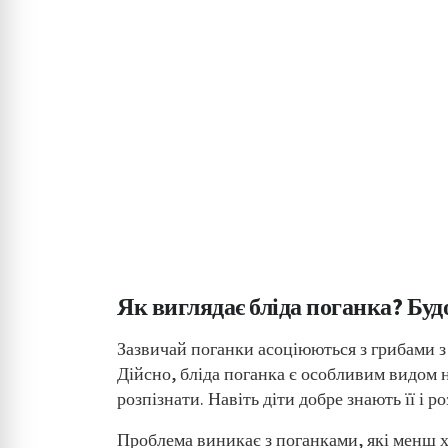
Як виглядає бліда поганка? Буд
Зазвичай поганки асоціюються з грибами 
Дійсно, бліда поганка є особливим видом 
розпізнати. Навіть діти добре знають її і р
Проблема виникає з поганками, які менш ха