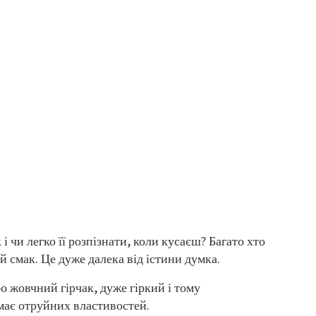
і чи легко її розпізнати, коли кусаєш? Багато хто
 смак. Це дуже далека від істини думка.
о жовчний гірчак, дуже гіркий і тому
 має отруйних властивостей.