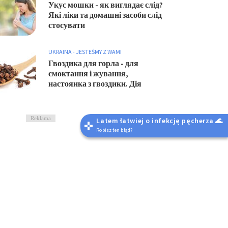
Укус мошки - як виглядає слід?
Які ліки та домашні засоби слід
стосувати
UKRAINA - JESTEŚMY Z WAMI
Гвоздика для горла - для
смоктання і жування,
настоянка з гвоздики. Дія
Reklama
Latem łatwiej o infekcję pęcherza 🌊
Robisz ten błąd?