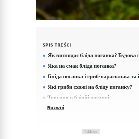
SPIS TREŚCI
Як виглядає бліда поганка? Будова 
Яка на смак бліда поганка?
Бліда поганка і гриб-парасолька та 
Які гриби схожі на бліду поганку?
Токсини в блідій поганці
Reklama