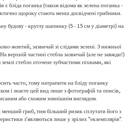
 є бліда поганка (також відома як зелена поганка -
практично щороку стають менш досвідчені грибники.
ну будову - круглу шапинку (5 - 15 см у діаметрі) на
ово-жовтий, зазвичай зі слідами зелені. З нижньої
а верхній частині стебла зазвичай (але не завжди!)
я землі стебло оточене зубчастими піхвами, які
осить часто, тому натрапити на бліду поганку
ом і знаєте цей вид лише з фотографій та описів,
описаним або схожим зовнішнім виглядом.
 менший гриб, тим більший ризик сплутати його з
еристики з'являються лише у зрілих "екземплярів".