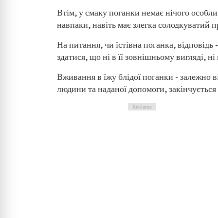
Втім, у смаку поганки немає нічого особлив
навпаки, навіть має злегка солодкуватий п
На питання, чи їстівна поганка, відповідь 
здатися, що ні в її зовнішньому вигляді, ні
Вживання в їжу блідої поганки - залежно ві
людини та наданої допомоги, закінчується
Reklama