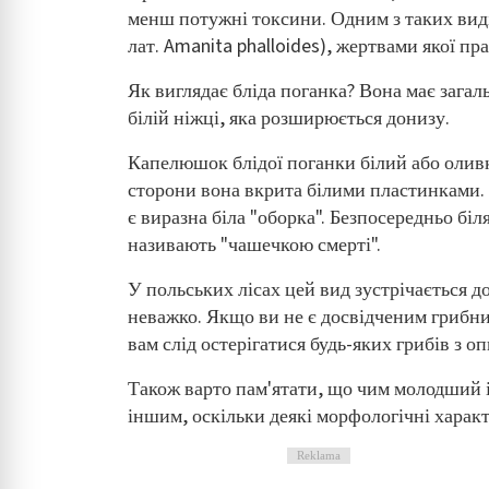
менш потужні токсини. Одним з таких видів
лат. Amanita phalloides), жертвами якої 
Як виглядає бліда поганка? Вона має загаль
білій ніжці, яка розширюється донизу.
Капелюшок блідої поганки білий або оливк
сторони вона вкрита білими пластинками. Н
є виразна біла "оборка". Безпосередньо біл
називають "чашечкою смерті".
У польських лісах цей вид зустрічається д
неважко. Якщо ви не є досвідченим грибник
вам слід остерігатися будь-яких грибів з 
Також варто пам'ятати, що чим молодший і
іншим, оскільки деякі морфологічні характ
Reklama