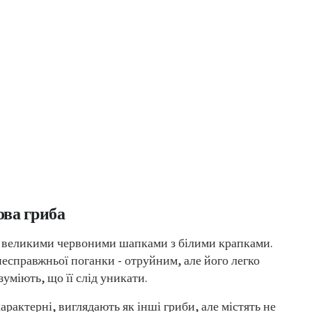
ова гриба
з великими червоними шапками з білими крапками.
несправжньої поганки - отруйним, але його легко
озуміють, що її слід уникати.
рактерні, виглядають як інші гриби, але містять не