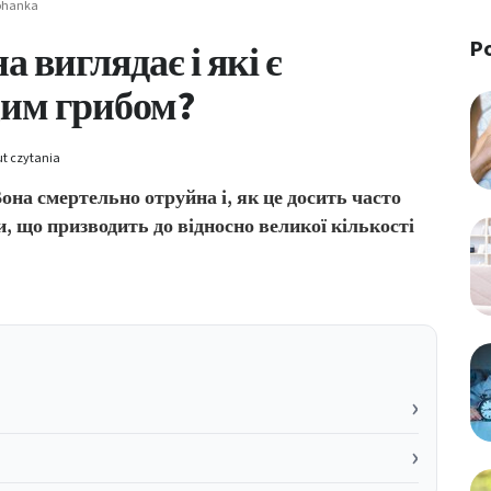
pohanka
P
а виглядає і які є
цим грибом?
t czytania
Вона смертельно отруйна і, як це досить часто
и, що призводить до відносно великої кількості