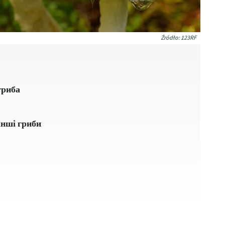
Źródło: 123RF
гриба
інші гриби