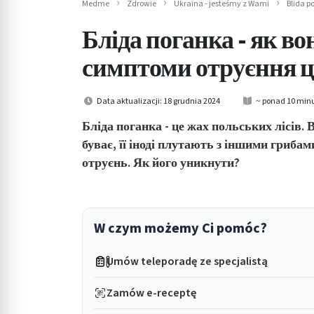
Medme
Zdrowie
Ukraina - jesteśmy z Wami
Blida 
in submenu: Wellness
Бліда поганка - як вон
симптоми отруєння 
Data aktualizacji: 18 grudnia 2024
~ ponad 10 minu
Бліда поганка - це жах польських лісів. 
буває, її іноді плутають з іншими грибам
отруєнь. Як його уникнути?
W czym możemy Ci pomóc?
Umów teleporadę ze specjalistą
Zamów e-receptę