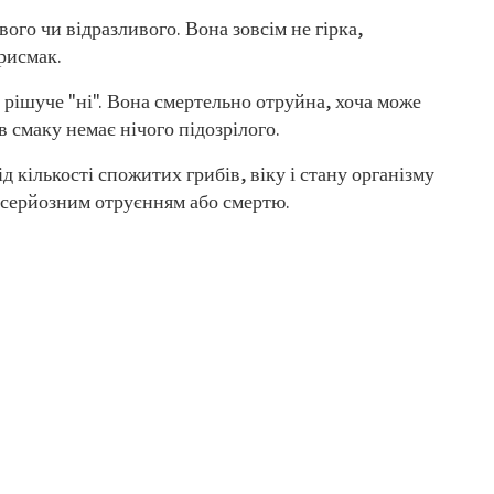
ого чи відразливого. Вона зовсім не гірка,
рисмак.
- рішуче "ні". Вона смертельно отруйна, хоча може
 в смаку немає нічого підозрілого.
д кількості спожитих грибів, віку і стану організму
 серйозним отруєнням або смертю.