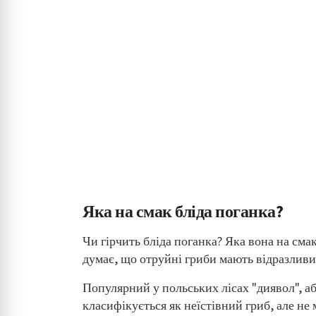
Яка на смак бліда поганка?
Чи гірчить бліда поганка? Яка вона на смак 
думає, що отруйні гриби мають відразливий
Популярний у польських лісах "диявол", аб
класифікується як неїстівний гриб, але не