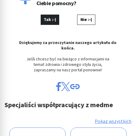
Ciebie pomocny?
Tak :-)
Nie :-(
Dziękujemy za przeczytanie naszego artykułu do
końca.
Jeśli chcesz być na bieżąco z informacjami na
temat zdrowia i zdrowego stylu życia,
zapraszamy na nasz portal ponownie!
Specjaliści współpracujący z medme
Pokaż wszystkich