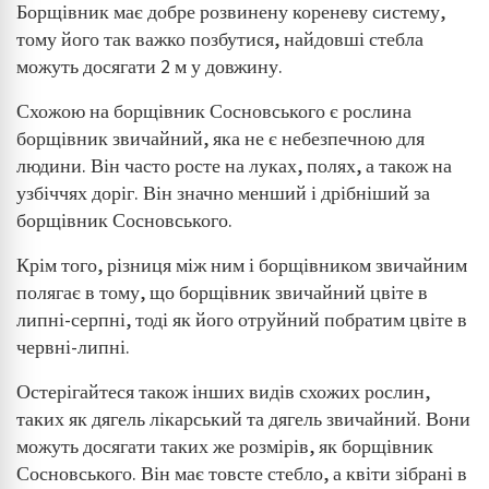
Борщівник має добре розвинену кореневу систему,
тому його так важко позбутися, найдовші стебла
можуть досягати 2 м у довжину.
Схожою на борщівник Сосновського є рослина
борщівник звичайний, яка не є небезпечною для
людини. Він часто росте на луках, полях, а також на
узбіччях доріг. Він значно менший і дрібніший за
борщівник Сосновського.
Крім того, різниця між ним і борщівником звичайним
полягає в тому, що борщівник звичайний цвіте в
липні-серпні, тоді як його отруйний побратим цвіте в
червні-липні.
Остерігайтеся також інших видів схожих рослин,
таких як дягель лікарський та дягель звичайний. Вони
можуть досягати таких же розмірів, як борщівник
Сосновського. Він має товсте стебло, а квіти зібрані в