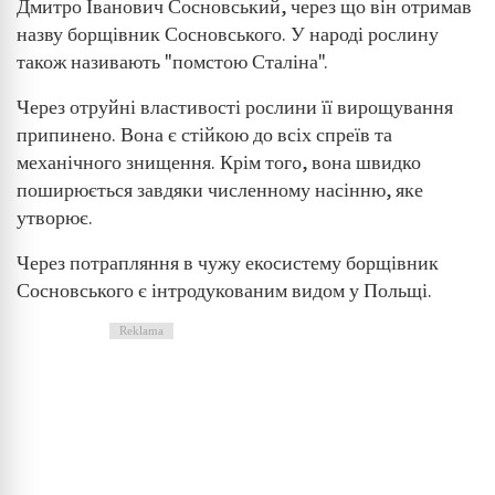
Дмитро Іванович Сосновський, через що він отримав
назву борщівник Сосновського. У народі рослину
також називають "помстою Сталіна".
Через отруйні властивості рослини її вирощування
припинено. Вона є стійкою до всіх спреїв та
механічного знищення. Крім того, вона швидко
поширюється завдяки численному насінню, яке
утворює.
Через потрапляння в чужу екосистему борщівник
Сосновського є інтродукованим видом у Польщі.
Reklama