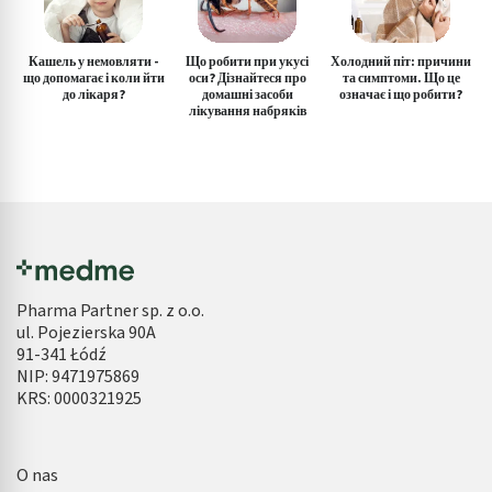
Кашель у немовляти -
Що робити при укусі
Холодний піт: причини
що допомагає і коли йти
оси? Дізнайтеся про
та симптоми. Що це
до лікаря?
домашні засоби
означає і що робити?
лікування набряків
Pharma Partner sp. z o.o.
ul. Pojezierska 90A
91-341 Łódź
NIP: 9471975869
KRS: 0000321925
O nas