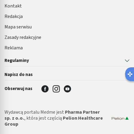
Kontakt
Redakcja
Mapa serwisu
Zasady redakcyjne
Reklama
Regulaminy
Napisz do nas
Obserwuj nas
Wydawcą portalu Medme jest
Pharma Partner
sp. z o.o.
, która jest częścią
Pelion Healthcare
Group