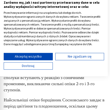
Zarówno my, jak i nasi partnerzy przetwarzamy dane w celu
analizy wydajności witryny internetowej oraz w celu:
Przechowywanie informacji na urządzeniu lub dostęp do nich.
Wykorzystywanie ograniczonych danych do wyboru reklam. Tworzenie profili
związanych z personalizacją reklam. Wykorzystanie profili do wyboru
spersonalizowanych reklam. Tworzenie profili z myślą o personalizacji treści.
Wykorzystywanie profili w doborze spersonalizowanych treści. Pomiar
wydajności reklam. Pomiar wydajności treści. Poznawanie odbiorców dzięki
statystyce lub kombinacji danych z różnych źródeł. Opracowywanie i
ulepszanie usług. Wykorzystywanie ograniczonych danych do wyboru treści.
Dane mogą być udostępniane poza Unię Europejską i wysyłane do USA.
Twoja zgoda i polityka cookie dotyczą wyłącznie tej witryny/aplikacji.
Опіки від борщівника Сосновського
Wyświetl listę partnerów (11 dostawców IAB)
Akceptuj wszystko
Nie zgadzam się
Używamy Twoich danych w następujących celach:
Опіки від борщівника викликають фуранокумарини,
Dostosuj
Cele przetwarzania IAB:
що містяться в соку та виділеннях рослини. Ці
Przechowywanie informacji na urządzeniu lub
сполуки вступають у реакцію з сонячними
dostęp do nich
променями, викликаючи сильні опіки 2-го і 3-го
ступенів.
Wykorzystywanie ograniczonych danych do
wyboru reklam
Найсильніші опіки борщівник Сосновського завдає в
Tworzenie profili w celu spersonalizowanych
період цвітіння та плодоношення, оскільки цьому
reklam