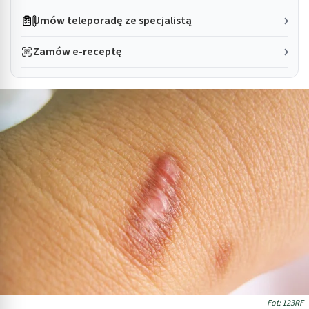
Umów teleporadę ze specjalistą
Zamów e-receptę
Fot: 123RF