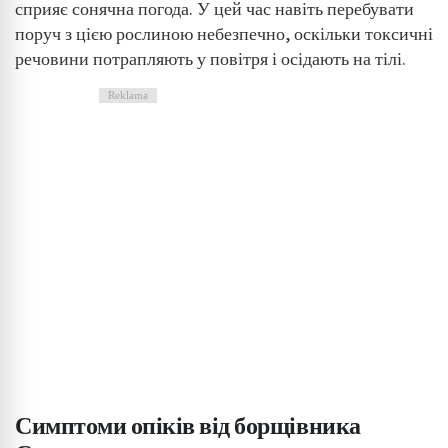
сприяє сонячна погода. У цей час навіть перебувати
поруч з цією рослиною небезпечно, оскільки токсичні
Wykorzystanie profili do wyboru
spersonalizowanych reklam
речовини потрапляють у повітря і осідають на тілі.
Tworzenie profili w celu personalizacji treści
Reklama
Wykorzystywanie profili w celu doboru
spersonalizowanych treści
Pomiar efektywności reklam
Pomiar efektywności treści
Rozumienie odbiorców dzięki statystyce lub
kombinacji danych z różnych źródeł
Rozwój i ulepszanie usług
Wykorzystywanie ograniczonych danych do
wyboru treści
Симптоми опіків від борщівника
Funkcje specjalne IAB: