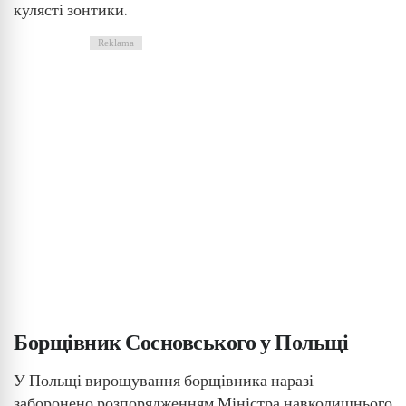
кулясті зонтики.
Reklama
Борщівник Сосновського у Польщі
У Польщі вирощування борщівника наразі
заборонено розпорядженням Міністра навколишнього