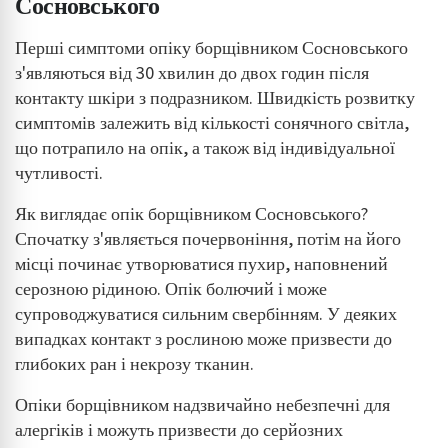
Сосновського
Użycie dokładnych danych geolokalizacyjnych
Перші симптоми опіку борщівником Сосновського
Identyfikowanie urządzeń na podstawie
aktywnie żądanych informacji
з'являються від 30 хвилин до двох годин після
контакту шкіри з подразником. Швидкість розвитку
Cele przetwarzania inne niż IAB:
симптомів залежить від кількості сонячного світла,
Niezbędne
що потрапило на опік, а також від індивідуальної
Wydajność (Performance)
чутливості.
Reklama / śledzenie
Як виглядає опік борщівником Сосновського?
Спочатку з'являється почервоніння, потім на його
місці починає утворюватися пухир, наповнений
серозною рідиною. Опік болючий і може
супроводжуватися сильним свербінням. У деяких
випадках контакт з рослиною може призвести до
глибоких ран і некрозу тканин.
Опіки борщівником надзвичайно небезпечні для
алергіків і можуть призвести до серйозних