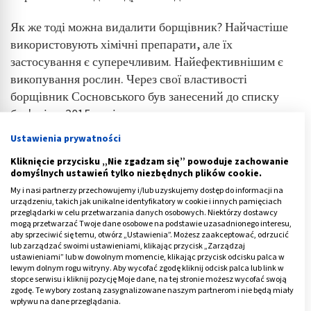
Як же тоді можна видалити борщівник? Найчастіше
використовують хімічні препарати, але їх
застосування є суперечливим. Найефективнішим є
викопування рослин. Через свої властивості
борщівник Сосновського був занесений до списку
бур'янів у 2015 році.
Ustawienia prywatności
Видаленням на міських чи комунальних землях
займаються відповідні служби. Однак на приватних
Kliknięcie przycisku „Nie zgadzam się” powoduje zachowanie
domyślnych ustawień tylko niezbędnych plików cookie.
ділянках власники повинні робити це самостійно.
My i nasi partnerzy przechowujemy i/lub uzyskujemy dostęp do informacji na
Зверніть увагу, що він є дуже небезпечним і
urządzeniu, takich jak unikalne identyfikatory w cookie i innych pamięciach
необхідно вживати відповідних заходів безпеки.
przeglądarki w celu przetwarzania danych osobowych. Niektórzy dostawcy
mogą przetwarzać Twoje dane osobowe na podstawie uzasadnionego interesu,
aby sprzeciwić się temu, otwórz „Ustawienia”. Możesz zaakceptować, odrzucić
Reklama
lub zarządzać swoimi ustawieniami, klikając przycisk „Zarządzaj
ustawieniami” lub w dowolnym momencie, klikając przycisk odcisku palca w
lewym dolnym rogu witryny. Aby wycofać zgodę kliknij odcisk palca lub link w
stopce serwisu i kliknij pozycję Moje dane, na tej stronie możesz wycofać swoją
zgodę. Te wybory zostaną zasygnalizowane naszym partnerom i nie będą miały
wpływu na dane przeglądania.