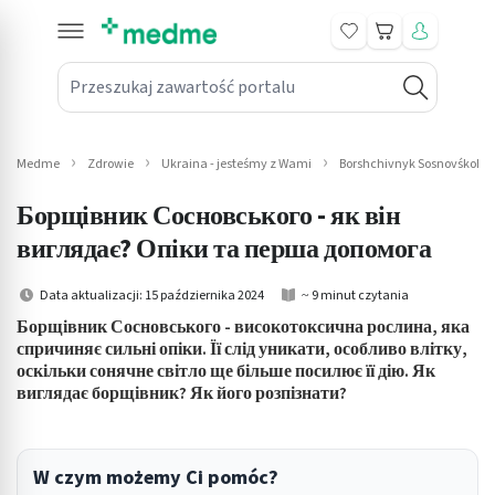
Koszyk
Przeszukaj zawartość portalu
in submenu: Leki na receptę
win submenu: Zdrowie
Medme
Zdrowie
Ukraina - jesteśmy z Wami
Borshchivnyk Sosnovśkoho -
win submenu: Suplementy
Борщівник Сосновського - як він
win submenu: Mama i dziecko
виглядає? Опіки та перша допомога
win submenu: Kosmetyki
Data aktualizacji: 15 października 2024
~ 9 minut czytania
Борщівник Сосновського - високотоксична рослина, яка
win submenu: Higiena
спричиняє сильні опіки. Її слід уникати, особливо влітку,
оскільки сонячне світло ще більше посилює її дію. Як
win submenu: Sprzęt medyczny
виглядає борщівник? Як його розпізнати?
win submenu: Intymne
W czym możemy Ci pomóc?
win submenu: Wellness