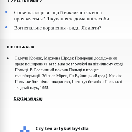
CZYTAJ RÓWNIEŻ
Сонячна алергія - що її викликає і як вона
проявляється? Лікування та домашні засоби
Вогнепальне поранення - види. Як діяти?
BIBLIOGRAFIA
Тадеуш Корняк, Маржена Шрода: Попередні дослідження
щодо поширення Heracleum sosnowskyi на північному сході
Польщі. В: Рослинний покрив Польщі в процесі
трансформації. Збігнєв Мірек, Ян Вуйчицький (ред.). Краків:
Польське ботанічне товариство, Інститут ботаніки Польської
академії наук, 1995.
Czytaj więcej
Czy ten artykuł był dla