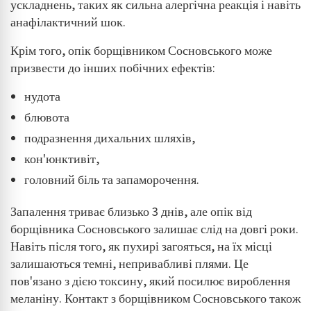
ускладнень, таких як сильна алергічна реакція і навіть
анафілактичний шок.
Крім того, опік борщівником Сосновського може
призвести до інших побічних ефектів:
нудота
блювота
подразнення дихальних шляхів,
кон'юнктивіт,
головний біль та запаморочення.
Запалення триває близько 3 днів, але опік від
борщівника Сосновського залишає слід на довгі роки.
Навіть після того, як пухирі загояться, на їх місці
залишаються темні, непривабливі плями. Це
пов'язано з дією токсину, який посилює вироблення
меланіну. Контакт з борщівником Сосновського також