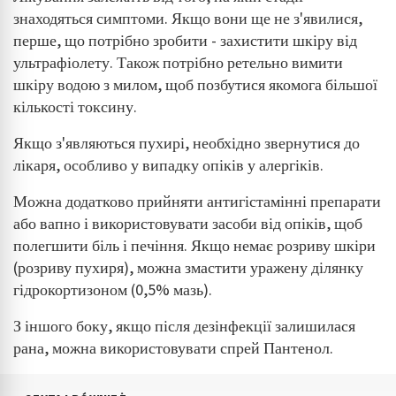
знаходяться симптоми. Якщо вони ще не з'явилися,
перше, що потрібно зробити - захистити шкіру від
ультрафіолету. Також потрібно ретельно вимити
шкіру водою з милом, щоб позбутися якомога більшої
кількості токсину.
Якщо з'являються пухирі, необхідно звернутися до
лікаря, особливо у випадку опіків у алергіків.
Можна додатково прийняти антигістамінні препарати
або вапно і використовувати засоби від опіків, щоб
полегшити біль і печіння. Якщо немає розриву шкіри
(розриву пухиря), можна змастити уражену ділянку
гідрокортизоном (0,5% мазь).
З іншого боку, якщо після дезінфекції залишилася
рана, можна використовувати спрей Пантенол.